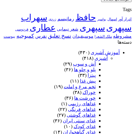
Tags
حافظ
سهراب
رماتیسم
ادرار آور
اسهال
زردی
بواسیر
سپهری
سپهری
عطاری
شعر نیمایی
فردوسی
نسخ تعلیق
کمبوجیه
مشروطه
موسیقیدان
نقرس
یبوست
ملک الشعرا
دسته‌ها
آموزش آشپزی
(۴۳۰)
آشپزی
(۴۱۸)
آش و سوپ
(۲۹)
پلو و چلو ها
(۳۶)
پیتزا
(۳۳)
پیش غذا
(۱۱)
تخم مرغ و املت
(۱۹)
خوراک
(۳۸)
خورشت ها
(۳۶)
غذاهای رژیمی
(۱)
غذاهای فرنگی
(۲۲)
غذاهای گوشتی
(۲۷)
غذای سنتی ایران
(۳۶)
غذای کودک
(۱۰)
غذای گیاهخواران
(۱۴)