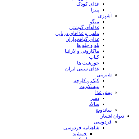
غذای کودک
پیتزا
آشپزی
میگو
غذاهای گوشتی
ماهی و غذاهای دریایی
غذای گیاهخواران
پلو و چلو ها
ماکارونی و لازانیا
کباب
خورشت ها
غذای سنتی ایران
شیرینی
کیک و کلوچه
.بیسکویت
پیش غذا
دسر
سالاد
ساندویچ
دیوان اشعار
فردوسی
شاهنامه فردوسی
جمشید