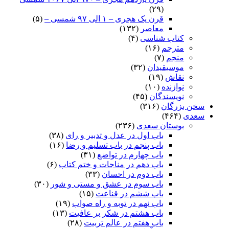
(۲۹)
قرن یک هجری – ۱ الی ۹۷ شمسی –
(۵)
معاصر
(۱۳۲)
کتاب شناسی
(۴)
مترجم
(۱۶)
منجم
(۷)
موسیقیدان
(۳۲)
نقاش
(۱۹)
نوازنده
(۱۰)
نویسندگان
(۴۵)
سخن بزرگان
(۳۱۶)
سعدی
(۴۶۴)
بوستان سعدی
(۲۳۶)
باب اول در عدل و تدبیر و رای
(۳۸)
باب پنجم در باب تسلیم و رضا
(۱۶)
باب چهارم در تواضع
(۳۱)
باب دهم در مناجات و ختم کتاب
(۶)
باب دوم در احسان
(۳۳)
باب سوم در عشق و مستی و شور
(۳۰)
باب ششم در قناعت
(۱۵)
باب نهم در توبه و راه صواب
(۱۹)
باب هشتم در شکر بر عافیت
(۱۳)
باب هفتم در عالم تربیت
(۲۸)