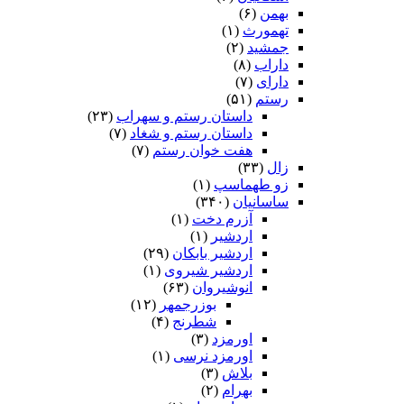
بهمن
(۶)
تهمورث
(۱)
جمشید
(۲)
داراب
(۸)
دارای
(۷)
رستم
(۵۱)
داستان رستم و سهراب
(۲۳)
داستان رستم و شغاد
(۷)
هفت خوان رستم‏
(۷)
زال
(۳۳)
زو طهماسپ‏
(۱)
ساسانیان
(۳۴۰)
آزرم دخت
(۱)
اردشیر
(۱)
اردشیر بابکان
(۲۹)
اردشیر شیروی
(۱)
انوشیروان
(۶۳)
بوزرجمهر
(۱۲)
شطرنج
(۴)
اورمزد
(۳)
اورمزد نرسى‏
(۱)
بلاش
(۳)
بهرام
(۲)