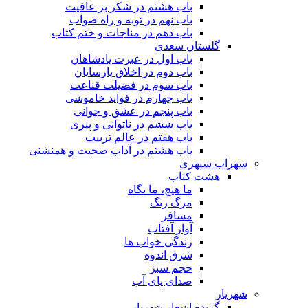
باب هشتم در شکر بر عافیت
باب نهم در توبه و راه صواب
باب دهم در مناجات و ختم کتاب
گلستان سعدی
باب اول در عبرت پادشاهان
باب دوم در اخلاق پارسایان
باب سوم در فضیلت قناعت
باب چهارم در فواید خاموشى
باب پنجم در عشق و جوانى
باب ششم در ناتوانى و پیرى
باب هفتم در عالم تربیت
باب هشتم در آداب صحبت و همنشنى
سهراب سپهری
هشت کتاب
ما هیچ، ما نگاه
مرگ رنگ
مسافر
آواز آفتاب
زندگی خواب ها
شرق اندوه
حجم سبز
صدای پای آب
شهریار
گزیده اشعار شهریار