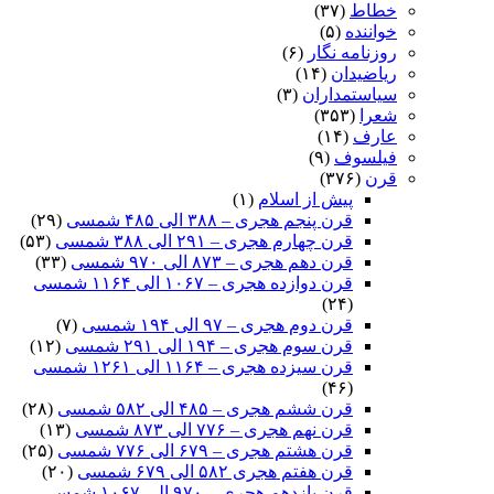
خطاط
(۳۷)
خواننده
(۵)
روزنامه نگار
(۶)
ریاضیدان
(۱۴)
سیاستمداران
(۳)
شعرا
(۳۵۳)
عارف
(۱۴)
فیلسوف
(۹)
قرن
(۳۷۶)
پیش از اسلام
(۱)
قرن پنجم هجری – ۳۸۸ الی ۴۸۵ شمسی
(۲۹)
قرن چهارم هجری – ۲۹۱ الی ۳۸۸ شمسی
(۵۳)
قرن دهم هجری – ۸۷۳ الی ۹۷۰ شمسی
(۳۳)
قرن دوازده هجری – ۱۰۶۷ الی ۱۱۶۴ شمسی
(۲۴)
قرن دوم هجری – ۹۷ الی ۱۹۴ شمسی
(۷)
قرن سوم هجری – ۱۹۴ الی ۲۹۱ شمسی
(۱۲)
قرن سیزده هجری – ۱۱۶۴ الی ۱۲۶۱ شمسی
(۴۶)
قرن ششم هجری – ۴۸۵ الی ۵۸۲ شمسی
(۲۸)
قرن نهم هجری – ۷۷۶ الی ۸۷۳ شمسی
(۱۳)
قرن هشتم هجری – ۶۷۹ الی ۷۷۶ شمسی
(۲۵)
قرن هفتم هجری ۵۸۲ الی ۶۷۹ شمسی
(۲۰)
قرن یازدهم هجری – ۹۷۰ الی ۱۰۶۷ شمسی