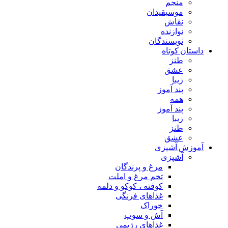
منجم
موسیقیدان
نقاش
نوازنده
نویسندگان
داستان کوتاه
طنز
عشق
زیبا
پند آموز
همه
پند آموز
زیبا
طنز
عشق
آموزش آشپزی
آشپزی
مرغ و پرندگان
تخم مرغ و املت
کوفته ، کوکو و دلمه
غذاهای فرنگی
خوراک
آش و سوپ
غذاهای رژیمی