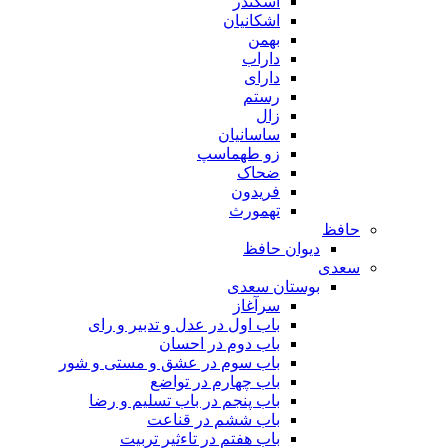
اسکندر
اشکانیان
بهمن
داراب
دارای
رستم
زال
ساسانیان
زو طهماسپ‏
ضحاک
فریدون
تهمورث
حافظ
دیوان حافظ
سعدی
بوستان سعدی
سرآغاز
باب اول در عدل و تدبیر و رای
باب دوم در احسان
باب سوم در عشق و مستی و شور
باب چهارم در تواضع
باب پنجم در باب تسلیم و رضا
باب ششم در قناعت
باب هفتم در تاءثیر تربیت