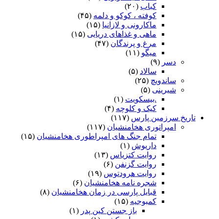
کباب
(۲۰)
کوفته ، کوکو و دلمه
(۴۵)
ماکارونی و لازانیا
(۱۵)
ماهی و غذاهای دریایی
(۱۵)
مرغ و پرندگان
(۴۷)
میگو
(۱۱)
دسر
(۹)
سالاد
(۵)
ساندویچ
(۲۵)
شیرینی
(۵)
.بیسکویت
(۱)
کیک و کلوچه
(۴)
تاریخ سرزمین پارس
(۱۱۷)
امپراتوری هخامنشیان
(۱۱۷)
تمام جنگ های امپراطوری هخامنشیان
(۱۵)
داریوش
(۱)
روایت کتزیاس
(۱۳)
روایت گزنفن
(۶)
روایت هرودتوس
(۱۹)
شجره نامه هخامنشیان
(۶)
قبایل پارسی در زمان هخامنشیان
(۸)
کمبوجیه
(۱۵)
باز جستن کین پدر
(۱)