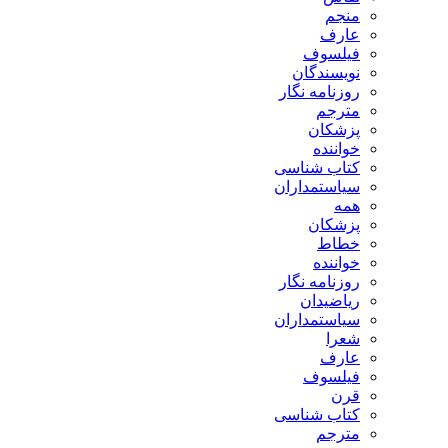
منجم
عارف
فیلسوف
نویسندگان
روزنامه نگار
مترجم
پزشکان
خواننده
کتاب شناسی
سیاستمداران
همه
پزشکان
خطاط
خواننده
روزنامه نگار
ریاضیدان
سیاستمداران
شعرا
عارف
فیلسوف
قرن
کتاب شناسی
مترجم