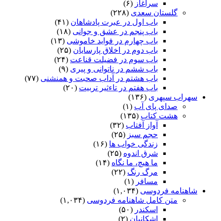
سرآغاز
(۶)
گلستان سعدی
(۲۲۸)
باب اول در عبرت پادشاهان
(۴۱)
باب پنجم در عشق و جوانى
(۱۸)
باب چهارم در فواید خاموشى
(۱۳)
باب دوم در اخلاق پارسایان
(۲۵)
باب سوم در فضیلت قناعت
(۲۴)
باب ششم در ناتوانى و پیرى
(۹)
باب هشتم در آداب صحبت و همنشنى
(۷۷)
باب هفتم در تاءثیر تربیت
(۲۰)
سهراب سپهری
(۱۳۶)
صدای پای آب
(۱)
هشت کتاب
(۱۳۵)
آواز آفتاب
(۳۲)
حجم سبز
(۲۵)
زندگی خواب ها
(۱۶)
شرق اندوه
(۲۵)
ما هیچ، ما نگاه
(۱۴)
مرگ رنگ
(۲۲)
مسافر
(۱)
شاهنامه فردوسی
(۱,۰۳۴)
متن کامل شاهنامه فردوسی
(۱,۰۳۴)
اسکندر
(۵۰)
اشکانیان
(۲)