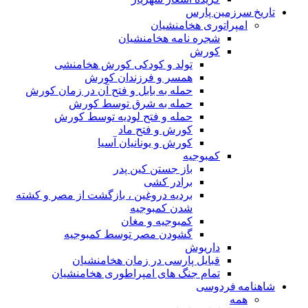
تاریخ سرزمین پارس
امپراتوری هخامنشیان
شجره نامه هخامنشیان
کورش
تولد و کودکی کورش هخامنشی
همسر و فرزندان کورش
حمله به بابل و فتح آن در زمان کورش
حمله به شرق توسط کورش
حمله و فتح لودیه توسط کورش
کورش و فتح ماد
کورش و یونانیان آسیا
کمبوجیه
باز جستن کین پدر
برادر کشی
بردیه دروغین ، بازگشت از مصر و کشته
شدن کمبوجیه
کمبوجیه و مغان
گشودن مصر توسط کمبوجیه
داریوش
قبایل پارسی در زمان هخامنشیان
تمام جنگ های امپراطوری هخامنشیان
شاهنامه فردوسی
همه