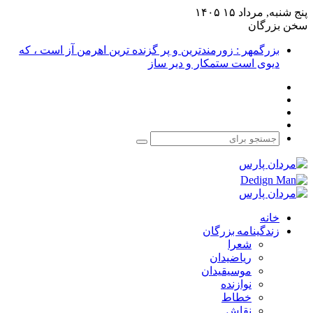
پنج شنبه, مرداد ۱۵ ۱۴۰۵
سخن بزرگان
بزرگمهر : زورمندترین و پر گزنده ترین اهرمن آز است ، که
دیوی است ستمکار و دیر ساز
فیس
X
بوک
یوتیوب
اینستاگرام
جستجو
برای
خانه
زندگینامه بزرگان
شعرا
ریاضیدان
موسیقیدان
نوازنده
خطاط
نقاش