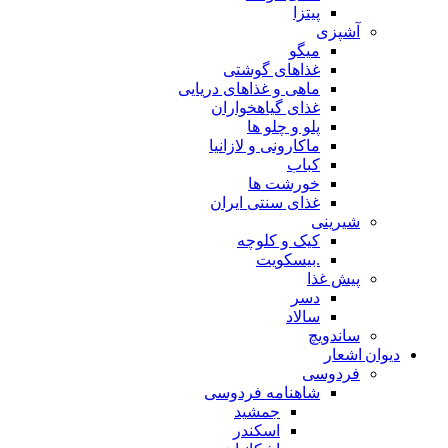
پیتزا
آشپزی
میگو
غذاهای گوشتی
ماهی و غذاهای دریایی
غذای گیاهخواران
پلو و چلو ها
ماکارونی و لازانیا
کباب
خورشت ها
غذای سنتی ایران
شیرینی
کیک و کلوچه
.بیسکویت
پیش غذا
دسر
سالاد
ساندویچ
دیوان اشعار
فردوسی
شاهنامه فردوسی
جمشید
اسکندر