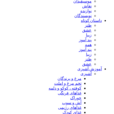
موسیقیدان
نقاش
نوازنده
نویسندگان
داستان کوتاه
طنز
عشق
زیبا
پند آموز
همه
پند آموز
زیبا
طنز
عشق
آموزش آشپزی
آشپزی
مرغ و پرندگان
تخم مرغ و املت
کوفته ، کوکو و دلمه
غذاهای فرنگی
خوراک
آش و سوپ
غذاهای رژیمی
غذای کودک