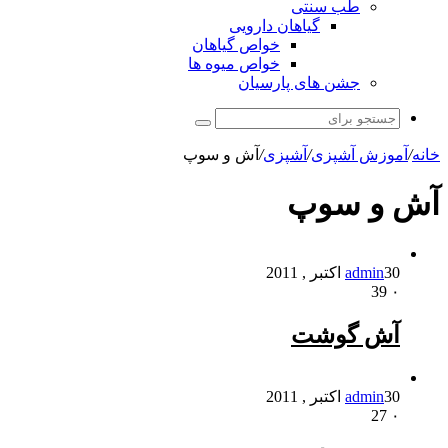
طب سنتی
گیاهان دارویی
خواص گیاهان
خواص میوه ها
جشن های پارسیان
جستجو
برای
خانه
/
آموزش آشپزی
/
آشپزی
/
آش و سوپ
آش و سوپ
30 اکتبر , 2011
admin
39
۰
آش گوشت
30 اکتبر , 2011
admin
27
۰