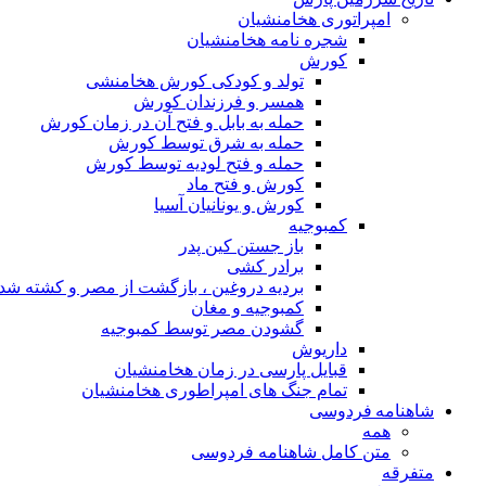
امپراتوری هخامنشیان
شجره نامه هخامنشیان
کورش
تولد و کودکی کورش هخامنشی
همسر و فرزندان کورش
حمله به بابل و فتح آن در زمان کورش
حمله به شرق توسط کورش
حمله و فتح لودیه توسط کورش
کورش و فتح ماد
کورش و یونانیان آسیا
کمبوجیه
باز جستن کین پدر
برادر کشی
بردیه دروغین ، بازگشت از مصر و کشته شد
کمبوجیه و مغان
گشودن مصر توسط کمبوجیه
داریوش
قبایل پارسی در زمان هخامنشیان
تمام جنگ های امپراطوری هخامنشیان
شاهنامه فردوسی
همه
متن کامل شاهنامه فردوسی
متفرقه