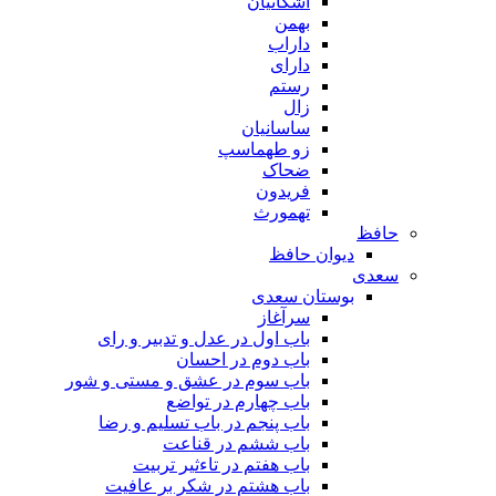
اشکانیان
بهمن
داراب
دارای
رستم
زال
ساسانیان
زو طهماسپ‏
ضحاک
فریدون
تهمورث
حافظ
دیوان حافظ
سعدی
بوستان سعدی
سرآغاز
باب اول در عدل و تدبیر و رای
باب دوم در احسان
باب سوم در عشق و مستی و شور
باب چهارم در تواضع
باب پنجم در باب تسلیم و رضا
باب ششم در قناعت
باب هفتم در تاءثیر تربیت
باب هشتم در شکر بر عافیت