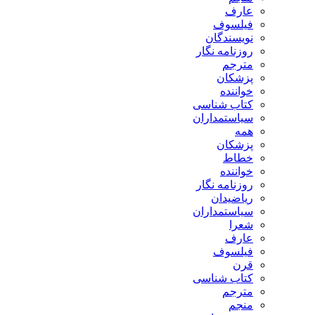
عارف
فیلسوف
نویسندگان
روزنامه نگار
مترجم
پزشکان
خواننده
کتاب شناسی
سیاستمداران
همه
پزشکان
خطاط
خواننده
روزنامه نگار
ریاضیدان
سیاستمداران
شعرا
عارف
فیلسوف
قرن
کتاب شناسی
مترجم
منجم