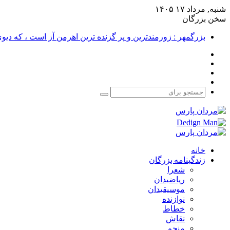
شنبه, مرداد ۱۷ ۱۴۰۵
سخن بزرگان
بزرگمهر : زورمندترین و پر گزنده ترین اهرمن آز است ، که دی
فیس
X
بوک
یوتیوب
اینستاگرام
جستجو
برای
خانه
زندگینامه بزرگان
شعرا
ریاضیدان
موسیقیدان
نوازنده
خطاط
نقاش
منجم