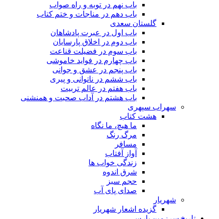
باب نهم در توبه و راه صواب
باب دهم در مناجات و ختم کتاب
گلستان سعدی
باب اول در عبرت پادشاهان
باب دوم در اخلاق پارسایان
باب سوم در فضیلت قناعت
باب چهارم در فواید خاموشى
باب پنجم در عشق و جوانى
باب ششم در ناتوانى و پیرى
باب هفتم در عالم تربیت
باب هشتم در آداب صحبت و همنشنى
سهراب سپهری
هشت کتاب
ما هیچ، ما نگاه
مرگ رنگ
مسافر
آواز آفتاب
زندگی خواب ها
شرق اندوه
حجم سبز
صدای پای آب
شهریار
گزیده اشعار شهریار
تاریخ سرزمین پارس