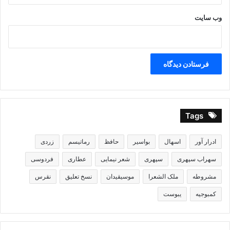
وب‌ سایت
Tags
ادرار آور
اسهال
بواسیر
حافظ
رماتیسم
زردی
سهراب سپهری
سپهری
شعر نیمایی
عطاری
فردوسی
مشروطه
ملک الشعرا
موسیقیدان
نسخ تعلیق
نقرس
کمبوجیه
یبوست