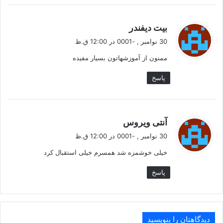
ظرفی بریزید و سپس روغن زیتون و پنیر فتا را به آن اضافه
کنید.هسته زیتون سیاه را جدا کرده و سپس سرکه، آبلیمو ، نمک
گ
وفلفل را به آن بیفزایید و به خوبی هم بزنید. تمام مواد را در ظرفی
بیت دیفندر
ف
ریخته و به خوبی مخلوط کنید .
30 نوامبر , -0001 در 12:00 ق.ظ
ت
ممنون از آموزشهاتون بسیار مفیده
:
پاسخ
.
گ
آنتی ویروس
ف
30 نوامبر , -0001 در 12:00 ق.ظ
ت
خیلی خوشمزه شد همسرم خیلی استقبال کرد
:
پاسخ
دیدگاهتان را بنویسید