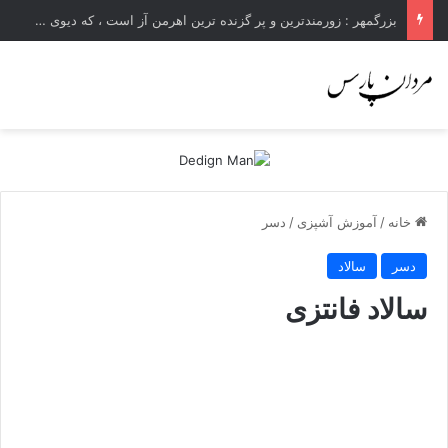
بزرگمهر : زورمندترین و پر گزنده ترین اهرمن آز است ، که دیوی است ستمکار و دیر ساز
خانه
/
آموزش آشپزی
/
دسر
دسر
سالاد
سالاد فانتزی