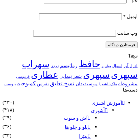
ایمیل
*
وب‌ سایت
Tags
حافظ
سهراب
رماتیسم
ادرار آور
اسهال
زردی
بواسیر
سپهری
سپهری
عطاری
شعر نیمایی
فردوسی
نسخ تعلیق
کمبوجیه
مشروطه
موسیقیدان
نقرس
یبوست
ملک الشعرا
دسته‌ها
(۴۳۰)
آموزش آشپزی
(۴۱۸)
آشپزی
(۲۹)
آش و سوپ
(۳۶)
پلو و چلو ها
(۳۳)
پیتزا