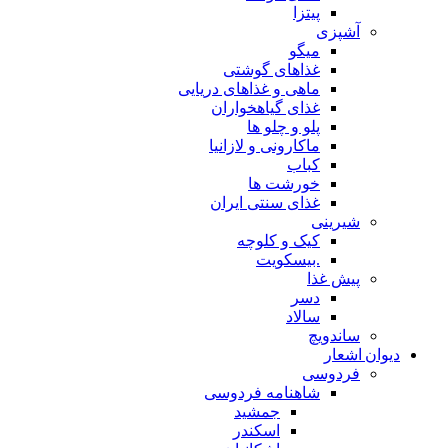
پیتزا
آشپزی
میگو
غذاهای گوشتی
ماهی و غذاهای دریایی
غذای گیاهخواران
پلو و چلو ها
ماکارونی و لازانیا
کباب
خورشت ها
غذای سنتی ایران
شیرینی
کیک و کلوچه
.بیسکویت
پیش غذا
دسر
سالاد
ساندویچ
دیوان اشعار
فردوسی
شاهنامه فردوسی
جمشید
اسکندر