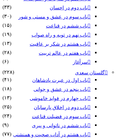
(۳۳)
باب دوم در احسان
(۳۰)
باب سوم در عشق و مستی و شور
(۱۵)
باب ششم در قناعت
(۱۹)
باب نهم در توبه و راه صواب
(۱۳)
باب هشتم در شکر بر عافیت
(۲۸)
باب هفتم در عالم تربیت
(۶)
سرآغاز
(۲۲۸)
گلستان سعدی
(۴۱)
باب اول در عبرت پادشاهان
(۱۸)
باب پنجم در عشق و جوانى
(۱۳)
باب چهارم در فواید خاموشى
(۲۵)
باب دوم در اخلاق پارسایان
(۲۴)
باب سوم در فضیلت قناعت
(۹)
باب ششم در ناتوانى و پیرى
(۷۷)
باب هشتم در آداب صحبت و همنشنى