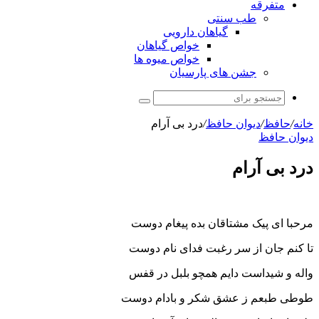
متفرقه
طب سنتی
گیاهان دارویی
خواص گیاهان
خواص میوه ها
جشن های پارسیان
جستجو
برای
خانه
/
حافظ
/
دیوان حافظ
/
درد بی آرام
دیوان حافظ
درد بی آرام
مرحبا ای پیک مشتاقان بده پیغام دوست
تا کنم جان از سر رغبت فدای نام دوست
واله و شیداست دایم همچو بلبل در قفس
طوطی طبعم ز عشق شکر و بادام دوست