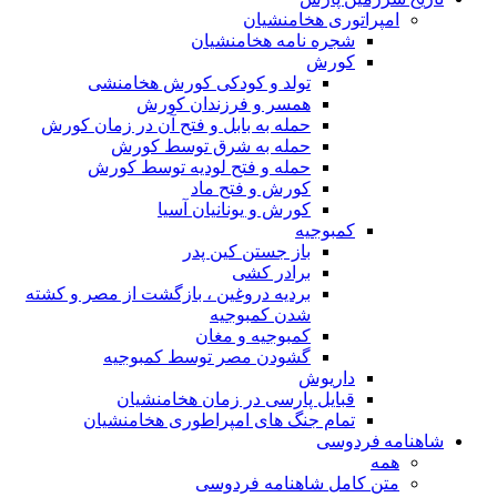
امپراتوری هخامنشیان
شجره نامه هخامنشیان
کورش
تولد و کودکی کورش هخامنشی
همسر و فرزندان کورش
حمله به بابل و فتح آن در زمان کورش
حمله به شرق توسط کورش
حمله و فتح لودیه توسط کورش
کورش و فتح ماد
کورش و یونانیان آسیا
کمبوجیه
باز جستن کین پدر
برادر کشی
بردیه دروغین ، بازگشت از مصر و کشته
شدن کمبوجیه
کمبوجیه و مغان
گشودن مصر توسط کمبوجیه
داریوش
قبایل پارسی در زمان هخامنشیان
تمام جنگ های امپراطوری هخامنشیان
شاهنامه فردوسی
همه
متن کامل شاهنامه فردوسی