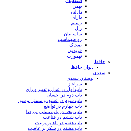
اشکانیان
بهمن
داراب
دارای
رستم
زال
ساسانیان
زو طهماسپ‏
ضحاک
فریدون
تهمورث
حافظ
دیوان حافظ
سعدی
بوستان سعدی
سرآغاز
باب اول در عدل و تدبیر و رای
باب دوم در احسان
باب سوم در عشق و مستی و شور
باب چهارم در تواضع
باب پنجم در باب تسلیم و رضا
باب ششم در قناعت
باب هفتم در تاءثیر تربیت
باب هشتم در شکر بر عافیت