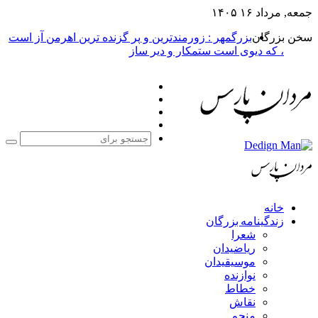
جمعه, مرداد ۱۶ ۱۴۰۵
سخن بزرگان
بزرگمهر : زورمندترین و پر گزنده ترین اهرمن آز است
، که دیوی است ستمکار و دیر ساز
فیس
X
بوک
یوتیوب
اینستاگرام
جست
برا
خانه
زندگینامه بزرگان
شعرا
ریاضیدان
موسیقیدان
نوازنده
خطاط
نقاش
منجم