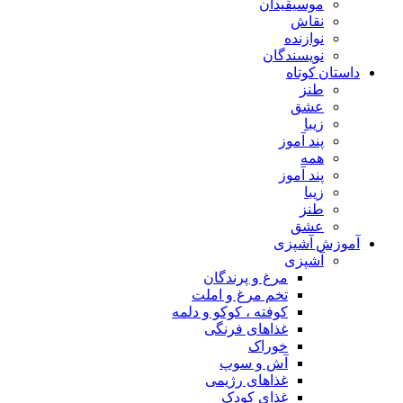
موسیقیدان
نقاش
نوازنده
نویسندگان
داستان کوتاه
طنز
عشق
زیبا
پند آموز
همه
پند آموز
زیبا
طنز
عشق
آموزش آشپزی
آشپزی
مرغ و پرندگان
تخم مرغ و املت
کوفته ، کوکو و دلمه
غذاهای فرنگی
خوراک
آش و سوپ
غذاهای رژیمی
غذای کودک