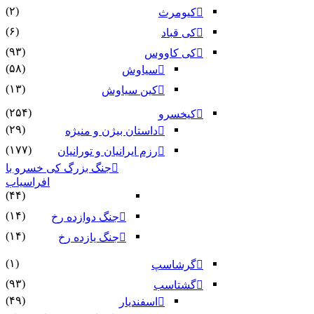
(۲)
کیومرث
(۶)
کی قباد
(۹۳)
کی کاووس
(۵۸)
سیاوش
(۱۳)
کین سیاوش
(۲۵۴)
کیخسرو
(۲۹)
داستان بیژن و منیژه
(۱۷۷)
رزم ایرانیان و تورانیان
جنگ بزرگ کی خسرو با
افراسیاب
(۴۴)
(۱۴)
جنگ دوازده رخ
(۱۴)
جنگ یازده رخ
(۱)
گرشاسپ
(۹۳)
گشتاسب
(۴۹)
اسفندیار