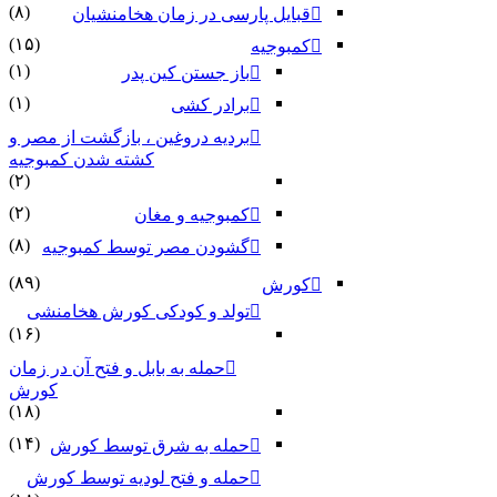
(۸)
قبایل پارسی در زمان هخامنشیان
(۱۵)
کمبوجیه
(۱)
باز جستن کین پدر
(۱)
برادر کشی
بردیه دروغین ، بازگشت از مصر و
کشته شدن کمبوجیه
(۲)
(۲)
کمبوجیه و مغان
(۸)
گشودن مصر توسط کمبوجیه
(۸۹)
کورش
تولد و کودکی کورش هخامنشی
(۱۶)
حمله به بابل و فتح آن در زمان
کورش
(۱۸)
(۱۴)
حمله به شرق توسط کورش
حمله و فتح لودیه توسط کورش