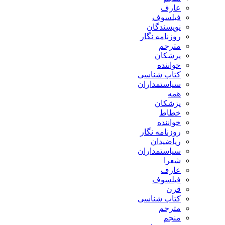
عارف
فیلسوف
نویسندگان
روزنامه نگار
مترجم
پزشکان
خواننده
کتاب شناسی
سیاستمداران
همه
پزشکان
خطاط
خواننده
روزنامه نگار
ریاضیدان
سیاستمداران
شعرا
عارف
فیلسوف
قرن
کتاب شناسی
مترجم
منجم