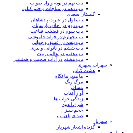
باب نهم در توبه و راه صواب
باب دهم در مناجات و ختم کتاب
گلستان سعدی
باب اول در عبرت پادشاهان
باب دوم در اخلاق پارسایان
باب سوم در فضیلت قناعت
باب چهارم در فواید خاموشى
باب پنجم در عشق و جوانى
باب ششم در ناتوانى و پیرى
باب هفتم در عالم تربیت
باب هشتم در آداب صحبت و همنشنى
سهراب سپهری
هشت کتاب
ما هیچ، ما نگاه
مرگ رنگ
مسافر
آواز آفتاب
زندگی خواب ها
شرق اندوه
حجم سبز
صدای پای آب
شهریار
گزیده اشعار شهریار
تاریخ سرزمین پارس