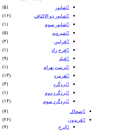
(۵)
شاپور
(۱۶)
شاپور ذو الاکتاف
(۱)
شاپور سوم‏
(۵)
شیرویه
(۲)
فرایین
(۱)
فرخ زاد
(۹)
قباد
(۱)
نرسئ بهرام‏
(۱۳)
هرمزد
(۳)
یزدگرد
(۱)
یزدگرد دوم
(۱۴)
یزدگرد سوم
(۷)
ضحاک
(۲۶)
فریدون
(۷)
ایرج