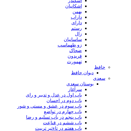
اسکندر
اشکانیان
بهمن
داراب
دارای
رستم
زال
ساسانیان
زو طهماسپ‏
ضحاک
فریدون
تهمورث
حافظ
دیوان حافظ
سعدی
بوستان سعدی
سرآغاز
باب اول در عدل و تدبیر و رای
باب دوم در احسان
باب سوم در عشق و مستی و شور
باب چهارم در تواضع
باب پنجم در باب تسلیم و رضا
باب ششم در قناعت
باب هفتم در تاءثیر تربیت