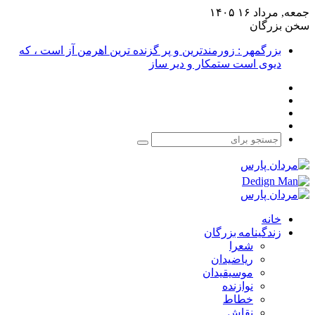
جمعه, مرداد ۱۶ ۱۴۰۵
سخن بزرگان
بزرگمهر : زورمندترین و پر گزنده ترین اهرمن آز است ، که
دیوی است ستمکار و دیر ساز
فیس
X
بوک
یوتیوب
اینستاگرام
جستجو
برای
خانه
زندگینامه بزرگان
شعرا
ریاضیدان
موسیقیدان
نوازنده
خطاط
نقاش