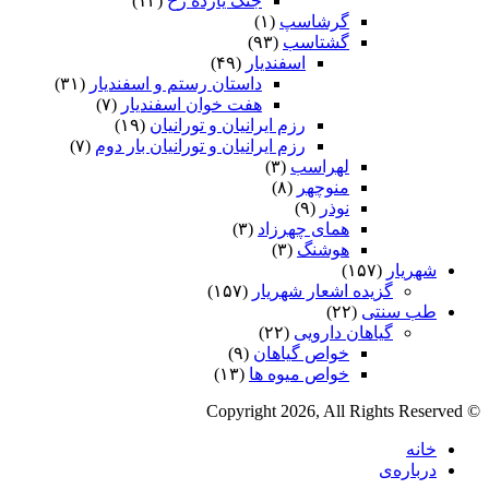
جنگ یازده رخ
(۱۴)
گرشاسپ
(۱)
گشتاسب
(۹۳)
اسفندیار
(۴۹)
داستان رستم و اسفندیار
(۳۱)
هفت خوان اسفندیار
(۷)
رزم ایرانیان و تورانیان
(۱۹)
رزم ایرانیان و تورانیان بار دوم
(۷)
لهراسب
(۳)
منوچهر
(۸)
نوذر
(۹)
هماى چهرزاد
(۳)
هوشنگ
(۳)
شهریار
(۱۵۷)
گزیده اشعار شهریار
(۱۵۷)
طب سنتی
(۲۲)
گیاهان دارویی
(۲۲)
خواص گیاهان
(۹)
خواص میوه ها
(۱۳)
© Copyright 2026, All Rights Reserved
خانه
درباره‌ی