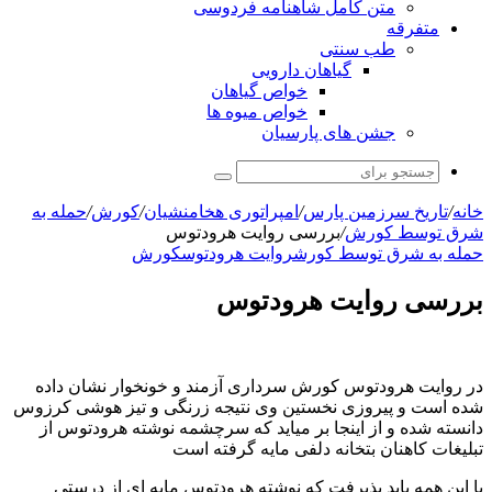
متن کامل شاهنامه فردوسی
متفرقه
طب سنتی
گیاهان دارویی
خواص گیاهان
خواص میوه ها
جشن های پارسیان
جستجو
برای
خانه
/
تاریخ سرزمین پارس
/
امپراتوری هخامنشیان
/
کورش
/
حمله به
شرق توسط کورش
/
بررسی روایت هرودتوس
حمله به شرق توسط کورش
روایت هرودتوس
کورش
بررسی روایت هرودتوس
در روایت هرودتوس کورش سرداری آزمند و خونخوار نشان داده
شده است و پیروزی نخستین وی نتیجه زرنگی و تیز هوشی کرزوس
دانسته شده و از اینجا بر میاید که سرچشمه نوشته هرودتوس از
تبلیغات کاهنان بتخانه دلفی مایه گرفته است
با این همه باید پذیرفت که نوشته هرودتوس مایه ای از درستی