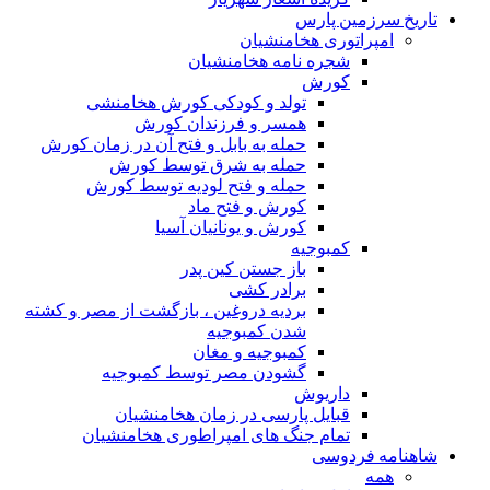
تاریخ سرزمین پارس
امپراتوری هخامنشیان
شجره نامه هخامنشیان
کورش
تولد و کودکی کورش هخامنشی
همسر و فرزندان کورش
حمله به بابل و فتح آن در زمان کورش
حمله به شرق توسط کورش
حمله و فتح لودیه توسط کورش
کورش و فتح ماد
کورش و یونانیان آسیا
کمبوجیه
باز جستن کین پدر
برادر کشی
بردیه دروغین ، بازگشت از مصر و کشته
شدن کمبوجیه
کمبوجیه و مغان
گشودن مصر توسط کمبوجیه
داریوش
قبایل پارسی در زمان هخامنشیان
تمام جنگ های امپراطوری هخامنشیان
شاهنامه فردوسی
همه