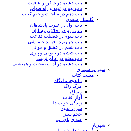
باب هشتم در شکر بر عافیت
باب نهم در توبه و راه صواب
باب دهم در مناجات و ختم کتاب
گلستان سعدی
باب اول در عبرت پادشاهان
باب دوم در اخلاق پارسایان
باب سوم در فضیلت قناعت
باب چهارم در فواید خاموشى
باب پنجم در عشق و جوانى
باب ششم در ناتوانى و پیرى
باب هفتم در عالم تربیت
باب هشتم در آداب صحبت و همنشنى
سهراب سپهری
هشت کتاب
ما هیچ، ما نگاه
مرگ رنگ
مسافر
آواز آفتاب
زندگی خواب ها
شرق اندوه
حجم سبز
صدای پای آب
شهریار
گزیده اشعار شهریار