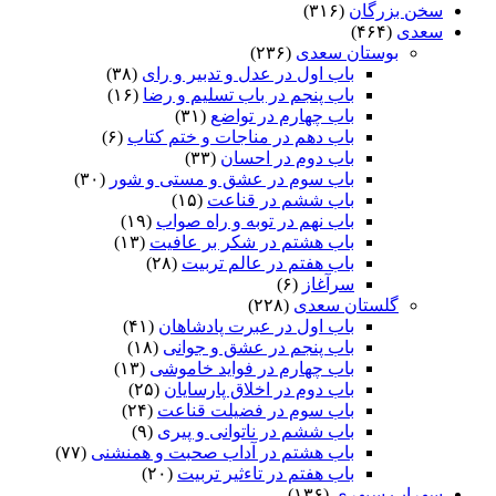
سخن بزرگان
(۳۱۶)
سعدی
(۴۶۴)
بوستان سعدی
(۲۳۶)
باب اول در عدل و تدبیر و رای
(۳۸)
باب پنجم در باب تسلیم و رضا
(۱۶)
باب چهارم در تواضع
(۳۱)
باب دهم در مناجات و ختم کتاب
(۶)
باب دوم در احسان
(۳۳)
باب سوم در عشق و مستی و شور
(۳۰)
باب ششم در قناعت
(۱۵)
باب نهم در توبه و راه صواب
(۱۹)
باب هشتم در شکر بر عافیت
(۱۳)
باب هفتم در عالم تربیت
(۲۸)
سرآغاز
(۶)
گلستان سعدی
(۲۲۸)
باب اول در عبرت پادشاهان
(۴۱)
باب پنجم در عشق و جوانى
(۱۸)
باب چهارم در فواید خاموشى
(۱۳)
باب دوم در اخلاق پارسایان
(۲۵)
باب سوم در فضیلت قناعت
(۲۴)
باب ششم در ناتوانى و پیرى
(۹)
باب هشتم در آداب صحبت و همنشنى
(۷۷)
باب هفتم در تاءثیر تربیت
(۲۰)
سهراب سپهری
(۱۳۶)