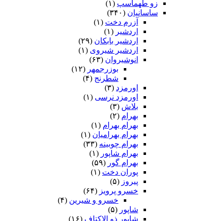
زو طهماسپ‏
(۱)
ساسانیان
(۳۴۰)
آزرم دخت
(۱)
اردشیر
(۱)
اردشیر بابکان
(۲۹)
اردشیر شیروی
(۱)
انوشیروان
(۶۳)
بوزرجمهر
(۱۲)
شطرنج
(۴)
اورمزد
(۳)
اورمزد نرسى‏
(۱)
بلاش
(۳)
بهرام
(۲)
بهرام بهرام
(۱)
بهرام بهرامیان‏
(۱)
بهرام چوبینه
(۳۳)
بهرام شاپور
(۱)
بهرام گور
(۵۹)
پوران دخت
(۱)
پیروز
(۵)
خسرو پرویز
(۶۴)
خسرو و شیرین
(۴)
شاپور
(۵)
شاپور ذو الاکتاف
(۱۶)