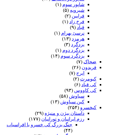
شاپور سوم‏
(۱)
شیرویه
(۵)
فرایین
(۲)
فرخ زاد
(۱)
قباد
(۹)
نرسئ بهرام‏
(۱)
هرمزد
(۱۳)
یزدگرد
(۳)
یزدگرد دوم
(۱)
یزدگرد سوم
(۱۴)
ضحاک
(۷)
فریدون
(۲۶)
ایرج
(۷)
کیومرث
(۲)
کی قباد
(۶)
کی کاووس
(۹۳)
سیاوش
(۵۸)
کین سیاوش
(۱۳)
کیخسرو
(۲۵۴)
داستان بیژن و منیژه
(۲۹)
رزم ایرانیان و تورانیان
(۱۷۷)
جنگ بزرگ کی خسرو با افراسیاب
(۴۴)