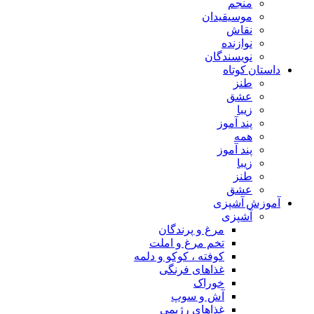
منجم
موسیقیدان
نقاش
نوازنده
نویسندگان
داستان کوتاه
طنز
عشق
زیبا
پند آموز
همه
پند آموز
زیبا
طنز
عشق
آموزش آشپزی
آشپزی
مرغ و پرندگان
تخم مرغ و املت
کوفته ، کوکو و دلمه
غذاهای فرنگی
خوراک
آش و سوپ
غذاهای رژیمی