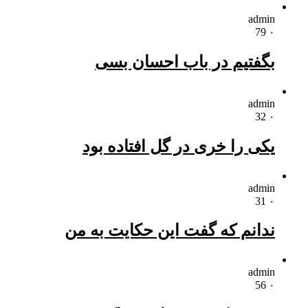
admin
79
۰
بگفتیم در باب احسان بسی
admin
32
۰
یکی را خری در گل افتاده بود
admin
31
۰
ندانم که گفت این حکایت به من
admin
56
۰