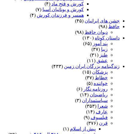
کورش و فتح ماد
(۴)
کورش و یونانیان آسیا
(۷)
همسر و فرزندان کورش
(۴)
جشن های ایرانیان
(۴۵)
حافظ
(۹۸)
دیوان حافظ
(۹۸)
داستان کوتاه
(۱۳۰)
پند آموز
(۶۵)
زیبا
(۳۷)
طنز
(۳۱)
عشق
(۱۱)
زندگینامه بزرگان ایران زمین
(۴۳۳)
پزشکان
(۱۵)
خطاط
(۳۷)
خواننده
(۵)
روزنامه نگار
(۶)
ریاضیدان
(۱۴)
سیاستمداران
(۳)
شعرا
(۳۵۳)
عارف
(۱۴)
فیلسوف
(۹)
قرن
(۳۷۶)
پیش از اسلام
(۱)