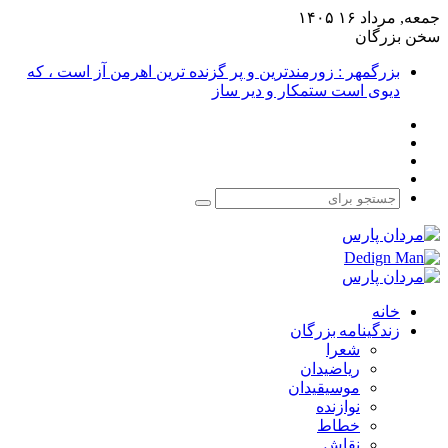
جمعه, مرداد ۱۶ ۱۴۰۵
سخن بزرگان
بزرگمهر : زورمندترین و پر گزنده ترین اهرمن آز است ، که
دیوی است ستمکار و دیر ساز
فیس
X
بوک
یوتیوب
اینستاگرام
جستجو
برای
خانه
زندگینامه بزرگان
شعرا
ریاضیدان
موسیقیدان
نوازنده
خطاط
نقاش