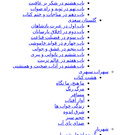
باب هشتم در شکر بر عافیت
باب نهم در توبه و راه صواب
باب دهم در مناجات و ختم کتاب
گلستان سعدی
باب اول در عبرت پادشاهان
باب دوم در اخلاق پارسایان
باب سوم در فضیلت قناعت
باب چهارم در فواید خاموشى
باب پنجم در عشق و جوانى
باب ششم در ناتوانى و پیرى
باب هفتم در عالم تربیت
باب هشتم در آداب صحبت و همنشنى
سهراب سپهری
هشت کتاب
ما هیچ، ما نگاه
مرگ رنگ
مسافر
آواز آفتاب
زندگی خواب ها
شرق اندوه
حجم سبز
صدای پای آب
شهریار
گزیده اشعار شهریار