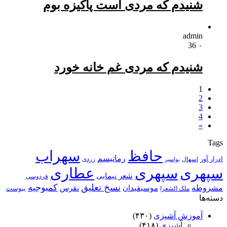
شنیدم که مردی است پاکیزه بوم
admin
36
۰
شنیدم که مردی غم خانه خورد
1
2
3
4
»
Tags
حافظ
سهراب
رماتیسم
ادرار آور
اسهال
زردی
بواسیر
سپهری
سپهری
عطاری
شعر نیمایی
فردوسی
نسخ تعلیق
کمبوجیه
مشروطه
موسیقیدان
نقرس
یبوست
ملک الشعرا
دسته‌ها
آموزش آشپزی
(۴۳۰)
آشپزی
(۴۱۸)