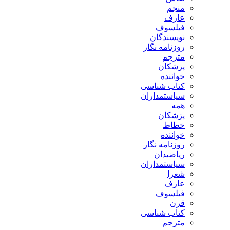
منجم
عارف
فیلسوف
نویسندگان
روزنامه نگار
مترجم
پزشکان
خواننده
کتاب شناسی
سیاستمداران
همه
پزشکان
خطاط
خواننده
روزنامه نگار
ریاضیدان
سیاستمداران
شعرا
عارف
فیلسوف
قرن
کتاب شناسی
مترجم