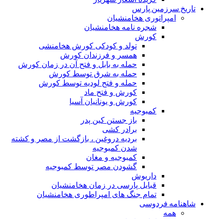
تاریخ سرزمین پارس
امپراتوری هخامنشیان
شجره نامه هخامنشیان
کورش
تولد و کودکی کورش هخامنشی
همسر و فرزندان کورش
حمله به بابل و فتح آن در زمان کورش
حمله به شرق توسط کورش
حمله و فتح لودیه توسط کورش
کورش و فتح ماد
کورش و یونانیان آسیا
کمبوجیه
باز جستن کین پدر
برادر کشی
بردیه دروغین ، بازگشت از مصر و کشته
شدن کمبوجیه
کمبوجیه و مغان
گشودن مصر توسط کمبوجیه
داریوش
قبایل پارسی در زمان هخامنشیان
تمام جنگ های امپراطوری هخامنشیان
شاهنامه فردوسی
همه