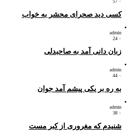
57
۰
کسی دید صحرای محشر به خواب
admin
24
۰
زبان دانی آمد به صاحبدلی
admin
44
۰
به ره بر یکی پیشم آمد جوان
admin
38
۰
شنیدم که مغروری از کبر مست