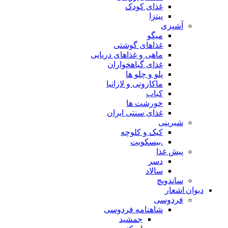
غذای کودک
پیتزا
آشپزی
میگو
غذاهای گوشتی
ماهی و غذاهای دریایی
غذای گیاهخواران
پلو و چلو ها
ماکارونی و لازانیا
کباب
خورشت ها
غذای سنتی ایران
شیرینی
کیک و کلوچه
.بیسکویت
پیش غذا
دسر
سالاد
ساندویچ
دیوان اشعار
فردوسی
شاهنامه فردوسی
جمشید