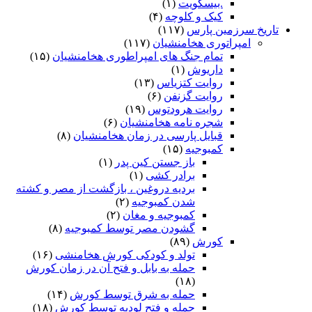
.بیسکویت
(۱)
کیک و کلوچه
(۴)
تاریخ سرزمین پارس
(۱۱۷)
امپراتوری هخامنشیان
(۱۱۷)
تمام جنگ های امپراطوری هخامنشیان
(۱۵)
داریوش
(۱)
روایت کتزیاس
(۱۳)
روایت گزنفن
(۶)
روایت هرودتوس
(۱۹)
شجره نامه هخامنشیان
(۶)
قبایل پارسی در زمان هخامنشیان
(۸)
کمبوجیه
(۱۵)
باز جستن کین پدر
(۱)
برادر کشی
(۱)
بردیه دروغین ، بازگشت از مصر و کشته
شدن کمبوجیه
(۲)
کمبوجیه و مغان
(۲)
گشودن مصر توسط کمبوجیه
(۸)
کورش
(۸۹)
تولد و کودکی کورش هخامنشی
(۱۶)
حمله به بابل و فتح آن در زمان کورش
(۱۸)
حمله به شرق توسط کورش
(۱۴)
حمله و فتح لودیه توسط کورش
(۱۸)