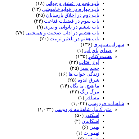
باب پنجم در عشق و جوانى
(۱۸)
باب چهارم در فواید خاموشى
(۱۳)
باب دوم در اخلاق پارسایان
(۲۵)
باب سوم در فضیلت قناعت
(۲۴)
باب ششم در ناتوانى و پیرى
(۹)
باب هشتم در آداب صحبت و همنشنى
(۷۷)
باب هفتم در تاءثیر تربیت
(۲۰)
سهراب سپهری
(۱۳۶)
صدای پای آب
(۱)
هشت کتاب
(۱۳۵)
آواز آفتاب
(۳۲)
حجم سبز
(۲۵)
زندگی خواب ها
(۱۶)
شرق اندوه
(۲۵)
ما هیچ، ما نگاه
(۱۴)
مرگ رنگ
(۲۲)
مسافر
(۱)
شاهنامه فردوسی
(۱,۰۳۴)
متن کامل شاهنامه فردوسی
(۱,۰۳۴)
اسکندر
(۵۰)
اشکانیان
(۲)
بهمن
(۶)
تهمورث
(۱)
جمشید
(۲)