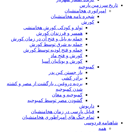
تاریخ سرزمین پارس
امپراتوری هخامنشیان
شجره نامه هخامنشیان
کورش
تولد و کودکی کورش هخامنشی
همسر و فرزندان کورش
حمله به بابل و فتح آن در زمان کورش
حمله به شرق توسط کورش
حمله و فتح لودیه توسط کورش
کورش و فتح ماد
کورش و یونانیان آسیا
کمبوجیه
باز جستن کین پدر
برادر کشی
بردیه دروغین ، بازگشت از مصر و کشته
شدن کمبوجیه
کمبوجیه و مغان
گشودن مصر توسط کمبوجیه
داریوش
قبایل پارسی در زمان هخامنشیان
تمام جنگ های امپراطوری هخامنشیان
شاهنامه فردوسی
همه