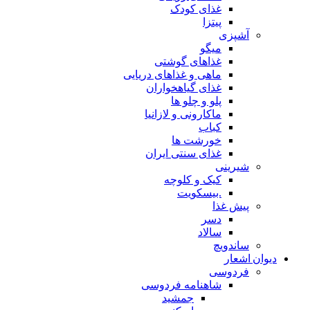
غذای کودک
پیتزا
آشپزی
میگو
غذاهای گوشتی
ماهی و غذاهای دریایی
غذای گیاهخواران
پلو و چلو ها
ماکارونی و لازانیا
کباب
خورشت ها
غذای سنتی ایران
شیرینی
کیک و کلوچه
.بیسکویت
پیش غذا
دسر
سالاد
ساندویچ
دیوان اشعار
فردوسی
شاهنامه فردوسی
جمشید