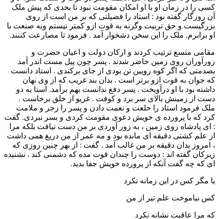
کسی را در زمان او با او امکان مقومت نبود تا بحدی که پیش ملک
آن روزگار گفته بود : استاد را فضیلتی که بر من است از روی
بزرگیست و حق تربیت وگرنه به قوت ازو کمتر نیستم وبه صنعت با
او برابرم. ملک را این سخن دشخوار آمد . فرمود تا مصارعت کننند.
مقامی متسع ترتیب کردند و ارکان دولت و اعیان حضرت و
زورآوران روی زمین حاضر شدند . پسر چون پیل مست اندر آمد
بصدمتی که اگر کوه رویین تن بودی از جای برکندی . استاد دانست
که جوان به قوت ازو برتر است . بدان بند غریب که از وی نهان
داشته بود با او درآویخت . پسر دفع ندانست بهم برآمد. استا به دو
دست از زمینش بالای سر برد و کوفت . غریو از خلق برخاست .
ملک فرمود استاد را خلعت و نعمت دادن و پسر را زجر و ملامت
کرد که با پرورده ی خویش دعوی مقومت کردی و بسر نبردی. گفت
: ای پادشاه روی زمین ، به زور آوردی بر من دست نیافت بلکه مرا
از علم کشتی دقیقه ای مانده بود و مه عمر از من دریغ همی داشت
، امروز بدان دقیقه بر من غالب آمد . گفت : از بهر چنین روزی که
زیرکان گفته اند : دوست را چندان قوت مده که دشمنی کند . نشنیده
ای که چه گفت آنکه از پرورده خویش جفا بدید.
یا مگر کس در این زمانه نکرد
کس نیاموخت علم تیر از من
که مرا عاقبت نشانه نکرد