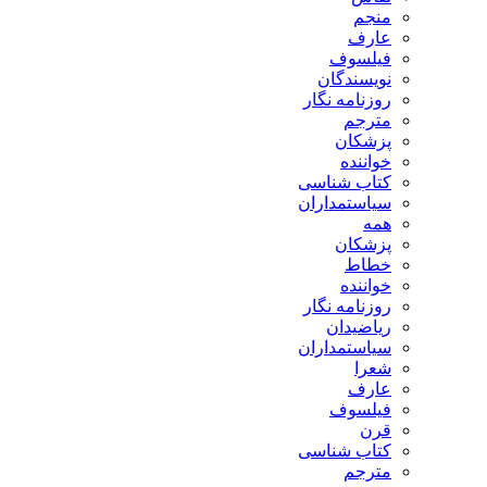
منجم
عارف
فیلسوف
نویسندگان
روزنامه نگار
مترجم
پزشکان
خواننده
کتاب شناسی
سیاستمداران
همه
پزشکان
خطاط
خواننده
روزنامه نگار
ریاضیدان
سیاستمداران
شعرا
عارف
فیلسوف
قرن
کتاب شناسی
مترجم