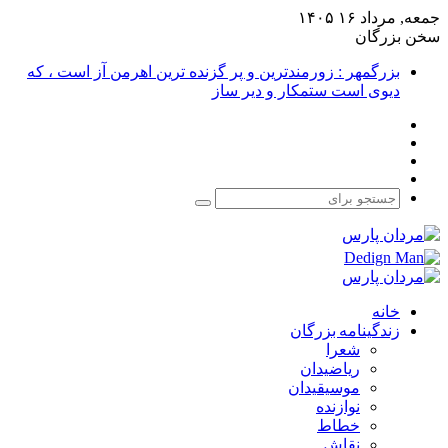
جمعه, مرداد ۱۶ ۱۴۰۵
سخن بزرگان
بزرگمهر : زورمندترین و پر گزنده ترین اهرمن آز است ، که
دیوی است ستمکار و دیر ساز
فیس
X
بوک
یوتیوب
اینستاگرام
جستجو
برای
خانه
زندگینامه بزرگان
شعرا
ریاضیدان
موسیقیدان
نوازنده
خطاط
نقاش