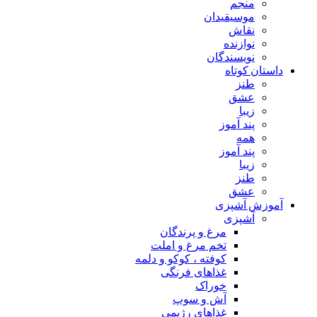
منجم
موسیقیدان
نقاش
نوازنده
نویسندگان
داستان کوتاه
طنز
عشق
زیبا
پند آموز
همه
پند آموز
زیبا
طنز
عشق
آموزش آشپزی
آشپزی
مرغ و پرندگان
تخم مرغ و املت
کوفته ، کوکو و دلمه
غذاهای فرنگی
خوراک
آش و سوپ
غذاهای رژیمی