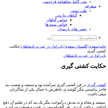
متن کامل شاهنامه فردوسی
متفرقه
طب سنتی
گیاهان دارویی
خواص گیاهان
خواص میوه ها
جشن های پارسیان
جستجو
برای
خانه
/
سعدی
/
گلستان سعدی
/
باب اول در عبرت پادشاهان
/
حکایت
کشتى گیرى
باب اول در عبرت پادشاهان
حکایت کشتى گیرى
کشتى گیرى
در فن کشتى گیرى سرآمده بود و سیصد و شصت بند
فاخر بدانستی مگر گوشه ی خاطرش با جمال یکی از شاگردان
میلی داشت.
سیصد و پنجاه و نه بندش درآموخت مگر یک بند که در تعلیم آن دفع
انداختی و تاخیر کردی . فی الجمله پسر در قوت و صنعت سرآ»د و