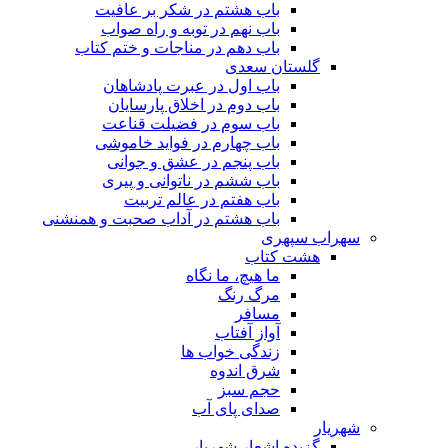
باب هشتم در شکر بر عافیت
باب نهم در توبه و راه صواب
باب دهم در مناجات و ختم کتاب
گلستان سعدی
باب اول در عبرت پادشاهان
باب دوم در اخلاق پارسایان
باب سوم در فضیلت قناعت
باب چهارم در فواید خاموشى
باب پنجم در عشق و جوانى
باب ششم در ناتوانى و پیرى
باب هفتم در عالم تربیت
باب هشتم در آداب صحبت و همنشنى
سهراب سپهری
هشت کتاب
ما هیچ، ما نگاه
مرگ رنگ
مسافر
آواز آفتاب
زندگی خواب ها
شرق اندوه
حجم سبز
صدای پای آب
شهریار
گزیده اشعار شهریار