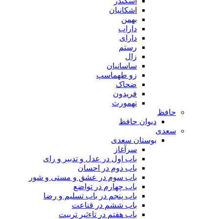
اسکندر
اشکانیان
بهمن
داراب
دارای
رستم
زال
ساسانیان
زو طهماسپ‏
ضحاک
فریدون
تهمورث
حافظ
دیوان حافظ
سعدی
بوستان سعدی
سرآغاز
باب اول در عدل و تدبیر و رای
باب دوم در احسان
باب سوم در عشق و مستی و شور
باب چهارم در تواضع
باب پنجم در باب تسلیم و رضا
باب ششم در قناعت
باب هفتم در تاءثیر تربیت