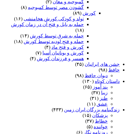
کمبوجیه و مغان
(۲)
گشودن مصر توسط کمبوجیه
(۸)
کورش
(۸۹)
تولد و کودکی کورش هخامنشی
(۱۶)
حمله به بابل و فتح آن در زمان کورش
(۱۸)
حمله به شرق توسط کورش
(۱۴)
حمله و فتح لودیه توسط کورش
(۱۸)
کورش و فتح ماد
(۴)
کورش و یونانیان آسیا
(۷)
همسر و فرزندان کورش
(۴)
جشن های ایرانیان
(۴۵)
حافظ
(۹۸)
دیوان حافظ
(۹۸)
داستان کوتاه
(۱۳۰)
پند آموز
(۶۵)
زیبا
(۳۷)
طنز
(۳۱)
عشق
(۱۱)
زندگینامه بزرگان ایران زمین
(۴۳۳)
پزشکان
(۱۵)
خطاط
(۳۷)
خواننده
(۵)
روزنامه نگار
(۶)