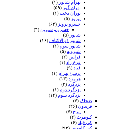
بهرام شاپور
(۱)
بهرام گور
(۵۹)
پوران دخت
(۱)
پیروز
(۵)
خسرو پرویز
(۶۴)
خسرو و شیرین
(۴)
شاپور
(۵)
شاپور ذو الاکتاف
(۱۶)
شاپور سوم‏
(۱)
شیرویه
(۵)
فرایین
(۲)
فرخ زاد
(۱)
قباد
(۹)
نرسئ بهرام‏
(۱)
هرمزد
(۱۳)
یزدگرد
(۳)
یزدگرد دوم
(۱)
یزدگرد سوم
(۱۴)
ضحاک
(۷)
فریدون
(۲۶)
ایرج
(۷)
کیومرث
(۲)
کی قباد
(۶)
کی کاووس
(۹۳)