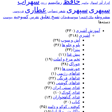
حافظ
سهراب
رماتیسم
ادرار آور
اسهال
زردی
بواسیر
سپهری
سپهری
عطاری
شعر نیمایی
فردوسی
نسخ تعلیق
کمبوجیه
مشروطه
موسیقیدان
نقرس
یبوست
ملک الشعرا
دسته‌ها
آموزش آشپزی
(۴۳۰)
آشپزی
(۴۱۸)
آش و سوپ
(۲۹)
پلو و چلو ها
(۳۶)
پیتزا
(۳۳)
پیش غذا
(۱۱)
تخم مرغ و املت
(۱۹)
خوراک
(۳۸)
خورشت ها
(۳۶)
غذاهای رژیمی
(۱)
غذاهای فرنگی
(۲۲)
غذاهای گوشتی
(۲۷)
غذای سنتی ایران
(۳۶)
غذای کودک
(۱۰)
غذای گیاهخواران
(۱۴)
کباب
(۲۰)
کوفته ، کوکو و دلمه
(۴۵)
ماکارونی و لازانیا
(۱۵)