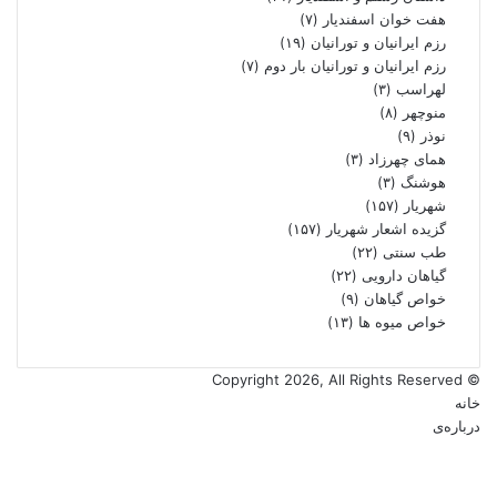
هفت خوان اسفندیار
(۷)
رزم ایرانیان و تورانیان
(۱۹)
رزم ایرانیان و تورانیان بار دوم
(۷)
لهراسب
(۳)
منوچهر
(۸)
نوذر
(۹)
هماى چهرزاد
(۳)
هوشنگ
(۳)
شهریار
(۱۵۷)
گزیده اشعار شهریار
(۱۵۷)
طب سنتی
(۲۲)
گیاهان دارویی
(۲۲)
خواص گیاهان
(۹)
خواص میوه ها
(۱۳)
© Copyright 2026, All Rights Reserved
خانه
درباره‌ی
فیس
X
بوک
یوتیوب