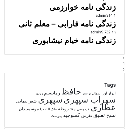
زندگی نامه خوارزمی
admin
314
۱
زندگی نامه فارابی – معلم ثانی
admin
9,732
۱۹
زندگی نامه خیام نیشابوری
«
1
2
Tags
حافظ
رماتیسم
ادرار آور
اسهال
زردی
بواسیر
سهراب سپهری
سپهری
شعر نیمایی
عطاری
مشروطه
موسیقیدان
فردوسی
ملک الشعرا
نسخ تعلیق
کمبوجیه
نقرس
یبوست