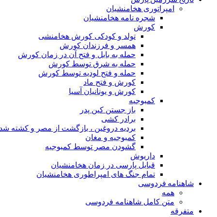
امپراتوری هخامنشیان
شجره نامه هخامنشیان
کورش
تولد و کودکی کورش هخامنشی
همسر و فرزندان کورش
حمله به بابل و فتح آن در زمان کورش
حمله به شرق توسط کورش
حمله و فتح لودیه توسط کورش
کورش و فتح ماد
کورش و یونانیان آسیا
کمبوجیه
باز جستن کین پدر
برادر کشی
بردیه دروغین ، بازگشت از مصر و کشته شد
کمبوجیه و مغان
گشودن مصر توسط کمبوجیه
داریوش
قبایل پارسی در زمان هخامنشیان
تمام جنگ های امپراطوری هخامنشیان
شاهنامه فردوسی
همه
متن کامل شاهنامه فردوسی
متفرقه