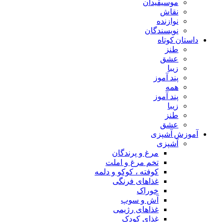
موسیقیدان
نقاش
نوازنده
نویسندگان
داستان کوتاه
طنز
عشق
زیبا
پند آموز
همه
پند آموز
زیبا
طنز
عشق
آموزش آشپزی
آشپزی
مرغ و پرندگان
تخم مرغ و املت
کوفته ، کوکو و دلمه
غذاهای فرنگی
خوراک
آش و سوپ
غذاهای رژیمی
غذای کودک