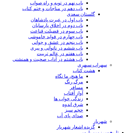
باب نهم در توبه و راه صواب
باب دهم در مناجات و ختم کتاب
گلستان سعدی
باب اول در عبرت پادشاهان
باب دوم در اخلاق پارسایان
باب سوم در فضیلت قناعت
باب چهارم در فواید خاموشى
باب پنجم در عشق و جوانى
باب ششم در ناتوانى و پیرى
باب هفتم در عالم تربیت
باب هشتم در آداب صحبت و همنشنى
سهراب سپهری
هشت کتاب
ما هیچ، ما نگاه
مرگ رنگ
مسافر
آواز آفتاب
زندگی خواب ها
شرق اندوه
حجم سبز
صدای پای آب
شهریار
گزیده اشعار شهریار
تاریخ سرزمین پارس