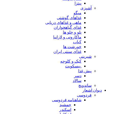
پیتزا
آشپزی
میگو
غذاهای گوشتی
ماهی و غذاهای دریایی
غذای گیاهخواران
پلو و چلو ها
ماکارونی و لازانیا
کباب
خورشت ها
غذای سنتی ایران
شیرینی
کیک و کلوچه
.بیسکویت
پیش غذا
دسر
سالاد
ساندویچ
دیوان اشعار
فردوسی
شاهنامه فردوسی
جمشید
اسکندر