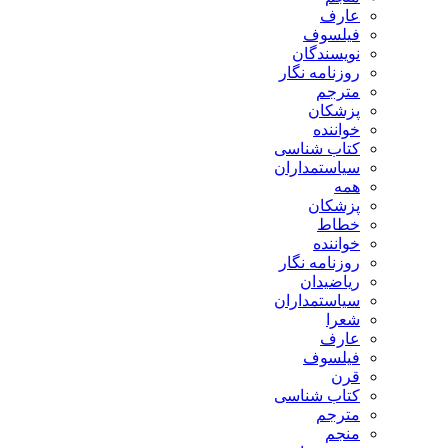
عارف
فیلسوف
نویسندگان
روزنامه نگار
مترجم
پزشکان
خواننده
کتاب شناسی
سیاستمداران
همه
پزشکان
خطاط
خواننده
روزنامه نگار
ریاضیدان
سیاستمداران
شعرا
عارف
فیلسوف
قرن
کتاب شناسی
مترجم
منجم