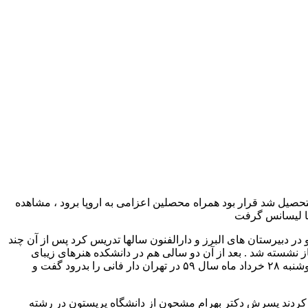
لفنون فارغ التحصیل شد قرار بود همراه محصلین اعزامی به اروپا برود ، مشاهده
 دبیرستان های البرز و دارالفنون سالها تدریس کرد پس از آن چند
در سمت مدیر کلی فرهنگ استان مازندران ، ریاست اداره محاکمات وزارت فرهنگ و مدیریت کل باستانشناسی بود تا در سال ۱۳۴۷ باز نشسته شد . بعد از آن دو سالی هم در دانشکده هنرهای زیبای
دانشگاه تهران به تدریس تاریخ موسیقی پرداخت . وی از سال ۱۳۵۰ بیمار شد و به تدریج نیروی حرکت را از دست داد. سرانجام در شبانگاه دوشنبه ۲۸ خرداد ماه سال ۵۹ در تهران دار فانی را بدرود گفت و
کا تمام کردند پسرش دکتر بهرام مشحون از دانشگاه پریستون در رشته