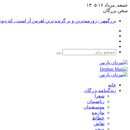
جمعه, مرداد ۱۶ ۱۴۰۵
سخن بزرگان
بزرگمهر : زورمندترین و پر گزنده ترین اهرمن آز است ، که دی
فیس
X
بوک
یوتیوب
اینستاگرام
جستجو
برای
خانه
زندگینامه بزرگان
شعرا
ریاضیدان
موسیقیدان
نوازنده
خطاط
نقاش
منجم