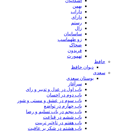
اشکانیان
بهمن
داراب
دارای
رستم
زال
ساسانیان
زو طهماسپ‏
ضحاک
فریدون
تهمورث
حافظ
دیوان حافظ
سعدی
بوستان سعدی
سرآغاز
باب اول در عدل و تدبیر و رای
باب دوم در احسان
باب سوم در عشق و مستی و شور
باب چهارم در تواضع
باب پنجم در باب تسلیم و رضا
باب ششم در قناعت
باب هفتم در تاءثیر تربیت
باب هشتم در شکر بر عافیت