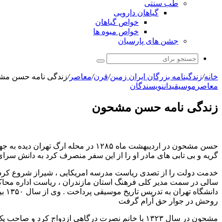
طب سنتی
گیاهان دارویی
خواص گیاهان
خواص میوه ها
جشن های پارسیان
جستجو
برای
خانه
/
زندگینامه بزرگان ایران زمین
/
قرن
/
معاصر
/
زندگی نامه حسن مش
معاصر
موسیقیدان
نویسندگان
زندگی نامه حسن مشحون
حسن مشحون در اردیبهشت ماه ۱۲۸۵ در 
گریه و بی تابی های مادر او را از این سفر منصرف کرد به دانش سرای عالی رفت و در سال ۱۳۱۳ با احراز رتبه اول 
خدمت دولت را از تصدی ریاست مدرسه امریکایی ، شیراز شروع کرد پس 
روحش در جوار حق آرام گرفت
مشحون در سال ۱۳۲۳ با خانم نصرت درگاهی ازدواج ک