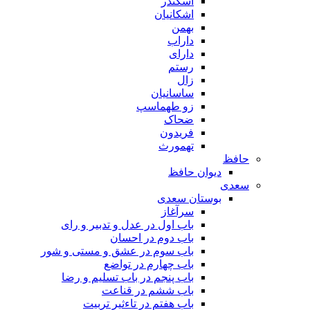
اسکندر
اشکانیان
بهمن
داراب
دارای
رستم
زال
ساسانیان
زو طهماسپ‏
ضحاک
فریدون
تهمورث
حافظ
دیوان حافظ
سعدی
بوستان سعدی
سرآغاز
باب اول در عدل و تدبیر و رای
باب دوم در احسان
باب سوم در عشق و مستی و شور
باب چهارم در تواضع
باب پنجم در باب تسلیم و رضا
باب ششم در قناعت
باب هفتم در تاءثیر تربیت