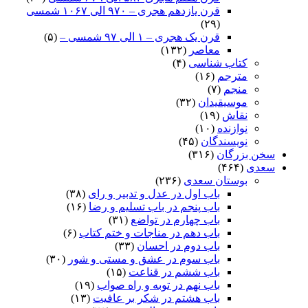
قرن یازدهم هجری – ۹۷۰ الی ۱۰۶۷ شمسی
(۲۹)
قرن یک هجری – ۱ الی ۹۷ شمسی –
(۵)
معاصر
(۱۳۲)
کتاب شناسی
(۴)
مترجم
(۱۶)
منجم
(۷)
موسیقیدان
(۳۲)
نقاش
(۱۹)
نوازنده
(۱۰)
نویسندگان
(۴۵)
سخن بزرگان
(۳۱۶)
سعدی
(۴۶۴)
بوستان سعدی
(۲۳۶)
باب اول در عدل و تدبیر و رای
(۳۸)
باب پنجم در باب تسلیم و رضا
(۱۶)
باب چهارم در تواضع
(۳۱)
باب دهم در مناجات و ختم کتاب
(۶)
باب دوم در احسان
(۳۳)
باب سوم در عشق و مستی و شور
(۳۰)
باب ششم در قناعت
(۱۵)
باب نهم در توبه و راه صواب
(۱۹)
باب هشتم در شکر بر عافیت
(۱۳)