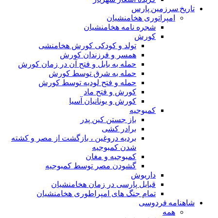
تاریخ سرزمین پارس
امپراتوری هخامنشیان
شجره نامه هخامنشیان
کورش
تولد و کودکی کورش هخامنشی
همسر و فرزندان کورش
حمله به بابل و فتح آن در زمان کورش
حمله به شرق توسط کورش
حمله و فتح لودیه توسط کورش
کورش و فتح ماد
کورش و یونانیان آسیا
کمبوجیه
باز جستن کین پدر
برادر کشی
بردیه دروغین ، بازگشت از مصر و کشته
شدن کمبوجیه
کمبوجیه و مغان
گشودن مصر توسط کمبوجیه
داریوش
قبایل پارسی در زمان هخامنشیان
تمام جنگ های امپراطوری هخامنشیان
شاهنامه فردوسی
همه