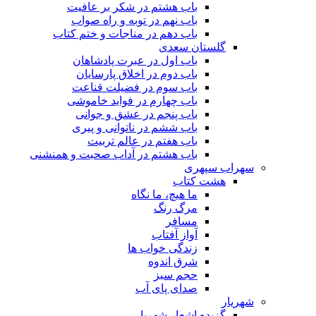
باب هشتم در شکر بر عافیت
باب نهم در توبه و راه صواب
باب دهم در مناجات و ختم کتاب
گلستان سعدی
باب اول در عبرت پادشاهان
باب دوم در اخلاق پارسایان
باب سوم در فضیلت قناعت
باب چهارم در فواید خاموشى
باب پنجم در عشق و جوانى
باب ششم در ناتوانى و پیرى
باب هفتم در عالم تربیت
باب هشتم در آداب صحبت و همنشنى
سهراب سپهری
هشت کتاب
ما هیچ، ما نگاه
مرگ رنگ
مسافر
آواز آفتاب
زندگی خواب ها
شرق اندوه
حجم سبز
صدای پای آب
شهریار
گزیده اشعار شهریار