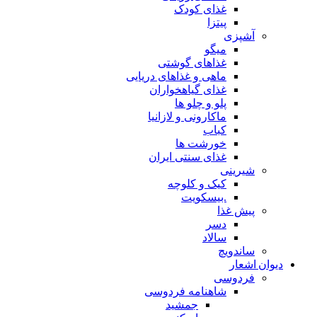
غذای کودک
پیتزا
آشپزی
میگو
غذاهای گوشتی
ماهی و غذاهای دریایی
غذای گیاهخواران
پلو و چلو ها
ماکارونی و لازانیا
کباب
خورشت ها
غذای سنتی ایران
شیرینی
کیک و کلوچه
.بیسکویت
پیش غذا
دسر
سالاد
ساندویچ
دیوان اشعار
فردوسی
شاهنامه فردوسی
جمشید