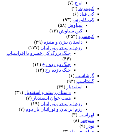
ایرج
(۷)
کیومرث
(۲)
کی قباد
(۶)
کی کاووس
(۹۳)
سیاوش
(۵۸)
کین سیاوش
(۱۳)
کیخسرو
(۲۵۴)
داستان بیژن و منیژه
(۲۹)
رزم ایرانیان و تورانیان
(۱۷۷)
جنگ بزرگ کی خسرو با افراسیاب
(۴۴)
جنگ دوازده رخ
(۱۴)
جنگ یازده رخ
(۱۴)
گرشاسپ
(۱)
گشتاسب
(۹۳)
اسفندیار
(۴۹)
داستان رستم و اسفندیار
(۳۱)
هفت خوان اسفندیار
(۷)
رزم ایرانیان و تورانیان
(۱۹)
رزم ایرانیان و تورانیان بار دوم
(۷)
لهراسب
(۳)
منوچهر
(۸)
نوذر
(۹)
هماى چهرزاد
(۳)