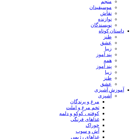
منجم
موسیقیدان
نقاش
نوازنده
نویسندگان
داستان کوتاه
طنز
عشق
زیبا
پند آموز
همه
پند آموز
زیبا
طنز
عشق
آموزش آشپزی
آشپزی
مرغ و پرندگان
تخم مرغ و املت
کوفته ، کوکو و دلمه
غذاهای فرنگی
خوراک
آش و سوپ
غذاهای رژیمی