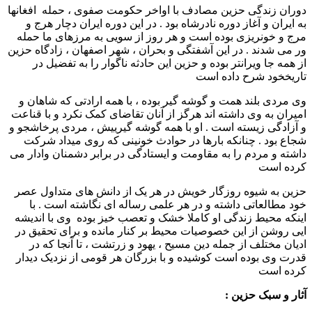
دوران زندگی حزین مصادف با اواخر حکومت صفوی ، حمله افغانها
به ایران و آغاز دوره نادرشاه بود . در این دوره ایران دچار هرج و
مرج و خونریزی بوده است و هر روز از سویی به مرزهای ما حمله
ور می شدند . در این آشفتگی و بحران ، شهر اصفهان ، زادگاه حزین
از همه جا ویرانتر بوده و حزین این حادثه ناگوار را به تفضیل در
تاریخخود شرح داده است
وی مردی بلند همت و گوشه گیر بوده ، با همه ارادتی که شاهان و
امیران به وی داشته اند هرگز از آنان تقاضای کمک نکرد و با قناعت
و آزادگی زیسته است . او با همه گوشه گیرییش ، مردی پرخاشجو و
شجاع بود . چنانکه بارها در حوادث خونینی که روی میداد شرکت
داشته و مردم را به مقاومت و ایستادگی در برابر دشمنان وادار می
کرده است
حزین به شیوه روزگار خویش در هر یک از دانش های متداول عصر
خود مطالعاتی داشته و در هر علمی رساله ای نگاشته است . با
اینکه محیط زندگی او کاملا خشک و تعصب خیز بوده وی با اندیشه
ایی روشن از این خصوصیات محیط بر کنار مانده و برای تحقیق در
ادیان مختلف از جمله دین مسیح ، یهود و زرتشت ، تا آنجا که در
قدرت وی بوده است کوشیده و با بزرگان هر قومی از نزدیک دیدار
کرده است
آثار و سبک حزین :