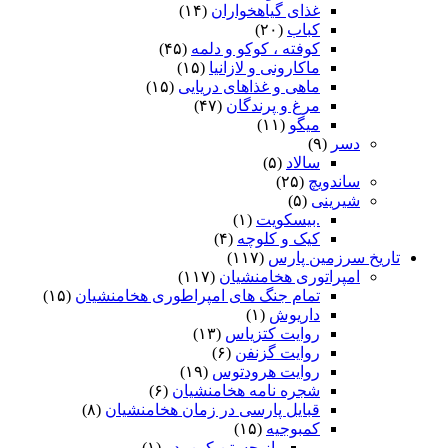
غذای گیاهخواران
(۱۴)
کباب
(۲۰)
کوفته ، کوکو و دلمه
(۴۵)
ماکارونی و لازانیا
(۱۵)
ماهی و غذاهای دریایی
(۱۵)
مرغ و پرندگان
(۴۷)
میگو
(۱۱)
دسر
(۹)
سالاد
(۵)
ساندویچ
(۲۵)
شیرینی
(۵)
.بیسکویت
(۱)
کیک و کلوچه
(۴)
تاریخ سرزمین پارس
(۱۱۷)
امپراتوری هخامنشیان
(۱۱۷)
تمام جنگ های امپراطوری هخامنشیان
(۱۵)
داریوش
(۱)
روایت کتزیاس
(۱۳)
روایت گزنفن
(۶)
روایت هرودتوس
(۱۹)
شجره نامه هخامنشیان
(۶)
قبایل پارسی در زمان هخامنشیان
(۸)
کمبوجیه
(۱۵)
باز جستن کین پدر
(۱)