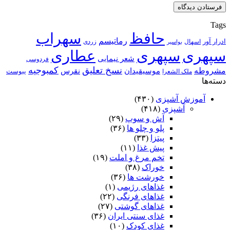
Tags
حافظ
سهراب
رماتیسم
ادرار آور
اسهال
زردی
بواسیر
سپهری
سپهری
عطاری
شعر نیمایی
فردوسی
نسخ تعلیق
کمبوجیه
مشروطه
موسیقیدان
نقرس
یبوست
ملک الشعرا
دسته‌ها
آموزش آشپزی
(۴۳۰)
آشپزی
(۴۱۸)
آش و سوپ
(۲۹)
پلو و چلو ها
(۳۶)
پیتزا
(۳۳)
پیش غذا
(۱۱)
تخم مرغ و املت
(۱۹)
خوراک
(۳۸)
خورشت ها
(۳۶)
غذاهای رژیمی
(۱)
غذاهای فرنگی
(۲۲)
غذاهای گوشتی
(۲۷)
غذای سنتی ایران
(۳۶)
غذای کودک
(۱۰)