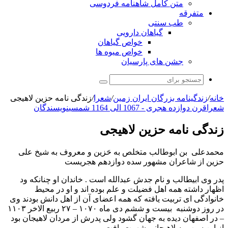
متن کامل شاهنامه فردوسی
متفرقه
طب سنتی
گیاهان دارویی
خواص گیاهان
خواص میوه ها
جشن های پارسیان
جستجو
برای
خانه
/
زندگینامه بزرگان ایران زمین
/
شعرا
/
زندگی نامه حزین لاهیجی
شعرا
قرن دوازده هجری - 1067 الی 1164 شمسی
نویسندگان
زندگی نامه حزین لاهیجی
محمدعلی بن ابوطالب متخلص به حَزین و معروف به شیخ علی
حزین از شاعران مشهور سده دوازدهم هجریست
پدر وی ابیطالب و نام جدش عبدالله است . خاندان او چنانکه ود
اظهار داشته همه اهل فضیلت و علم بوده اند و او در محیط
خانوادگی ای تربیت یافته که همه اعضای آن از اهل دانش بودند وی
در روز دوشنبه بیست و ششم دی ماه ۱۰۷۰ – ۲۷ ربیع الاخر ۱۱۰۳
– در اصفهان دیده به جهان گشود ولی پدرش از مردان لاهیجان بود
از این سبب به لاهیجانی شهرت یافت .