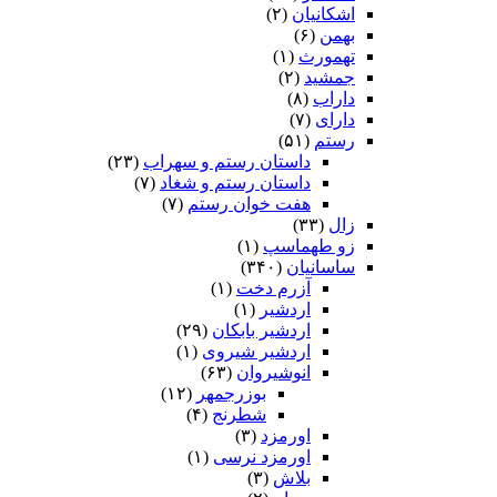
اشکانیان
(۲)
بهمن
(۶)
تهمورث
(۱)
جمشید
(۲)
داراب
(۸)
دارای
(۷)
رستم
(۵۱)
داستان رستم و سهراب
(۲۳)
داستان رستم و شغاد
(۷)
هفت خوان رستم‏
(۷)
زال
(۳۳)
زو طهماسپ‏
(۱)
ساسانیان
(۳۴۰)
آزرم دخت
(۱)
اردشیر
(۱)
اردشیر بابکان
(۲۹)
اردشیر شیروی
(۱)
انوشیروان
(۶۳)
بوزرجمهر
(۱۲)
شطرنج
(۴)
اورمزد
(۳)
اورمزد نرسى‏
(۱)
بلاش
(۳)