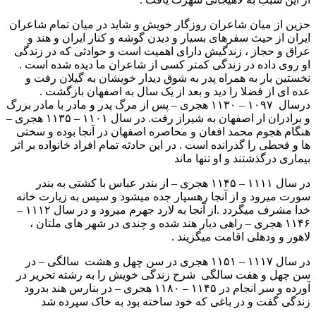
حزین از میان شاعران روزگار خویش و شاید در میان تمام شاعران
ایران از حیث سفرهای بسیار و دیدن گوشه و کنار ایران و هند و
عراق و حجاز ، زندگیش دارای اهمیت است و حوادثی که در زندگی
او روی داده در زندگی کمتر کسی از شاعران ما دیده شده است .
نخستین بار به همراه پدر به شوق دیدار خویشان به گیلان رفت و
عده ای از فضلا را دید و بعد از یک سال به اصفهان بازگشت .
درسال ۱۰۹۷ – ۱۱۳۰ هجری – پس از مرگ پدر و مادر با مادر بزرگ
و برادران ار اصفهان به شیراز رفت. در سال ۱۱۰۱ – ۱۱۳۵ هجری –
هنگام هجوم محمد افغان و محاصره اصفهان در آنجا بوده و سختی
ها و قحطی را گذرانده است . در این حادثه تمام افراد خانواده بر اثر
بیماری درگذشتند و او تنها ماند
در سال ۱۱۱۱ – ۱۱۴۵ هجری – از بندر عباس با کشتی به بندر
سورت میرود و از آنجا رهسپار جده میشود و سپس به زیارت خانه
خدا مشرف میگردد .از آنجا به لارد جهرم میرود و در سال ۱۱۱۲ –
۱۱۴۶ هجری – راهی دیار هند شده و چندی در شهر های ملتان ،
لاهور و ودهلی اقامت میگزیند .
در سال ۱۱۱۷ – ۱۱۵۱ هجری در سن چهل و هشت سالگی – در
سن چهل و هفت سالگی شرح زندگی خویش را به رشته تحریر در
آورده و سر انجام در ۱۱۴۵ – ۱۱۸۰ هجری – در بنارس هند بدرود
زندگی گفت و در باغی که خود ساخته بود به خاک سپرده شد