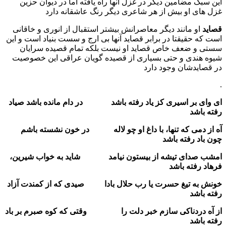
این سبک مضامین دیگر در غزل آنها راه یافته اما در دیوان حزین
غزل های او بیش از هر شاعری دیگر رنگ عاشقانه دارد
قصاید
او مانند دیگر معاصرانش بیشتر استقبال از انوری و خاقانی
است که حقیقتا در برابر قصاید آنها بی ارج و سست بنیاد است و این
سستی و ضعف خاص قصاید او نیست بلکه تمام قصیده سرایان
شیوه هندی و حتی بسیاری از قصیده گویان عراقی این خصوصیت
در قصایدشان وجود دارد
.
ای وای بر اسیری کز یاد رفته باشد در دام مانده باشد صیاد
رفته باشد
آه از دمی که تنها، با داغ او چو لاله در خون نشسته باشم
چون باد رفته باشد
امشب صدای تیشه از بیستون نیامد شاید به خواب شیرین،
فرهاد رفته باشد
خونش به تیغ حسرت یا رب حلال بادا صیدی که از کمندت آزاد
رفته باشد
از آه دردناکی سازم خبر دلت را وقتی که کوه صبرم بر باد
رفته باشد