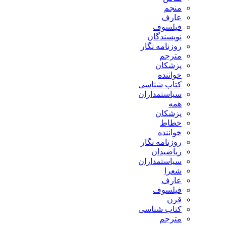
منجم
عارف
فیلسوف
نویسندگان
روزنامه نگار
مترجم
پزشکان
خواننده
کتاب شناسی
سیاستمداران
همه
پزشکان
خطاط
خواننده
روزنامه نگار
ریاضیدان
سیاستمداران
شعرا
عارف
فیلسوف
قرن
کتاب شناسی
مترجم