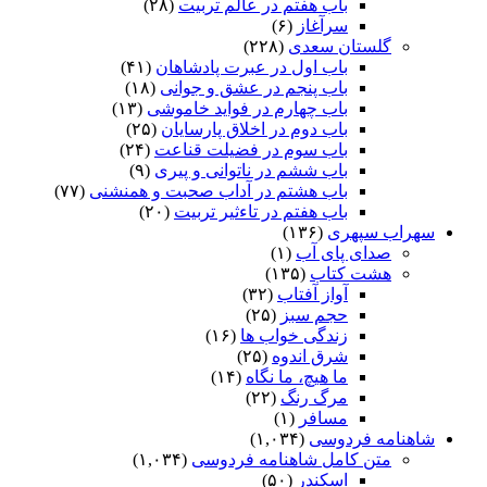
باب هفتم در عالم تربیت
(۲۸)
سرآغاز
(۶)
گلستان سعدی
(۲۲۸)
باب اول در عبرت پادشاهان
(۴۱)
باب پنجم در عشق و جوانى
(۱۸)
باب چهارم در فواید خاموشى
(۱۳)
باب دوم در اخلاق پارسایان
(۲۵)
باب سوم در فضیلت قناعت
(۲۴)
باب ششم در ناتوانى و پیرى
(۹)
باب هشتم در آداب صحبت و همنشنى
(۷۷)
باب هفتم در تاءثیر تربیت
(۲۰)
سهراب سپهری
(۱۳۶)
صدای پای آب
(۱)
هشت کتاب
(۱۳۵)
آواز آفتاب
(۳۲)
حجم سبز
(۲۵)
زندگی خواب ها
(۱۶)
شرق اندوه
(۲۵)
ما هیچ، ما نگاه
(۱۴)
مرگ رنگ
(۲۲)
مسافر
(۱)
شاهنامه فردوسی
(۱,۰۳۴)
متن کامل شاهنامه فردوسی
(۱,۰۳۴)
اسکندر
(۵۰)