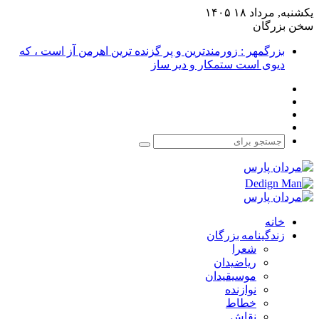
یکشنبه, مرداد ۱۸ ۱۴۰۵
سخن بزرگان
بزرگمهر : زورمندترین و پر گزنده ترین اهرمن آز است ، که
دیوی است ستمکار و دیر ساز
فیس
X
بوک
یوتیوب
اینستاگرام
جستجو
برای
خانه
زندگینامه بزرگان
شعرا
ریاضیدان
موسیقیدان
نوازنده
خطاط
نقاش