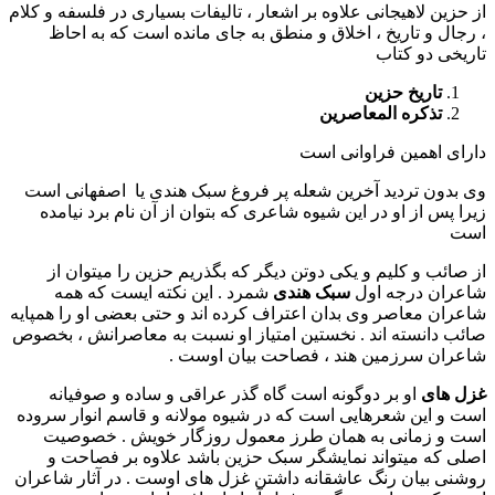
از حزین لاهیجانی علاوه بر اشعار ، تالیفات بسیاری در فلسفه و کلام
، رجال و تاریخ ، اخلاق و منطق به جای مانده است که به احاظ
تاریخی دو کتاب
تاریخ حزین
تذکره المعاصرین
دارای اهمین فراوانی است
وی بدون تردید آخرین شعله پر فروغ سبک هندی یا اصفهانی است
زیرا پس از او در این شیوه شاعری که بتوان از آن نام برد نیامده
است
از صائب و کلیم و یکی دوتن دیگر که بگذریم حزین را میتوان از
شاعران درجه اول
سبک هندی
شمرد . این نکته ایست که همه
شاعران معاصر وی بدان اعتراف کرده اند و حتی بعضی او را همپایه
صائب دانسته اند . نخستین امتیاز او نسبت به معاصرانش ، بخصوص
شاعران سرزمین هند ، فصاحت بیان اوست .
غزل های
او بر دوگونه است گاه گذر عراقی و ساده و صوفیانه
است و این شعرهایی است که در شیوه مولانه و قاسم انوار سروده
است و زمانی به همان طرز معمول روزگار خویش . خصوصیت
اصلی که میتواند نمایشگر سبک حزین باشد علاوه بر فصاحت و
روشنی بیان رنگ عاشقانه داشتن غزل های اوست . در آثار شاعران