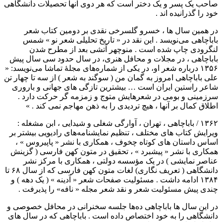
صاحب یک پسر و یک دختر است که هر دوی آنها تحصیلات دانشگاهی
خود را گذرانیده اند .
در همین سال ها ، خسرو گلسرخی نقدی بر دومین کتاب شعر
باباچاهی می‌نویسد . این نقد در « تاریخ تحلیلی شعر نو » شمس
لنگرودی چاپ شده است . منوچهر آتشی بعد از مطرح شدن
باباچاهی ، در مجلات و محافل هنری، در سال حدود سی سال پیش
۱۳۵۶ درباره شعر او، در یکی از شماره‌های مجلهٔ تماشا می‌نویسد: «
علی باباچاهی امروز به گمان من ( سوگند به شعر ) از سه تا چهار تن
شاعر راستین ایران است … بیشترین تازگی های جهانی و باروری
سرزمینی و بومی در شعرهایش متوج و زمزمه گر حرکت دارد .
اطلاق کمال بر آنها ، هیچ تردیدی را به ذهن مهاجم نمی کند . »
۱۳۶۲ / باباچاهی ، تهران ، آوارگی شغلی و شیدایی ، ابن مشغله :
ویرایش کتاب های مختلف ، تنظیم نمایشنامه‌های رادیویی بیشتر بر
اساس داستان های کوتاه چخوف ، همکاری با نشر « پاپیروس » ،
همکاری با نشر « پیشبرد » ، تحقیق در متون کهن فارسی ( گزینش
عناصر نمایشی ) در یک مؤسسه دولتی ، همکاری با مرکز نشر
دانشگاهی ( تعریف نگاری) لغات متون کهن فارسی که از سال ۶۸ تا
۱۳۸۴ ادامه داشت . مسئولیت صفحات شعر « آدینه » ( یک دهه ) و
چندی پیش مسئولیت شعر و نقد شعر مجله « نافه» را پذیرفت .
در این سال ها باباچاهی ده‌ها جلسه سخنرانی در محافل خصوصی و
دانشگاهی را به خود اختصاص داده است . باباچاهی که در سال های