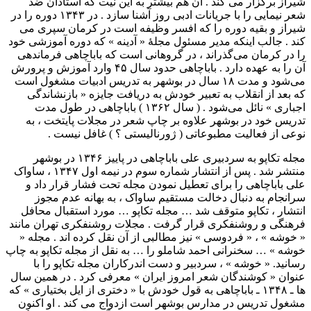
شیراز برگزار می کند . آن هم بیشتر به این نیت که استادان ضد
شعر نیمایی را با جریانات ادبی روز آشنا سازد . در ۱۳۴۳ دوره را در
شیراز و بقیه دوره را که افسر وظیفه است در کرمان سپری می
کند . جالب اینکه مدیر مسئول مجلهٔ « آدینه » که دوره آموزشی خود
را در کرمان می‌گذراند ، در گروهانی است که باباچاهی فرماندهی
آن را به عهده دارد . باباچاهی حدود سال ۴۵ وارد آموزش و پرورش
می‌شود و مدت ۱۸ سال در بوشهر به تدریس ادبیات مشغول است
که بعد از انقلاب به تعبیر خودش به دریافت جایزه « بازنشاندگی
اجباری » نائل می‌شود . ( سال ۱۳۶۲ ) باباچاهی در طول مدت
تدریس خود در بوشهر علاوه بر چاپ شعر در مجلات پایتخت ، به
نوعی از فعالیت مطبوعاتی ( ژورنالیستی ؟ ) غافل نیست .
مجله تکاپو به سردبیری علی باباچاهی در پاییز ۱۳۴۶ در بوشهر
منتشر شد . پس از انتشار شماره سوم در نیمه اول ۱۳۴۷ ، ساواک
علی باباچاهی را برای تعطیل نمودن مجله تحت فشار قرار داد و
سرانجام به دنبال دخالت مستقیم ساواک ، به بهانه عدم مجوز
انتشار ، تکاپو متوقف شد … مجله تکاپو … مورد استقبال محافل
فرهنگی و روشنفکری قرار گرفت . مجلات روشنفکری تهران مانند
« خوشه » ، « فردوسی » نیز مطالبی از آن نقل کرده اند . مجله «
خوشه » … سخنرانی احمد شاملو را … به نقل از مجله تکاپو به چاپ
رسانید. « خوشه » ، سردبیر و دست اندرکاران مجله تکاپو را با
عنوان « کوشندگان شعر امروز ایران » معرفی کرد . در همین سال
ها ـ ۱۳۴۸ ـ باباچاهی به قول خودش با « دختری از ایل بختیاری » که
مشغول تدریس در مدارس بوشهر است ازدواج می کند . او اکنون