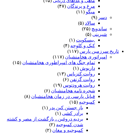
ماهی و غذاهای دریایی
(۱۵)
مرغ و پرندگان
(۴۷)
میگو
(۱۱)
دسر
(۹)
سالاد
(۵)
ساندویچ
(۲۵)
شیرینی
(۵)
.بیسکویت
(۱)
کیک و کلوچه
(۴)
تاریخ سرزمین پارس
(۱۱۷)
امپراتوری هخامنشیان
(۱۱۷)
تمام جنگ های امپراطوری هخامنشیان
(۱۵)
داریوش
(۱)
روایت کتزیاس
(۱۳)
روایت گزنفن
(۶)
روایت هرودتوس
(۱۹)
شجره نامه هخامنشیان
(۶)
قبایل پارسی در زمان هخامنشیان
(۸)
کمبوجیه
(۱۵)
باز جستن کین پدر
(۱)
برادر کشی
(۱)
بردیه دروغین ، بازگشت از مصر و کشته
شدن کمبوجیه
(۲)
کمبوجیه و مغان
(۲)