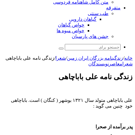
متن کامل شاهنامه فردوسی
متفرقه
طب سنتی
گیاهان دارویی
خواص گیاهان
خواص میوه ها
جشن های پارسیان
جستجو
برای
خانه
/
زندگینامه بزرگان ایران زمین
/
شعرا
/
زندگی نامه علی باباچاهی
شعرا
معاصر
نویسندگان
زندگی نامه علی باباچاهی
علی باباچاهی متولد سال ۱۳۲۱ بوشهر ( کنگان ) است. باباچاهی
خود چنین می گوید :
پدر برآمده از صحرا