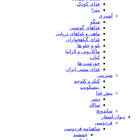
غذای کودک
پیتزا
آشپزی
میگو
غذاهای گوشتی
ماهی و غذاهای دریایی
غذای گیاهخواران
پلو و چلو ها
ماکارونی و لازانیا
کباب
خورشت ها
غذای سنتی ایران
شیرینی
کیک و کلوچه
.بیسکویت
پیش غذا
دسر
سالاد
ساندویچ
دیوان اشعار
فردوسی
شاهنامه فردوسی
جمشید