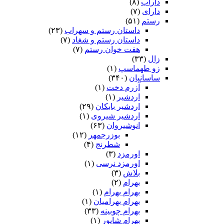
داراب
(۸)
دارای
(۷)
رستم
(۵۱)
داستان رستم و سهراب
(۲۳)
داستان رستم و شغاد
(۷)
هفت خوان رستم‏
(۷)
زال
(۳۳)
زو طهماسپ‏
(۱)
ساسانیان
(۳۴۰)
آزرم دخت
(۱)
اردشیر
(۱)
اردشیر بابکان
(۲۹)
اردشیر شیروی
(۱)
انوشیروان
(۶۳)
بوزرجمهر
(۱۲)
شطرنج
(۴)
اورمزد
(۳)
اورمزد نرسى‏
(۱)
بلاش
(۳)
بهرام
(۲)
بهرام بهرام
(۱)
بهرام بهرامیان‏
(۱)
بهرام چوبینه
(۳۳)
بهرام شاپور
(۱)