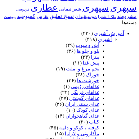
سپهری
سپهری
عطاری
شعر نیمایی
فردوسی
نسخ تعلیق
کمبوجیه
مشروطه
موسیقیدان
نقرس
یبوست
ملک الشعرا
دسته‌ها
آموزش آشپزی
(۴۳۰)
آشپزی
(۴۱۸)
آش و سوپ
(۲۹)
پلو و چلو ها
(۳۶)
پیتزا
(۳۳)
پیش غذا
(۱۱)
تخم مرغ و املت
(۱۹)
خوراک
(۳۸)
خورشت ها
(۳۶)
غذاهای رژیمی
(۱)
غذاهای فرنگی
(۲۲)
غذاهای گوشتی
(۲۷)
غذای سنتی ایران
(۳۶)
غذای کودک
(۱۰)
غذای گیاهخواران
(۱۴)
کباب
(۲۰)
کوفته ، کوکو و دلمه
(۴۵)
ماکارونی و لازانیا
(۱۵)