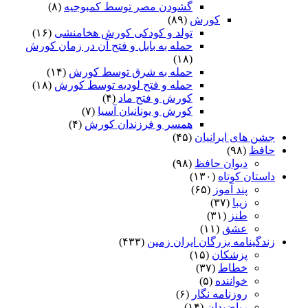
گشودن مصر توسط کمبوجیه
(۸)
کورش
(۸۹)
تولد و کودکی کورش هخامنشی
(۱۶)
حمله به بابل و فتح آن در زمان کورش
(۱۸)
حمله به شرق توسط کورش
(۱۴)
حمله و فتح لودیه توسط کورش
(۱۸)
کورش و فتح ماد
(۴)
کورش و یونانیان آسیا
(۷)
همسر و فرزندان کورش
(۴)
جشن های ایرانیان
(۴۵)
حافظ
(۹۸)
دیوان حافظ
(۹۸)
داستان کوتاه
(۱۳۰)
پند آموز
(۶۵)
زیبا
(۳۷)
طنز
(۳۱)
عشق
(۱۱)
زندگینامه بزرگان ایران زمین
(۴۳۳)
پزشکان
(۱۵)
خطاط
(۳۷)
خواننده
(۵)
روزنامه نگار
(۶)
ریاضیدان
(۱۴)