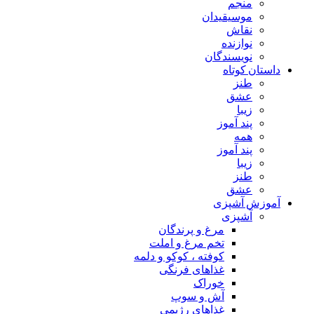
منجم
موسیقیدان
نقاش
نوازنده
نویسندگان
داستان کوتاه
طنز
عشق
زیبا
پند آموز
همه
پند آموز
زیبا
طنز
عشق
آموزش آشپزی
آشپزی
مرغ و پرندگان
تخم مرغ و املت
کوفته ، کوکو و دلمه
غذاهای فرنگی
خوراک
آش و سوپ
غذاهای رژیمی