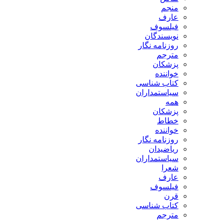
منجم
عارف
فیلسوف
نویسندگان
روزنامه نگار
مترجم
پزشکان
خواننده
کتاب شناسی
سیاستمداران
همه
پزشکان
خطاط
خواننده
روزنامه نگار
ریاضیدان
سیاستمداران
شعرا
عارف
فیلسوف
قرن
کتاب شناسی
مترجم