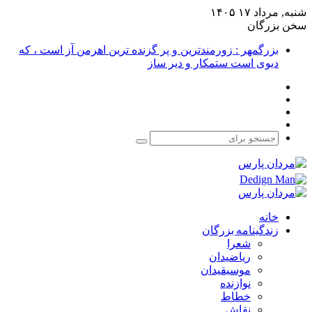
شنبه, مرداد ۱۷ ۱۴۰۵
سخن بزرگان
بزرگمهر : زورمندترین و پر گزنده ترین اهرمن آز است ، که
دیوی است ستمکار و دیر ساز
فیس
X
بوک
یوتیوب
اینستاگرام
جستجو
برای
خانه
زندگینامه بزرگان
شعرا
ریاضیدان
موسیقیدان
نوازنده
خطاط
نقاش