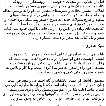
قبل از انقلاب ، در مجلات « خوشه» ، « روشنفکر » ، « رودکی » ، «
کتاب هفته » و جنگ های معتبر ادبی حضوری مستمر داشته ، بعد از
انقلاب ، بیشتر مجلات و نشریه‌های معتبر ادبی او را به نوشتن مقاله
و انجام مصاحبه دعوت کرده اند . باباچاهی در کنار مصاحبه‌های
متعدد و طرح مقولات جدید، به طرح « شعر پسانیمایی پرداخت » و
بعداً به طور عمیق تری « شعر در وضعیت دیگر » را مطرح ساخت
که بحث های زیادی را دامن زد . از باباچاهی تاکنون حدود سی کتاب
شعر و نقد و تحقیق ، به چاپ رسیده است و همچنین یک مجموعه
شعر و یک کتاب نقد شعر در دست انتشار دارد .
سبک شعری :
بابا چاهی از شاعران بی ادعایی است که شعرش بازتاب روحیه
انسانی اوست . ذهن او همواره در پی ذخیره لغاتی بوده است که
زلال اند و پر از بار عاطفی ، بابا چاهی ب تدریج زبان مشخص و
مستقل خود را در شعر معاصر پیدا کرده است. و با کار و تلاش به
شعر خویش وسعتی کمی و کیفی داده است .
مضمون اشعار او عمدتا عاشقانه و گاه اجتماعی و معترض است .
زبان شعر او ساده و صمیمانه است که با پیرایه ها و آرایه هایی می
آمیزد مانند اغلب شاعران هم سرزمینش رنگ و بوی سرزمینهای
جنوبی بر شعر او سایه افکنده و گویشهای محلی در زبان محاوره ای
و ترکیب آنها با زبان فارسی نوعی زبان خاص به وجود میاورد .