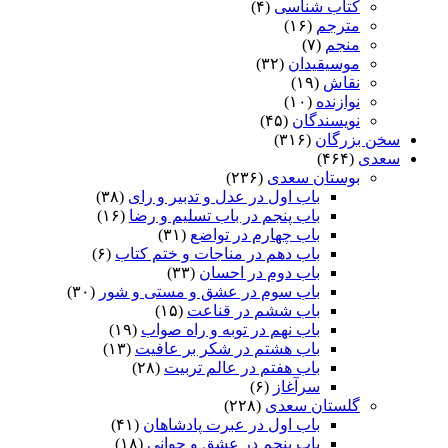
کتاب شناسی
(۴)
مترجم
(۱۶)
منجم
(۷)
موسیقیدان
(۳۲)
نقاش
(۱۹)
نوازنده
(۱۰)
نویسندگان
(۴۵)
سخن بزرگان
(۳۱۶)
سعدی
(۴۶۴)
بوستان سعدی
(۲۳۶)
باب اول در عدل و تدبیر و رای
(۳۸)
باب پنجم در باب تسلیم و رضا
(۱۶)
باب چهارم در تواضع
(۳۱)
باب دهم در مناجات و ختم کتاب
(۶)
باب دوم در احسان
(۳۳)
باب سوم در عشق و مستی و شور
(۳۰)
باب ششم در قناعت
(۱۵)
باب نهم در توبه و راه صواب
(۱۹)
باب هشتم در شکر بر عافیت
(۱۳)
باب هفتم در عالم تربیت
(۲۸)
سرآغاز
(۶)
گلستان سعدی
(۲۲۸)
باب اول در عبرت پادشاهان
(۴۱)
باب پنجم در عشق و جوانى
(۱۸)