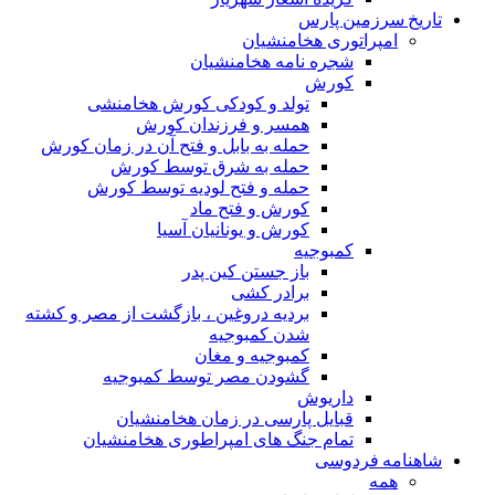
تاریخ سرزمین پارس
امپراتوری هخامنشیان
شجره نامه هخامنشیان
کورش
تولد و کودکی کورش هخامنشی
همسر و فرزندان کورش
حمله به بابل و فتح آن در زمان کورش
حمله به شرق توسط کورش
حمله و فتح لودیه توسط کورش
کورش و فتح ماد
کورش و یونانیان آسیا
کمبوجیه
باز جستن کین پدر
برادر کشی
بردیه دروغین ، بازگشت از مصر و کشته
شدن کمبوجیه
کمبوجیه و مغان
گشودن مصر توسط کمبوجیه
داریوش
قبایل پارسی در زمان هخامنشیان
تمام جنگ های امپراطوری هخامنشیان
شاهنامه فردوسی
همه