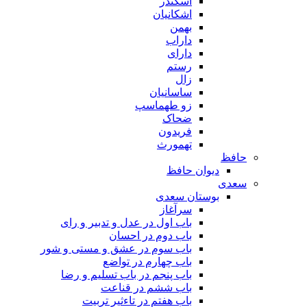
اسکندر
اشکانیان
بهمن
داراب
دارای
رستم
زال
ساسانیان
زو طهماسپ‏
ضحاک
فریدون
تهمورث
حافظ
دیوان حافظ
سعدی
بوستان سعدی
سرآغاز
باب اول در عدل و تدبیر و رای
باب دوم در احسان
باب سوم در عشق و مستی و شور
باب چهارم در تواضع
باب پنجم در باب تسلیم و رضا
باب ششم در قناعت
باب هفتم در تاءثیر تربیت