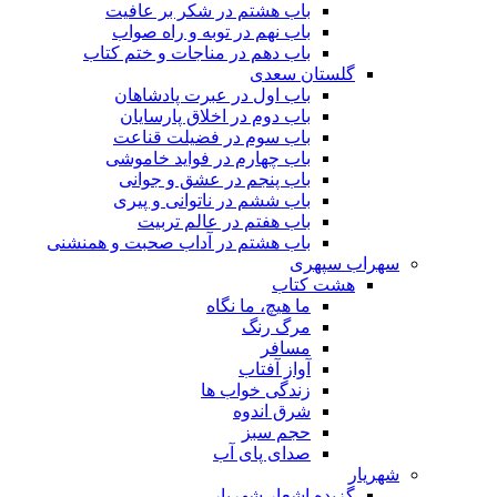
باب هشتم در شکر بر عافیت
باب نهم در توبه و راه صواب
باب دهم در مناجات و ختم کتاب
گلستان سعدی
باب اول در عبرت پادشاهان
باب دوم در اخلاق پارسایان
باب سوم در فضیلت قناعت
باب چهارم در فواید خاموشى
باب پنجم در عشق و جوانى
باب ششم در ناتوانى و پیرى
باب هفتم در عالم تربیت
باب هشتم در آداب صحبت و همنشنى
سهراب سپهری
هشت کتاب
ما هیچ، ما نگاه
مرگ رنگ
مسافر
آواز آفتاب
زندگی خواب ها
شرق اندوه
حجم سبز
صدای پای آب
شهریار
گزیده اشعار شهریار