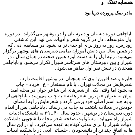
همسایه تفنگ و
مادر نمک پرورده دریا بود
باباچاهی دوره دبستان و دبیرستان را در بوشهر می‌گذراند . در دوره
اول متوسطه ، دل در گروه شعر و ادبیات می نهد. این عاشقی
زودرس، روز به روز برای او جدی تر می‌شود. در مسابقه ادبی که
در همین سال بین دانش آموزان تمامی دبیرستان های بوشهر برگزار
می‌شود، رتبه اول را به دست آورد همین صحنه در همان سال ، در
شیراز و بین دبیرستان های سرتاسر شیراز تکرار می‌شود و باباچاهی
همچنان در نقش نفر اول ظاهر می‌شود .
جایزه و صد آفرین ! وی که همچنان در بوشهر اقامت دارد ،
شعرهایش در مجلات تهران ، با نام مستعار « ع . فریاد » چاپ
می‌شود اما وقتی یکی از شعرهای این شاعر جوان در مجله امید
ایران به عنوان « بهترین شعر هفته » به چاپ می‌رسد ، باباچاهی از
نو به جلد اسم اصلی خود برمی گردد و شعرهایش را به امضای
خودش در مجلات پایتخت به چاپ می رساند . باباچاهی پس از اتمام
دوره دبیرستان در بوشهر ، حدود سال ۴۰ ـ ۳۹ به دانشکده ادبیات
شیراز راه می‌یابد . مسئولیت صفحه شعر مجله دانشجویی دانشکده
ادبیات شیراز را برای مدتی کوتاه به عهده می‌گیرد . او در این سال
ها به اتفاق چند تن از دانشجویان ، جلساتی ادبی در دانشکده ادبیات