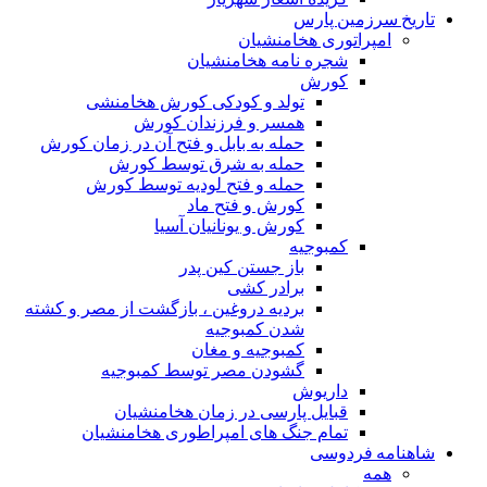
تاریخ سرزمین پارس
امپراتوری هخامنشیان
شجره نامه هخامنشیان
کورش
تولد و کودکی کورش هخامنشی
همسر و فرزندان کورش
حمله به بابل و فتح آن در زمان کورش
حمله به شرق توسط کورش
حمله و فتح لودیه توسط کورش
کورش و فتح ماد
کورش و یونانیان آسیا
کمبوجیه
باز جستن کین پدر
برادر کشی
بردیه دروغین ، بازگشت از مصر و کشته
شدن کمبوجیه
کمبوجیه و مغان
گشودن مصر توسط کمبوجیه
داریوش
قبایل پارسی در زمان هخامنشیان
تمام جنگ های امپراطوری هخامنشیان
شاهنامه فردوسی
همه