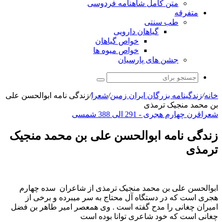
متن کامل شاهنامه فردوسی
متفرقه
طب سنتی
گیاهان دارویی
خواص گیاهان
خواص میوه ها
جشن های پارسیان
جستجو
برای
خانه
/
زندگینامه بزرگان ایران زمین
/
شعرا
/
زندگی نامه ابوالحسن علی
بن محمد منجیک ترمذی
شعرا
قرن چهارم هجری - 291 الی 388 شمسی
زندگی نامه ابوالحسن علی بن محمد منجیک
ترمذی
ابوالحسن علی بن محمد منجیک ترمذی از شاعران سده چهارم
هجری است که در دستگاه آل محتاج به سر میبرده و برخی از
امیران چغانی را مدح گفته است . وی همعصر امیر طاهر بن فضل
چغانی است که خود شاعری توانا بوده است