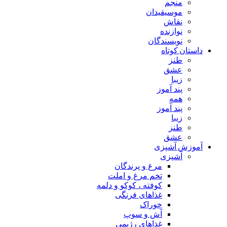
منجم
موسیقیدان
نقاش
نوازنده
نویسندگان
داستان کوتاه
طنز
عشق
زیبا
پند آموز
همه
پند آموز
زیبا
طنز
عشق
آموزش آشپزی
آشپزی
مرغ و پرندگان
تخم مرغ و املت
کوفته ، کوکو و دلمه
غذاهای فرنگی
خوراک
آش و سوپ
غذاهای رژیمی