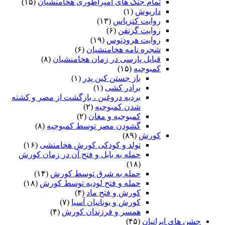
تمام جنگ های امپراطوری هخامنشیان
(۱۵)
داریوش
(۱)
روایت کتزیاس
(۱۳)
روایت گزنفن
(۶)
روایت هرودتوس
(۱۹)
شجره نامه هخامنشیان
(۶)
قبایل پارسی در زمان هخامنشیان
(۸)
کمبوجیه
(۱۵)
باز جستن کین پدر
(۱)
برادر کشی
(۱)
بردیه دروغین ، بازگشت از مصر و کشته
شدن کمبوجیه
(۲)
کمبوجیه و مغان
(۲)
گشودن مصر توسط کمبوجیه
(۸)
کورش
(۸۹)
تولد و کودکی کورش هخامنشی
(۱۶)
حمله به بابل و فتح آن در زمان کورش
(۱۸)
حمله به شرق توسط کورش
(۱۴)
حمله و فتح لودیه توسط کورش
(۱۸)
کورش و فتح ماد
(۴)
کورش و یونانیان آسیا
(۷)
همسر و فرزندان کورش
(۴)
جشن های ایرانیان
(۴۵)