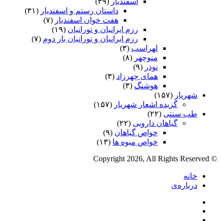
اسفندیار
(۴۹)
داستان رستم و اسفندیار
(۳۱)
هفت خوان اسفندیار
(۷)
رزم ایرانیان و تورانیان
(۱۹)
رزم ایرانیان و تورانیان بار دوم
(۷)
لهراسب
(۳)
منوچهر
(۸)
نوذر
(۹)
هماى چهرزاد
(۳)
هوشنگ
(۳)
شهریار
(۱۵۷)
گزیده اشعار شهریار
(۱۵۷)
طب سنتی
(۲۲)
گیاهان دارویی
(۲۲)
خواص گیاهان
(۹)
خواص میوه ها
(۱۳)
© Copyright 2026, All Rights Reserved
خانه
درباره‌ی
فیس
X
بوک
یوتیوب