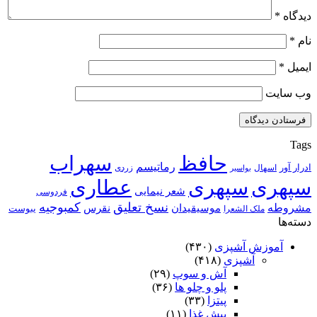
دیدگاه
*
نام
*
ایمیل
*
وب‌ سایت
Tags
حافظ
سهراب
رماتیسم
ادرار آور
اسهال
زردی
بواسیر
سپهری
سپهری
عطاری
شعر نیمایی
فردوسی
نسخ تعلیق
کمبوجیه
مشروطه
موسیقیدان
نقرس
یبوست
ملک الشعرا
دسته‌ها
آموزش آشپزی
(۴۳۰)
آشپزی
(۴۱۸)
آش و سوپ
(۲۹)
پلو و چلو ها
(۳۶)
پیتزا
(۳۳)
پیش غذا
(۱۱)