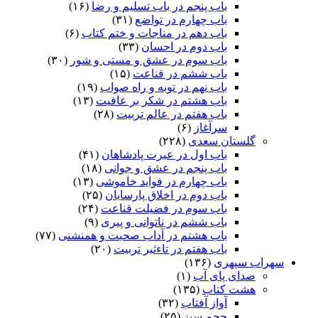
باب پنجم در باب تسلیم و رضا
(۱۶)
باب چهارم در تواضع
(۳۱)
باب دهم در مناجات و ختم کتاب
(۶)
باب دوم در احسان
(۳۳)
باب سوم در عشق و مستی و شور
(۳۰)
باب ششم در قناعت
(۱۵)
باب نهم در توبه و راه صواب
(۱۹)
باب هشتم در شکر بر عافیت
(۱۳)
باب هفتم در عالم تربیت
(۲۸)
سرآغاز
(۶)
گلستان سعدی
(۲۲۸)
باب اول در عبرت پادشاهان
(۴۱)
باب پنجم در عشق و جوانى
(۱۸)
باب چهارم در فواید خاموشى
(۱۳)
باب دوم در اخلاق پارسایان
(۲۵)
باب سوم در فضیلت قناعت
(۲۴)
باب ششم در ناتوانى و پیرى
(۹)
باب هشتم در آداب صحبت و همنشنى
(۷۷)
باب هفتم در تاءثیر تربیت
(۲۰)
سهراب سپهری
(۱۳۶)
صدای پای آب
(۱)
هشت کتاب
(۱۳۵)
آواز آفتاب
(۳۲)
حجم سبز
(۲۵)