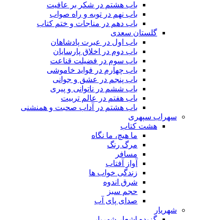
باب هشتم در شکر بر عافیت
باب نهم در توبه و راه صواب
باب دهم در مناجات و ختم کتاب
گلستان سعدی
باب اول در عبرت پادشاهان
باب دوم در اخلاق پارسایان
باب سوم در فضیلت قناعت
باب چهارم در فواید خاموشى
باب پنجم در عشق و جوانى
باب ششم در ناتوانى و پیرى
باب هفتم در عالم تربیت
باب هشتم در آداب صحبت و همنشنى
سهراب سپهری
هشت کتاب
ما هیچ، ما نگاه
مرگ رنگ
مسافر
آواز آفتاب
زندگی خواب ها
شرق اندوه
حجم سبز
صدای پای آب
شهریار
گزیده اشعار شهریار