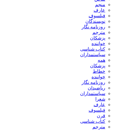
منجم
عارف
فیلسوف
نویسندگان
روزنامه نگار
مترجم
پزشکان
خواننده
کتاب شناسی
سیاستمداران
همه
پزشکان
خطاط
خواننده
روزنامه نگار
ریاضیدان
سیاستمداران
شعرا
عارف
فیلسوف
قرن
کتاب شناسی
مترجم