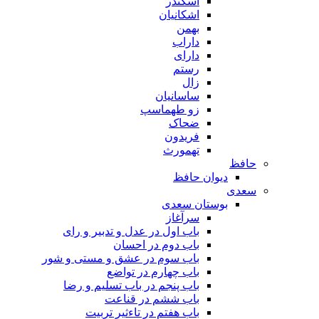
اسکندر
اشکانیان
بهمن
داراب
دارای
رستم
زال
ساسانیان
زو طهماسپ‏
ضحاک
فریدون
تهمورث
حافظ
دیوان حافظ
سعدی
بوستان سعدی
سرآغاز
باب اول در عدل و تدبیر و رای
باب دوم در احسان
باب سوم در عشق و مستی و شور
باب چهارم در تواضع
باب پنجم در باب تسلیم و رضا
باب ششم در قناعت
باب هفتم در تاءثیر تربیت