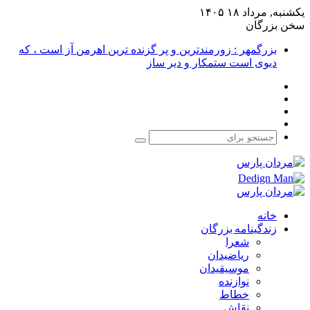
یکشنبه, مرداد ۱۸ ۱۴۰۵
سخن بزرگان
بزرگمهر : زورمندترین و پر گزنده ترین اهرمن آز است ، که
دیوی است ستمکار و دیر ساز
فیس
X
بوک
یوتیوب
اینستاگرام
جستجو
برای
خانه
زندگینامه بزرگان
شعرا
ریاضیدان
موسیقیدان
نوازنده
خطاط
نقاش