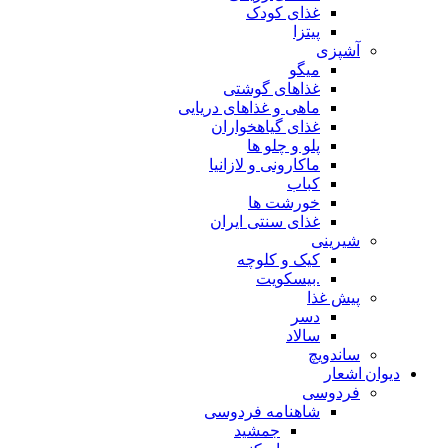
غذای کودک
پیتزا
آشپزی
میگو
غذاهای گوشتی
ماهی و غذاهای دریایی
غذای گیاهخواران
پلو و چلو ها
ماکارونی و لازانیا
کباب
خورشت ها
غذای سنتی ایران
شیرینی
کیک و کلوچه
.بیسکویت
پیش غذا
دسر
سالاد
ساندویچ
دیوان اشعار
فردوسی
شاهنامه فردوسی
جمشید