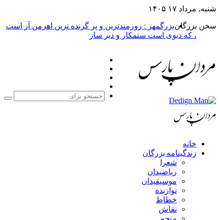
شنبه, مرداد ۱۷ ۱۴۰۵
سخن بزرگان
بزرگمهر : زورمندترین و پر گزنده ترین اهرمن آز است
، که دیوی است ستمکار و دیر ساز
فیس
X
بوک
یوتیوب
اینستاگرام
جست
برا
خانه
زندگینامه بزرگان
شعرا
ریاضیدان
موسیقیدان
نوازنده
خطاط
نقاش
منجم