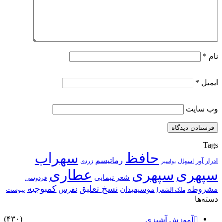
نام
*
ایمیل
*
وب‌ سایت
Tags
حافظ
سهراب
رماتیسم
ادرار آور
اسهال
زردی
بواسیر
سپهری
سپهری
عطاری
شعر نیمایی
فردوسی
نسخ تعلیق
کمبوجیه
مشروطه
موسیقیدان
نقرس
یبوست
ملک الشعرا
دسته‌ها
(۴۳۰)
آموزش آشپزی