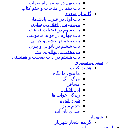
باب نهم در توبه و راه صواب
باب دهم در مناجات و ختم کتاب
گلستان سعدی
باب اول در عبرت پادشاهان
باب دوم در اخلاق پارسایان
باب سوم در فضیلت قناعت
باب چهارم در فواید خاموشى
باب پنجم در عشق و جوانى
باب ششم در ناتوانى و پیرى
باب هفتم در عالم تربیت
باب هشتم در آداب صحبت و همنشنى
سهراب سپهری
هشت کتاب
ما هیچ، ما نگاه
مرگ رنگ
مسافر
آواز آفتاب
زندگی خواب ها
شرق اندوه
حجم سبز
صدای پای آب
شهریار
گزیده اشعار شهریار
تاریخ سرزمین پارس