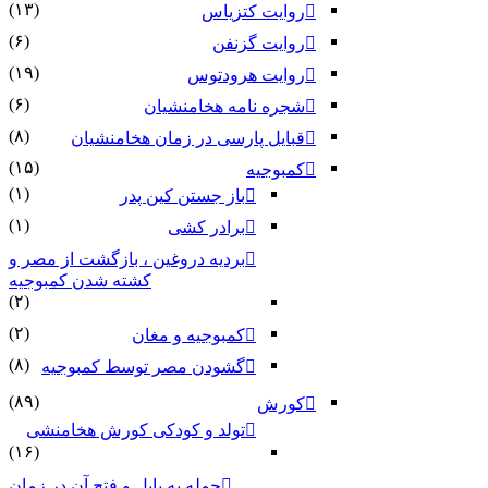
(۱۳)
روایت کتزیاس
(۶)
روایت گزنفن
(۱۹)
روایت هرودتوس
(۶)
شجره نامه هخامنشیان
(۸)
قبایل پارسی در زمان هخامنشیان
(۱۵)
کمبوجیه
(۱)
باز جستن کین پدر
(۱)
برادر کشی
بردیه دروغین ، بازگشت از مصر و
کشته شدن کمبوجیه
(۲)
(۲)
کمبوجیه و مغان
(۸)
گشودن مصر توسط کمبوجیه
(۸۹)
کورش
تولد و کودکی کورش هخامنشی
(۱۶)
حمله به بابل و فتح آن در زمان