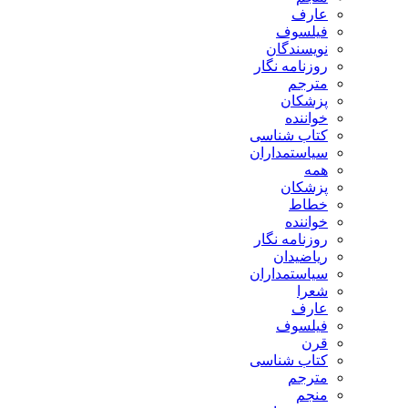
عارف
فیلسوف
نویسندگان
روزنامه نگار
مترجم
پزشکان
خواننده
کتاب شناسی
سیاستمداران
همه
پزشکان
خطاط
خواننده
روزنامه نگار
ریاضیدان
سیاستمداران
شعرا
عارف
فیلسوف
قرن
کتاب شناسی
مترجم
منجم