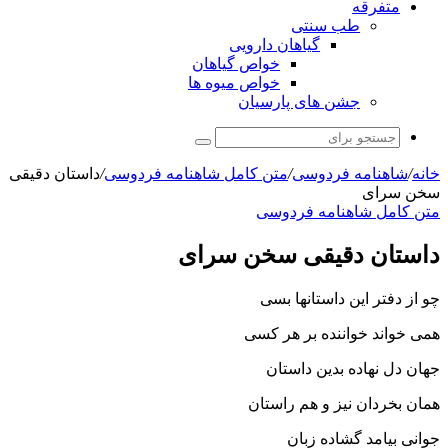
متفرقه
طب سنتی
گیاهان دارویی
خواص گیاهان
خواص میوه ها
جشن های پارسیان
جستجو
برای
خانه
/
شاهنامه فردوسی
/
متن کامل شاهنامه فردوسی
/
داستان دقیقى
سخن سراى‏
متن کامل شاهنامه فردوسی
داستان دقیقى سخن سراى‏
چو از دفتر این داستانها بسى
همى خواند خواننده بر هر کسى‏
جهان دل نهاده بدین داستان
همان بخردان نیز و هم راستان‏
جوانى بیامد گشاده زبان