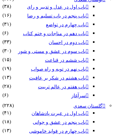
(۳۸)
باب اول در عدل و تدبیر و رای
(۱۶)
باب پنجم در باب تسلیم و رضا
(۳۱)
باب چهارم در تواضع
(۶)
باب دهم در مناجات و ختم کتاب
(۳۳)
باب دوم در احسان
(۳۰)
باب سوم در عشق و مستی و شور
(۱۵)
باب ششم در قناعت
(۱۹)
باب نهم در توبه و راه صواب
(۱۳)
باب هشتم در شکر بر عافیت
(۲۸)
باب هفتم در عالم تربیت
(۶)
سرآغاز
(۲۲۸)
گلستان سعدی
(۴۱)
باب اول در عبرت پادشاهان
(۱۸)
باب پنجم در عشق و جوانى
(۱۳)
باب چهارم در فواید خاموشى