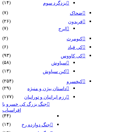
(۱۴)
یزدگرد سوم
(۷)
ضحاک
(۲۶)
فریدون
(۷)
ایرج
(۲)
کیومرث
(۶)
کی قباد
(۹۳)
کی کاووس
(۵۸)
سیاوش
(۱۳)
کین سیاوش
(۲۵۴)
کیخسرو
(۲۹)
داستان بیژن و منیژه
(۱۷۷)
رزم ایرانیان و تورانیان
جنگ بزرگ کی خسرو با
افراسیاب
(۴۴)
(۱۴)
جنگ دوازده رخ