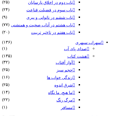
(۲۵)
باب دوم در اخلاق پارسایان
(۲۴)
باب سوم در فضیلت قناعت
(۹)
باب ششم در ناتوانى و پیرى
(۷۷)
باب هشتم در آداب صحبت و همنشنى
(۲۰)
باب هفتم در تاءثیر تربیت
(۱۳۶)
سهراب سپهری
(۱)
صدای پای آب
(۱۳۵)
هشت کتاب
(۳۲)
آواز آفتاب
(۲۵)
حجم سبز
(۱۶)
زندگی خواب ها
(۲۵)
شرق اندوه
(۱۴)
ما هیچ، ما نگاه
(۲۲)
مرگ رنگ
(۱)
مسافر