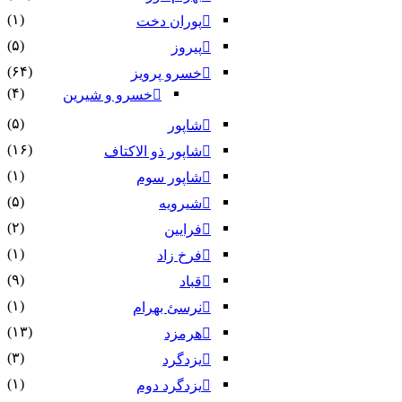
(۱)
پوران دخت
(۵)
پیروز
(۶۴)
خسرو پرویز
(۴)
خسرو و شیرین
(۵)
شاپور
(۱۶)
شاپور ذو الاکتاف
(۱)
شاپور سوم‏
(۵)
شیرویه
(۲)
فرایین
(۱)
فرخ زاد
(۹)
قباد
(۱)
نرسئ بهرام‏
(۱۳)
هرمزد
(۳)
یزدگرد
(۱)
یزدگرد دوم