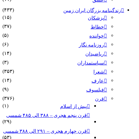
(۴۳۳)
زندگینامه بزرگان ایران زمین
(۱۵)
پزشکان
(۳۷)
خطاط
(۵)
خواننده
(۶)
روزنامه نگار
(۱۴)
ریاضیدان
(۳)
سیاستمداران
(۳۵۳)
شعرا
(۱۴)
عارف
(۹)
فیلسوف
(۳۷۶)
قرن
(۱)
پیش از اسلام
قرن پنجم هجری – ۳۸۸ الی ۴۸۵ شمسی
(۲۹)
قرن چهارم هجری – ۲۹۱ الی ۳۸۸ شمسی
(۵۳)