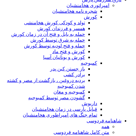
امپراتوری هخامنشیان
شجره نامه هخامنشیان
کورش
تولد و کودکی کورش هخامنشی
همسر و فرزندان کورش
حمله به بابل و فتح آن در زمان کورش
حمله به شرق توسط کورش
حمله و فتح لودیه توسط کورش
کورش و فتح ماد
کورش و یونانیان آسیا
کمبوجیه
باز جستن کین پدر
برادر کشی
بردیه دروغین ، بازگشت از مصر و کشته
شدن کمبوجیه
کمبوجیه و مغان
گشودن مصر توسط کمبوجیه
داریوش
قبایل پارسی در زمان هخامنشیان
تمام جنگ های امپراطوری هخامنشیان
شاهنامه فردوسی
همه
متن کامل شاهنامه فردوسی