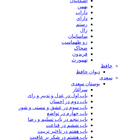
اشکانیان
بهمن
داراب
دارای
رستم
زال
ساسانیان
زو طهماسپ‏
ضحاک
فریدون
تهمورث
حافظ
دیوان حافظ
سعدی
بوستان سعدی
سرآغاز
باب اول در عدل و تدبیر و رای
باب دوم در احسان
باب سوم در عشق و مستی و شور
باب چهارم در تواضع
باب پنجم در باب تسلیم و رضا
باب ششم در قناعت
باب هفتم در تاءثیر تربیت
باب هشتم در شکر بر عافیت