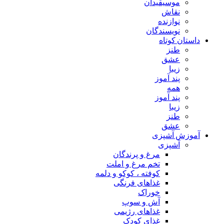
موسیقیدان
نقاش
نوازنده
نویسندگان
داستان کوتاه
طنز
عشق
زیبا
پند آموز
همه
پند آموز
زیبا
طنز
عشق
آموزش آشپزی
آشپزی
مرغ و پرندگان
تخم مرغ و املت
کوفته ، کوکو و دلمه
غذاهای فرنگی
خوراک
آش و سوپ
غذاهای رژیمی
غذای کودک