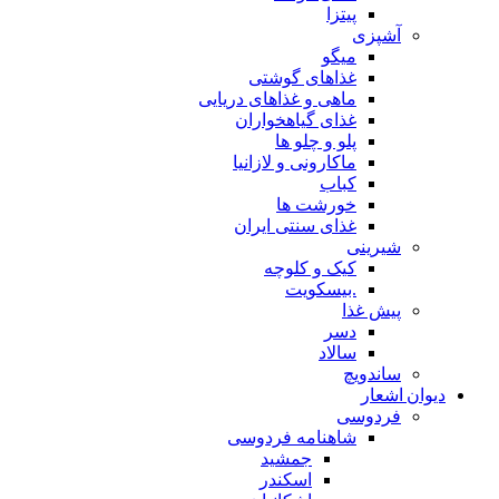
پیتزا
آشپزی
میگو
غذاهای گوشتی
ماهی و غذاهای دریایی
غذای گیاهخواران
پلو و چلو ها
ماکارونی و لازانیا
کباب
خورشت ها
غذای سنتی ایران
شیرینی
کیک و کلوچه
.بیسکویت
پیش غذا
دسر
سالاد
ساندویچ
دیوان اشعار
فردوسی
شاهنامه فردوسی
جمشید
اسکندر