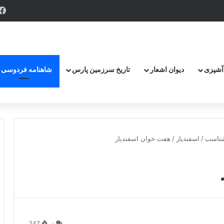
پر گزنده ترین اهرمن آز است ، که دیوی است ستمکار و دیر ساز
آشپزی
دیوان اشعار
تاریخ سرزمین پارس
شاهنامه فردوسی
تاسب
/
اسفندیار
/
هفت خوان اسفندیار
247
۰