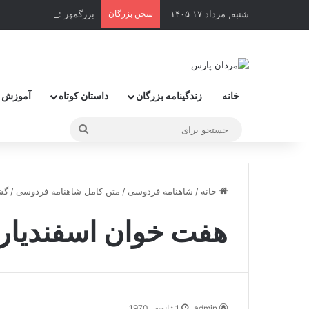
شنبه, مرداد ۱۷ ۱۴۰۵
سخن بزرگان
بزرگمهر : زورمندترین و 
خانه
زندگینامه بزرگان
داستان کوتاه
آموزش 
جستجو
برای
خانه
/
شاهنامه فردوسی
/
متن کامل شاهنامه فردوسی
/
گش
هفت خوان اسفندیار
admin
1 ژانویه , 1970