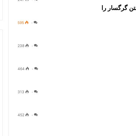
تن گرگسار را
595
۰
238
۰
464
۰
313
۰
452
۰