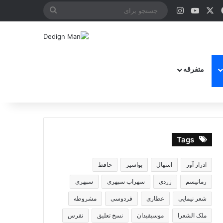
X
فیس بوک
یوتیوب
اینستاگرام
جستجو
برای
متفرقه
Tags
ادرار آور
اسهال
بواسیر
حافظ
رماتیسم
زردی
سهراب سپهری
سپهری
شعر نیمایی
عطاری
فردوسی
مشروطه
ملک الشعرا
موسیقیدان
نسخ تعلیق
نقرس