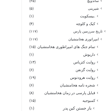
ساندویچ
(۲۵)
شیرینی
(۵)
.بیسکویت
(۱)
کیک و کلوچه
(۴)
تاریخ سرزمین پارس
(۱۱۷)
امپراتوری هخامنشیان
(۱۱۷)
تمام جنگ های امپراطوری هخامنشیان
(۱۵)
داریوش
(۱)
روایت کتزیاس
(۱۳)
روایت گزنفن
(۶)
روایت هرودتوس
(۱۹)
شجره نامه هخامنشیان
(۶)
قبایل پارسی در زمان هخامنشیان
(۸)
کمبوجیه
(۱۵)
باز جستن کین پدر
(۱)