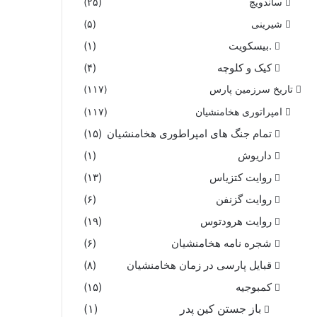
ساندویچ
(۲۵)
شیرینی
(۵)
.بیسکویت
(۱)
کیک و کلوچه
(۴)
تاریخ سرزمین پارس
(۱۱۷)
امپراتوری هخامنشیان
(۱۱۷)
تمام جنگ های امپراطوری هخامنشیان
(۱۵)
داریوش
(۱)
روایت کتزیاس
(۱۳)
روایت گزنفن
(۶)
روایت هرودتوس
(۱۹)
شجره نامه هخامنشیان
(۶)
قبایل پارسی در زمان هخامنشیان
(۸)
کمبوجیه
(۱۵)
باز جستن کین پدر
(۱)