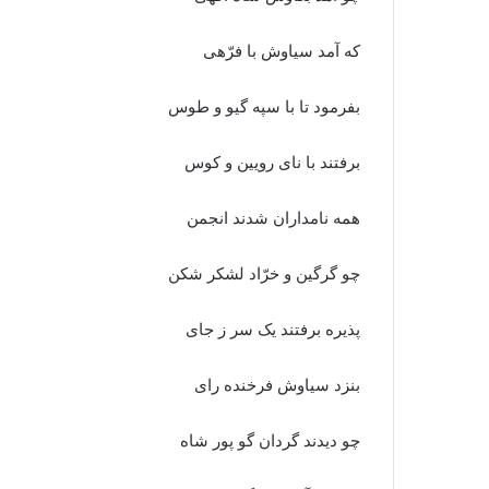
که آمد سیاوش با فرّهى
بفرمود تا با سپه گیو و طوس
برفتند با ناى رویین و کوس‏
همه نامداران شدند انجمن
چو گرگین و خرّاد لشکر شکن‏
پذیره برفتند یک سر ز جاى
بنزد سیاوش فرخنده راى‏
چو دیدند گردان گو پور شاه