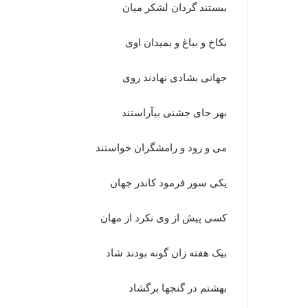
ببستند گردان لشکر میان‏
بکاخ و بباغ و بمیدان اوى
جهانى بشادى نهادند روى‏
بهر جاى جشنى بیآراستند
مى و رود و رامشگران خواستند
یکى سور فرمود کاندر جهان
کسى پیش از وى نکرد از مهان‏
بیک هفته زان گونه بودند شاد
بهشتم در گنجها برگشاد