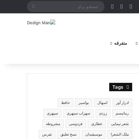
X
فیس بوک
یوتیوب
اینستاگرام
جستجو
برای
متفرقه
Tags
ادرار آور
اسهال
بواسیر
حافظ
رماتیسم
زردی
سهراب سپهری
سپهری
شعر نیمایی
عطاری
فردوسی
مشروطه
ملک الشعرا
موسیقیدان
نسخ تعلیق
نقرس