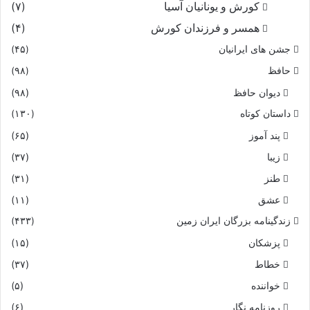
کورش و یونانیان آسیا
(۷)
بآب دو دیده همى چاره کرد
همسر و فرزندان کورش
(۴)
سیاوش ورا دید پر آب چهر
جشن های ایرانیان
(۴۵)
حافظ
(۹۸)
بسان کسى کو بپیچد بمهر
دیوان حافظ
(۹۸)
داستان کوتاه
(۱۳۰)
بدو گفت نرم اى برادر چه بود
پند آموز
(۶۵)
غمى هست کان را بشاید شنود
زیبا
(۳۷)
طنز
(۳۱)
گر از شاه ترکان شدستى دژم
عشق
(۱۱)
زندگینامه بزرگان ایران زمین
(۴۳۳)
بدیده در آوردى از درد نم‏
پزشکان
(۱۵)
من اینک همى با تو آیم براه
خطاط
(۳۷)
خواننده
(۵)
کنم جنگ با شاه توران سپاه‏
روزنامه نگار
(۶)