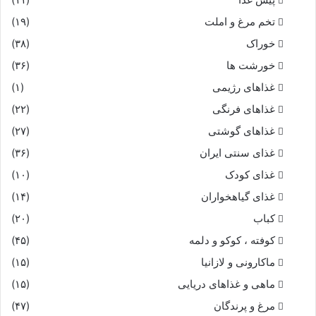
تخم مرغ و املت
(۱۹)
پذیره بیامد ز ایوان بکو
خوراک
(۳۸)
بپرسیدش از راه و ز کار شاه
خورشت ها
(۳۶)
غذاهای رژیمی
(۱)
ز رسم سپاه و ز تخت و کلاه‏
غذاهای فرنگی
(۲۲)
غذاهای گوشتی
(۲۷)
پیام سپهدار توران بداد
غذای سنتی ایران
(۳۶)
سیاوش ز پیغام او گشت شاد
غذای کودک
(۱۰)
غذای گیاهخواران
(۱۴)
چنین داد پاسخ که با یاد اوى
کباب
(۲۰)
کوفته ، کوکو و دلمه
(۴۵)
نگردانم از تیغ پولاد روى‏
ماکارونی و لازانیا
(۱۵)
من اینک برفتن کمر بسته‏ام
ماهی و غذاهای دریایی
(۱۵)
مرغ و پرندگان
(۴۷)
عنان با عنان تو پیوسته‏ام‏