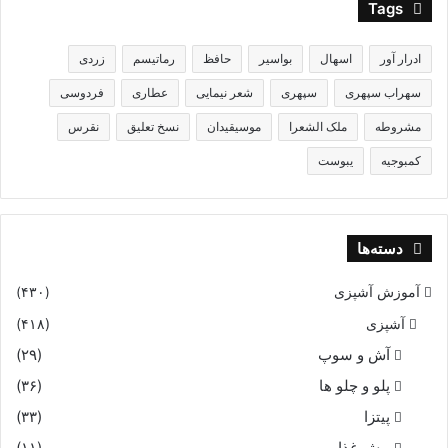
Tags
فرستاده نزد سیاوش رسید
ادرار آور
اسهال
بواسیر
حافظ
رماتیسم
زردی
زمین را ببوسید کو را بدید
سهراب سپهری
سپهری
شعر نیمایی
عطاری
فردوسی
مشروطه
ملک الشعرا
موسیقیدان
نسخ تعلیق
نقرس
چو پیغام گرسیوز او را بگفت
کمبوجیه
یبوست
سیاوش غمى گشت و اندر نهفت‏
پر اندیشه بنشست بیدار دیر
دسته‌ها
همى گفت رازیست این را بزیر
آموزش آشپزی
(۴۳۰)
آشپزی
(۴۱۸)
ندانم که گرسیوز نیکخواه
آش و سوپ
(۲۹)
چه گفتست از من بدان بارگاه‏
پلو و چلو ها
(۳۶)
پیتزا
(۳۳)
چو گرسیوز آمد بران شهر نو
پیش غذا
(۱۱)