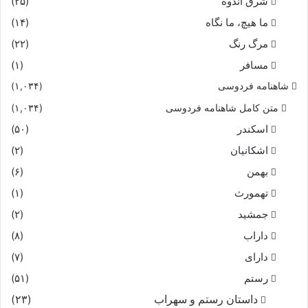
شرق اندوه
(۲۵)
که بیدار دل بادى و تن درست‏
ما هیچ، ما نگاه
(۱۴)
مرگ رنگ
(۲۲)
تو تا آمدستى بدین بوم و بر
مسافر
(۱)
شاهنامه فردوسی
کسى را نیامد بد از تو بسر
(۱,۰۳۴)
متن کامل شاهنامه فردوسی
(۱,۰۳۴)
همه مردمى جستى و راستى
اسکندر
(۵۰)
اشکانیان
(۲)
جهانى بدانش بیاراستى‏
بهمن
(۶)
کنون خیره آهرمن دل گسل
تهمورث
(۱)
جمشید
(۲)
ورا از تو کردست آزرده دل‏
داراب
(۸)
دارای
(۷)
دلى دارد از تو پر از درد و کین
رستم
(۵۱)
ندانم چه خواهد جهان آفرین‏
داستان رستم و سهراب
(۲۳)