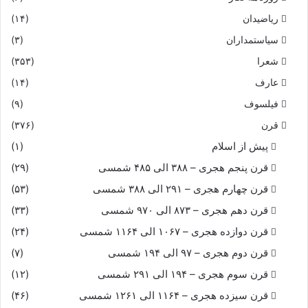
ریاضیدان
(۱۴)
بدان تا ز بهر چه آزاردت
سیاستمداران
(۳)
چرا کهتر از خویشتن داردت‏
شعرا
(۳۵۳)
عارف
(۱۴)
و گر دشمنى آمدستت پدید
فیلسوف
(۹)
قرن
(۳۷۶)
که تیمار و رنجش بباید کشید
پیش از اسلام
(۱)
من اینک بهر کار یار توام
قرن پنجم هجری – ۳۸۸ الی ۴۸۵ شمسی
(۲۹)
قرن چهارم هجری – ۲۹۱ الی ۳۸۸ شمسی
(۵۳)
چو جنگ آورى مایه‏دار توام‏
قرن دهم هجری – ۸۷۳ الی ۹۷۰ شمسی
(۳۳)
قرن دوازده هجری – ۱۰۶۷ الی ۱۱۶۴ شمسی
(۲۴)
ور ایدونک نزدیک افراسیاب
قرن دوم هجری – ۹۷ الی ۱۹۴ شمسی
(۷)
ترا تیره گشتست بر خیره آب‏
قرن سوم هجری – ۱۹۴ الی ۲۹۱ شمسی
(۱۲)
قرن سیزده هجری – ۱۱۶۴ الی ۱۲۶۱ شمسی
(۴۶)
بگفتار مرد دروغ آزماى