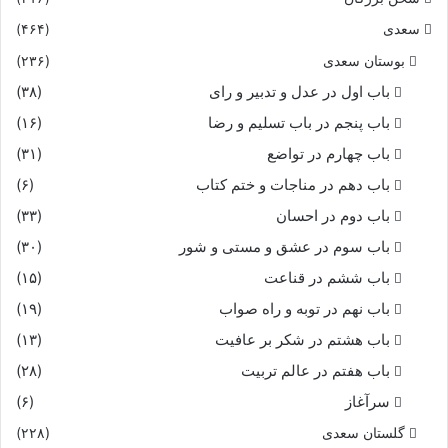
که برخاست زو فره ایزدى‏
سعدی
(۴۶۴)
شنیدى که با ایرج کم سخن
بوستان سعدی
(۲۳۶)
باب اول در عدل و تدبیر و رای
(۳۸)
بآغاز کینه چه افگند بن‏
باب پنجم در باب تسلیم و رضا
(۱۶)
باب چهارم در تواضع
(۳۱)
و زان جایگه تا بافراسیاب
باب دهم در مناجات و ختم کتاب
(۶)
شدست آتش ایران و توران چو آب‏
باب دوم در احسان
(۳۳)
باب سوم در عشق و مستی و شور
(۳۰)
بیک جاى هرگز نیامیختند
باب ششم در قناعت
(۱۵)
ز پند و خرد هر دو بگریختند
باب نهم در توبه و راه صواب
(۱۹)
باب هشتم در شکر بر عافیت
(۱۳)
سپهدار ترکان ازان بتّرست
باب هفتم در عالم تربیت
(۲۸)
سرآغاز
(۶)
کنون گاو پیسه بچرم اندرست‏
گلستان سعدی
(۲۲۸)