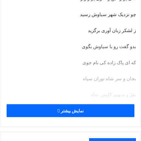
چو نزدیک شهر سیاوش رسید
ز لشکر زبان آورى برگزید
بدو گفت رو با سیاوش بگوى
که اى پاک زاده کى نام جوى‏
بجان و سر شاه توران سپاه
بفرّ و بدیهیم کاوس شاه‏
که از بهر من بر نخیزى ز گاه
نمایش بیشتر
نه پیش من آیى پذیره براه‏