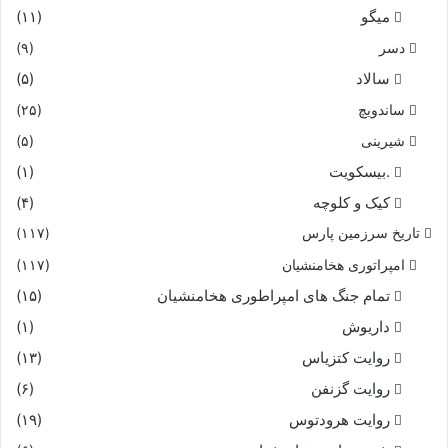
میگو
(۱۱)
دسر
(۹)
سه روز اندرین گلشن زرنگار
سالاد
(۵)
بباشیم و ز باده سازیم کار
ساندویچ
(۲۵)
شیرینی
(۵)
که گیتى سپنج است پر درد و رنج
.بیسکویت
(۱)
کیک و کلوچه
بد آن را که با غم بود در سپنج‏
(۴)
تاریخ سرزمین پارس
(۱۱۷)
چو بشنید گفت خردمند شاه
امپراتوری هخامنشیان
(۱۱۷)
تمام جنگ های امپراطوری هخامنشیان
(۱۵)
بپیچید گرسیوز کینه‏خواه‏
داریوش
(۱)
بدل گفت ار ایدونک با من براه
روایت کتزیاس
(۱۳)
روایت گزنفن
(۶)
سیاوش بیاید بنزدیک شاه‏
روایت هرودتوس
(۱۹)