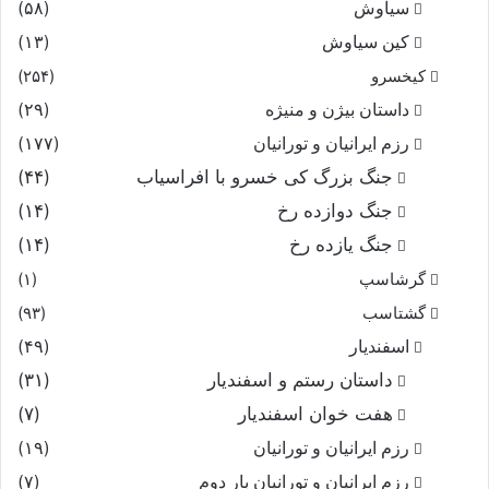
سیاوش
(۵۸)
خردمند دانا نداند فسون
کین سیاوش
(۱۳)
که از چنبر او سر آرد برون‏
کیخسرو
(۲۵۴)
داستان بیژن و منیژه
(۲۹)
بدین دانش و این دل هوشمند
رزم ایرانیان و تورانیان
(۱۷۷)
جنگ بزرگ کی خسرو با افراسیاب
(۴۴)
بدین سرو بالا و راى بلند
جنگ دوازده رخ
(۱۴)
ندانى همى چاره از مهر باز
جنگ یازده رخ
(۱۴)
گرشاسپ
(۱)
بباید که بخت بد آید فراز
گشتاسب
(۹۳)
اسفندیار
(۴۹)
همى مر ترا بند و تنبل فروخت
داستان رستم و اسفندیار
(۳۱)
باروند چشم خرد را بدوخت‏
هفت خوان اسفندیار
(۷)
رزم ایرانیان و تورانیان
(۱۹)
نخست آنک داماد کردت بدام
رزم ایرانیان و تورانیان بار دوم
(۷)