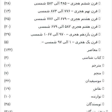
قرن ششم هجری – ۴۸۵ الی ۵۸۲ شمسی
(۲۸)
کسى برتر از تو گرفتست جاى‏
قرن نهم هجری – ۷۷۶ الی ۸۷۳ شمسی
(۱۳)
قرن هشتم هجری – ۶۷۹ الی ۷۷۶ شمسی
(۲۵)
بدو گفت گرسیوز نامدار
قرن هفتم هجری ۵۸۲ الی ۶۷۹ شمسی
(۲۰)
قرن یازدهم هجری – ۹۷۰ الی ۱۰۶۷ شمسی
(۲۹)
مرا این سخن نیست با شهریار
قرن یک هجری – ۱ الی ۹۷ شمسی –
(۵)
نه از دشمنى آمدستم برنج
معاصر
(۱۳۲)
کتاب شناسی
(۴)
نه از چاره دورم بمردى و گنج‏
مترجم
(۱۶)
منجم
(۷)
ز گوهر مرا با دل اندیشه خاست
موسیقیدان
(۳۲)
که یاد آمدم زان سخنهاى راست‏
نقاش
(۱۹)
نوازنده
(۱۰)
نخستین ز تور ایدر آمد بدى
نویسندگان
(۴۵)
سخن بزرگان
(۳۱۶)