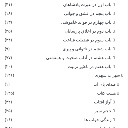
ندانى تو خوى بدش بى‏گمان
باب اول در عبرت پادشاهان
(۴۱)
باب پنجم در عشق و جوانى
(۱۸)
بمان تا بیاید بدى را زمان‏
باب چهارم در فواید خاموشى
(۱۳)
باب دوم در اخلاق پارسایان
(۲۵)
نخستین ز اغریرث اندازه گیر
باب سوم در فضیلت قناعت
(۲۴)
که بر دست او کشته شد خیره خیر
باب ششم در ناتوانى و پیرى
(۹)
باب هشتم در آداب صحبت و همنشنى
(۷۷)
برادر بد از کالبد هم ز پشت
باب هفتم در تاءثیر تربیت
(۲۰)
سهراب سپهری
(۱۳۶)
چنان پر خرد بى‏گنه را بکشت‏
صدای پای آب
(۱)
ازان پس بسى نامور بى‏گناه
هشت کتاب
(۱۳۵)
آواز آفتاب
(۳۲)
شدستند بر دست او بر تباه‏
حجم سبز
(۲۵)
زندگی خواب ها
(۱۶)
مرا زین سخن ویژه اندوه تست