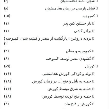
شجره نامه هخامنشیان
(۶)
بدین شیر مردى و چندین خرد
قبایل پارسی در زمان هخامنشیان
(۸)
کمان مرا زیر پى بسپرد
کمبوجیه
(۱۵)
باز جستن کین پدر
(۱)
سخن گفتن من شود بى‏فروغ
برادر کشی
(۱)
بردیه دروغین ، بازگشت از مصر و کشته شدن کمبوجیه
(
شود پیش او چاره من دروغ‏
۲)
کمبوجیه و مغان
(۲)
یکى چاره باید کنون ساختن
گشودن مصر توسط کمبوجیه
(۸)
دلش را براه بد انداختن‏
کورش
(۸۹)
تولد و کودکی کورش هخامنشی
(۱۶)
زمانى همى بود و خامش بماند
حمله به بابل و فتح آن در زمان کورش
(۱۸)
حمله به شرق توسط کورش
(۱۴)
دو چشمش بروى سیاوش بماند
حمله و فتح لودیه توسط کورش
(۱۸)
فرو ریخت از دیدگان آب زرد
کورش و فتح ماد
(۴)