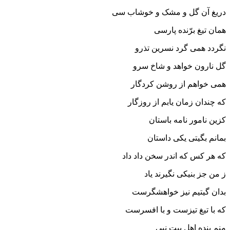
دریغ آن گل و مشک و خوشاب سى
همان تیغ برّنده پارسى‏
نگردد همى گرد نسرین تذرو
گل نارون خواهد و شاخ سرو
همى خواهم از روشن کردگار
که چندان زمان یابم از روزگار
کزین نامور نامه باستان
بمانم بگیتى یکى داستان‏
که هر کس که اندر سخن داد داد
ز من جز بنیکى نگیرند یاد
بدان گیتیم نیز خواهشگرست
که با تیغ تیزست و با افسرست‏
منم بنده اهل بیت نبى