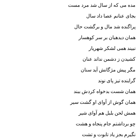
مده مى که از سال شد مرد مست‏
بجاى عنانم عصا داد سال
پراگنده شد مال و برگشت حال‏
همان دیده‏بان بر سر کوهسار
نبیند همى لشکر شهریار
کشیدن ز دشمن نداند عنان
مگر پیش مژگانش آید سنان‏
گراینده تیز پاى نوند
همان شست بدخواه کردش ببند
همان گوش از آواى او گشت سیر
همش لحن بلبل هم آواى شیر
چو برداشتم جام پنجاه و هشت
نگیرم بجز یاد تابوت و تشت‏