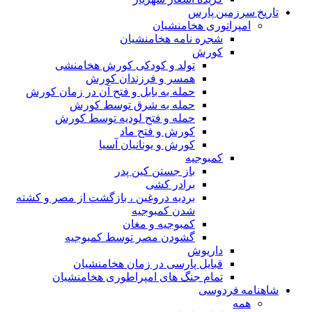
تاریخ سرزمین پارس
امپراتوری هخامنشیان
شجره نامه هخامنشیان
کورش
تولد و کودکی کورش هخامنشی
همسر و فرزندان کورش
حمله به بابل و فتح آن در زمان کورش
حمله به شرق توسط کورش
حمله و فتح لودیه توسط کورش
کورش و فتح ماد
کورش و یونانیان آسیا
کمبوجیه
باز جستن کین پدر
برادر کشی
بردیه دروغین ، بازگشت از مصر و کشته
شدن کمبوجیه
کمبوجیه و مغان
گشودن مصر توسط کمبوجیه
داریوش
قبایل پارسی در زمان هخامنشیان
تمام جنگ های امپراطوری هخامنشیان
شاهنامه فردوسی
همه