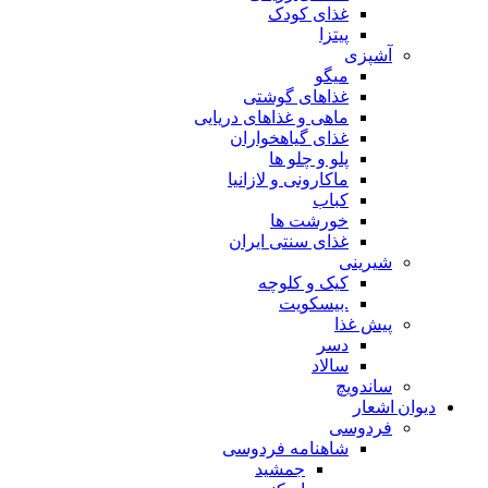
غذای کودک
پیتزا
آشپزی
میگو
غذاهای گوشتی
ماهی و غذاهای دریایی
غذای گیاهخواران
پلو و چلو ها
ماکارونی و لازانیا
کباب
خورشت ها
غذای سنتی ایران
شیرینی
کیک و کلوچه
.بیسکویت
پیش غذا
دسر
سالاد
ساندویچ
دیوان اشعار
فردوسی
شاهنامه فردوسی
جمشید