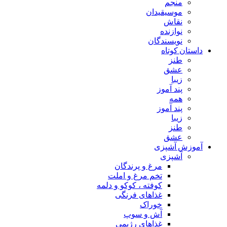
منجم
موسیقیدان
نقاش
نوازنده
نویسندگان
داستان کوتاه
طنز
عشق
زیبا
پند آموز
همه
پند آموز
زیبا
طنز
عشق
آموزش آشپزی
آشپزی
مرغ و پرندگان
تخم مرغ و املت
کوفته ، کوکو و دلمه
غذاهای فرنگی
خوراک
آش و سوپ
غذاهای رژیمی