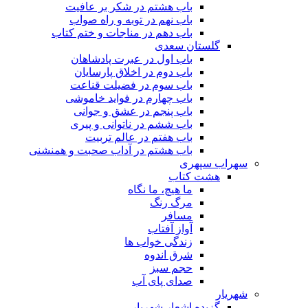
باب هشتم در شکر بر عافیت
باب نهم در توبه و راه صواب
باب دهم در مناجات و ختم کتاب
گلستان سعدی
باب اول در عبرت پادشاهان
باب دوم در اخلاق پارسایان
باب سوم در فضیلت قناعت
باب چهارم در فواید خاموشى
باب پنجم در عشق و جوانى
باب ششم در ناتوانى و پیرى
باب هفتم در عالم تربیت
باب هشتم در آداب صحبت و همنشنى
سهراب سپهری
هشت کتاب
ما هیچ، ما نگاه
مرگ رنگ
مسافر
آواز آفتاب
زندگی خواب ها
شرق اندوه
حجم سبز
صدای پای آب
شهریار
گزیده اشعار شهریار