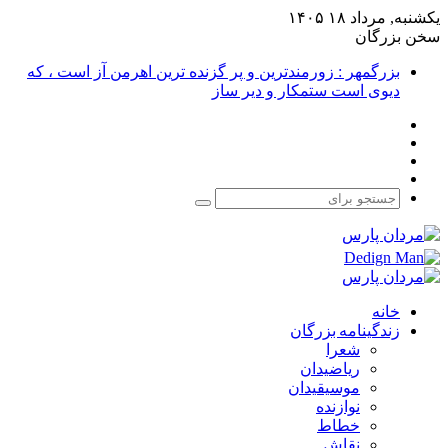
یکشنبه, مرداد ۱۸ ۱۴۰۵
سخن بزرگان
بزرگمهر : زورمندترین و پر گزنده ترین اهرمن آز است ، که
دیوی است ستمکار و دیر ساز
فیس
X
بوک
یوتیوب
اینستاگرام
جستجو
برای
خانه
زندگینامه بزرگان
شعرا
ریاضیدان
موسیقیدان
نوازنده
خطاط
نقاش