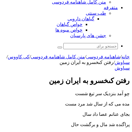
متن کامل شاهنامه فردوسی
متفرقه
طب سنتی
گیاهان دارویی
خواص گیاهان
خواص میوه ها
جشن های پارسیان
جستجو
برای
خانه
/
شاهنامه فردوسی
/
متن کامل شاهنامه فردوسی
/
کی کاووس
/
سیاوش
/
رفتن کى‏خسرو به ایران زمین‏
سیاوش
رفتن کى‏خسرو به ایران زمین‏
چو آمد بنزدیک سر تیغ شست
مده مى که از سال شد مرد مست‏
بجاى عنانم عصا داد سال
پراگنده شد مال و برگشت حال‏