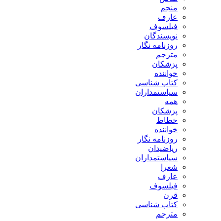
منجم
عارف
فیلسوف
نویسندگان
روزنامه نگار
مترجم
پزشکان
خواننده
کتاب شناسی
سیاستمداران
همه
پزشکان
خطاط
خواننده
روزنامه نگار
ریاضیدان
سیاستمداران
شعرا
عارف
فیلسوف
قرن
کتاب شناسی
مترجم