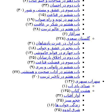
باب دهم در مناجات و ختم کتاب
(۶)
باب دوم در احسان
(۳۳)
باب سوم در عشق و مستی و شور
(۳۰)
باب ششم در قناعت
(۱۵)
باب نهم در توبه و راه صواب
(۱۹)
باب هشتم در شکر بر عافیت
(۱۳)
باب هفتم در عالم تربیت
(۲۸)
سرآغاز
(۶)
گلستان سعدی
(۲۲۸)
باب اول در عبرت پادشاهان
(۴۱)
باب پنجم در عشق و جوانى
(۱۸)
باب چهارم در فواید خاموشى
(۱۳)
باب دوم در اخلاق پارسایان
(۲۵)
باب سوم در فضیلت قناعت
(۲۴)
باب ششم در ناتوانى و پیرى
(۹)
باب هشتم در آداب صحبت و همنشنى
(۷۷)
باب هفتم در تاءثیر تربیت
(۲۰)
سهراب سپهری
(۱۳۶)
صدای پای آب
(۱)
هشت کتاب
(۱۳۵)
آواز آفتاب
(۳۲)
حجم سبز
(۲۵)
زندگی خواب ها
(۱۶)
شرق اندوه
(۲۵)