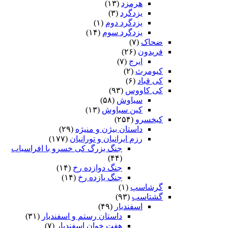
هرمزد
(۱۳)
یزدگرد
(۳)
یزدگرد دوم
(۱)
یزدگرد سوم
(۱۴)
ضحاک
(۷)
فریدون
(۲۶)
ایرج
(۷)
کیومرث
(۲)
کی قباد
(۶)
کی کاووس
(۹۳)
سیاوش
(۵۸)
کین سیاوش
(۱۳)
کیخسرو
(۲۵۴)
داستان بیژن و منیژه
(۲۹)
رزم ایرانیان و تورانیان
(۱۷۷)
جنگ بزرگ کی خسرو با افراسیاب
(۴۴)
جنگ دوازده رخ
(۱۴)
جنگ یازده رخ
(۱۴)
گرشاسپ
(۱)
گشتاسب
(۹۳)
اسفندیار
(۴۹)
داستان رستم و اسفندیار
(۳۱)
هفت خوان اسفندیار
(۷)