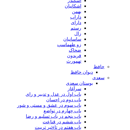
اسکندر
اشکانیان
بهمن
داراب
دارای
رستم
زال
ساسانیان
زو طهماسپ‏
ضحاک
فریدون
تهمورث
حافظ
دیوان حافظ
سعدی
بوستان سعدی
سرآغاز
باب اول در عدل و تدبیر و رای
باب دوم در احسان
باب سوم در عشق و مستی و شور
باب چهارم در تواضع
باب پنجم در باب تسلیم و رضا
باب ششم در قناعت
باب هفتم در تاءثیر تربیت