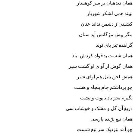
همان دیده‏بان بر سر کوهسار
نبیند همى لشکر شهریار
کشیدن ز دشمن نداند عنان
مگر پیش مژگانش آید سنان‏
گراینده تیز پاى نوند
همان شست بدخواه کردش ببند
همان گوش از آواى او گشت سیر
همش لحن بلبل هم آواى شیر
چو برداشتم جام پنجاه و هشت
نگیرم بجز یاد تابوت و تشت‏
دریغ آن گل و مشک و خوشاب سى
همان تیغ برّنده پارسى‏
چو آمد بنزدیک سر تیغ شست