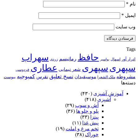
نام
*
ایمیل
*
وب‌ سایت
Tags
حافظ
سهراب
رماتیسم
ادرار آور
اسهال
زردی
بواسیر
سپهری
سپهری
عطاری
شعر نیمایی
فردوسی
نسخ تعلیق
کمبوجیه
مشروطه
موسیقیدان
نقرس
یبوست
ملک الشعرا
دسته‌ها
آموزش آشپزی
(۴۳۰)
آشپزی
(۴۱۸)
آش و سوپ
(۲۹)
پلو و چلو ها
(۳۶)
پیتزا
(۳۳)
پیش غذا
(۱۱)
تخم مرغ و املت
(۱۹)
خوراک
(۳۸)