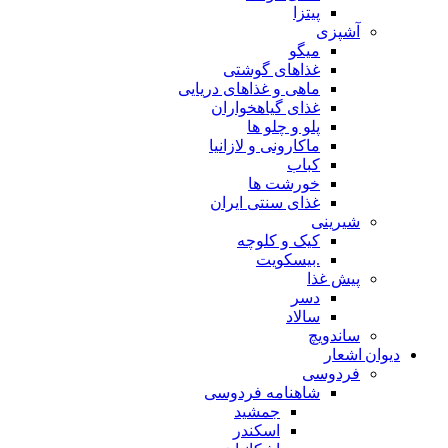
پیتزا
آشپزی
میگو
غذاهای گوشتی
ماهی و غذاهای دریایی
غذای گیاهخواران
پلو و چلو ها
ماکارونی و لازانیا
کباب
خورشت ها
غذای سنتی ایران
شیرینی
کیک و کلوچه
.بیسکویت
پیش غذا
دسر
سالاد
ساندویچ
دیوان اشعار
فردوسی
شاهنامه فردوسی
جمشید
اسکندر