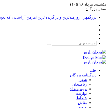
یکشنبه, مرداد ۱۸ ۱۴۰۵
سخن بزرگان
بزرگمهر : زورمندترین و پر گزنده ترین اهرمن آز است ، که دی
فیس
X
بوک
یوتیوب
اینستاگرام
جستجو
برای
خانه
زندگینامه بزرگان
شعرا
ریاضیدان
موسیقیدان
نوازنده
خطاط
نقاش
منجم