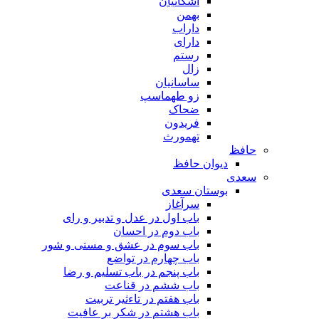
اشکانیان
بهمن
داراب
دارای
رستم
زال
ساسانیان
زو طهماسپ‏
ضحاک
فریدون
تهمورث
حافظ
دیوان حافظ
سعدی
بوستان سعدی
سرآغاز
باب اول در عدل و تدبیر و رای
باب دوم در احسان
باب سوم در عشق و مستی و شور
باب چهارم در تواضع
باب پنجم در باب تسلیم و رضا
باب ششم در قناعت
باب هفتم در تاءثیر تربیت
باب هشتم در شکر بر عافیت