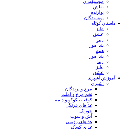
موسیقیدان
نقاش
نوازنده
نویسندگان
داستان کوتاه
طنز
عشق
زیبا
پند آموز
همه
پند آموز
زیبا
طنز
عشق
آموزش آشپزی
آشپزی
مرغ و پرندگان
تخم مرغ و املت
کوفته ، کوکو و دلمه
غذاهای فرنگی
خوراک
آش و سوپ
غذاهای رژیمی
غذای کودک