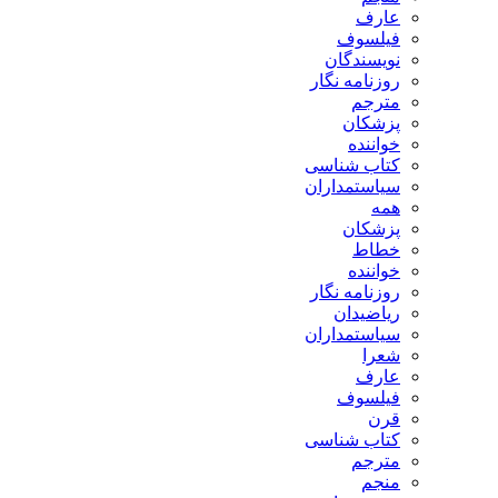
عارف
فیلسوف
نویسندگان
روزنامه نگار
مترجم
پزشکان
خواننده
کتاب شناسی
سیاستمداران
همه
پزشکان
خطاط
خواننده
روزنامه نگار
ریاضیدان
سیاستمداران
شعرا
عارف
فیلسوف
قرن
کتاب شناسی
مترجم
منجم