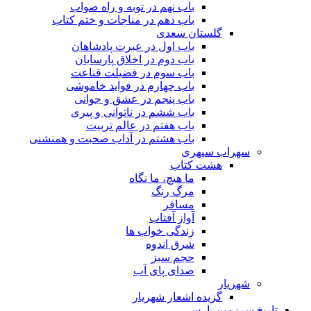
باب نهم در توبه و راه صواب
باب دهم در مناجات و ختم کتاب
گلستان سعدی
باب اول در عبرت پادشاهان
باب دوم در اخلاق پارسایان
باب سوم در فضیلت قناعت
باب چهارم در فواید خاموشى
باب پنجم در عشق و جوانى
باب ششم در ناتوانى و پیرى
باب هفتم در عالم تربیت
باب هشتم در آداب صحبت و همنشنى
سهراب سپهری
هشت کتاب
ما هیچ، ما نگاه
مرگ رنگ
مسافر
آواز آفتاب
زندگی خواب ها
شرق اندوه
حجم سبز
صدای پای آب
شهریار
گزیده اشعار شهریار
تاریخ سرزمین پارس