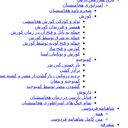
امپراتوری هخامنشیان
شجره نامه هخامنشیان
کورش
تولد و کودکی کورش هخامنشی
همسر و فرزندان کورش
حمله به بابل و فتح آن در زمان کورش
حمله به شرق توسط کورش
حمله و فتح لودیه توسط کورش
کورش و فتح ماد
کورش و یونانیان آسیا
کمبوجیه
باز جستن کین پدر
برادر کشی
بردیه دروغین ، بازگشت از مصر و کشته شد
کمبوجیه و مغان
گشودن مصر توسط کمبوجیه
داریوش
قبایل پارسی در زمان هخامنشیان
تمام جنگ های امپراطوری هخامنشیان
شاهنامه فردوسی
همه
متن کامل شاهنامه فردوسی
متفرقه