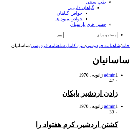
طب سنتی
گیاهان دارویی
خواص گیاهان
خواص میوه ها
جشن های پارسیان
جستجو
برای
خانه
/
شاهنامه فردوسی
/
متن کامل شاهنامه فردوسی
/
ساسانیان
ساسانیان
1 ژانویه , 1970
admin
47
۰
زادن اردشیر بابکان
1 ژانویه , 1970
admin
39
۰
کشتن اردشیر، کرم هفتواد را