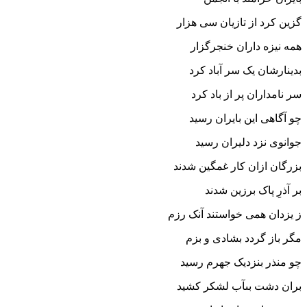
گزین کرد از تازیان سى هزار
همه نیزه داران خنجرگزار
بدینارشان یک سر آباد کرد
سر نامداران پر از باد کرد
چو آگاهى این بایران رسید
جوانوى نزد دلیران رسید
بزرگان ازان کار غمگین شدند
بر آذرِ پاک برزین شدند
ز یزدان همى خواستند آنک رزم
مگر باز گردد بشادى و بزم‏
چو منذر بنزدیک جهرم رسید
بران دشت بى‏آب لشکر کشید