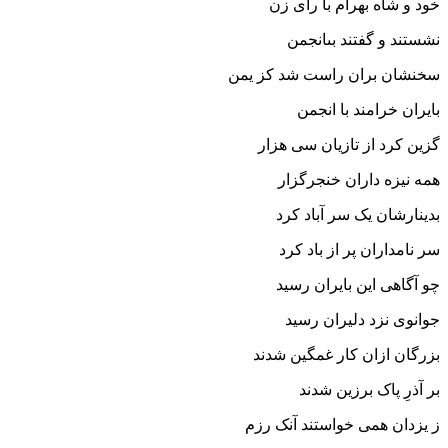
خود و شاه بهرام با راى زن
نشستند و گفتند بى‏انجمن‏
سخنشان بران راست شد کز یمن
بایران خرامند با انجمن‏
گزین کرد از تازیان سى هزار
همه نیزه داران خنجرگزار
بدینارشان یک سر آباد کرد
سر نامداران پر از باد کرد
چو آگاهى این بایران رسید
جوانوى نزد دلیران رسید
بزرگان ازان کار غمگین شدند
بر آذرِ پاک برزین شدند
ز یزدان همى خواستند آنک رزم