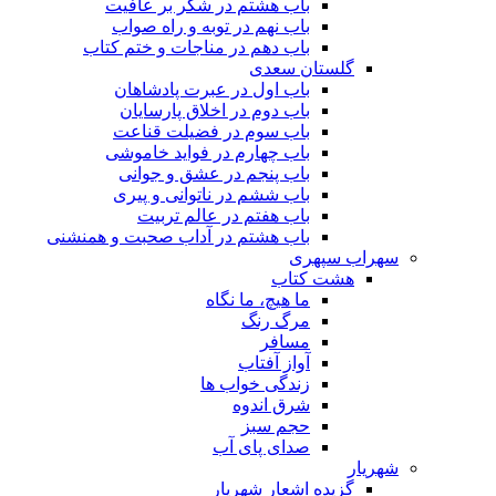
باب هشتم در شکر بر عافیت
باب نهم در توبه و راه صواب
باب دهم در مناجات و ختم کتاب
گلستان سعدی
باب اول در عبرت پادشاهان
باب دوم در اخلاق پارسایان
باب سوم در فضیلت قناعت
باب چهارم در فواید خاموشى
باب پنجم در عشق و جوانى
باب ششم در ناتوانى و پیرى
باب هفتم در عالم تربیت
باب هشتم در آداب صحبت و همنشنى
سهراب سپهری
هشت کتاب
ما هیچ، ما نگاه
مرگ رنگ
مسافر
آواز آفتاب
زندگی خواب ها
شرق اندوه
حجم سبز
صدای پای آب
شهریار
گزیده اشعار شهریار