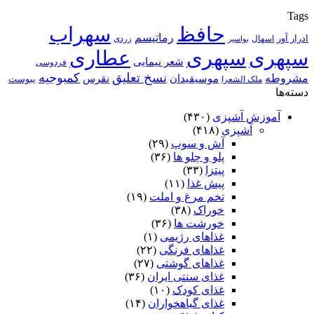
Tags
حافظ
سهراب
رماتیسم
ادرار آور
اسهال
زردی
بواسیر
سپهری
سپهری
عطاری
شعر نیمایی
فردوسی
نسخ تعلیق
کمبوجیه
مشروطه
موسیقیدان
نقرس
یبوست
ملک الشعرا
دسته‌ها
آموزش آشپزی
(۴۳۰)
آشپزی
(۴۱۸)
آش و سوپ
(۲۹)
پلو و چلو ها
(۳۶)
پیتزا
(۳۳)
پیش غذا
(۱۱)
تخم مرغ و املت
(۱۹)
خوراک
(۳۸)
خورشت ها
(۳۶)
غذاهای رژیمی
(۱)
غذاهای فرنگی
(۲۲)
غذاهای گوشتی
(۲۷)
غذای سنتی ایران
(۳۶)
غذای کودک
(۱۰)
غذای گیاهخواران
(۱۴)