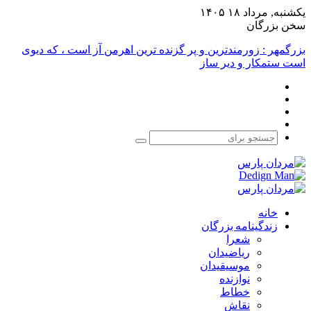
یکشنبه, مرداد ۱۸ ۱۴۰۵
سخن بزرگان
بزرگمهر : زورمندترین و پر گزنده ترین اهرمن آز است ، که دیوی
است ستمکار و دیر ساز
فیس
X
بوک
یوتیوب
اینستاگرام
جستجو
برای
خانه
زندگینامه بزرگان
شعرا
ریاضیدان
موسیقیدان
نوازنده
خطاط
نقاش