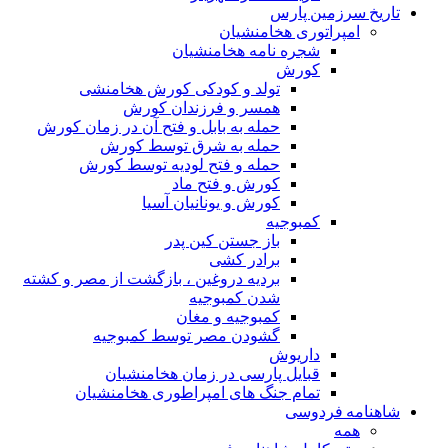
تاریخ سرزمین پارس
امپراتوری هخامنشیان
شجره نامه هخامنشیان
کورش
تولد و کودکی کورش هخامنشی
همسر و فرزندان کورش
حمله به بابل و فتح آن در زمان کورش
حمله به شرق توسط کورش
حمله و فتح لودیه توسط کورش
کورش و فتح ماد
کورش و یونانیان آسیا
کمبوجیه
باز جستن کین پدر
برادر کشی
بردیه دروغین ، بازگشت از مصر و کشته
شدن کمبوجیه
کمبوجیه و مغان
گشودن مصر توسط کمبوجیه
داریوش
قبایل پارسی در زمان هخامنشیان
تمام جنگ های امپراطوری هخامنشیان
شاهنامه فردوسی
همه