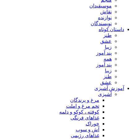
موسیقیدان
نقاش
نوازنده
نویسندگان
داستان کوتاه
طنز
عشق
زیبا
پند آموز
همه
پند آموز
زیبا
طنز
عشق
آموزش آشپزی
آشپزی
مرغ و پرندگان
تخم مرغ و املت
کوفته ، کوکو و دلمه
غذاهای فرنگی
خوراک
آش و سوپ
غذاهای رژیمی