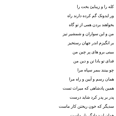
کله را و زیبایئ بخت را
ور ایدونک گم کرده دارند راه
بخواهند بردن همى از تو گاه‏
من و این سواران و شمشیر تیز
بر انگیزم اندر جهان رستخیز
ببینى برو هاى پر چین من
فداى تو بادا تن و دین من‏
چو بینند بى‏مر سپاه مرا
همان رسم و آیین و راه مرا
همین پادشاهى که میراث تست
پدر بر پدر کرد شاید درست‏
سدیگر که خون ریختن کار ماست
همان ایزد دادگر یار ماست‏