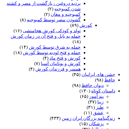
بردیه دروغین ، بازگشت از مصر و کشته
شدن کمبوجیه
(۲)
کمبوجیه و مغان
(۲)
گشودن مصر توسط کمبوجیه
(۸)
کورش
(۸۹)
تولد و کودکی کورش هخامنشی
(۱۶)
حمله به بابل و فتح آن در زمان کورش
(۱۸)
حمله به شرق توسط کورش
(۱۴)
حمله و فتح لودیه توسط کورش
(۱۸)
کورش و فتح ماد
(۴)
کورش و یونانیان آسیا
(۷)
همسر و فرزندان کورش
(۴)
جشن های ایرانیان
(۴۵)
حافظ
(۹۸)
دیوان حافظ
(۹۸)
داستان کوتاه
(۱۳۰)
پند آموز
(۶۵)
زیبا
(۳۷)
طنز
(۳۱)
عشق
(۱۱)
زندگینامه بزرگان ایران زمین
(۴۳۳)
پزشکان
(۱۵)