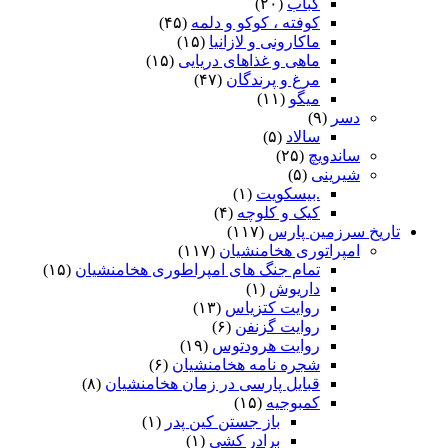
کباب
(۲۰)
کوفته ، کوکو و دلمه
(۴۵)
ماکارونی و لازانیا
(۱۵)
ماهی و غذاهای دریایی
(۱۵)
مرغ و پرندگان
(۴۷)
میگو
(۱۱)
دسر
(۹)
سالاد
(۵)
ساندویچ
(۲۵)
شیرینی
(۵)
.بیسکویت
(۱)
کیک و کلوچه
(۴)
تاریخ سرزمین پارس
(۱۱۷)
امپراتوری هخامنشیان
(۱۱۷)
تمام جنگ های امپراطوری هخامنشیان
(۱۵)
داریوش
(۱)
روایت کتزیاس
(۱۳)
روایت گزنفن
(۶)
روایت هرودتوس
(۱۹)
شجره نامه هخامنشیان
(۶)
قبایل پارسی در زمان هخامنشیان
(۸)
کمبوجیه
(۱۵)
باز جستن کین پدر
(۱)
برادر کشی
(۱)