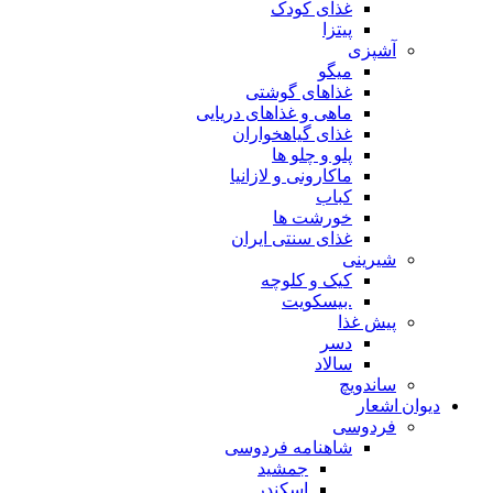
غذای کودک
پیتزا
آشپزی
میگو
غذاهای گوشتی
ماهی و غذاهای دریایی
غذای گیاهخواران
پلو و چلو ها
ماکارونی و لازانیا
کباب
خورشت ها
غذای سنتی ایران
شیرینی
کیک و کلوچه
.بیسکویت
پیش غذا
دسر
سالاد
ساندویچ
دیوان اشعار
فردوسی
شاهنامه فردوسی
جمشید
اسکندر