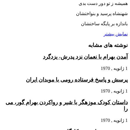
همیشه ز تو دور دست بدى‏
شهنشاه پرسید و بنواختشان
باندازه بر پایگه ساختشان‏
نمایش بیشتر
نوشته های مشابه
آمدن بهرام با نعمان نزد پدرش- یزدگرد
1 ژانویه , 1970
پرسش و پاسخ فرستاده رومى با موبدان ایران
1 ژانویه , 1970
داستان کودک موزه‏گر با شیر و رواکردن بهرام گور، مى
را
1 ژانویه , 1970