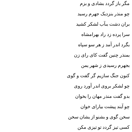
مگر باز گردد بشادى و بزم‏
چو منذر بنزدیک جهرم رسید
بران دشت بى‏آب لشکر کشید
سرا پرده زد راد بهرامشاه
بگرد اندر آمد ز هر سو سپاه‏
بمنذر چنین گفت کاى راى زن
بجهرم رسیدى ز شهر یمن‏
کنون جنگ سازیم گر گفت و گوى
چو لشکر بروى اندر آورد روى‏
بدو گفت منذر مهان را بخوان
چو آیند پیشت بیاراى خوان‏
سخن گوى و بشنو از یشان سخن
کسى تیز گردد تو تیزى مکن‏