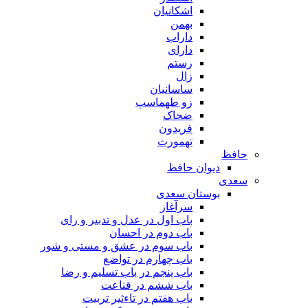
اشکانیان
بهمن
داراب
دارای
رستم
زال
ساسانیان
زو طهماسپ‏
ضحاک
فریدون
تهمورث
حافظ
دیوان حافظ
سعدی
بوستان سعدی
سرآغاز
باب اول در عدل و تدبیر و رای
باب دوم در احسان
باب سوم در عشق و مستی و شور
باب چهارم در تواضع
باب پنجم در باب تسلیم و رضا
باب ششم در قناعت
باب هفتم در تاءثیر تربیت