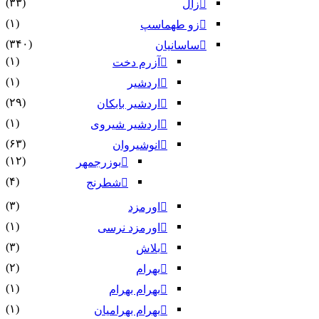
(۳۳)
زال
(۱)
زو طهماسپ‏
(۳۴۰)
ساسانیان
(۱)
آزرم دخت
(۱)
اردشیر
(۲۹)
اردشیر بابکان
(۱)
اردشیر شیروی
(۶۳)
انوشیروان
(۱۲)
بوزرجمهر
(۴)
شطرنج
(۳)
اورمزد
(۱)
اورمزد نرسى‏
(۳)
بلاش
(۲)
بهرام
(۱)
بهرام بهرام
(۱)
بهرام بهرامیان‏