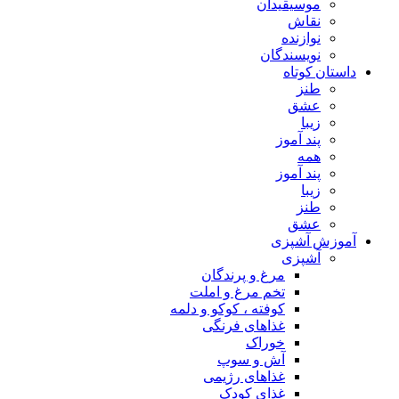
موسیقیدان
نقاش
نوازنده
نویسندگان
داستان کوتاه
طنز
عشق
زیبا
پند آموز
همه
پند آموز
زیبا
طنز
عشق
آموزش آشپزی
آشپزی
مرغ و پرندگان
تخم مرغ و املت
کوفته ، کوکو و دلمه
غذاهای فرنگی
خوراک
آش و سوپ
غذاهای رژیمی
غذای کودک