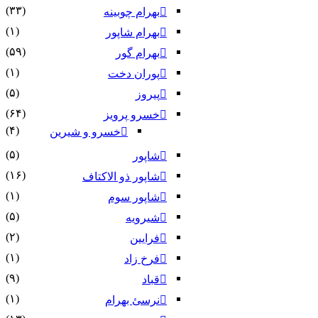
(۳۳)
بهرام چوبینه
(۱)
بهرام شاپور
(۵۹)
بهرام گور
(۱)
پوران دخت
(۵)
پیروز
(۶۴)
خسرو پرویز
(۴)
خسرو و شیرین
(۵)
شاپور
(۱۶)
شاپور ذو الاکتاف
(۱)
شاپور سوم‏
(۵)
شیرویه
(۲)
فرایین
(۱)
فرخ زاد
(۹)
قباد
(۱)
نرسئ بهرام‏