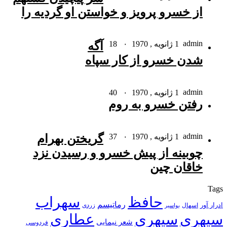
از خسرو پرویز و خواستن او گردیه را
admin
1 ژانویه , 1970
۰
18
آگه
شدن خسرو از کار سپاه
admin
1 ژانویه , 1970
۰
40
رفتن خسرو به روم
admin
1 ژانویه , 1970
۰
37
گریختن بهرام
چوبینه از پیش خسرو و رسیدن نزد
خاقان چین
Tags
حافظ
سهراب
رماتیسم
ادرار آور
اسهال
زردی
بواسیر
سپهری
سپهری
عطاری
شعر نیمایی
فردوسی