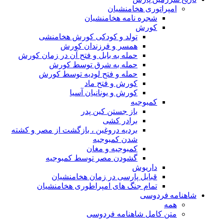
امپراتوری هخامنشیان
شجره نامه هخامنشیان
کورش
تولد و کودکی کورش هخامنشی
همسر و فرزندان کورش
حمله به بابل و فتح آن در زمان کورش
حمله به شرق توسط کورش
حمله و فتح لودیه توسط کورش
کورش و فتح ماد
کورش و یونانیان آسیا
کمبوجیه
باز جستن کین پدر
برادر کشی
بردیه دروغین ، بازگشت از مصر و کشته
شدن کمبوجیه
کمبوجیه و مغان
گشودن مصر توسط کمبوجیه
داریوش
قبایل پارسی در زمان هخامنشیان
تمام جنگ های امپراطوری هخامنشیان
شاهنامه فردوسی
همه
متن کامل شاهنامه فردوسی