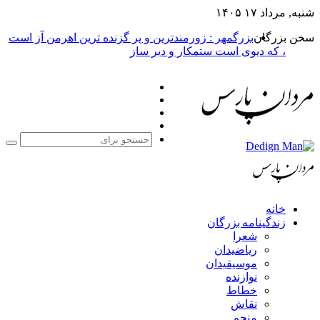
شنبه, مرداد ۱۷ ۱۴۰۵
سخن بزرگان
بزرگمهر : زورمندترین و پر گزنده ترین اهرمن آز است
، که دیوی است ستمکار و دیر ساز
فیس
X
بوک
یوتیوب
اینستاگرام
جست
برا
خانه
زندگینامه بزرگان
شعرا
ریاضیدان
موسیقیدان
نوازنده
خطاط
نقاش
منجم