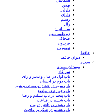
اشکانیان
بهمن
داراب
دارای
رستم
زال
ساسانیان
زو طهماسپ‏
ضحاک
فریدون
تهمورث
حافظ
دیوان حافظ
سعدی
بوستان سعدی
سرآغاز
باب اول در عدل و تدبیر و رای
باب دوم در احسان
باب سوم در عشق و مستی و شور
باب چهارم در تواضع
باب پنجم در باب تسلیم و رضا
باب ششم در قناعت
باب هفتم در تاءثیر تربیت
باب هشتم در شکر بر عافیت