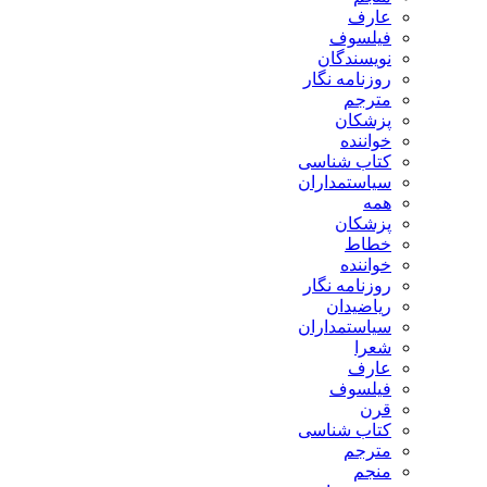
عارف
فیلسوف
نویسندگان
روزنامه نگار
مترجم
پزشکان
خواننده
کتاب شناسی
سیاستمداران
همه
پزشکان
خطاط
خواننده
روزنامه نگار
ریاضیدان
سیاستمداران
شعرا
عارف
فیلسوف
قرن
کتاب شناسی
مترجم
منجم