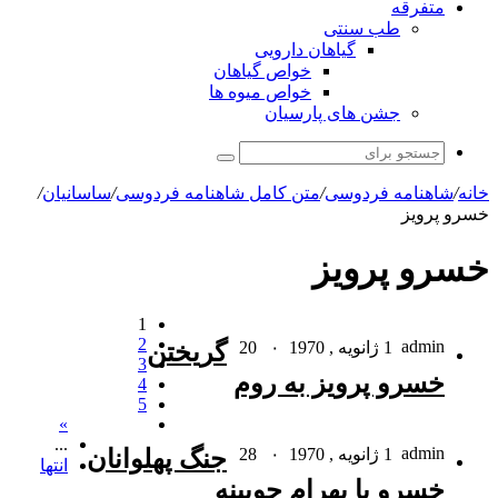
متفرقه
طب سنتی
گیاهان دارویی
خواص گیاهان
خواص میوه ها
جشن های پارسیان
جستجو
برای
خانه
/
شاهنامه فردوسی
/
متن کامل شاهنامه فردوسی
/
ساسانیان
/
خسرو پرویز
خسرو پرویز
1
2
admin
1 ژانویه , 1970
۰
20
گریختن
3
خسرو پرویز به روم
4
5
»
...
admin
1 ژانویه , 1970
۰
28
جنگ پهلوانان
انتها
خسرو با بهرام چوبینه