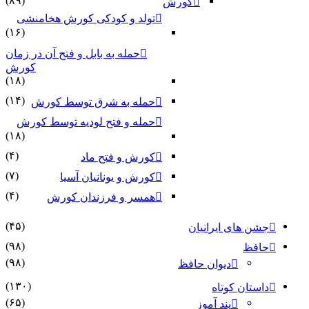
(۸۹)
کورش
تولد و کودکی کورش هخامنشی
(۱۶)
حمله به بابل و فتح آن در زمان
کورش
(۱۸)
(۱۴)
حمله به شرق توسط کورش
حمله و فتح لودیه توسط کورش
(۱۸)
(۴)
کورش و فتح ماد
(۷)
کورش و یونانیان آسیا
(۴)
همسر و فرزندان کورش
(۴۵)
جشن های ایرانیان
(۹۸)
حافظ
(۹۸)
دیوان حافظ
(۱۳۰)
داستان کوتاه
(۶۵)
پند آموز