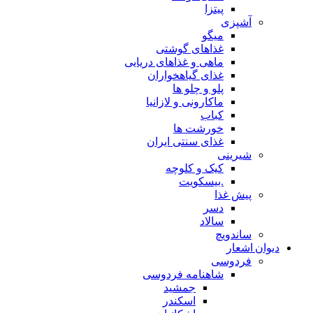
پیتزا
آشپزی
میگو
غذاهای گوشتی
ماهی و غذاهای دریایی
غذای گیاهخواران
پلو و چلو ها
ماکارونی و لازانیا
کباب
خورشت ها
غذای سنتی ایران
شیرینی
کیک و کلوچه
.بیسکویت
پیش غذا
دسر
سالاد
ساندویچ
دیوان اشعار
فردوسی
شاهنامه فردوسی
جمشید
اسکندر