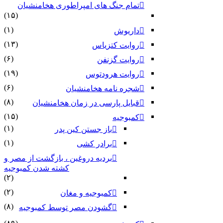
تمام جنگ های امپراطوری هخامنشیان
(۱۵)
(۱)
داریوش
(۱۳)
روایت کتزیاس
(۶)
روایت گزنفن
(۱۹)
روایت هرودتوس
(۶)
شجره نامه هخامنشیان
(۸)
قبایل پارسی در زمان هخامنشیان
(۱۵)
کمبوجیه
(۱)
باز جستن کین پدر
(۱)
برادر کشی
بردیه دروغین ، بازگشت از مصر و
کشته شدن کمبوجیه
(۲)
(۲)
کمبوجیه و مغان
(۸)
گشودن مصر توسط کمبوجیه