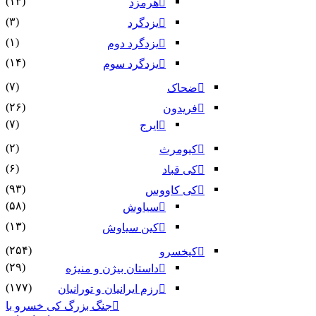
(۱۳)
هرمزد
(۳)
یزدگرد
(۱)
یزدگرد دوم
(۱۴)
یزدگرد سوم
(۷)
ضحاک
(۲۶)
فریدون
(۷)
ایرج
(۲)
کیومرث
(۶)
کی قباد
(۹۳)
کی کاووس
(۵۸)
سیاوش
(۱۳)
کین سیاوش
(۲۵۴)
کیخسرو
(۲۹)
داستان بیژن و منیژه
(۱۷۷)
رزم ایرانیان و تورانیان
جنگ بزرگ کی خسرو با