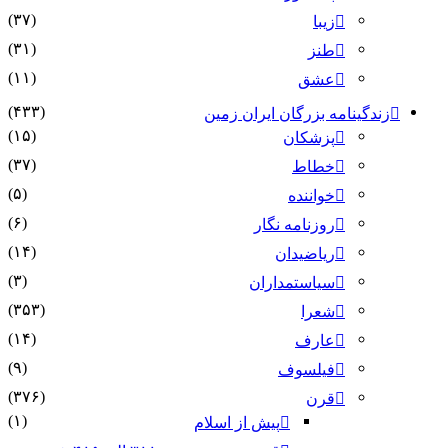
(۳۷)
زیبا
(۳۱)
طنز
(۱۱)
عشق
(۴۳۳)
زندگینامه بزرگان ایران زمین
(۱۵)
پزشکان
(۳۷)
خطاط
(۵)
خواننده
(۶)
روزنامه نگار
(۱۴)
ریاضیدان
(۳)
سیاستمداران
(۳۵۳)
شعرا
(۱۴)
عارف
(۹)
فیلسوف
(۳۷۶)
قرن
(۱)
پیش از اسلام