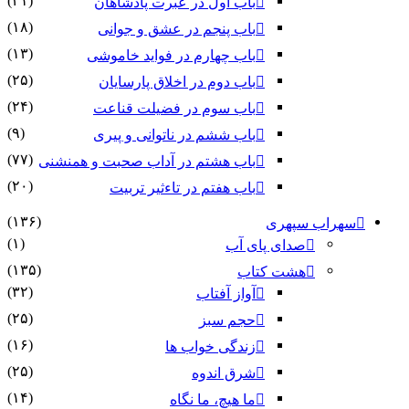
(۴۱)
باب اول در عبرت پادشاهان
(۱۸)
باب پنجم در عشق و جوانى
(۱۳)
باب چهارم در فواید خاموشى
(۲۵)
باب دوم در اخلاق پارسایان
(۲۴)
باب سوم در فضیلت قناعت
(۹)
باب ششم در ناتوانى و پیرى
(۷۷)
باب هشتم در آداب صحبت و همنشنى
(۲۰)
باب هفتم در تاءثیر تربیت
(۱۳۶)
سهراب سپهری
(۱)
صدای پای آب
(۱۳۵)
هشت کتاب
(۳۲)
آواز آفتاب
(۲۵)
حجم سبز
(۱۶)
زندگی خواب ها
(۲۵)
شرق اندوه
(۱۴)
ما هیچ، ما نگاه