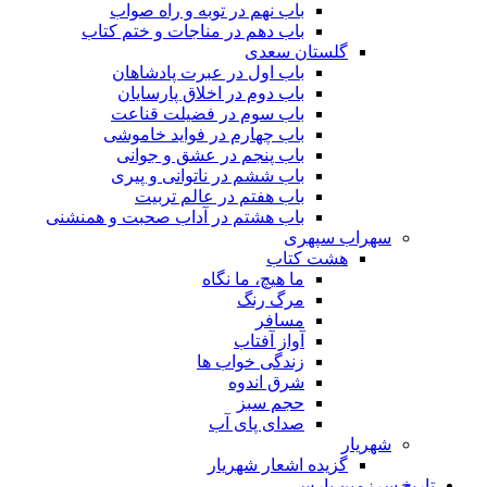
باب نهم در توبه و راه صواب
باب دهم در مناجات و ختم کتاب
گلستان سعدی
باب اول در عبرت پادشاهان
باب دوم در اخلاق پارسایان
باب سوم در فضیلت قناعت
باب چهارم در فواید خاموشى
باب پنجم در عشق و جوانى
باب ششم در ناتوانى و پیرى
باب هفتم در عالم تربیت
باب هشتم در آداب صحبت و همنشنى
سهراب سپهری
هشت کتاب
ما هیچ، ما نگاه
مرگ رنگ
مسافر
آواز آفتاب
زندگی خواب ها
شرق اندوه
حجم سبز
صدای پای آب
شهریار
گزیده اشعار شهریار
تاریخ سرزمین پارس