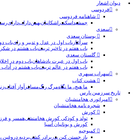
دیوان اشعار
فردوسی
شاهنامه فردوسی
جمشید
اسکندر
اشکانیان
بهمن
داراب
دارای
رست
سعدی
بوستان سعدی
سرآغاز
باب اول در عدل و تدبیر و رای
باب دو
باب هفتم در تاءثیر تربیت
باب هشتم در شکر 
گلستان سعدی
باب اول در عبرت پادشاهان
باب دوم در اخلا
باب هفتم در عالم تربیت
باب هشتم در آداب
سهراب سپهری
هشت کتاب
ما هیچ، ما نگاه
مرگ رنگ
مسافر
آواز آفتاب
زن
تاریخ سرزمین پارس
امپراتوری هخامنشیان
شجره نامه هخامنشیان
کورش
تولد و کودکی کورش هخامنشی
همسر و فرز
کورش و یونانیان آسیا
کمبوجیه
باز جستن کین پدر
برادر کشی
بردیه دروغین 