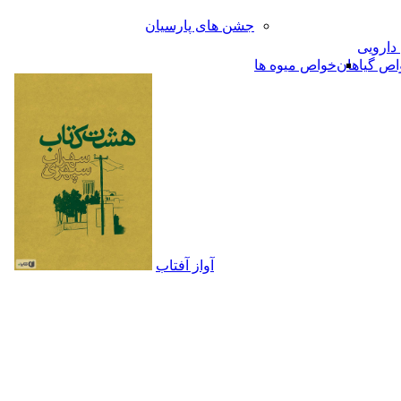
جشن های پارسیان
 دارویی
اص گیاهان
خواص میوه ها
آواز آفتاب