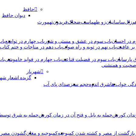
حافظ
دیوان حافظ
م
زال
ساسانیان
زو طهماسپ‏
ضحاک
فریدون
تهمورث
م در احسان
باب سوم در عشق و مستی و شور
باب چهارم در تواضع
باب
بر عافیت
باب نهم در توبه و راه صواب
باب دهم در مناجات و ختم کتاب
ق پارسایان
باب سوم در فضیلت قناعت
باب چهارم در فواید خاموشى
باب
 صحبت و همنشنى
شهریار
گزیده اشعار شهر
دگی خواب ها
شرق اندوه
حجم سبز
صدای پای آب
ندان کورش
حمله به بابل و فتح آن در زمان کورش
حمله به شرق توس
، بازگشت از مصر و کشته شدن کمبوجیه
کمبوجیه و مغان
گشودن مصر ت