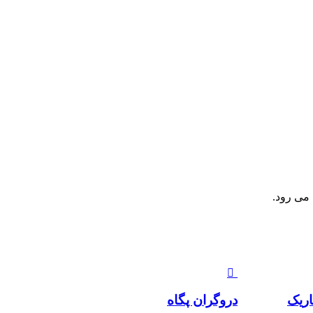
می رود.
اریک
دروگران پگاه