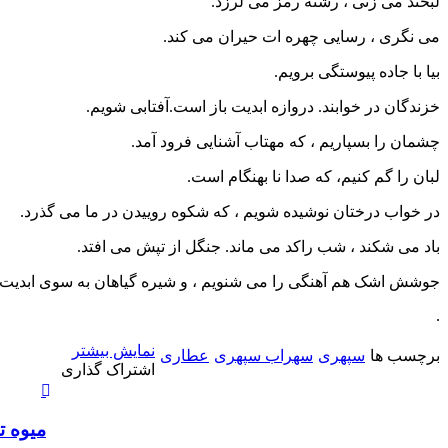
لبخند می زنی ، رشته رمز می لرزد.
می نگری ، رسایی چهره ات حیران می کند.
بیا با جاده پیوستگی برویم.
خزندگان در خوابند. دروازه ابدیت باز است.آفتابی شویم.
چشمان را بسپاریم ، که مهتاب آشنایی فرود آمد.
لبان را گم کنیم، که صدا نا بهنگام است.
در خواب درختان نوشیده شویم ، که شکوه روییدن در ما می گذرد.
باد می شکند ، شب راکد می ماند. جنگل از تپش می افتد.
جوشش اشک هم آهنگی را می شنویم ، و شیره گیاهان به سوی ابدیت 
.
نمایش بیشتر
برچسب ها
سپهری
سهراب سپهری
عطاری
X
چاپ
فیس
واتس
تلگرام
لینکدین
اشتراک
اشتراک گذاری
آپ
بوک
گذاری
از
طریق
میوه ت
ایمیل