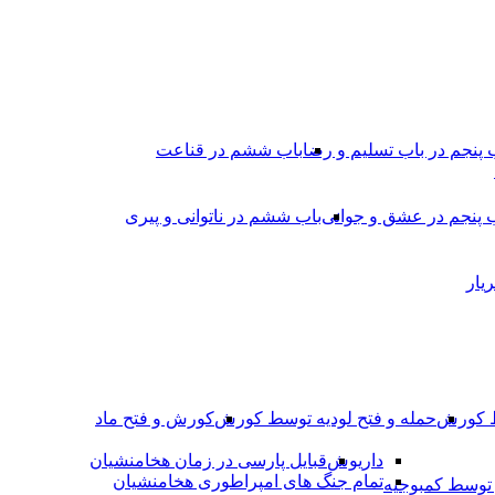
 پنجم در باب تسلیم و رضا
باب ششم در قناعت
 پنجم در عشق و جوانى
باب ششم در ناتوانى و پیرى
یار
ط کورش
حمله و فتح لودیه توسط کورش
کورش و فتح ماد
داریوش
قبایل پارسی در زمان هخامنشیان
تمام جنگ های امپراطوری هخامنشیان
وسط کمبوجیه