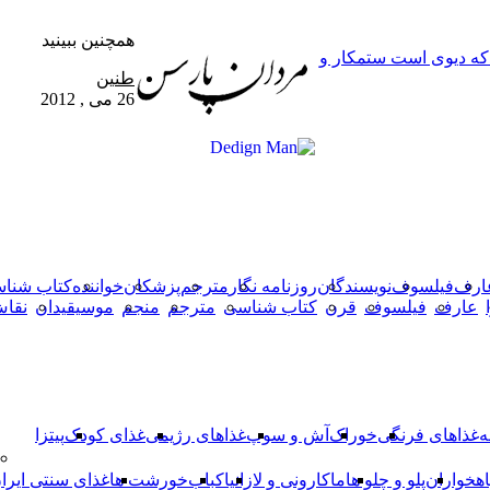
همچنین ببینید
 که دیوی است ستمکار و
بستن
طنین
26 می , 2012
X
وایبر
فیس
دکمه
واتس
تلگرام
آپ
بوک
بازگشت
به
بالا
ارف
فیلسوف
نویسندگان
روزنامه نگار
مترجم
پزشکان
خواننده
کتاب شنا
عارف
فیلسوف
قرن
کتاب شناسی
مترجم
منجم
موسیقیدان
نقا
ه
غذاهای فرنگی
خوراک
آش و سوپ
غذاهای رژیمی
غذای کودک
پیتزا
اهخواران
پلو و چلو ها
ماکارونی و لازانیا
کباب
خورشت ها
غذای سنتی ایرا