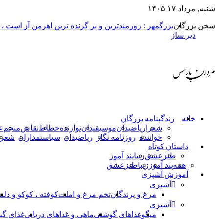
شنبه, مرداد ۱۷ ۱۴۰۵
سخن بزرگان
بزرگمهر : زورمندترین و پر گزنده ترین اهرمن آز است ،
دیر ساز
خانه
زندگینامه بزرگان
شعرا
ریاضیدان
موسیقیدان
نوازنده
خطاط
نقاش
منجم
ع
خواننده
روزنامه نگار
ریاضیدان
سیاستمداران
شعرا
داستان کوتاه
طنز
عشق
زیبا
پند آموز
همه
پند آموز
زیبا
طنز
عشق
آموزش آشپزی
آشپزی
مرغ و پرندگان
تخم مرغ و املت
کوفته ، کوکو و دلم
آشپزی
میگو
غذاهای گوشتی
ماهی و غذاهای دریایی
غذای گی