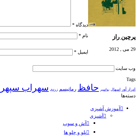
دیدگاه
*
نام
*
پرچین راز
29 می , 2012
ایمیل
*
وب‌ سایت
Tags
حافظ
سهراب سپهر
رماتیسم
ادرار آور
اسهال
زردی
بواسیر
دسته‌ها
آموزش آشپزی
آشپزی
آش و سوپ
پلو و چلو ها