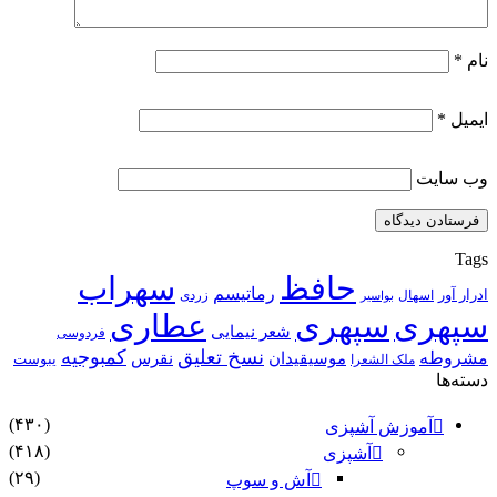
نام
*
ایمیل
*
وب‌ سایت
Tags
حافظ
سهراب
رماتیسم
ادرار آور
اسهال
زردی
بواسیر
سپهری
سپهری
عطاری
شعر نیمایی
فردوسی
نسخ تعلیق
کمبوجیه
مشروطه
موسیقیدان
نقرس
یبوست
ملک الشعرا
دسته‌ها
(۴۳۰)
آموزش آشپزی
(۴۱۸)
آشپزی
(۲۹)
آش و سوپ