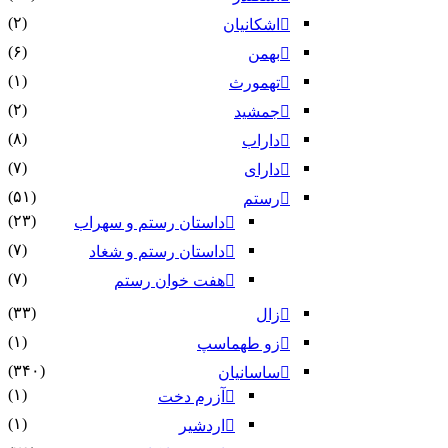
(۲)
اشکانیان
(۶)
بهمن
(۱)
تهمورث
(۲)
جمشید
(۸)
داراب
(۷)
دارای
(۵۱)
رستم
(۲۳)
داستان رستم و سهراب
(۷)
داستان رستم و شغاد
(۷)
هفت خوان رستم‏
(۳۳)
زال
(۱)
زو طهماسپ‏
(۳۴۰)
ساسانیان
(۱)
آزرم دخت
(۱)
اردشیر