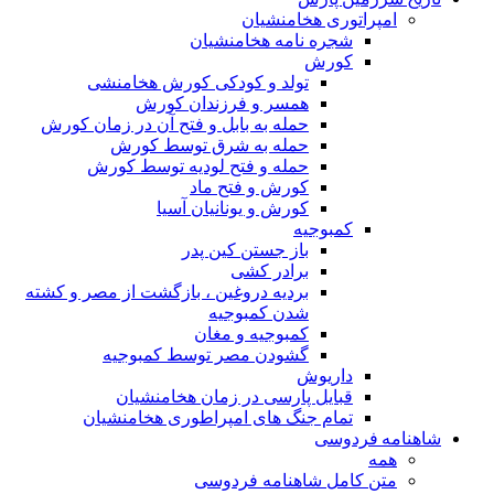
امپراتوری هخامنشیان
شجره نامه هخامنشیان
کورش
تولد و کودکی کورش هخامنشی
همسر و فرزندان کورش
حمله به بابل و فتح آن در زمان کورش
حمله به شرق توسط کورش
حمله و فتح لودیه توسط کورش
کورش و فتح ماد
کورش و یونانیان آسیا
کمبوجیه
باز جستن کین پدر
برادر کشی
بردیه دروغین ، بازگشت از مصر و کشته
شدن کمبوجیه
کمبوجیه و مغان
گشودن مصر توسط کمبوجیه
داریوش
قبایل پارسی در زمان هخامنشیان
تمام جنگ های امپراطوری هخامنشیان
شاهنامه فردوسی
همه
متن کامل شاهنامه فردوسی