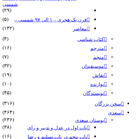
شمسی
(۲۹)
(۵)
قرن یک هجری – ۱ الی ۹۷ شمسی –
(۱۳۲)
معاصر
(۴)
کتاب شناسی
(۱۶)
مترجم
(۷)
منجم
(۳۲)
موسیقیدان
(۱۹)
نقاش
(۱۰)
نوازنده
(۴۵)
نویسندگان
(۳۱۶)
سخن بزرگان
(۴۶۴)
سعدی
(۲۳۶)
بوستان سعدی
(۳۸)
باب اول در عدل و تدبیر و رای
(۱۶)
باب پنجم در باب تسلیم و رضا