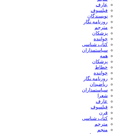
عارف
فیلسوف
نویسندگان
روزنامه نگار
مترجم
پزشکان
خواننده
کتاب شناسی
سیاستمداران
همه
پزشکان
خطاط
خواننده
روزنامه نگار
ریاضیدان
سیاستمداران
شعرا
عارف
فیلسوف
قرن
کتاب شناسی
مترجم
منجم