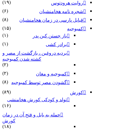
(۱۹)
روایت هرودتوس
(۶)
شجره نامه هخامنشیان
(۸)
قبایل پارسی در زمان هخامنشیان
(۱۵)
کمبوجیه
(۱)
باز جستن کین پدر
(۱)
برادر کشی
بردیه دروغین ، بازگشت از مصر و
کشته شدن کمبوجیه
(۲)
(۲)
کمبوجیه و مغان
(۸)
گشودن مصر توسط کمبوجیه
(۸۹)
کورش
تولد و کودکی کورش هخامنشی
(۱۶)
حمله به بابل و فتح آن در زمان
کورش
(۱۸)