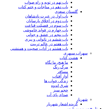
باب نهم در توبه و راه صواب
باب دهم در مناجات و ختم کتاب
گلستان سعدی
باب اول در عبرت پادشاهان
باب دوم در اخلاق پارسایان
باب سوم در فضیلت قناعت
باب چهارم در فواید خاموشى
باب پنجم در عشق و جوانى
باب ششم در ناتوانى و پیرى
باب هفتم در عالم تربیت
باب هشتم در آداب صحبت و همنشنى
سهراب سپهری
هشت کتاب
ما هیچ، ما نگاه
مرگ رنگ
مسافر
آواز آفتاب
زندگی خواب ها
شرق اندوه
حجم سبز
صدای پای آب
شهریار
گزیده اشعار شهریار
تاریخ سرزمین پارس