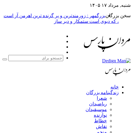
شنبه, مرداد ۱۷ ۱۴۰۵
سخن بزرگان
بزرگمهر : زورمندترین و پر گزنده ترین اهرمن آز است
، که دیوی است ستمکار و دیر ساز
فیس
X
بوک
یوتیوب
اینستاگرام
جست
برا
خانه
زندگینامه بزرگان
شعرا
ریاضیدان
موسیقیدان
نوازنده
خطاط
نقاش
منجم