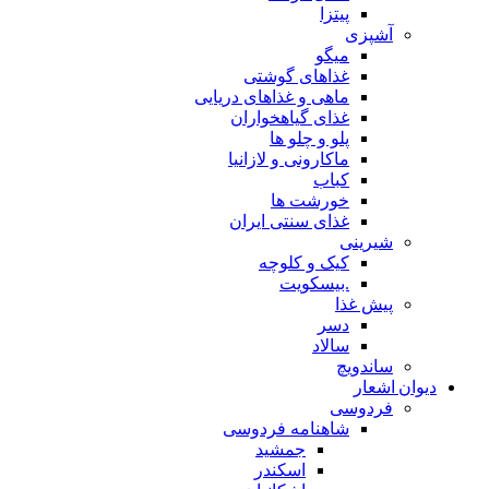
پیتزا
آشپزی
میگو
غذاهای گوشتی
ماهی و غذاهای دریایی
غذای گیاهخواران
پلو و چلو ها
ماکارونی و لازانیا
کباب
خورشت ها
غذای سنتی ایران
شیرینی
کیک و کلوچه
.بیسکویت
پیش غذا
دسر
سالاد
ساندویچ
دیوان اشعار
فردوسی
شاهنامه فردوسی
جمشید
اسکندر