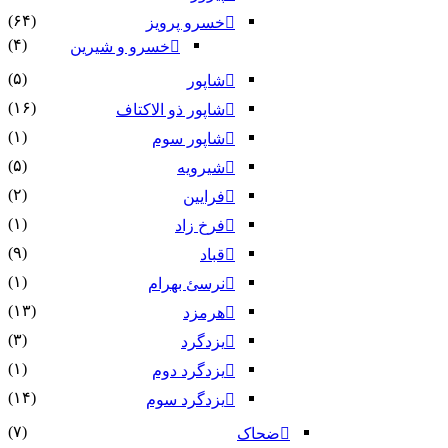
(۶۴)
خسرو پرویز
(۴)
خسرو و شیرین
(۵)
شاپور
(۱۶)
شاپور ذو الاکتاف
(۱)
شاپور سوم‏
(۵)
شیرویه
(۲)
فرایین
(۱)
فرخ زاد
(۹)
قباد
(۱)
نرسئ بهرام‏
(۱۳)
هرمزد
(۳)
یزدگرد
(۱)
یزدگرد دوم
(۱۴)
یزدگرد سوم
(۷)
ضحاک