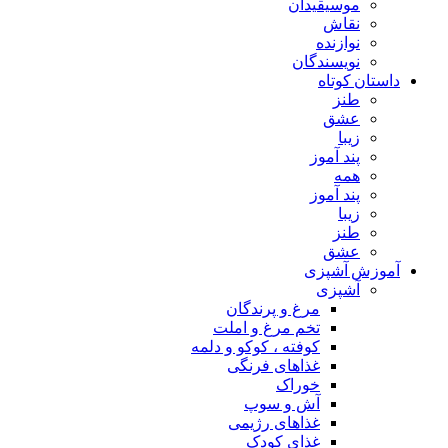
موسیقیدان
نقاش
نوازنده
نویسندگان
داستان کوتاه
طنز
عشق
زیبا
پند آموز
همه
پند آموز
زیبا
طنز
عشق
آموزش آشپزی
آشپزی
مرغ و پرندگان
تخم مرغ و املت
کوفته ، کوکو و دلمه
غذاهای فرنگی
خوراک
آش و سوپ
غذاهای رژیمی
غذای کودک