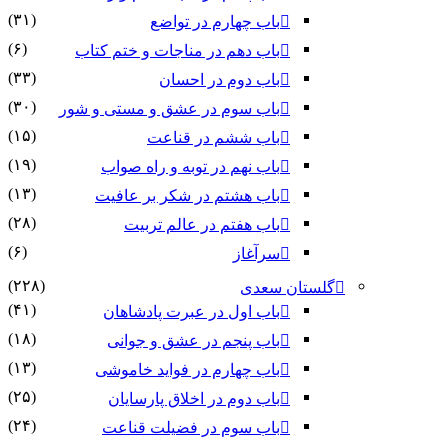
(۳۱)
باب چهارم در تواضع
(۶)
باب دهم در مناجات و ختم کتاب
(۳۳)
باب دوم در احسان
(۳۰)
باب سوم در عشق و مستی و شور
(۱۵)
باب ششم در قناعت
(۱۹)
باب نهم در توبه و راه صواب
(۱۳)
باب هشتم در شکر بر عافیت
(۲۸)
باب هفتم در عالم تربیت
(۶)
سرآغاز
(۲۲۸)
گلستان سعدی
(۴۱)
باب اول در عبرت پادشاهان
(۱۸)
باب پنجم در عشق و جوانى
(۱۳)
باب چهارم در فواید خاموشى
(۲۵)
باب دوم در اخلاق پارسایان
(۲۴)
باب سوم در فضیلت قناعت