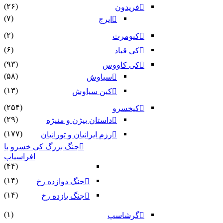
(۲۶)
فریدون
(۷)
ایرج
(۲)
کیومرث
(۶)
کی قباد
(۹۳)
کی کاووس
(۵۸)
سیاوش
(۱۳)
کین سیاوش
(۲۵۴)
کیخسرو
(۲۹)
داستان بیژن و منیژه
(۱۷۷)
رزم ایرانیان و تورانیان
جنگ بزرگ کی خسرو با
افراسیاب
(۴۴)
(۱۴)
جنگ دوازده رخ
(۱۴)
جنگ یازده رخ
(۱)
گرشاسپ