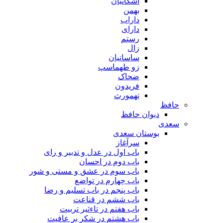
اشکانیان
بهمن
داراب
دارای
رستم
زال
ساسانیان
زو طهماسپ‏
ضحاک
فریدون
تهمورث
حافظ
دیوان حافظ
سعدی
بوستان سعدی
سرآغاز
باب اول در عدل و تدبیر و رای
باب دوم در احسان
باب سوم در عشق و مستی و شور
باب چهارم در تواضع
باب پنجم در باب تسلیم و رضا
باب ششم در قناعت
باب هفتم در تاءثیر تربیت
باب هشتم در شکر بر عافیت