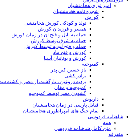
امپراتوری هخامنشیان
شجره نامه هخامنشیان
کورش
تولد و کودکی کورش هخامنشی
همسر و فرزندان کورش
حمله به بابل و فتح آن در زمان کورش
حمله به شرق توسط کورش
حمله و فتح لودیه توسط کورش
کورش و فتح ماد
کورش و یونانیان آسیا
کمبوجیه
باز جستن کین پدر
برادر کشی
بردیه دروغین ، بازگشت از مصر و کشته شد
کمبوجیه و مغان
گشودن مصر توسط کمبوجیه
داریوش
قبایل پارسی در زمان هخامنشیان
تمام جنگ های امپراطوری هخامنشیان
شاهنامه فردوسی
همه
متن کامل شاهنامه فردوسی
متفرقه