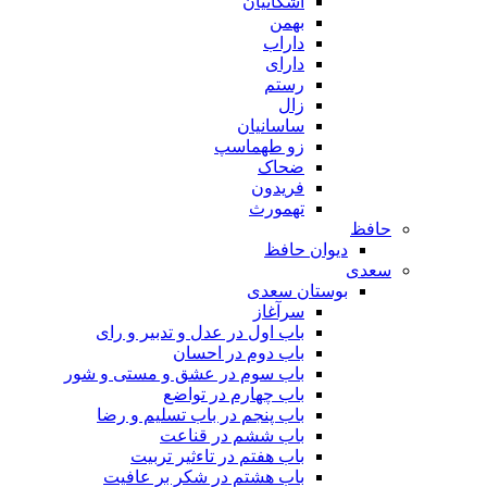
اشکانیان
بهمن
داراب
دارای
رستم
زال
ساسانیان
زو طهماسپ‏
ضحاک
فریدون
تهمورث
حافظ
دیوان حافظ
سعدی
بوستان سعدی
سرآغاز
باب اول در عدل و تدبیر و رای
باب دوم در احسان
باب سوم در عشق و مستی و شور
باب چهارم در تواضع
باب پنجم در باب تسلیم و رضا
باب ششم در قناعت
باب هفتم در تاءثیر تربیت
باب هشتم در شکر بر عافیت