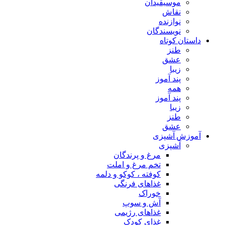
موسیقیدان
نقاش
نوازنده
نویسندگان
داستان کوتاه
طنز
عشق
زیبا
پند آموز
همه
پند آموز
زیبا
طنز
عشق
آموزش آشپزی
آشپزی
مرغ و پرندگان
تخم مرغ و املت
کوفته ، کوکو و دلمه
غذاهای فرنگی
خوراک
آش و سوپ
غذاهای رژیمی
غذای کودک