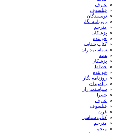
عارف
فیلسوف
نویسندگان
روزنامه نگار
مترجم
پزشکان
خواننده
کتاب شناسی
سیاستمداران
همه
پزشکان
خطاط
خواننده
روزنامه نگار
ریاضیدان
سیاستمداران
شعرا
عارف
فیلسوف
قرن
کتاب شناسی
مترجم
منجم