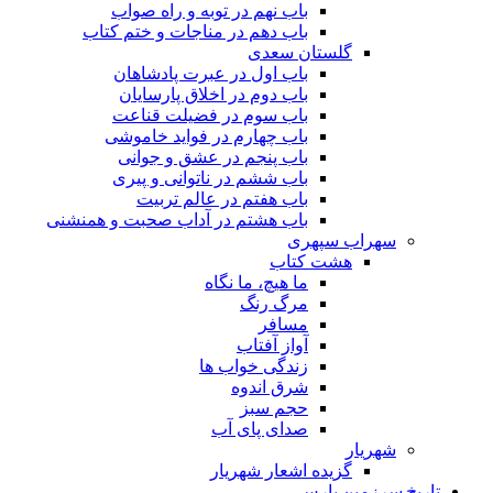
باب نهم در توبه و راه صواب
باب دهم در مناجات و ختم کتاب
گلستان سعدی
باب اول در عبرت پادشاهان
باب دوم در اخلاق پارسایان
باب سوم در فضیلت قناعت
باب چهارم در فواید خاموشى
باب پنجم در عشق و جوانى
باب ششم در ناتوانى و پیرى
باب هفتم در عالم تربیت
باب هشتم در آداب صحبت و همنشنى
سهراب سپهری
هشت کتاب
ما هیچ، ما نگاه
مرگ رنگ
مسافر
آواز آفتاب
زندگی خواب ها
شرق اندوه
حجم سبز
صدای پای آب
شهریار
گزیده اشعار شهریار
تاریخ سرزمین پارس