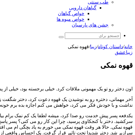
طب سنتی
گیاهان دارویی
خواص گیاهان
خواص میوه ها
جشن های پارسیان
جستجو
برای
خانه
/
داستان کوتاه
/
زیبا
/
قهوه نمکی
زیبا
عشق
قهوه نمکی
اون دختر رو تو یک مهمونی ملاقات کرد. خیلی برجسته بود، خیلی از پ
آخر مهمانی، دختره رو به نوشیدن یک قهوه دعوت کرد، دختر شگفت ز
نداشت و با خودش فکر می کرد، خواهش می کنم اجازه بده برم خون
یکدفعه پسر پیش خدمت رو صدا کرد، میشه لطفا یک کم نمک برام بیار
سرکشید. دختر با کنجکاوی پرسید، چرا این کار رو می کنی؟ پسر پاسخ
قهوه نمکی. حالا هر وقت قهوه نمکی می خورم به یاد بچگی ام می افت
سرازیر شد. دختر شدیدا تحت تاثیر قرار گرفت. یک احساس واقعی از 