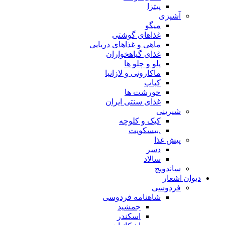
پیتزا
آشپزی
میگو
غذاهای گوشتی
ماهی و غذاهای دریایی
غذای گیاهخواران
پلو و چلو ها
ماکارونی و لازانیا
کباب
خورشت ها
غذای سنتی ایران
شیرینی
کیک و کلوچه
.بیسکویت
پیش غذا
دسر
سالاد
ساندویچ
دیوان اشعار
فردوسی
شاهنامه فردوسی
جمشید
اسکندر