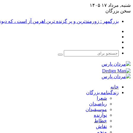
شنبه, مرداد ۱۷ ۱۴۰۵
سخن بزرگان
بزرگمهر : زورمندترین و پر گزنده ترین اهرمن آز است ، که دی
فیس
X
بوک
یوتیوب
اینستاگرام
جستجو
برای
خانه
زندگینامه بزرگان
شعرا
ریاضیدان
موسیقیدان
نوازنده
خطاط
نقاش
منجم