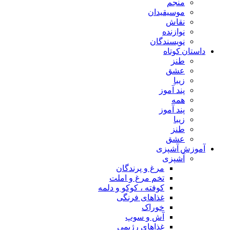
منجم
موسیقیدان
نقاش
نوازنده
نویسندگان
داستان کوتاه
طنز
عشق
زیبا
پند آموز
همه
پند آموز
زیبا
طنز
عشق
آموزش آشپزی
آشپزی
مرغ و پرندگان
تخم مرغ و املت
کوفته ، کوکو و دلمه
غذاهای فرنگی
خوراک
آش و سوپ
غذاهای رژیمی