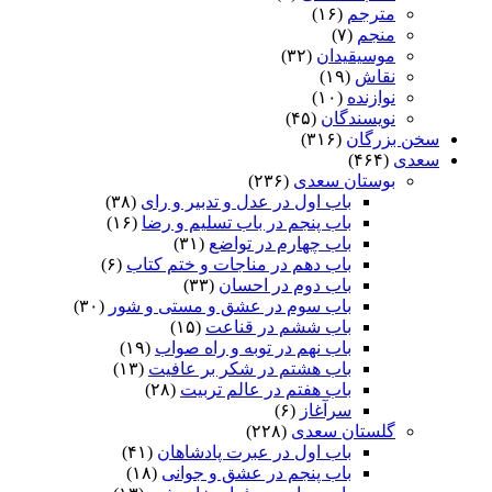
مترجم
(۱۶)
منجم
(۷)
موسیقیدان
(۳۲)
نقاش
(۱۹)
نوازنده
(۱۰)
نویسندگان
(۴۵)
سخن بزرگان
(۳۱۶)
سعدی
(۴۶۴)
بوستان سعدی
(۲۳۶)
باب اول در عدل و تدبیر و رای
(۳۸)
باب پنجم در باب تسلیم و رضا
(۱۶)
باب چهارم در تواضع
(۳۱)
باب دهم در مناجات و ختم کتاب
(۶)
باب دوم در احسان
(۳۳)
باب سوم در عشق و مستی و شور
(۳۰)
باب ششم در قناعت
(۱۵)
باب نهم در توبه و راه صواب
(۱۹)
باب هشتم در شکر بر عافیت
(۱۳)
باب هفتم در عالم تربیت
(۲۸)
سرآغاز
(۶)
گلستان سعدی
(۲۲۸)
باب اول در عبرت پادشاهان
(۴۱)
باب پنجم در عشق و جوانى
(۱۸)