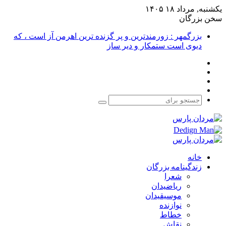
یکشنبه, مرداد ۱۸ ۱۴۰۵
سخن بزرگان
بزرگمهر : زورمندترین و پر گزنده ترین اهرمن آز است ، که
دیوی است ستمکار و دیر ساز
فیس
X
بوک
یوتیوب
اینستاگرام
جستجو
برای
خانه
زندگینامه بزرگان
شعرا
ریاضیدان
موسیقیدان
نوازنده
خطاط
نقاش