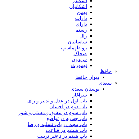
اسکندر
اشکانیان
بهمن
داراب
دارای
رستم
زال
ساسانیان
زو طهماسپ‏
ضحاک
فریدون
تهمورث
حافظ
دیوان حافظ
سعدی
بوستان سعدی
سرآغاز
باب اول در عدل و تدبیر و رای
باب دوم در احسان
باب سوم در عشق و مستی و شور
باب چهارم در تواضع
باب پنجم در باب تسلیم و رضا
باب ششم در قناعت
باب هفتم در تاءثیر تربیت