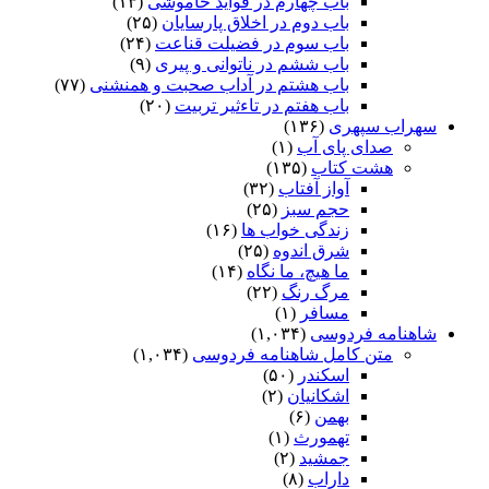
باب چهارم در فواید خاموشى
(۱۳)
باب دوم در اخلاق پارسایان
(۲۵)
باب سوم در فضیلت قناعت
(۲۴)
باب ششم در ناتوانى و پیرى
(۹)
باب هشتم در آداب صحبت و همنشنى
(۷۷)
باب هفتم در تاءثیر تربیت
(۲۰)
سهراب سپهری
(۱۳۶)
صدای پای آب
(۱)
هشت کتاب
(۱۳۵)
آواز آفتاب
(۳۲)
حجم سبز
(۲۵)
زندگی خواب ها
(۱۶)
شرق اندوه
(۲۵)
ما هیچ، ما نگاه
(۱۴)
مرگ رنگ
(۲۲)
مسافر
(۱)
شاهنامه فردوسی
(۱,۰۳۴)
متن کامل شاهنامه فردوسی
(۱,۰۳۴)
اسکندر
(۵۰)
اشکانیان
(۲)
بهمن
(۶)
تهمورث
(۱)
جمشید
(۲)
داراب
(۸)