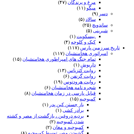
مرغ و پرندگان
(۴۷)
میگو
(۱۱)
دسر
(۹)
سالاد
(۵)
ساندویچ
(۲۵)
شیرینی
(۵)
.بیسکویت
(۱)
کیک و کلوچه
(۴)
تاریخ سرزمین پارس
(۱۱۷)
امپراتوری هخامنشیان
(۱۱۷)
تمام جنگ های امپراطوری هخامنشیان
(۱۵)
داریوش
(۱)
روایت کتزیاس
(۱۳)
روایت گزنفن
(۶)
روایت هرودتوس
(۱۹)
شجره نامه هخامنشیان
(۶)
قبایل پارسی در زمان هخامنشیان
(۸)
کمبوجیه
(۱۵)
باز جستن کین پدر
(۱)
برادر کشی
(۱)
بردیه دروغین ، بازگشت از مصر و کشته
شدن کمبوجیه
(۲)
کمبوجیه و مغان
(۲)
گشودن مصر توسط کمبوجیه
(۸)