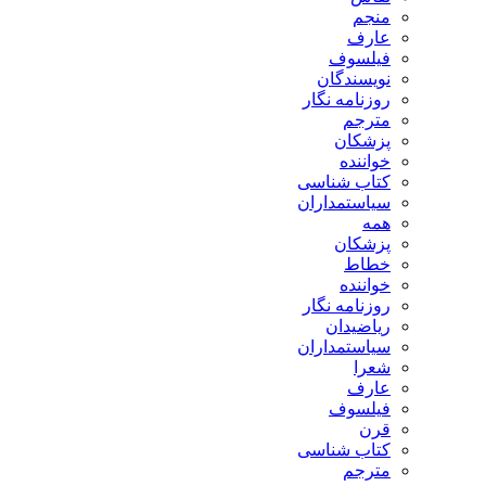
منجم
عارف
فیلسوف
نویسندگان
روزنامه نگار
مترجم
پزشکان
خواننده
کتاب شناسی
سیاستمداران
همه
پزشکان
خطاط
خواننده
روزنامه نگار
ریاضیدان
سیاستمداران
شعرا
عارف
فیلسوف
قرن
کتاب شناسی
مترجم