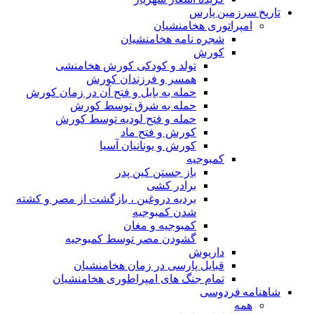
تاریخ سرزمین پارس
امپراتوری هخامنشیان
شجره نامه هخامنشیان
کورش
تولد و کودکی کورش هخامنشی
همسر و فرزندان کورش
حمله به بابل و فتح آن در زمان کورش
حمله به شرق توسط کورش
حمله و فتح لودیه توسط کورش
کورش و فتح ماد
کورش و یونانیان آسیا
کمبوجیه
باز جستن کین پدر
برادر کشی
بردیه دروغین ، بازگشت از مصر و کشته
شدن کمبوجیه
کمبوجیه و مغان
گشودن مصر توسط کمبوجیه
داریوش
قبایل پارسی در زمان هخامنشیان
تمام جنگ های امپراطوری هخامنشیان
شاهنامه فردوسی
همه