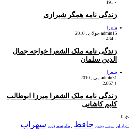
191
۰
زندگی نامه همگر شیرازی
شعرا
15 جولای , 2010
admin
434
۰
زندگی نامه ملک الشعرا خواجه جمال
الدین سلمان
شعرا
31 می , 2010
admin
2,867
۱
زندگی نامه ملک الشعرا میرزا ابوطالب
کلیم کاشانی
Tags
حافظ
سهراب
رماتیسم
ادرار آور
اسهال
زردی
بواسیر