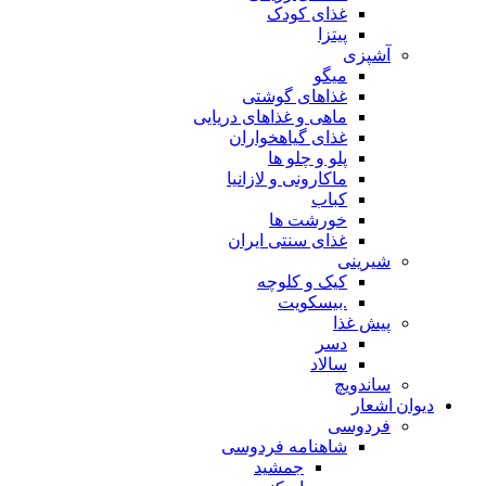
غذای کودک
پیتزا
آشپزی
میگو
غذاهای گوشتی
ماهی و غذاهای دریایی
غذای گیاهخواران
پلو و چلو ها
ماکارونی و لازانیا
کباب
خورشت ها
غذای سنتی ایران
شیرینی
کیک و کلوچه
.بیسکویت
پیش غذا
دسر
سالاد
ساندویچ
دیوان اشعار
فردوسی
شاهنامه فردوسی
جمشید