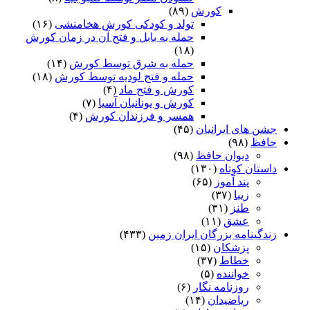
کورش
(۸۹)
تولد و کودکی کورش هخامنشی
(۱۶)
حمله به بابل و فتح آن در زمان کورش
(۱۸)
حمله به شرق توسط کورش
(۱۴)
حمله و فتح لودیه توسط کورش
(۱۸)
کورش و فتح ماد
(۴)
کورش و یونانیان آسیا
(۷)
همسر و فرزندان کورش
(۴)
جشن های ایرانیان
(۴۵)
حافظ
(۹۸)
دیوان حافظ
(۹۸)
داستان کوتاه
(۱۳۰)
پند آموز
(۶۵)
زیبا
(۳۷)
طنز
(۳۱)
عشق
(۱۱)
زندگینامه بزرگان ایران زمین
(۴۳۳)
پزشکان
(۱۵)
خطاط
(۳۷)
خواننده
(۵)
روزنامه نگار
(۶)
ریاضیدان
(۱۴)