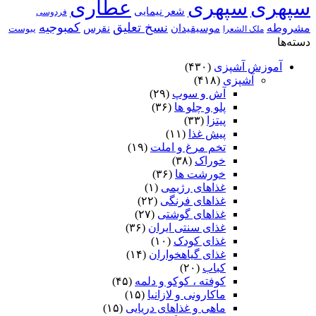
سپهری
سپهری
عطاری
شعر نیمایی
فردوسی
نسخ تعلیق
کمبوجیه
مشروطه
موسیقیدان
نقرس
یبوست
ملک الشعرا
دسته‌ها
آموزش آشپزی
(۴۳۰)
آشپزی
(۴۱۸)
آش و سوپ
(۲۹)
پلو و چلو ها
(۳۶)
پیتزا
(۳۳)
پیش غذا
(۱۱)
تخم مرغ و املت
(۱۹)
خوراک
(۳۸)
خورشت ها
(۳۶)
غذاهای رژیمی
(۱)
غذاهای فرنگی
(۲۲)
غذاهای گوشتی
(۲۷)
غذای سنتی ایران
(۳۶)
غذای کودک
(۱۰)
غذای گیاهخواران
(۱۴)
کباب
(۲۰)
کوفته ، کوکو و دلمه
(۴۵)
ماکارونی و لازانیا
(۱۵)
ماهی و غذاهای دریایی
(۱۵)