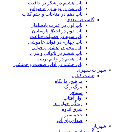
باب هشتم در شکر بر عافیت
باب نهم در توبه و راه صواب
باب دهم در مناجات و ختم کتاب
گلستان سعدی
باب اول در عبرت پادشاهان
باب دوم در اخلاق پارسایان
باب سوم در فضیلت قناعت
باب چهارم در فواید خاموشى
باب پنجم در عشق و جوانى
باب ششم در ناتوانى و پیرى
باب هفتم در عالم تربیت
باب هشتم در آداب صحبت و همنشنى
سهراب سپهری
هشت کتاب
ما هیچ، ما نگاه
مرگ رنگ
مسافر
آواز آفتاب
زندگی خواب ها
شرق اندوه
حجم سبز
صدای پای آب
شهریار
گزیده اشعار شهریار