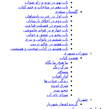
باب نهم در توبه و راه صواب
باب دهم در مناجات و ختم کتاب
گلستان سعدی
باب اول در عبرت پادشاهان
باب دوم در اخلاق پارسایان
باب سوم در فضیلت قناعت
باب چهارم در فواید خاموشى
باب پنجم در عشق و جوانى
باب ششم در ناتوانى و پیرى
باب هفتم در عالم تربیت
باب هشتم در آداب صحبت و همنشنى
سهراب سپهری
هشت کتاب
ما هیچ، ما نگاه
مرگ رنگ
مسافر
آواز آفتاب
زندگی خواب ها
شرق اندوه
حجم سبز
صدای پای آب
شهریار
گزیده اشعار شهریار
تاریخ سرزمین پارس