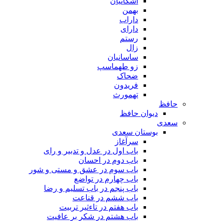
اشکانیان
بهمن
داراب
دارای
رستم
زال
ساسانیان
زو طهماسپ‏
ضحاک
فریدون
تهمورث
حافظ
دیوان حافظ
سعدی
بوستان سعدی
سرآغاز
باب اول در عدل و تدبیر و رای
باب دوم در احسان
باب سوم در عشق و مستی و شور
باب چهارم در تواضع
باب پنجم در باب تسلیم و رضا
باب ششم در قناعت
باب هفتم در تاءثیر تربیت
باب هشتم در شکر بر عافیت