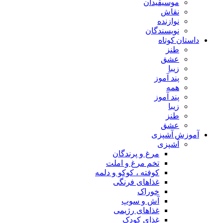
موسیقیدان
نقاش
نوازنده
نویسندگان
داستان کوتاه
طنز
عشق
زیبا
پند آموز
همه
پند آموز
زیبا
طنز
عشق
آموزش آشپزی
آشپزی
مرغ و پرندگان
تخم مرغ و املت
کوفته ، کوکو و دلمه
غذاهای فرنگی
خوراک
آش و سوپ
غذاهای رژیمی
غذای کودک