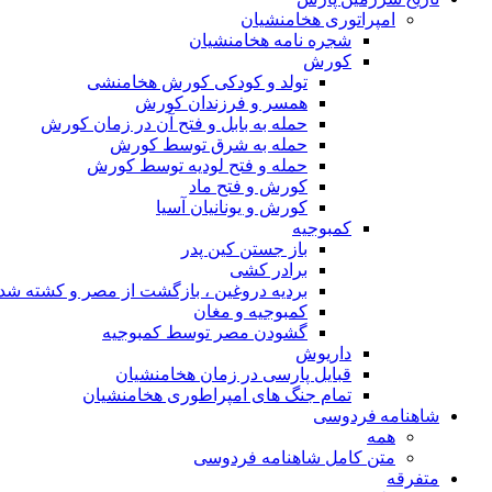
امپراتوری هخامنشیان
شجره نامه هخامنشیان
کورش
تولد و کودکی کورش هخامنشی
همسر و فرزندان کورش
حمله به بابل و فتح آن در زمان کورش
حمله به شرق توسط کورش
حمله و فتح لودیه توسط کورش
کورش و فتح ماد
کورش و یونانیان آسیا
کمبوجیه
باز جستن کین پدر
برادر کشی
بردیه دروغین ، بازگشت از مصر و کشته شد
کمبوجیه و مغان
گشودن مصر توسط کمبوجیه
داریوش
قبایل پارسی در زمان هخامنشیان
تمام جنگ های امپراطوری هخامنشیان
شاهنامه فردوسی
همه
متن کامل شاهنامه فردوسی
متفرقه