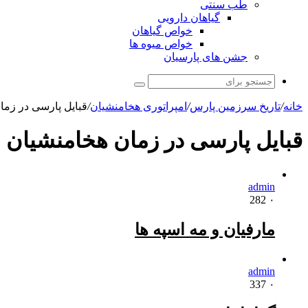
طب سنتی
گیاهان دارویی
خواص گیاهان
خواص میوه ها
جشن های پارسیان
جستجو
برای
خانه
/
تاریخ سرزمین پارس
/
امپراتوری هخامنشیان
/
قبایل پارسی در زما
قبایل پارسی در زمان هخامنشیان
admin
282
۰
مارفیان و مه اسپه ها
admin
337
۰