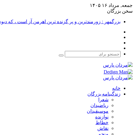
جمعه, مرداد ۱۶ ۱۴۰۵
سخن بزرگان
بزرگمهر : زورمندترین و پر گزنده ترین اهرمن آز است ، که دی
فیس
X
بوک
یوتیوب
اینستاگرام
جستجو
برای
خانه
زندگینامه بزرگان
شعرا
ریاضیدان
موسیقیدان
نوازنده
خطاط
نقاش
منجم