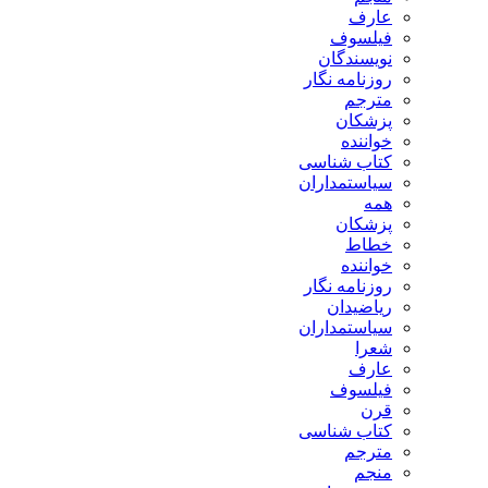
عارف
فیلسوف
نویسندگان
روزنامه نگار
مترجم
پزشکان
خواننده
کتاب شناسی
سیاستمداران
همه
پزشکان
خطاط
خواننده
روزنامه نگار
ریاضیدان
سیاستمداران
شعرا
عارف
فیلسوف
قرن
کتاب شناسی
مترجم
منجم