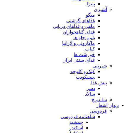
پیتزا
آشپزی
میگو
غذاهای گوشتی
ماهی و غذاهای دریایی
غذای گیاهخواران
پلو و چلو ها
ماکارونی و لازانیا
کباب
خورشت ها
غذای سنتی ایران
شیرینی
کیک و کلوچه
.بیسکویت
پیش غذا
دسر
سالاد
ساندویچ
دیوان اشعار
فردوسی
شاهنامه فردوسی
جمشید
اسکندر