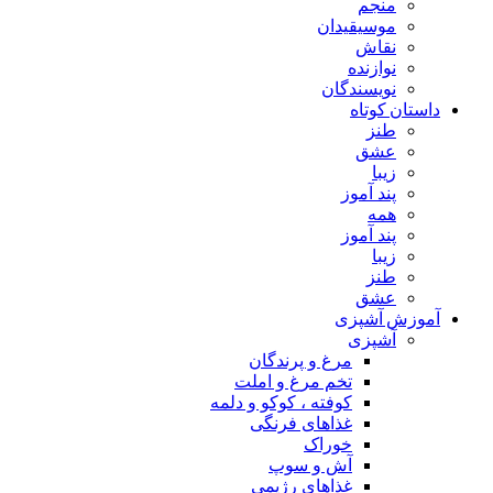
منجم
موسیقیدان
نقاش
نوازنده
نویسندگان
داستان کوتاه
طنز
عشق
زیبا
پند آموز
همه
پند آموز
زیبا
طنز
عشق
آموزش آشپزی
آشپزی
مرغ و پرندگان
تخم مرغ و املت
کوفته ، کوکو و دلمه
غذاهای فرنگی
خوراک
آش و سوپ
غذاهای رژیمی