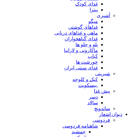
غذای کودک
پیتزا
آشپزی
میگو
غذاهای گوشتی
ماهی و غذاهای دریایی
غذای گیاهخواران
پلو و چلو ها
ماکارونی و لازانیا
کباب
خورشت ها
غذای سنتی ایران
شیرینی
کیک و کلوچه
.بیسکویت
پیش غذا
دسر
سالاد
ساندویچ
دیوان اشعار
فردوسی
شاهنامه فردوسی
جمشید