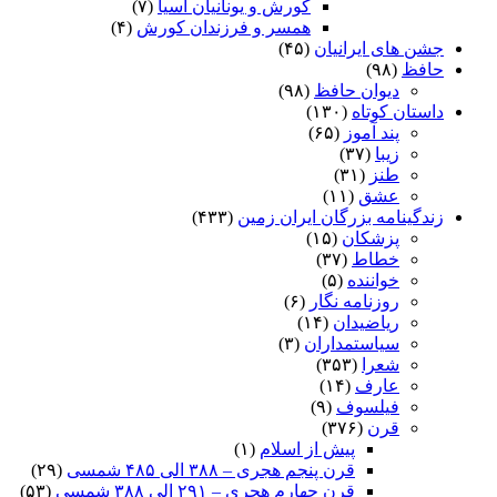
کورش و یونانیان آسیا
(۷)
همسر و فرزندان کورش
(۴)
جشن های ایرانیان
(۴۵)
حافظ
(۹۸)
دیوان حافظ
(۹۸)
داستان کوتاه
(۱۳۰)
پند آموز
(۶۵)
زیبا
(۳۷)
طنز
(۳۱)
عشق
(۱۱)
زندگینامه بزرگان ایران زمین
(۴۳۳)
پزشکان
(۱۵)
خطاط
(۳۷)
خواننده
(۵)
روزنامه نگار
(۶)
ریاضیدان
(۱۴)
سیاستمداران
(۳)
شعرا
(۳۵۳)
عارف
(۱۴)
فیلسوف
(۹)
قرن
(۳۷۶)
پیش از اسلام
(۱)
قرن پنجم هجری – ۳۸۸ الی ۴۸۵ شمسی
(۲۹)
قرن چهارم هجری – ۲۹۱ الی ۳۸۸ شمسی
(۵۳)