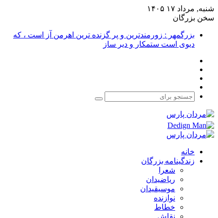
شنبه, مرداد ۱۷ ۱۴۰۵
سخن بزرگان
بزرگمهر : زورمندترین و پر گزنده ترین اهرمن آز است ، که
دیوی است ستمکار و دیر ساز
فیس
X
بوک
یوتیوب
اینستاگرام
جستجو
برای
خانه
زندگینامه بزرگان
شعرا
ریاضیدان
موسیقیدان
نوازنده
خطاط
نقاش