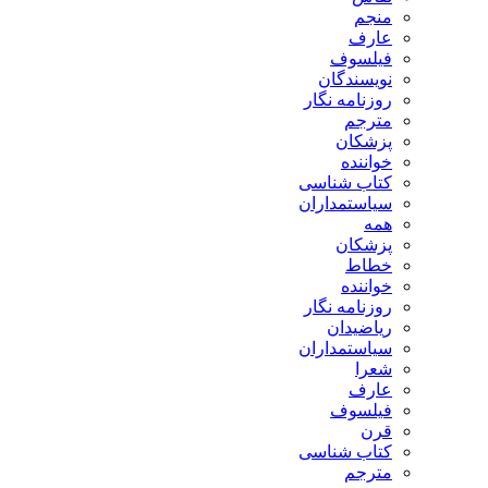
منجم
عارف
فیلسوف
نویسندگان
روزنامه نگار
مترجم
پزشکان
خواننده
کتاب شناسی
سیاستمداران
همه
پزشکان
خطاط
خواننده
روزنامه نگار
ریاضیدان
سیاستمداران
شعرا
عارف
فیلسوف
قرن
کتاب شناسی
مترجم