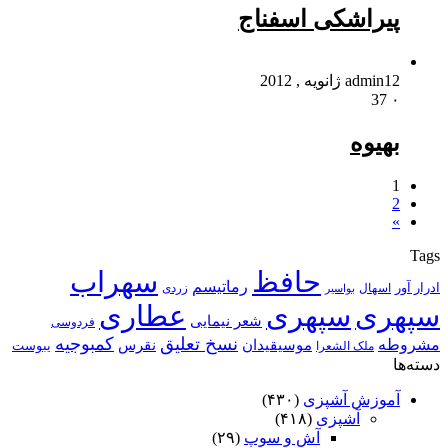
پیراشکی اسفناج
12 ژانویه , 2012
admin
37
۰
بهیوه
1
2
»
Tags
حافظ
سهراب
رماتیسم
ادرار آور
اسهال
زردی
بواسیر
سپهری
سپهری
عطاری
شعر نیمایی
فردوسی
نسخ تعلیق
کمبوجیه
مشروطه
موسیقیدان
نقرس
یبوست
ملک الشعرا
دسته‌ها
آموزش آشپزی
(۴۳۰)
آشپزی
(۴۱۸)
آش و سوپ
(۲۹)