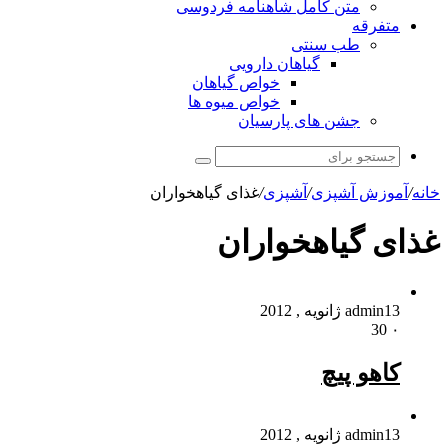
متن کامل شاهنامه فردوسی
متفرقه
طب سنتی
گیاهان دارویی
خواص گیاهان
خواص میوه ها
جشن های پارسیان
جستجو
برای
خانه
/
آموزش آشپزی
/
آشپزی
/
غذای گیاهخواران
غذای گیاهخواران
13 ژانویه , 2012
admin
30
۰
کاهو پیچ
13 ژانویه , 2012
admin