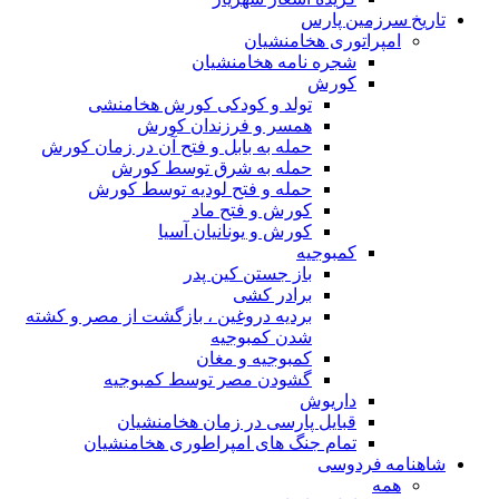
تاریخ سرزمین پارس
امپراتوری هخامنشیان
شجره نامه هخامنشیان
کورش
تولد و کودکی کورش هخامنشی
همسر و فرزندان کورش
حمله به بابل و فتح آن در زمان کورش
حمله به شرق توسط کورش
حمله و فتح لودیه توسط کورش
کورش و فتح ماد
کورش و یونانیان آسیا
کمبوجیه
باز جستن کین پدر
برادر کشی
بردیه دروغین ، بازگشت از مصر و کشته
شدن کمبوجیه
کمبوجیه و مغان
گشودن مصر توسط کمبوجیه
داریوش
قبایل پارسی در زمان هخامنشیان
تمام جنگ های امپراطوری هخامنشیان
شاهنامه فردوسی
همه