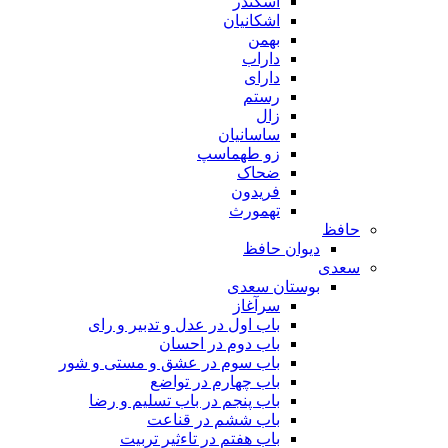
اسکندر
اشکانیان
بهمن
داراب
دارای
رستم
زال
ساسانیان
زو طهماسپ‏
ضحاک
فریدون
تهمورث
حافظ
دیوان حافظ
سعدی
بوستان سعدی
سرآغاز
باب اول در عدل و تدبیر و رای
باب دوم در احسان
باب سوم در عشق و مستی و شور
باب چهارم در تواضع
باب پنجم در باب تسلیم و رضا
باب ششم در قناعت
باب هفتم در تاءثیر تربیت