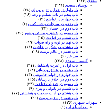
سعدی
(۴۶۴)
بوستان سعدی
(۲۳۶)
باب اول در عدل و تدبیر و رای
(۳۸)
باب پنجم در باب تسلیم و رضا
(۱۶)
باب چهارم در تواضع
(۳۱)
باب دهم در مناجات و ختم کتاب
(۶)
باب دوم در احسان
(۳۳)
باب سوم در عشق و مستی و شور
(۳۰)
باب ششم در قناعت
(۱۵)
باب نهم در توبه و راه صواب
(۱۹)
باب هشتم در شکر بر عافیت
(۱۳)
باب هفتم در عالم تربیت
(۲۸)
سرآغاز
(۶)
گلستان سعدی
(۲۲۸)
باب اول در عبرت پادشاهان
(۴۱)
باب پنجم در عشق و جوانى
(۱۸)
باب چهارم در فواید خاموشى
(۱۳)
باب دوم در اخلاق پارسایان
(۲۵)
باب سوم در فضیلت قناعت
(۲۴)
باب ششم در ناتوانى و پیرى
(۹)
باب هشتم در آداب صحبت و همنشنى
(۷۷)
باب هفتم در تاءثیر تربیت
(۲۰)
سهراب سپهری
(۱۳۶)
صدای پای آب
(۱)