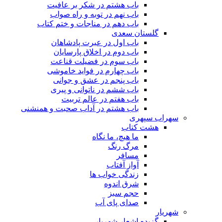
باب هشتم در شکر بر عافیت
باب نهم در توبه و راه صواب
باب دهم در مناجات و ختم کتاب
گلستان سعدی
باب اول در عبرت پادشاهان
باب دوم در اخلاق پارسایان
باب سوم در فضیلت قناعت
باب چهارم در فواید خاموشى
باب پنجم در عشق و جوانى
باب ششم در ناتوانى و پیرى
باب هفتم در عالم تربیت
باب هشتم در آداب صحبت و همنشنى
سهراب سپهری
هشت کتاب
ما هیچ، ما نگاه
مرگ رنگ
مسافر
آواز آفتاب
زندگی خواب ها
شرق اندوه
حجم سبز
صدای پای آب
شهریار
گزیده اشعار شهریار