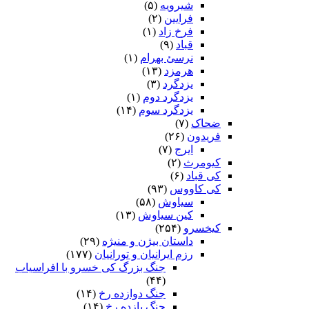
شیرویه
(۵)
فرایین
(۲)
فرخ زاد
(۱)
قباد
(۹)
نرسئ بهرام‏
(۱)
هرمزد
(۱۳)
یزدگرد
(۳)
یزدگرد دوم
(۱)
یزدگرد سوم
(۱۴)
ضحاک
(۷)
فریدون
(۲۶)
ایرج
(۷)
کیومرث
(۲)
کی قباد
(۶)
کی کاووس
(۹۳)
سیاوش
(۵۸)
کین سیاوش
(۱۳)
کیخسرو
(۲۵۴)
داستان بیژن و منیژه
(۲۹)
رزم ایرانیان و تورانیان
(۱۷۷)
جنگ بزرگ کی خسرو با افراسیاب
(۴۴)
جنگ دوازده رخ
(۱۴)
جنگ یازده رخ
(۱۴)