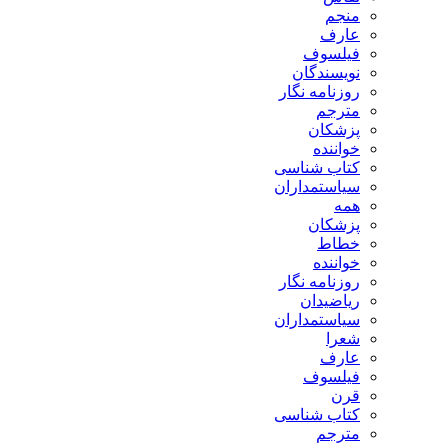
منجم
عارف
فیلسوف
نویسندگان
روزنامه نگار
مترجم
پزشکان
خواننده
کتاب شناسی
سیاستمداران
همه
پزشکان
خطاط
خواننده
روزنامه نگار
ریاضیدان
سیاستمداران
شعرا
عارف
فیلسوف
قرن
کتاب شناسی
مترجم