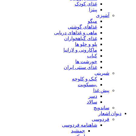
غذای کودک
پیتزا
آشپزی
میگو
غذاهای گوشتی
ماهی و غذاهای دریایی
غذای گیاهخواران
پلو و چلو ها
ماکارونی و لازانیا
کباب
خورشت ها
غذای سنتی ایران
شیرینی
کیک و کلوچه
.بیسکویت
پیش غذا
دسر
سالاد
ساندویچ
دیوان اشعار
فردوسی
شاهنامه فردوسی
جمشید