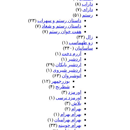
داراب
(۸)
دارای
(۷)
رستم
(۵۱)
داستان رستم و سهراب
(۲۳)
داستان رستم و شغاد
(۷)
هفت خوان رستم‏
(۷)
زال
(۳۳)
زو طهماسپ‏
(۱)
ساسانیان
(۳۴۰)
آزرم دخت
(۱)
اردشیر
(۱)
اردشیر بابکان
(۲۹)
اردشیر شیروی
(۱)
انوشیروان
(۶۳)
بوزرجمهر
(۱۲)
شطرنج
(۴)
اورمزد
(۳)
اورمزد نرسى‏
(۱)
بلاش
(۳)
بهرام
(۲)
بهرام بهرام
(۱)
بهرام بهرامیان‏
(۱)
بهرام چوبینه
(۳۳)