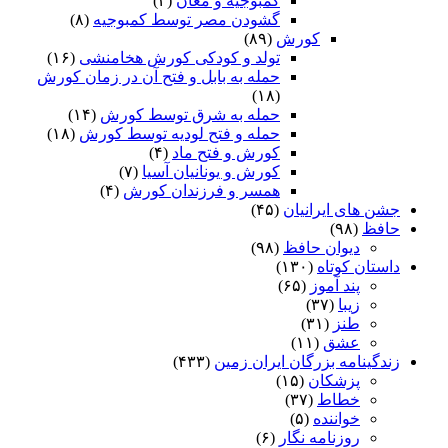
کمبوجیه و مغان
(۲)
گشودن مصر توسط کمبوجیه
(۸)
کورش
(۸۹)
تولد و کودکی کورش هخامنشی
(۱۶)
حمله به بابل و فتح آن در زمان کورش
(۱۸)
حمله به شرق توسط کورش
(۱۴)
حمله و فتح لودیه توسط کورش
(۱۸)
کورش و فتح ماد
(۴)
کورش و یونانیان آسیا
(۷)
همسر و فرزندان کورش
(۴)
جشن های ایرانیان
(۴۵)
حافظ
(۹۸)
دیوان حافظ
(۹۸)
داستان کوتاه
(۱۳۰)
پند آموز
(۶۵)
زیبا
(۳۷)
طنز
(۳۱)
عشق
(۱۱)
زندگینامه بزرگان ایران زمین
(۴۳۳)
پزشکان
(۱۵)
خطاط
(۳۷)
خواننده
(۵)
روزنامه نگار
(۶)