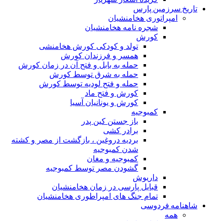
تاریخ سرزمین پارس
امپراتوری هخامنشیان
شجره نامه هخامنشیان
کورش
تولد و کودکی کورش هخامنشی
همسر و فرزندان کورش
حمله به بابل و فتح آن در زمان کورش
حمله به شرق توسط کورش
حمله و فتح لودیه توسط کورش
کورش و فتح ماد
کورش و یونانیان آسیا
کمبوجیه
باز جستن کین پدر
برادر کشی
بردیه دروغین ، بازگشت از مصر و کشته
شدن کمبوجیه
کمبوجیه و مغان
گشودن مصر توسط کمبوجیه
داریوش
قبایل پارسی در زمان هخامنشیان
تمام جنگ های امپراطوری هخامنشیان
شاهنامه فردوسی
همه