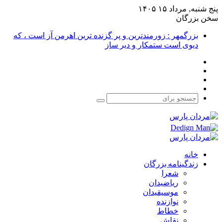
پنج شنبه, مرداد ۱۵ ۱۴۰۵
سخن بزرگان
بزرگمهر : زورمندترین و پر گزنده ترین اهرمن آز است ، که
دیوی است ستمکار و دیر ساز
فیس
X
بوک
یوتیوب
اینستاگرام
جستجو
برای
خانه
زندگینامه بزرگان
شعرا
ریاضیدان
موسیقیدان
نوازنده
خطاط
نقاش