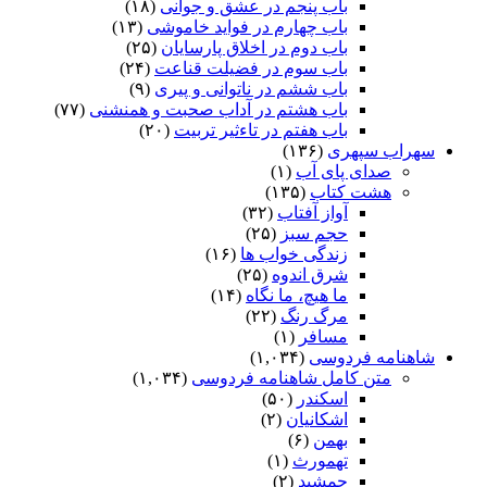
باب پنجم در عشق و جوانى
(۱۸)
باب چهارم در فواید خاموشى
(۱۳)
باب دوم در اخلاق پارسایان
(۲۵)
باب سوم در فضیلت قناعت
(۲۴)
باب ششم در ناتوانى و پیرى
(۹)
باب هشتم در آداب صحبت و همنشنى
(۷۷)
باب هفتم در تاءثیر تربیت
(۲۰)
سهراب سپهری
(۱۳۶)
صدای پای آب
(۱)
هشت کتاب
(۱۳۵)
آواز آفتاب
(۳۲)
حجم سبز
(۲۵)
زندگی خواب ها
(۱۶)
شرق اندوه
(۲۵)
ما هیچ، ما نگاه
(۱۴)
مرگ رنگ
(۲۲)
مسافر
(۱)
شاهنامه فردوسی
(۱,۰۳۴)
متن کامل شاهنامه فردوسی
(۱,۰۳۴)
اسکندر
(۵۰)
اشکانیان
(۲)
بهمن
(۶)
تهمورث
(۱)
جمشید
(۲)