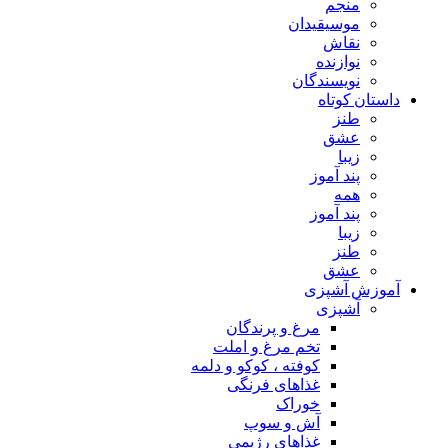
منجم
موسیقیدان
نقاش
نوازنده
نویسندگان
داستان کوتاه
طنز
عشق
زیبا
پند آموز
همه
پند آموز
زیبا
طنز
عشق
آموزش آشپزی
آشپزی
مرغ و پرندگان
تخم مرغ و املت
کوفته ، کوکو و دلمه
غذاهای فرنگی
خوراک
آش و سوپ
غذاهای رژیمی