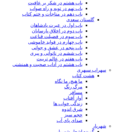
باب هشتم در شکر بر عافیت
باب نهم در توبه و راه صواب
باب دهم در مناجات و ختم کتاب
گلستان سعدی
باب اول در عبرت پادشاهان
باب دوم در اخلاق پارسایان
باب سوم در فضیلت قناعت
باب چهارم در فواید خاموشى
باب پنجم در عشق و جوانى
باب ششم در ناتوانى و پیرى
باب هفتم در عالم تربیت
باب هشتم در آداب صحبت و همنشنى
سهراب سپهری
هشت کتاب
ما هیچ، ما نگاه
مرگ رنگ
مسافر
آواز آفتاب
زندگی خواب ها
شرق اندوه
حجم سبز
صدای پای آب
شهریار
گزیده اشعار شهریار