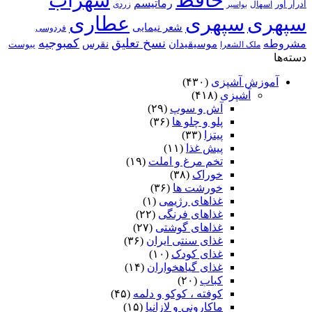
حافظ
سهراب
رماتیسم
ادرار آور
اسهال
زردی
بواسیر
سپهری
سپهری
عطاری
شعر نیمایی
فردوسی
نسخ تعلیق
کمبوجیه
مشروطه
موسیقیدان
نقرس
یبوست
ملک الشعرا
دسته‌ها
آموزش آشپزی
(۴۳۰)
آشپزی
(۴۱۸)
آش و سوپ
(۲۹)
پلو و چلو ها
(۳۶)
پیتزا
(۳۳)
پیش غذا
(۱۱)
تخم مرغ و املت
(۱۹)
خوراک
(۳۸)
خورشت ها
(۳۶)
غذاهای رژیمی
(۱)
غذاهای فرنگی
(۲۲)
غذاهای گوشتی
(۲۷)
غذای سنتی ایران
(۳۶)
غذای کودک
(۱۰)
غذای گیاهخواران
(۱۴)
کباب
(۲۰)
کوفته ، کوکو و دلمه
(۴۵)
ماکارونی و لازانیا
(۱۵)