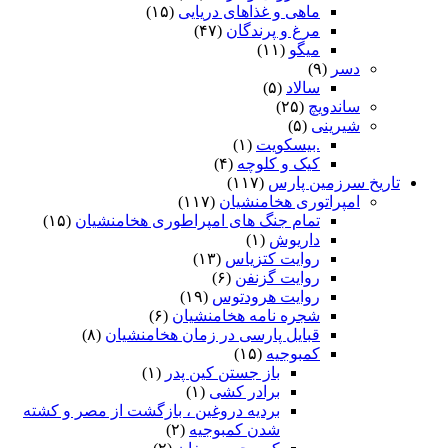
ماهی و غذاهای دریایی
(۱۵)
مرغ و پرندگان
(۴۷)
میگو
(۱۱)
دسر
(۹)
سالاد
(۵)
ساندویچ
(۲۵)
شیرینی
(۵)
.بیسکویت
(۱)
کیک و کلوچه
(۴)
تاریخ سرزمین پارس
(۱۱۷)
امپراتوری هخامنشیان
(۱۱۷)
تمام جنگ های امپراطوری هخامنشیان
(۱۵)
داریوش
(۱)
روایت کتزیاس
(۱۳)
روایت گزنفن
(۶)
روایت هرودتوس
(۱۹)
شجره نامه هخامنشیان
(۶)
قبایل پارسی در زمان هخامنشیان
(۸)
کمبوجیه
(۱۵)
باز جستن کین پدر
(۱)
برادر کشی
(۱)
بردیه دروغین ، بازگشت از مصر و کشته
شدن کمبوجیه
(۲)