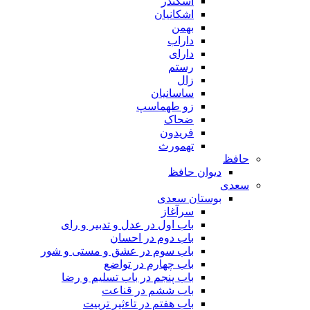
اسکندر
اشکانیان
بهمن
داراب
دارای
رستم
زال
ساسانیان
زو طهماسپ‏
ضحاک
فریدون
تهمورث
حافظ
دیوان حافظ
سعدی
بوستان سعدی
سرآغاز
باب اول در عدل و تدبیر و رای
باب دوم در احسان
باب سوم در عشق و مستی و شور
باب چهارم در تواضع
باب پنجم در باب تسلیم و رضا
باب ششم در قناعت
باب هفتم در تاءثیر تربیت