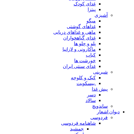
غذای کودک
پیتزا
آشپزی
میگو
غذاهای گوشتی
ماهی و غذاهای دریایی
غذای گیاهخواران
پلو و چلو ها
ماکارونی و لازانیا
کباب
خورشت ها
غذای سنتی ایران
شیرینی
کیک و کلوچه
.بیسکویت
پیش غذا
دسر
سالاد
ساندویچ
دیوان اشعار
فردوسی
شاهنامه فردوسی
جمشید