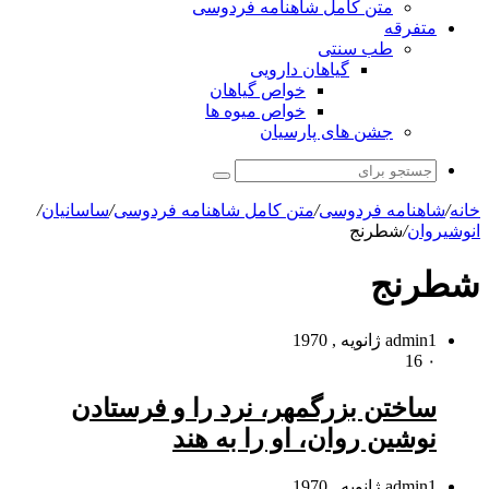
متن کامل شاهنامه فردوسی
متفرقه
طب سنتی
گیاهان دارویی
خواص گیاهان
خواص میوه ها
جشن های پارسیان
جستجو
برای
خانه
/
شاهنامه فردوسی
/
متن کامل شاهنامه فردوسی
/
ساسانیان
/
انوشیروان
/
شطرنج
شطرنج
1 ژانویه , 1970
admin
16
۰
ساختن بزرگمهر، نرد را و فرستادن
نوشین روان، او را به هند
1 ژانویه , 1970
admin