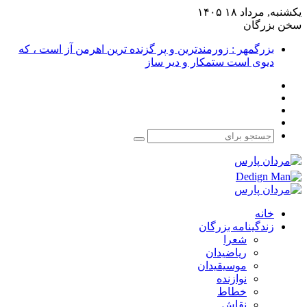
یکشنبه, مرداد ۱۸ ۱۴۰۵
سخن بزرگان
بزرگمهر : زورمندترین و پر گزنده ترین اهرمن آز است ، که
دیوی است ستمکار و دیر ساز
فیس
X
بوک
یوتیوب
اینستاگرام
جستجو
برای
خانه
زندگینامه بزرگان
شعرا
ریاضیدان
موسیقیدان
نوازنده
خطاط
نقاش