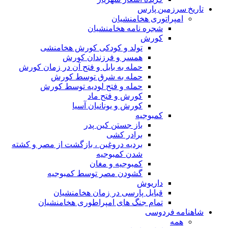
تاریخ سرزمین پارس
امپراتوری هخامنشیان
شجره نامه هخامنشیان
کورش
تولد و کودکی کورش هخامنشی
همسر و فرزندان کورش
حمله به بابل و فتح آن در زمان کورش
حمله به شرق توسط کورش
حمله و فتح لودیه توسط کورش
کورش و فتح ماد
کورش و یونانیان آسیا
کمبوجیه
باز جستن کین پدر
برادر کشی
بردیه دروغین ، بازگشت از مصر و کشته
شدن کمبوجیه
کمبوجیه و مغان
گشودن مصر توسط کمبوجیه
داریوش
قبایل پارسی در زمان هخامنشیان
تمام جنگ های امپراطوری هخامنشیان
شاهنامه فردوسی
همه