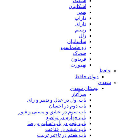
اسکندر
اشکانیان
بهمن
داراب
دارای
رستم
زال
ساسانیان
زو طهماسپ‏
ضحاک
فریدون
تهمورث
حافظ
دیوان حافظ
سعدی
بوستان سعدی
سرآغاز
باب اول در عدل و تدبیر و رای
باب دوم در احسان
باب سوم در عشق و مستی و شور
باب چهارم در تواضع
باب پنجم در باب تسلیم و رضا
باب ششم در قناعت
باب هفتم در تاءثیر تربیت