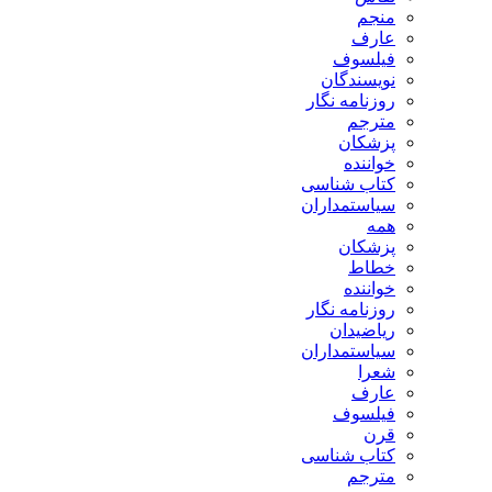
منجم
عارف
فیلسوف
نویسندگان
روزنامه نگار
مترجم
پزشکان
خواننده
کتاب شناسی
سیاستمداران
همه
پزشکان
خطاط
خواننده
روزنامه نگار
ریاضیدان
سیاستمداران
شعرا
عارف
فیلسوف
قرن
کتاب شناسی
مترجم