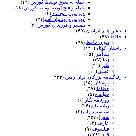
حمله به شرق توسط کورش
(۱۴)
حمله و فتح لودیه توسط کورش
(۱۸)
کورش و فتح ماد
(۴)
کورش و یونانیان آسیا
(۷)
همسر و فرزندان کورش
(۴)
جشن های ایرانیان
(۴۵)
حافظ
(۹۸)
دیوان حافظ
(۹۸)
داستان کوتاه
(۱۳۰)
پند آموز
(۶۵)
زیبا
(۳۷)
طنز
(۳۱)
عشق
(۱۱)
زندگینامه بزرگان ایران زمین
(۴۳۳)
پزشکان
(۱۵)
خطاط
(۳۷)
خواننده
(۵)
روزنامه نگار
(۶)
ریاضیدان
(۱۴)
سیاستمداران
(۳)
شعرا
(۳۵۳)
عارف
(۱۴)
فیلسوف
(۹)
قرن
(۳۷۶)