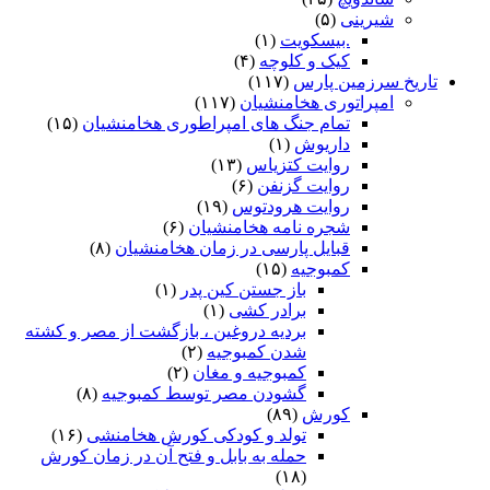
شیرینی
(۵)
.بیسکویت
(۱)
کیک و کلوچه
(۴)
تاریخ سرزمین پارس
(۱۱۷)
امپراتوری هخامنشیان
(۱۱۷)
تمام جنگ های امپراطوری هخامنشیان
(۱۵)
داریوش
(۱)
روایت کتزیاس
(۱۳)
روایت گزنفن
(۶)
روایت هرودتوس
(۱۹)
شجره نامه هخامنشیان
(۶)
قبایل پارسی در زمان هخامنشیان
(۸)
کمبوجیه
(۱۵)
باز جستن کین پدر
(۱)
برادر کشی
(۱)
بردیه دروغین ، بازگشت از مصر و کشته
شدن کمبوجیه
(۲)
کمبوجیه و مغان
(۲)
گشودن مصر توسط کمبوجیه
(۸)
کورش
(۸۹)
تولد و کودکی کورش هخامنشی
(۱۶)
حمله به بابل و فتح آن در زمان کورش
(۱۸)