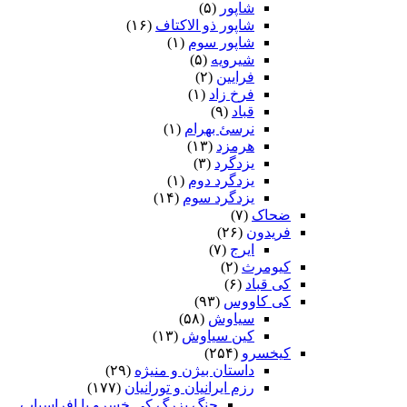
شاپور
(۵)
شاپور ذو الاکتاف
(۱۶)
شاپور سوم‏
(۱)
شیرویه
(۵)
فرایین
(۲)
فرخ زاد
(۱)
قباد
(۹)
نرسئ بهرام‏
(۱)
هرمزد
(۱۳)
یزدگرد
(۳)
یزدگرد دوم
(۱)
یزدگرد سوم
(۱۴)
ضحاک
(۷)
فریدون
(۲۶)
ایرج
(۷)
کیومرث
(۲)
کی قباد
(۶)
کی کاووس
(۹۳)
سیاوش
(۵۸)
کین سیاوش
(۱۳)
کیخسرو
(۲۵۴)
داستان بیژن و منیژه
(۲۹)
رزم ایرانیان و تورانیان
(۱۷۷)
جنگ بزرگ کی خسرو با افراسیاب