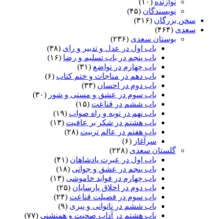
نوازنده
(۱۰)
نویسندگان
(۴۵)
سخن بزرگان
(۳۱۶)
سعدی
(۴۶۴)
بوستان سعدی
(۲۳۶)
باب اول در عدل و تدبیر و رای
(۳۸)
باب پنجم در باب تسلیم و رضا
(۱۶)
باب چهارم در تواضع
(۳۱)
باب دهم در مناجات و ختم کتاب
(۶)
باب دوم در احسان
(۳۳)
باب سوم در عشق و مستی و شور
(۳۰)
باب ششم در قناعت
(۱۵)
باب نهم در توبه و راه صواب
(۱۹)
باب هشتم در شکر بر عافیت
(۱۳)
باب هفتم در عالم تربیت
(۲۸)
سرآغاز
(۶)
گلستان سعدی
(۲۲۸)
باب اول در عبرت پادشاهان
(۴۱)
باب پنجم در عشق و جوانى
(۱۸)
باب چهارم در فواید خاموشى
(۱۳)
باب دوم در اخلاق پارسایان
(۲۵)
باب سوم در فضیلت قناعت
(۲۴)
باب ششم در ناتوانى و پیرى
(۹)
باب هشتم در آداب صحبت و همنشنى
(۷۷)