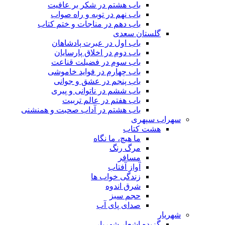
باب هشتم در شکر بر عافیت
باب نهم در توبه و راه صواب
باب دهم در مناجات و ختم کتاب
گلستان سعدی
باب اول در عبرت پادشاهان
باب دوم در اخلاق پارسایان
باب سوم در فضیلت قناعت
باب چهارم در فواید خاموشى
باب پنجم در عشق و جوانى
باب ششم در ناتوانى و پیرى
باب هفتم در عالم تربیت
باب هشتم در آداب صحبت و همنشنى
سهراب سپهری
هشت کتاب
ما هیچ، ما نگاه
مرگ رنگ
مسافر
آواز آفتاب
زندگی خواب ها
شرق اندوه
حجم سبز
صدای پای آب
شهریار
گزیده اشعار شهریار