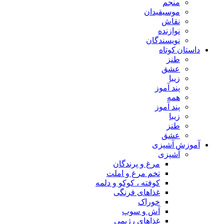
منجم
موسیقیدان
نقاش
نوازنده
نویسندگان
داستان کوتاه
طنز
عشق
زیبا
پند آموز
همه
پند آموز
زیبا
طنز
عشق
آموزش آشپزی
آشپزی
مرغ و پرندگان
تخم مرغ و املت
کوفته ، کوکو و دلمه
غذاهای فرنگی
خوراک
آش و سوپ
غذاهای رژیمی