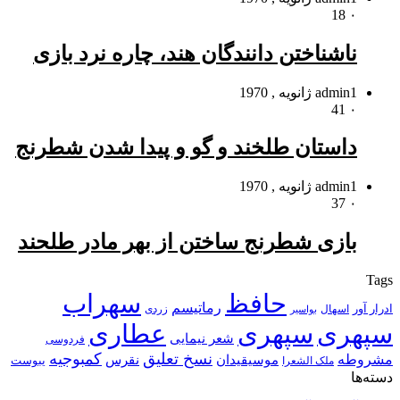
18
۰
ناشناختن دانندگان هند، چاره نرد بازى
1 ژانویه , 1970
admin
41
۰
داستان طلخند و گو و پیدا شدن شطرنج
1 ژانویه , 1970
admin
37
۰
بازى شطرنج ساختن از بهر مادر طلحند
Tags
حافظ
سهراب
رماتیسم
ادرار آور
اسهال
زردی
بواسیر
سپهری
سپهری
عطاری
شعر نیمایی
فردوسی
نسخ تعلیق
کمبوجیه
مشروطه
موسیقیدان
نقرس
یبوست
ملک الشعرا
دسته‌ها