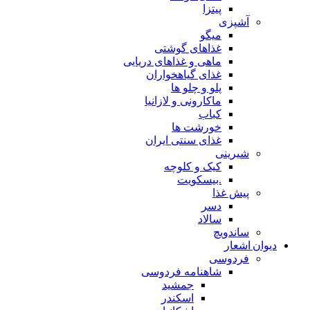
پیتزا
آشپزی
میگو
غذاهای گوشتی
ماهی و غذاهای دریایی
غذای گیاهخواران
پلو و چلو ها
ماکارونی و لازانیا
کباب
خورشت ها
غذای سنتی ایران
شیرینی
کیک و کلوچه
.بیسکویت
پیش غذا
دسر
سالاد
ساندویچ
دیوان اشعار
فردوسی
شاهنامه فردوسی
جمشید
اسکندر