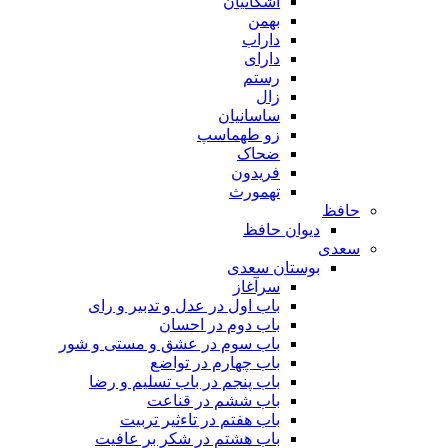
اشکانیان
بهمن
داراب
دارای
رستم
زال
ساسانیان
زو طهماسپ‏
ضحاک
فریدون
تهمورث
حافظ
دیوان حافظ
سعدی
بوستان سعدی
سرآغاز
باب اول در عدل و تدبیر و رای
باب دوم در احسان
باب سوم در عشق و مستی و شور
باب چهارم در تواضع
باب پنجم در باب تسلیم و رضا
باب ششم در قناعت
باب هفتم در تاءثیر تربیت
باب هشتم در شکر بر عافیت