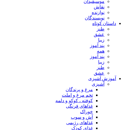
موسیقیدان
نقاش
نوازنده
نویسندگان
داستان کوتاه
طنز
عشق
زیبا
پند آموز
همه
پند آموز
زیبا
طنز
عشق
آموزش آشپزی
آشپزی
مرغ و پرندگان
تخم مرغ و املت
کوفته ، کوکو و دلمه
غذاهای فرنگی
خوراک
آش و سوپ
غذاهای رژیمی
غذای کودک