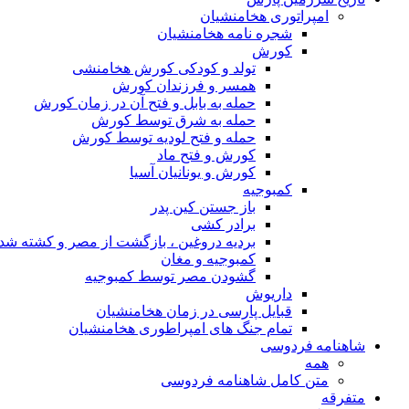
امپراتوری هخامنشیان
شجره نامه هخامنشیان
کورش
تولد و کودکی کورش هخامنشی
همسر و فرزندان کورش
حمله به بابل و فتح آن در زمان کورش
حمله به شرق توسط کورش
حمله و فتح لودیه توسط کورش
کورش و فتح ماد
کورش و یونانیان آسیا
کمبوجیه
باز جستن کین پدر
برادر کشی
بردیه دروغین ، بازگشت از مصر و کشته شد
کمبوجیه و مغان
گشودن مصر توسط کمبوجیه
داریوش
قبایل پارسی در زمان هخامنشیان
تمام جنگ های امپراطوری هخامنشیان
شاهنامه فردوسی
همه
متن کامل شاهنامه فردوسی
متفرقه