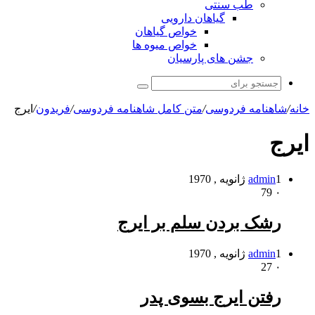
طب سنتی
گیاهان دارویی
خواص گیاهان
خواص میوه ها
جشن های پارسیان
جستجو
برای
خانه
/
شاهنامه فردوسی
/
متن کامل شاهنامه فردوسی
/
فریدون
/
ایرج
ایرج
1 ژانویه , 1970
admin
79
۰
رشک بردن سلم بر ایرج
1 ژانویه , 1970
admin
27
۰
رفتن ایرج بسوى پدر