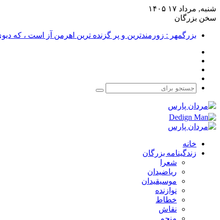
شنبه, مرداد ۱۷ ۱۴۰۵
سخن بزرگان
بزرگمهر : زورمندترین و پر گزنده ترین اهرمن آز است ، که دی
فیس
X
بوک
یوتیوب
اینستاگرام
جستجو
برای
خانه
زندگینامه بزرگان
شعرا
ریاضیدان
موسیقیدان
نوازنده
خطاط
نقاش
منجم