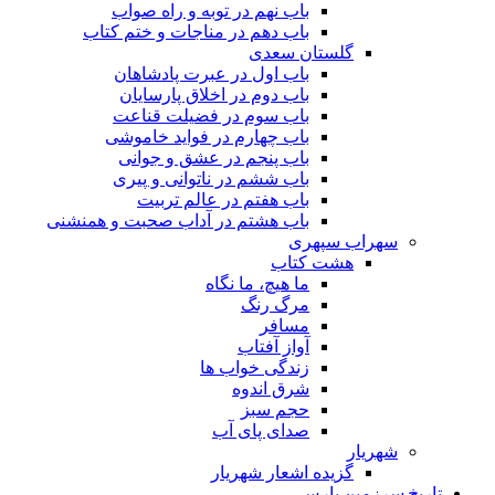
باب نهم در توبه و راه صواب
باب دهم در مناجات و ختم کتاب
گلستان سعدی
باب اول در عبرت پادشاهان
باب دوم در اخلاق پارسایان
باب سوم در فضیلت قناعت
باب چهارم در فواید خاموشى
باب پنجم در عشق و جوانى
باب ششم در ناتوانى و پیرى
باب هفتم در عالم تربیت
باب هشتم در آداب صحبت و همنشنى
سهراب سپهری
هشت کتاب
ما هیچ، ما نگاه
مرگ رنگ
مسافر
آواز آفتاب
زندگی خواب ها
شرق اندوه
حجم سبز
صدای پای آب
شهریار
گزیده اشعار شهریار
تاریخ سرزمین پارس