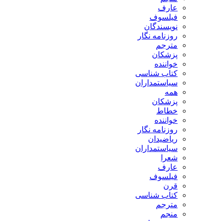
عارف
فیلسوف
نویسندگان
روزنامه نگار
مترجم
پزشکان
خواننده
کتاب شناسی
سیاستمداران
همه
پزشکان
خطاط
خواننده
روزنامه نگار
ریاضیدان
سیاستمداران
شعرا
عارف
فیلسوف
قرن
کتاب شناسی
مترجم
منجم