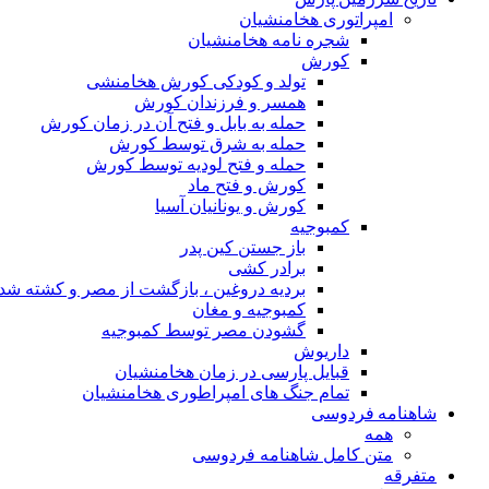
امپراتوری هخامنشیان
شجره نامه هخامنشیان
کورش
تولد و کودکی کورش هخامنشی
همسر و فرزندان کورش
حمله به بابل و فتح آن در زمان کورش
حمله به شرق توسط کورش
حمله و فتح لودیه توسط کورش
کورش و فتح ماد
کورش و یونانیان آسیا
کمبوجیه
باز جستن کین پدر
برادر کشی
بردیه دروغین ، بازگشت از مصر و کشته شد
کمبوجیه و مغان
گشودن مصر توسط کمبوجیه
داریوش
قبایل پارسی در زمان هخامنشیان
تمام جنگ های امپراطوری هخامنشیان
شاهنامه فردوسی
همه
متن کامل شاهنامه فردوسی
متفرقه