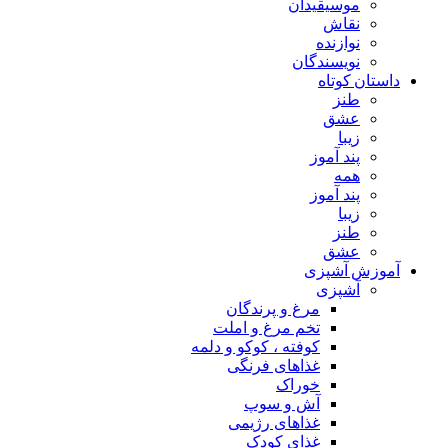
موسیقیدان
نقاش
نوازنده
نویسندگان
داستان کوتاه
طنز
عشق
زیبا
پند آموز
همه
پند آموز
زیبا
طنز
عشق
آموزش آشپزی
آشپزی
مرغ و پرندگان
تخم مرغ و املت
کوفته ، کوکو و دلمه
غذاهای فرنگی
خوراک
آش و سوپ
غذاهای رژیمی
غذای کودک