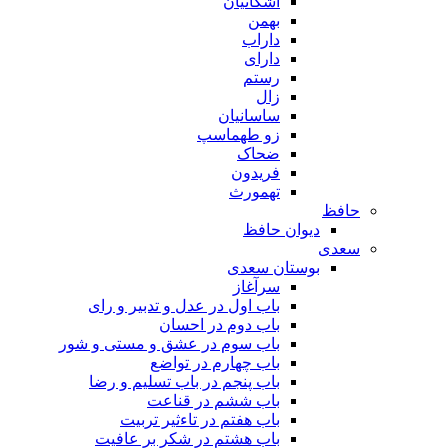
اشکانیان
بهمن
داراب
دارای
رستم
زال
ساسانیان
زو طهماسپ‏
ضحاک
فریدون
تهمورث
حافظ
دیوان حافظ
سعدی
بوستان سعدی
سرآغاز
باب اول در عدل و تدبیر و رای
باب دوم در احسان
باب سوم در عشق و مستی و شور
باب چهارم در تواضع
باب پنجم در باب تسلیم و رضا
باب ششم در قناعت
باب هفتم در تاءثیر تربیت
باب هشتم در شکر بر عافیت