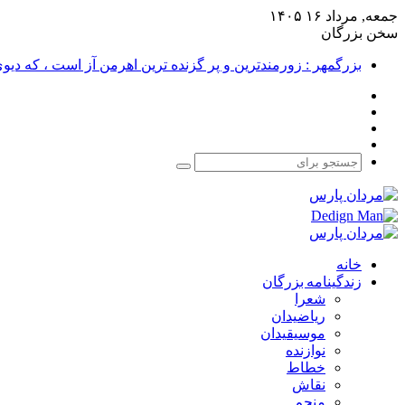
جمعه, مرداد ۱۶ ۱۴۰۵
سخن بزرگان
بزرگمهر : زورمندترین و پر گزنده ترین اهرمن آز است ، که دی
فیس
X
بوک
یوتیوب
اینستاگرام
جستجو
برای
خانه
زندگینامه بزرگان
شعرا
ریاضیدان
موسیقیدان
نوازنده
خطاط
نقاش
منجم