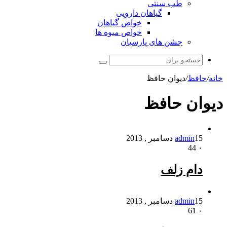
طب سنتی
گیاهان دارویی
خواص گیاهان
خواص میوه ها
جشن های پارسیان
جستجو
برای
خانه
/
حافظ
/
دیوان حافظ
دیوان حافظ
15 دسامبر , 2013
admin
44
۰
دام زلف
15 دسامبر , 2013
admin
61
۰