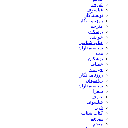
عارف
فیلسوف
نویسندگان
روزنامه نگار
مترجم
پزشکان
خواننده
کتاب شناسی
سیاستمداران
همه
پزشکان
خطاط
خواننده
روزنامه نگار
ریاضیدان
سیاستمداران
شعرا
عارف
فیلسوف
قرن
کتاب شناسی
مترجم
منجم