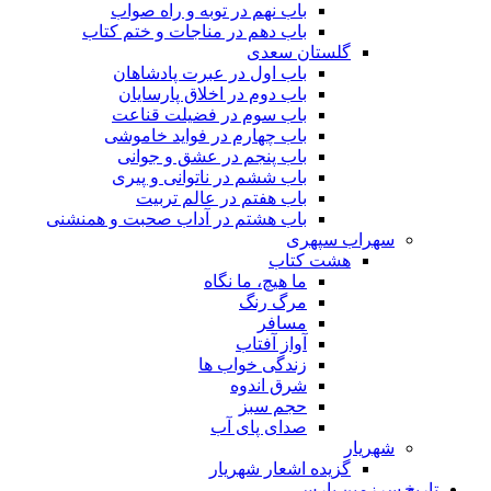
باب نهم در توبه و راه صواب
باب دهم در مناجات و ختم کتاب
گلستان سعدی
باب اول در عبرت پادشاهان
باب دوم در اخلاق پارسایان
باب سوم در فضیلت قناعت
باب چهارم در فواید خاموشى
باب پنجم در عشق و جوانى
باب ششم در ناتوانى و پیرى
باب هفتم در عالم تربیت
باب هشتم در آداب صحبت و همنشنى
سهراب سپهری
هشت کتاب
ما هیچ، ما نگاه
مرگ رنگ
مسافر
آواز آفتاب
زندگی خواب ها
شرق اندوه
حجم سبز
صدای پای آب
شهریار
گزیده اشعار شهریار
تاریخ سرزمین پارس