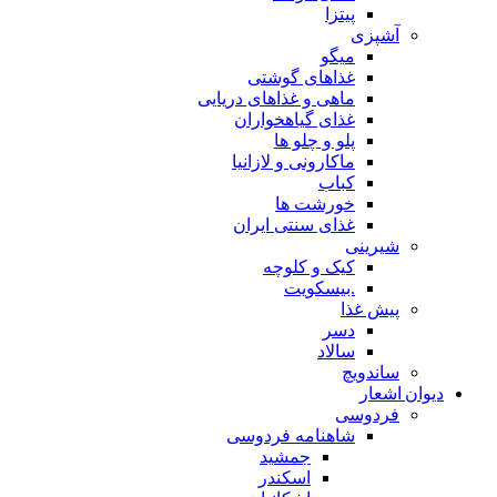
پیتزا
آشپزی
میگو
غذاهای گوشتی
ماهی و غذاهای دریایی
غذای گیاهخواران
پلو و چلو ها
ماکارونی و لازانیا
کباب
خورشت ها
غذای سنتی ایران
شیرینی
کیک و کلوچه
.بیسکویت
پیش غذا
دسر
سالاد
ساندویچ
دیوان اشعار
فردوسی
شاهنامه فردوسی
جمشید
اسکندر