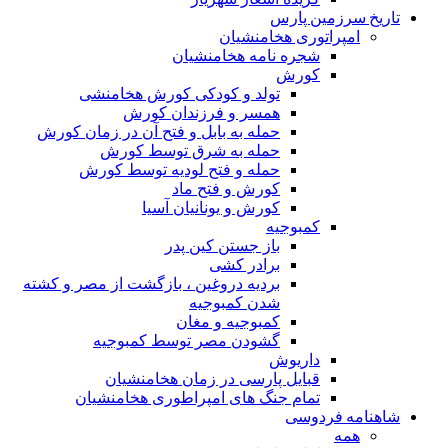
تاریخ سرزمین پارس
امپراتوری هخامنشیان
شجره نامه هخامنشیان
کورش
تولد و کودکی کورش هخامنشی
همسر و فرزندان کورش
حمله به بابل و فتح آن در زمان کورش
حمله به شرق توسط کورش
حمله و فتح لودیه توسط کورش
کورش و فتح ماد
کورش و یونانیان آسیا
کمبوجیه
باز جستن کین پدر
برادر کشی
بردیه دروغین ، بازگشت از مصر و کشته
شدن کمبوجیه
کمبوجیه و مغان
گشودن مصر توسط کمبوجیه
داریوش
قبایل پارسی در زمان هخامنشیان
تمام جنگ های امپراطوری هخامنشیان
شاهنامه فردوسی
همه