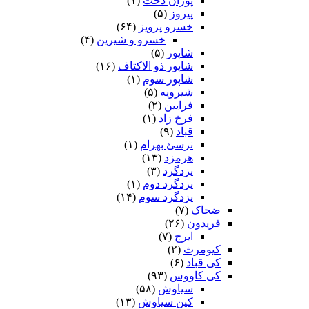
پوران دخت
(۱)
پیروز
(۵)
خسرو پرویز
(۶۴)
خسرو و شیرین
(۴)
شاپور
(۵)
شاپور ذو الاکتاف
(۱۶)
شاپور سوم‏
(۱)
شیرویه
(۵)
فرایین
(۲)
فرخ زاد
(۱)
قباد
(۹)
نرسئ بهرام‏
(۱)
هرمزد
(۱۳)
یزدگرد
(۳)
یزدگرد دوم
(۱)
یزدگرد سوم
(۱۴)
ضحاک
(۷)
فریدون
(۲۶)
ایرج
(۷)
کیومرث
(۲)
کی قباد
(۶)
کی کاووس
(۹۳)
سیاوش
(۵۸)
کین سیاوش
(۱۳)