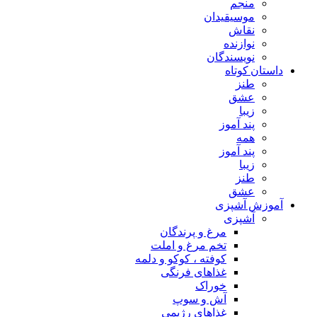
منجم
موسیقیدان
نقاش
نوازنده
نویسندگان
داستان کوتاه
طنز
عشق
زیبا
پند آموز
همه
پند آموز
زیبا
طنز
عشق
آموزش آشپزی
آشپزی
مرغ و پرندگان
تخم مرغ و املت
کوفته ، کوکو و دلمه
غذاهای فرنگی
خوراک
آش و سوپ
غذاهای رژیمی