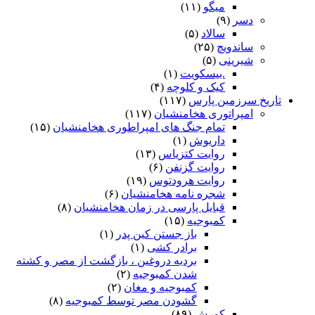
میگو
(۱۱)
دسر
(۹)
سالاد
(۵)
ساندویچ
(۲۵)
شیرینی
(۵)
.بیسکویت
(۱)
کیک و کلوچه
(۴)
تاریخ سرزمین پارس
(۱۱۷)
امپراتوری هخامنشیان
(۱۱۷)
تمام جنگ های امپراطوری هخامنشیان
(۱۵)
داریوش
(۱)
روایت کتزیاس
(۱۳)
روایت گزنفن
(۶)
روایت هرودتوس
(۱۹)
شجره نامه هخامنشیان
(۶)
قبایل پارسی در زمان هخامنشیان
(۸)
کمبوجیه
(۱۵)
باز جستن کین پدر
(۱)
برادر کشی
(۱)
بردیه دروغین ، بازگشت از مصر و کشته
شدن کمبوجیه
(۲)
کمبوجیه و مغان
(۲)
گشودن مصر توسط کمبوجیه
(۸)
کورش
(۸۹)