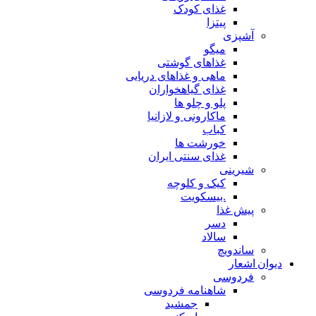
غذای کودک
پیتزا
آشپزی
میگو
غذاهای گوشتی
ماهی و غذاهای دریایی
غذای گیاهخواران
پلو و چلو ها
ماکارونی و لازانیا
کباب
خورشت ها
غذای سنتی ایران
شیرینی
کیک و کلوچه
.بیسکویت
پیش غذا
دسر
سالاد
ساندویچ
دیوان اشعار
فردوسی
شاهنامه فردوسی
جمشید