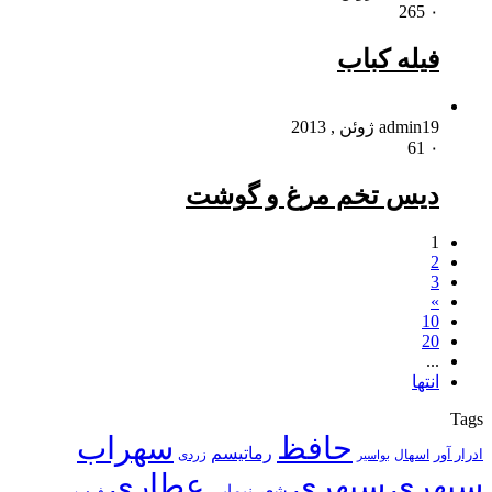
265
۰
فیله کباب
19 ژوئن , 2013
admin
61
۰
دیس تخم مرغ و گوشت
1
2
3
»
10
20
...
انتها
Tags
حافظ
سهراب
رماتیسم
ادرار آور
اسهال
زردی
بواسیر
سپهری
سپهری
عطاری
شعر نیمایی