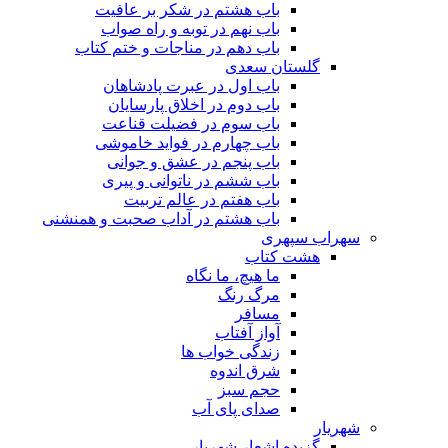
باب هشتم در شکر بر عافیت
باب نهم در توبه و راه صواب
باب دهم در مناجات و ختم کتاب
گلستان سعدی
باب اول در عبرت پادشاهان
باب دوم در اخلاق پارسایان
باب سوم در فضیلت قناعت
باب چهارم در فواید خاموشى
باب پنجم در عشق و جوانى
باب ششم در ناتوانى و پیرى
باب هفتم در عالم تربیت
باب هشتم در آداب صحبت و همنشنى
سهراب سپهری
هشت کتاب
ما هیچ، ما نگاه
مرگ رنگ
مسافر
آواز آفتاب
زندگی خواب ها
شرق اندوه
حجم سبز
صدای پای آب
شهریار
گزیده اشعار شهریار