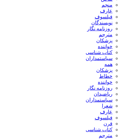
منجم
عارف
فیلسوف
نویسندگان
روزنامه نگار
مترجم
پزشکان
خواننده
کتاب شناسی
سیاستمداران
همه
پزشکان
خطاط
خواننده
روزنامه نگار
ریاضیدان
سیاستمداران
شعرا
عارف
فیلسوف
قرن
کتاب شناسی
مترجم