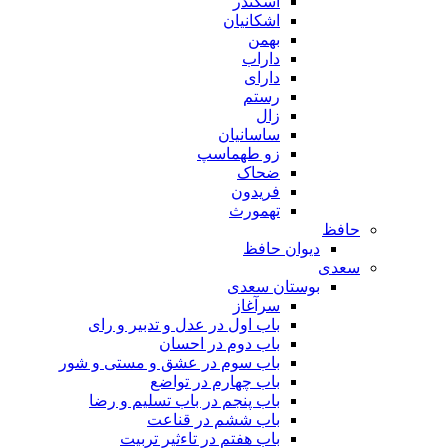
اسکندر
اشکانیان
بهمن
داراب
دارای
رستم
زال
ساسانیان
زو طهماسپ‏
ضحاک
فریدون
تهمورث
حافظ
دیوان حافظ
سعدی
بوستان سعدی
سرآغاز
باب اول در عدل و تدبیر و رای
باب دوم در احسان
باب سوم در عشق و مستی و شور
باب چهارم در تواضع
باب پنجم در باب تسلیم و رضا
باب ششم در قناعت
باب هفتم در تاءثیر تربیت