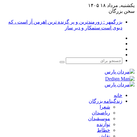
یکشنبه, مرداد ۱۸ ۱۴۰۵
سخن بزرگان
بزرگمهر : زورمندترین و پر گزنده ترین اهرمن آز است ، که
دیوی است ستمکار و دیر ساز
فیس
X
بوک
یوتیوب
اینستاگرام
جستجو
برای
خانه
زندگینامه بزرگان
شعرا
ریاضیدان
موسیقیدان
نوازنده
خطاط
نقاش