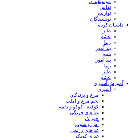
موسیقیدان
نقاش
نوازنده
نویسندگان
داستان کوتاه
طنز
عشق
زیبا
پند آموز
همه
پند آموز
زیبا
طنز
عشق
آموزش آشپزی
آشپزی
مرغ و پرندگان
تخم مرغ و املت
کوفته ، کوکو و دلمه
غذاهای فرنگی
خوراک
آش و سوپ
غذاهای رژیمی
غذای کودک