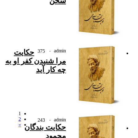
سخن
admin
۰
375
حکایت
مرا شنیدن کفر او به
چه کار آید
1
2
admin
243
۰
»
حکایت بندگان
محمود