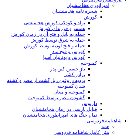
امپراتوری هخامنشیان
شجره نامه هخامنشیان
کورش
تولد و کودکی کورش هخامنشی
همسر و فرزندان کورش
حمله به بابل و فتح آن در زمان کورش
حمله به شرق توسط کورش
حمله و فتح لودیه توسط کورش
کورش و فتح ماد
کورش و یونانیان آسیا
کمبوجیه
باز جستن کین پدر
برادر کشی
بردیه دروغین ، بازگشت از مصر و کشته
شدن کمبوجیه
کمبوجیه و مغان
گشودن مصر توسط کمبوجیه
داریوش
قبایل پارسی در زمان هخامنشیان
تمام جنگ های امپراطوری هخامنشیان
شاهنامه فردوسی
همه
متن کامل شاهنامه فردوسی