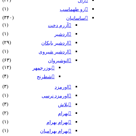
زال
(۱)
زو طهماسپ‏
(۳۴۰)
ساسانیان
(۱)
آزرم دخت
(۱)
اردشیر
(۲۹)
اردشیر بابکان
(۱)
اردشیر شیروی
(۶۳)
انوشیروان
(۱۲)
بوزرجمهر
(۴)
شطرنج
(۳)
اورمزد
(۱)
اورمزد نرسى‏
(۳)
بلاش
(۲)
بهرام
(۱)
بهرام بهرام
(۱)
بهرام بهرامیان‏