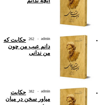
آنچه ندانم
admin
۰
262
حکایت که
دانم عیب من چون
من ندانى
admin
۰
382
حکایت
میاور سخن در میان