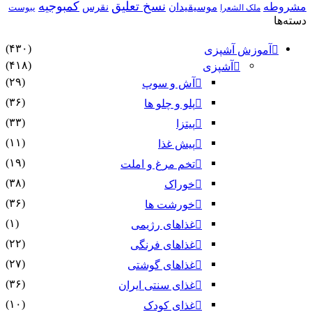
نسخ تعلیق
کمبوجیه
مشروطه
موسیقیدان
نقرس
یبوست
ملک الشعرا
دسته‌ها
(۴۳۰)
آموزش آشپزی
(۴۱۸)
آشپزی
(۲۹)
آش و سوپ
(۳۶)
پلو و چلو ها
(۳۳)
پیتزا
(۱۱)
پیش غذا
(۱۹)
تخم مرغ و املت
(۳۸)
خوراک
(۳۶)
خورشت ها
(۱)
غذاهای رژیمی
(۲۲)
غذاهای فرنگی
(۲۷)
غذاهای گوشتی
(۳۶)
غذای سنتی ایران
(۱۰)
غذای کودک