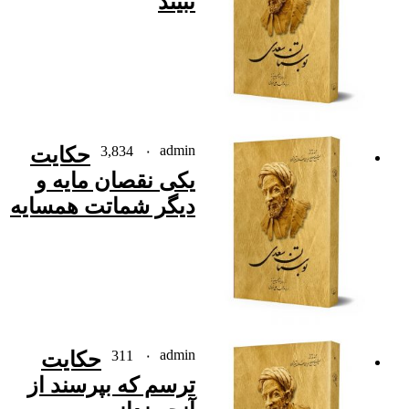
نبیند
admin
۰
3,834
حکایت
یکی نقصان مایه و
دیگر شماتت همسایه
admin
۰
311
حکایت
ترسم که بپرسند از