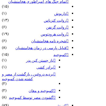
تمام جنگ های امپراطوری هخامنشیان
(۱۵)
(۱)
داریوش
(۱۳)
روایت کتزیاس
(۶)
روایت گزنفن
(۱۹)
روایت هرودتوس
(۶)
شجره نامه هخامنشیان
(۸)
قبایل پارسی در زمان هخامنشیان
(۱۵)
کمبوجیه
(۱)
باز جستن کین پدر
(۱)
برادر کشی
بردیه دروغین ، بازگشت از مصر و
کشته شدن کمبوجیه
(۲)
(۲)
کمبوجیه و مغان
(۸)
گشودن مصر توسط کمبوجیه
(۸۹)
کورش