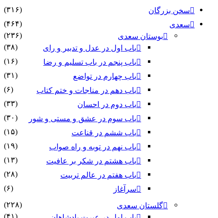
(۳۱۶)
سخن بزرگان
(۴۶۴)
سعدی
(۲۳۶)
بوستان سعدی
(۳۸)
باب اول در عدل و تدبیر و رای
(۱۶)
باب پنجم در باب تسلیم و رضا
(۳۱)
باب چهارم در تواضع
(۶)
باب دهم در مناجات و ختم کتاب
(۳۳)
باب دوم در احسان
(۳۰)
باب سوم در عشق و مستی و شور
(۱۵)
باب ششم در قناعت
(۱۹)
باب نهم در توبه و راه صواب
(۱۳)
باب هشتم در شکر بر عافیت
(۲۸)
باب هفتم در عالم تربیت
(۶)
سرآغاز
(۲۲۸)
گلستان سعدی
(۴۱)
باب اول در عبرت پادشاهان