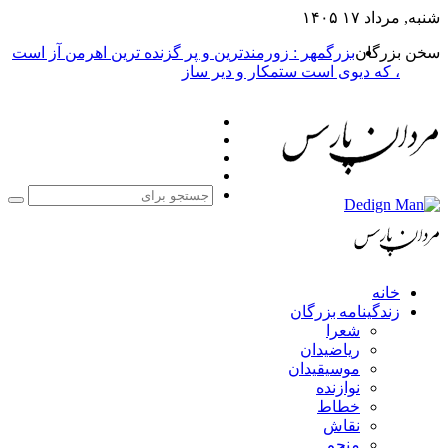
شنبه, مرداد ۱۷ ۱۴۰۵
سخن بزرگان
بزرگمهر : زورمندترین و پر گزنده ترین اهرمن آز است
، که دیوی است ستمکار و دیر ساز
فیس
X
بوک
یوتیوب
اینستاگرام
جست
برا
خانه
زندگینامه بزرگان
شعرا
ریاضیدان
موسیقیدان
نوازنده
خطاط
نقاش
منجم