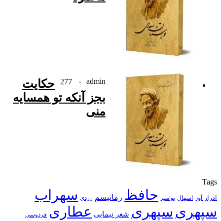
admin
۰
277
حکایت
بجز آنکه تو همسایه
منی
Tags
حافظ
سهراب
رماتیسم
ادرار آور
اسهال
زردی
بواسیر
سپهری
سپهری
عطاری
شعر نیمایی
فردوسی