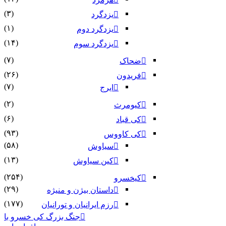
(۳)
یزدگرد
(۱)
یزدگرد دوم
(۱۴)
یزدگرد سوم
(۷)
ضحاک
(۲۶)
فریدون
(۷)
ایرج
(۲)
کیومرث
(۶)
کی قباد
(۹۳)
کی کاووس
(۵۸)
سیاوش
(۱۳)
کین سیاوش
(۲۵۴)
کیخسرو
(۲۹)
داستان بیژن و منیژه
(۱۷۷)
رزم ایرانیان و تورانیان
جنگ بزرگ کی خسرو با