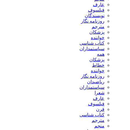
عارف
فیلسوف
نویسندگان
روزنامه نگار
مترجم
پزشکان
خواننده
کتاب شناسی
سیاستمداران
همه
پزشکان
خطاط
خواننده
روزنامه نگار
ریاضیدان
سیاستمداران
شعرا
عارف
فیلسوف
قرن
کتاب شناسی
مترجم
منجم