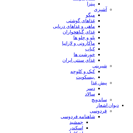
پیتزا
آشپزی
میگو
غذاهای گوشتی
ماهی و غذاهای دریایی
غذای گیاهخواران
پلو و چلو ها
ماکارونی و لازانیا
کباب
خورشت ها
غذای سنتی ایران
شیرینی
کیک و کلوچه
.بیسکویت
پیش غذا
دسر
سالاد
ساندویچ
دیوان اشعار
فردوسی
شاهنامه فردوسی
جمشید
اسکندر