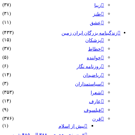
(۳۷)
زیبا
(۳۱)
طنز
(۱۱)
عشق
(۴۳۳)
زندگینامه بزرگان ایران زمین
(۱۵)
پزشکان
(۳۷)
خطاط
(۵)
خواننده
(۶)
روزنامه نگار
(۱۴)
ریاضیدان
(۳)
سیاستمداران
(۳۵۳)
شعرا
(۱۴)
عارف
(۹)
فیلسوف
(۳۷۶)
قرن
(۱)
پیش از اسلام
قرن پنجم هجری – ۳۸۸ الی ۴۸۵ شمسی