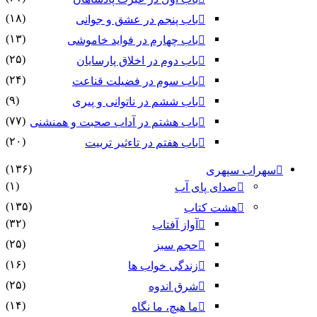
(۱۸)
باب پنجم در عشق و جوانى
(۱۳)
باب چهارم در فواید خاموشى
(۲۵)
باب دوم در اخلاق پارسایان
(۲۴)
باب سوم در فضیلت قناعت
(۹)
باب ششم در ناتوانى و پیرى
(۷۷)
باب هشتم در آداب صحبت و همنشنى
(۲۰)
باب هفتم در تاءثیر تربیت
(۱۳۶)
سهراب سپهری
(۱)
صدای پای آب
(۱۳۵)
هشت کتاب
(۳۲)
آواز آفتاب
(۲۵)
حجم سبز
(۱۶)
زندگی خواب ها
(۲۵)
شرق اندوه
(۱۴)
ما هیچ، ما نگاه