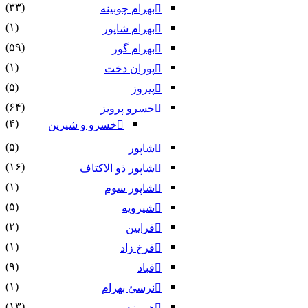
(۳۳)
بهرام چوبینه
(۱)
بهرام شاپور
(۵۹)
بهرام گور
(۱)
پوران دخت
(۵)
پیروز
(۶۴)
خسرو پرویز
(۴)
خسرو و شیرین
(۵)
شاپور
(۱۶)
شاپور ذو الاکتاف
(۱)
شاپور سوم‏
(۵)
شیرویه
(۲)
فرایین
(۱)
فرخ زاد
(۹)
قباد
(۱)
نرسئ بهرام‏
(۱۳)
هرمزد