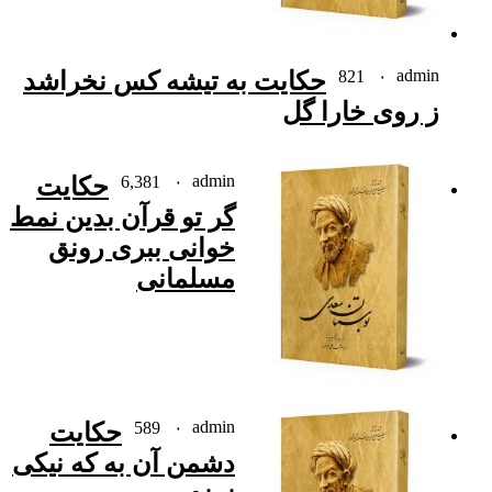
admin
۰
821
حکایت به تیشه کس نخراشد
ز روى خارا گل
admin
۰
6,381
حکایت
گر تو قرآن بدین نمط
خوانی ببرى رونق
مسلمانى
admin
۰
589
حکایت
دشمن آن به که نیکی