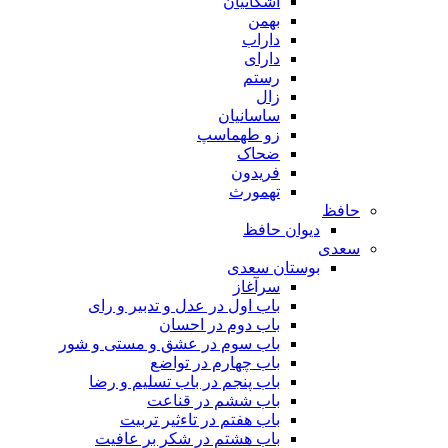
اشکانیان
بهمن
داراب
دارای
رستم
زال
ساسانیان
زو طهماسپ‏
ضحاک
فریدون
تهمورث
حافظ
دیوان حافظ
سعدی
بوستان سعدی
سرآغاز
باب اول در عدل و تدبیر و رای
باب دوم در احسان
باب سوم در عشق و مستی و شور
باب چهارم در تواضع
باب پنجم در باب تسلیم و رضا
باب ششم در قناعت
باب هفتم در تاءثیر تربیت
باب هشتم در شکر بر عافیت