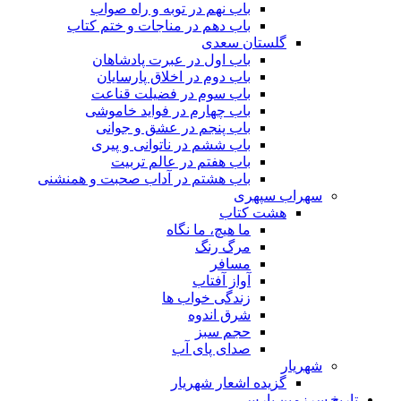
باب نهم در توبه و راه صواب
باب دهم در مناجات و ختم کتاب
گلستان سعدی
باب اول در عبرت پادشاهان
باب دوم در اخلاق پارسایان
باب سوم در فضیلت قناعت
باب چهارم در فواید خاموشى
باب پنجم در عشق و جوانى
باب ششم در ناتوانى و پیرى
باب هفتم در عالم تربیت
باب هشتم در آداب صحبت و همنشنى
سهراب سپهری
هشت کتاب
ما هیچ، ما نگاه
مرگ رنگ
مسافر
آواز آفتاب
زندگی خواب ها
شرق اندوه
حجم سبز
صدای پای آب
شهریار
گزیده اشعار شهریار
تاریخ سرزمین پارس