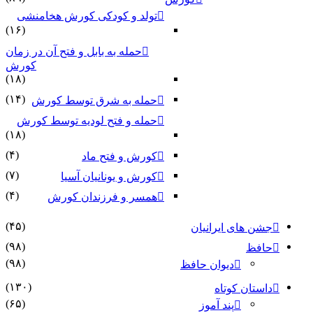
تولد و کودکی کورش هخامنشی
(۱۶)
حمله به بابل و فتح آن در زمان
کورش
(۱۸)
(۱۴)
حمله به شرق توسط کورش
حمله و فتح لودیه توسط کورش
(۱۸)
(۴)
کورش و فتح ماد
(۷)
کورش و یونانیان آسیا
(۴)
همسر و فرزندان کورش
(۴۵)
جشن های ایرانیان
(۹۸)
حافظ
(۹۸)
دیوان حافظ
(۱۳۰)
داستان کوتاه
(۶۵)
پند آموز