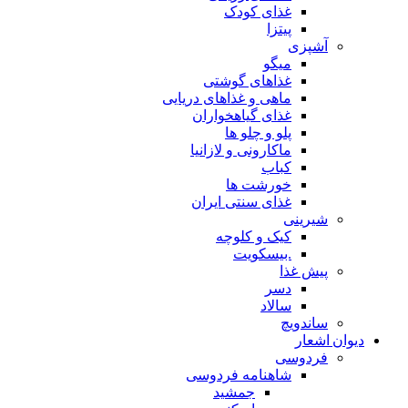
غذای کودک
پیتزا
آشپزی
میگو
غذاهای گوشتی
ماهی و غذاهای دریایی
غذای گیاهخواران
پلو و چلو ها
ماکارونی و لازانیا
کباب
خورشت ها
غذای سنتی ایران
شیرینی
کیک و کلوچه
.بیسکویت
پیش غذا
دسر
سالاد
ساندویچ
دیوان اشعار
فردوسی
شاهنامه فردوسی
جمشید