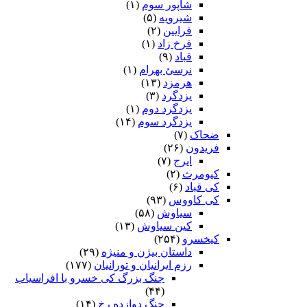
شاپور سوم‏
(۱)
شیرویه
(۵)
فرایین
(۲)
فرخ زاد
(۱)
قباد
(۹)
نرسئ بهرام‏
(۱)
هرمزد
(۱۳)
یزدگرد
(۳)
یزدگرد دوم
(۱)
یزدگرد سوم
(۱۴)
ضحاک
(۷)
فریدون
(۲۶)
ایرج
(۷)
کیومرث
(۲)
کی قباد
(۶)
کی کاووس
(۹۳)
سیاوش
(۵۸)
کین سیاوش
(۱۳)
کیخسرو
(۲۵۴)
داستان بیژن و منیژه
(۲۹)
رزم ایرانیان و تورانیان
(۱۷۷)
جنگ بزرگ کی خسرو با افراسیاب
(۴۴)
جنگ دوازده رخ
(۱۴)