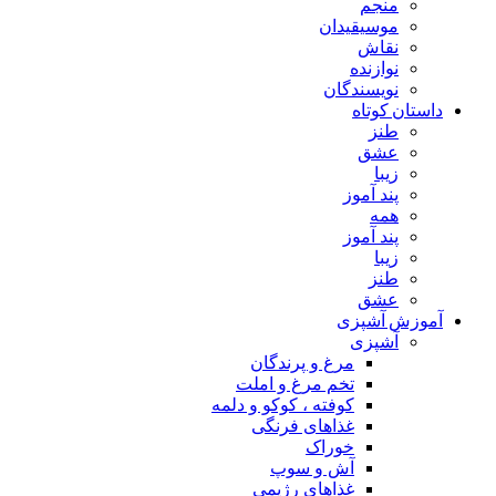
منجم
موسیقیدان
نقاش
نوازنده
نویسندگان
داستان کوتاه
طنز
عشق
زیبا
پند آموز
همه
پند آموز
زیبا
طنز
عشق
آموزش آشپزی
آشپزی
مرغ و پرندگان
تخم مرغ و املت
کوفته ، کوکو و دلمه
غذاهای فرنگی
خوراک
آش و سوپ
غذاهای رژیمی