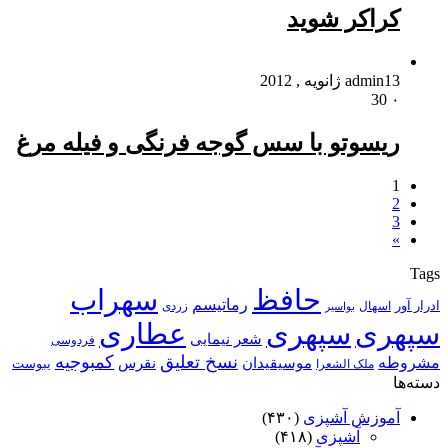
کراکر شوید
13 ژانویه , 2012
admin
30
۰
ریسوتو با سس گوجه ‌فرنگی و فیله مرغ
1
2
3
»
Tags
حافظ
سهراب
رماتیسم
ادرار آور
اسهال
زردی
بواسیر
سپهری
سپهری
عطاری
شعر نیمایی
فردوسی
نسخ تعلیق
کمبوجیه
مشروطه
موسیقیدان
نقرس
یبوست
ملک الشعرا
دسته‌ها
آموزش آشپزی
(۴۳۰)
آشپزی
(۴۱۸)