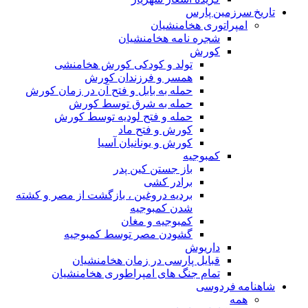
تاریخ سرزمین پارس
امپراتوری هخامنشیان
شجره نامه هخامنشیان
کورش
تولد و کودکی کورش هخامنشی
همسر و فرزندان کورش
حمله به بابل و فتح آن در زمان کورش
حمله به شرق توسط کورش
حمله و فتح لودیه توسط کورش
کورش و فتح ماد
کورش و یونانیان آسیا
کمبوجیه
باز جستن کین پدر
برادر کشی
بردیه دروغین ، بازگشت از مصر و کشته
شدن کمبوجیه
کمبوجیه و مغان
گشودن مصر توسط کمبوجیه
داریوش
قبایل پارسی در زمان هخامنشیان
تمام جنگ های امپراطوری هخامنشیان
شاهنامه فردوسی
همه