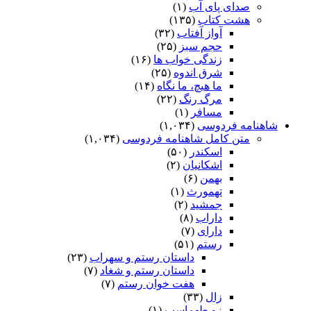
صدای پای آب
(۱)
هشت کتاب
(۱۳۵)
آواز آفتاب
(۳۲)
حجم سبز
(۲۵)
زندگی خواب ها
(۱۶)
شرق اندوه
(۲۵)
ما هیچ، ما نگاه
(۱۴)
مرگ رنگ
(۲۲)
مسافر
(۱)
شاهنامه فردوسی
(۱,۰۳۴)
متن کامل شاهنامه فردوسی
(۱,۰۳۴)
اسکندر
(۵۰)
اشکانیان
(۲)
بهمن
(۶)
تهمورث
(۱)
جمشید
(۲)
داراب
(۸)
دارای
(۷)
رستم
(۵۱)
داستان رستم و سهراب
(۲۳)
داستان رستم و شغاد
(۷)
هفت خوان رستم‏
(۷)
زال
(۳۳)
زو طهماسپ‏
(۱)