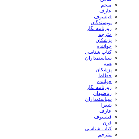
منجم
عارف
فیلسوف
نویسندگان
روزنامه نگار
مترجم
پزشکان
خواننده
کتاب شناسی
سیاستمداران
همه
پزشکان
خطاط
خواننده
روزنامه نگار
ریاضیدان
سیاستمداران
شعرا
عارف
فیلسوف
قرن
کتاب شناسی
مترجم