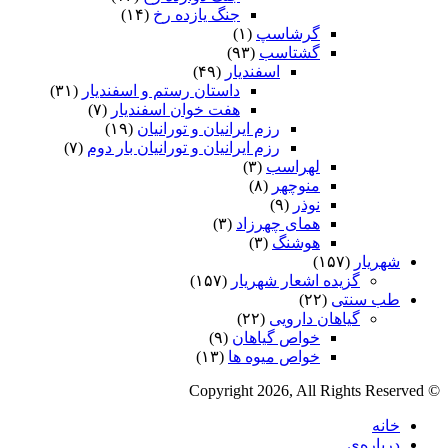
جنگ یازده رخ
(۱۴)
گرشاسپ
(۱)
گشتاسب
(۹۳)
اسفندیار
(۴۹)
داستان رستم و اسفندیار
(۳۱)
هفت خوان اسفندیار
(۷)
رزم ایرانیان و تورانیان
(۱۹)
رزم ایرانیان و تورانیان بار دوم
(۷)
لهراسب
(۳)
منوچهر
(۸)
نوذر
(۹)
هماى چهرزاد
(۳)
هوشنگ
(۳)
شهریار
(۱۵۷)
گزیده اشعار شهریار
(۱۵۷)
طب سنتی
(۲۲)
گیاهان دارویی
(۲۲)
خواص گیاهان
(۹)
خواص میوه ها
(۱۳)
© Copyright 2026, All Rights Reserved
خانه
درباره‌ی