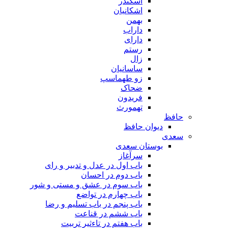
اسکندر
اشکانیان
بهمن
داراب
دارای
رستم
زال
ساسانیان
زو طهماسپ‏
ضحاک
فریدون
تهمورث
حافظ
دیوان حافظ
سعدی
بوستان سعدی
سرآغاز
باب اول در عدل و تدبیر و رای
باب دوم در احسان
باب سوم در عشق و مستی و شور
باب چهارم در تواضع
باب پنجم در باب تسلیم و رضا
باب ششم در قناعت
باب هفتم در تاءثیر تربیت