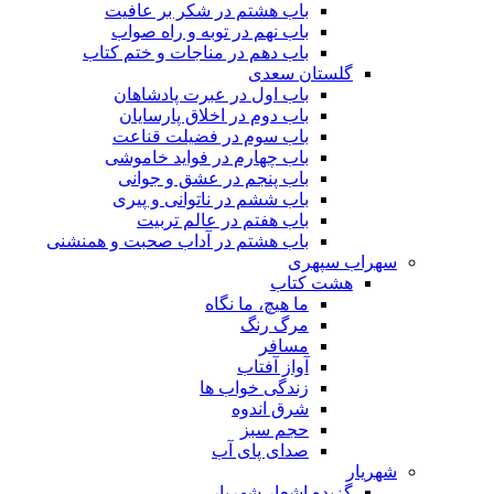
باب هشتم در شکر بر عافیت
باب نهم در توبه و راه صواب
باب دهم در مناجات و ختم کتاب
گلستان سعدی
باب اول در عبرت پادشاهان
باب دوم در اخلاق پارسایان
باب سوم در فضیلت قناعت
باب چهارم در فواید خاموشى
باب پنجم در عشق و جوانى
باب ششم در ناتوانى و پیرى
باب هفتم در عالم تربیت
باب هشتم در آداب صحبت و همنشنى
سهراب سپهری
هشت کتاب
ما هیچ، ما نگاه
مرگ رنگ
مسافر
آواز آفتاب
زندگی خواب ها
شرق اندوه
حجم سبز
صدای پای آب
شهریار
گزیده اشعار شهریار