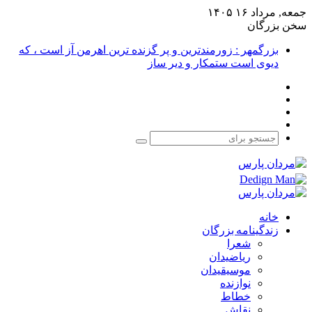
جمعه, مرداد ۱۶ ۱۴۰۵
سخن بزرگان
بزرگمهر : زورمندترین و پر گزنده ترین اهرمن آز است ، که
دیوی است ستمکار و دیر ساز
فیس
X
بوک
یوتیوب
اینستاگرام
جستجو
برای
خانه
زندگینامه بزرگان
شعرا
ریاضیدان
موسیقیدان
نوازنده
خطاط
نقاش