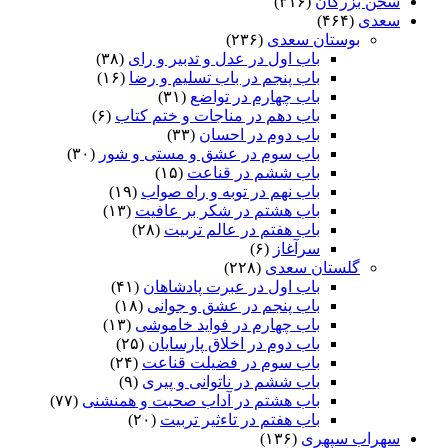
سخن بزرگان
(۳۱۶)
سعدی
(۴۶۴)
بوستان سعدی
(۲۳۶)
باب اول در عدل و تدبیر و رای
(۳۸)
باب پنجم در باب تسلیم و رضا
(۱۶)
باب چهارم در تواضع
(۳۱)
باب دهم در مناجات و ختم کتاب
(۶)
باب دوم در احسان
(۳۳)
باب سوم در عشق و مستی و شور
(۳۰)
باب ششم در قناعت
(۱۵)
باب نهم در توبه و راه صواب
(۱۹)
باب هشتم در شکر بر عافیت
(۱۳)
باب هفتم در عالم تربیت
(۲۸)
سرآغاز
(۶)
گلستان سعدی
(۲۲۸)
باب اول در عبرت پادشاهان
(۴۱)
باب پنجم در عشق و جوانى
(۱۸)
باب چهارم در فواید خاموشى
(۱۳)
باب دوم در اخلاق پارسایان
(۲۵)
باب سوم در فضیلت قناعت
(۲۴)
باب ششم در ناتوانى و پیرى
(۹)
باب هشتم در آداب صحبت و همنشنى
(۷۷)
باب هفتم در تاءثیر تربیت
(۲۰)
سهراب سپهری
(۱۳۶)