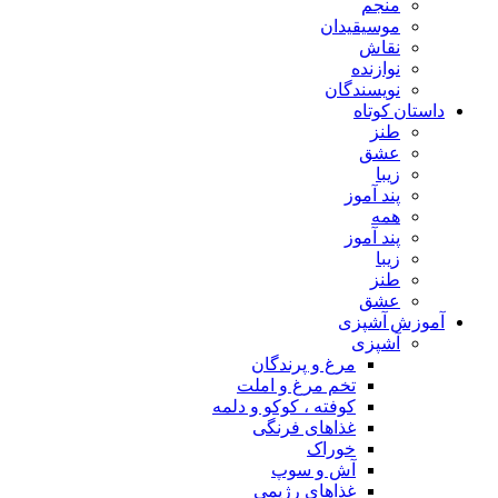
منجم
موسیقیدان
نقاش
نوازنده
نویسندگان
داستان کوتاه
طنز
عشق
زیبا
پند آموز
همه
پند آموز
زیبا
طنز
عشق
آموزش آشپزی
آشپزی
مرغ و پرندگان
تخم مرغ و املت
کوفته ، کوکو و دلمه
غذاهای فرنگی
خوراک
آش و سوپ
غذاهای رژیمی