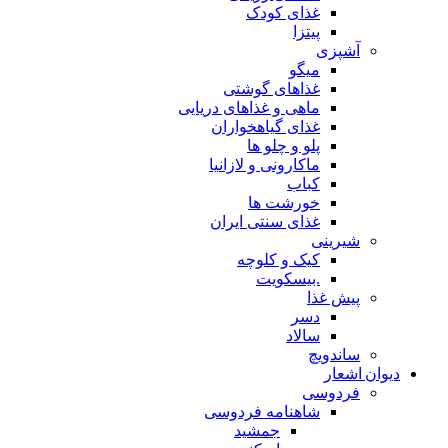
غذای کودک
پیتزا
آشپزی
میگو
غذاهای گوشتی
ماهی و غذاهای دریایی
غذای گیاهخواران
پلو و چلو ها
ماکارونی و لازانیا
کباب
خورشت ها
غذای سنتی ایران
شیرینی
کیک و کلوچه
.بیسکویت
پیش غذا
دسر
سالاد
ساندویچ
دیوان اشعار
فردوسی
شاهنامه فردوسی
جمشید