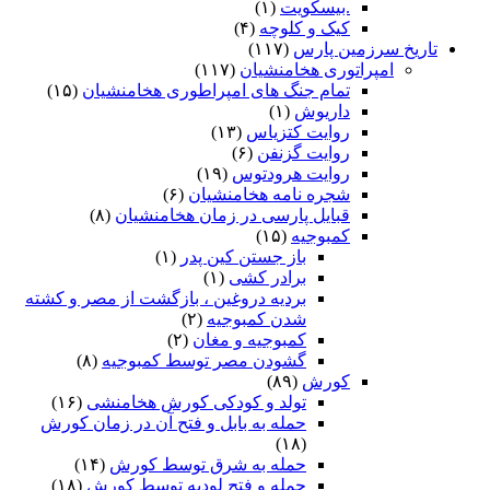
.بیسکویت
(۱)
کیک و کلوچه
(۴)
تاریخ سرزمین پارس
(۱۱۷)
امپراتوری هخامنشیان
(۱۱۷)
تمام جنگ های امپراطوری هخامنشیان
(۱۵)
داریوش
(۱)
روایت کتزیاس
(۱۳)
روایت گزنفن
(۶)
روایت هرودتوس
(۱۹)
شجره نامه هخامنشیان
(۶)
قبایل پارسی در زمان هخامنشیان
(۸)
کمبوجیه
(۱۵)
باز جستن کین پدر
(۱)
برادر کشی
(۱)
بردیه دروغین ، بازگشت از مصر و کشته
شدن کمبوجیه
(۲)
کمبوجیه و مغان
(۲)
گشودن مصر توسط کمبوجیه
(۸)
کورش
(۸۹)
تولد و کودکی کورش هخامنشی
(۱۶)
حمله به بابل و فتح آن در زمان کورش
(۱۸)
حمله به شرق توسط کورش
(۱۴)
حمله و فتح لودیه توسط کورش
(۱۸)