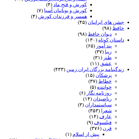
کورش و فتح ماد
(۴)
کورش و یونانیان آسیا
(۷)
همسر و فرزندان کورش
(۴)
جشن های ایرانیان
(۴۵)
حافظ
(۹۸)
دیوان حافظ
(۹۸)
داستان کوتاه
(۱۳۰)
پند آموز
(۶۵)
زیبا
(۳۷)
طنز
(۳۱)
عشق
(۱۱)
زندگینامه بزرگان ایران زمین
(۴۳۳)
پزشکان
(۱۵)
خطاط
(۳۷)
خواننده
(۵)
روزنامه نگار
(۶)
ریاضیدان
(۱۴)
سیاستمداران
(۳)
شعرا
(۳۵۳)
عارف
(۱۴)
فیلسوف
(۹)
قرن
(۳۷۶)
پیش از اسلام
(۱)