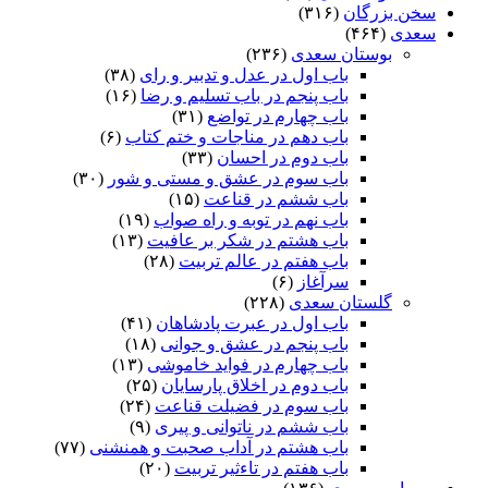
سخن بزرگان
(۳۱۶)
سعدی
(۴۶۴)
بوستان سعدی
(۲۳۶)
باب اول در عدل و تدبیر و رای
(۳۸)
باب پنجم در باب تسلیم و رضا
(۱۶)
باب چهارم در تواضع
(۳۱)
باب دهم در مناجات و ختم کتاب
(۶)
باب دوم در احسان
(۳۳)
باب سوم در عشق و مستی و شور
(۳۰)
باب ششم در قناعت
(۱۵)
باب نهم در توبه و راه صواب
(۱۹)
باب هشتم در شکر بر عافیت
(۱۳)
باب هفتم در عالم تربیت
(۲۸)
سرآغاز
(۶)
گلستان سعدی
(۲۲۸)
باب اول در عبرت پادشاهان
(۴۱)
باب پنجم در عشق و جوانى
(۱۸)
باب چهارم در فواید خاموشى
(۱۳)
باب دوم در اخلاق پارسایان
(۲۵)
باب سوم در فضیلت قناعت
(۲۴)
باب ششم در ناتوانى و پیرى
(۹)
باب هشتم در آداب صحبت و همنشنى
(۷۷)
باب هفتم در تاءثیر تربیت
(۲۰)