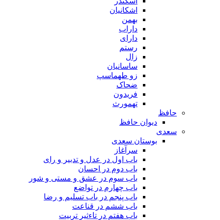
اسکندر
اشکانیان
بهمن
داراب
دارای
رستم
زال
ساسانیان
زو طهماسپ‏
ضحاک
فریدون
تهمورث
حافظ
دیوان حافظ
سعدی
بوستان سعدی
سرآغاز
باب اول در عدل و تدبیر و رای
باب دوم در احسان
باب سوم در عشق و مستی و شور
باب چهارم در تواضع
باب پنجم در باب تسلیم و رضا
باب ششم در قناعت
باب هفتم در تاءثیر تربیت