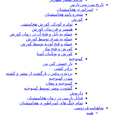
تاریخ سرزمین پارس
امپراتوری هخامنشیان
شجره نامه هخامنشیان
کورش
تولد و کودکی کورش هخامنشی
همسر و فرزندان کورش
حمله به بابل و فتح آن در زمان کورش
حمله به شرق توسط کورش
حمله و فتح لودیه توسط کورش
کورش و فتح ماد
کورش و یونانیان آسیا
کمبوجیه
باز جستن کین پدر
برادر کشی
بردیه دروغین ، بازگشت از مصر و کشته
شدن کمبوجیه
کمبوجیه و مغان
گشودن مصر توسط کمبوجیه
داریوش
قبایل پارسی در زمان هخامنشیان
تمام جنگ های امپراطوری هخامنشیان
شاهنامه فردوسی
همه