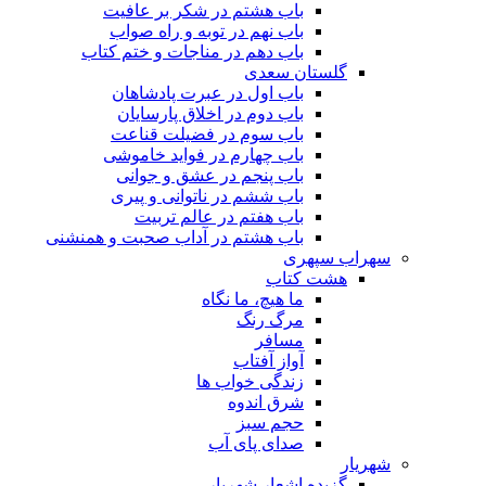
باب هشتم در شکر بر عافیت
باب نهم در توبه و راه صواب
باب دهم در مناجات و ختم کتاب
گلستان سعدی
باب اول در عبرت پادشاهان
باب دوم در اخلاق پارسایان
باب سوم در فضیلت قناعت
باب چهارم در فواید خاموشى
باب پنجم در عشق و جوانى
باب ششم در ناتوانى و پیرى
باب هفتم در عالم تربیت
باب هشتم در آداب صحبت و همنشنى
سهراب سپهری
هشت کتاب
ما هیچ، ما نگاه
مرگ رنگ
مسافر
آواز آفتاب
زندگی خواب ها
شرق اندوه
حجم سبز
صدای پای آب
شهریار
گزیده اشعار شهریار