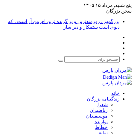
پنج شنبه, مرداد ۱۵ ۱۴۰۵
سخن بزرگان
بزرگمهر : زورمندترین و پر گزنده ترین اهرمن آز است ، که
دیوی است ستمکار و دیر ساز
فیس
X
بوک
یوتیوب
اینستاگرام
جستجو
برای
خانه
زندگینامه بزرگان
شعرا
ریاضیدان
موسیقیدان
نوازنده
خطاط
نقاش