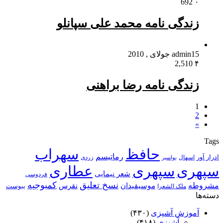
692
۰
زندگی نامه محمد علی سپانلو
15 جولای , 2010
admin
2,510
۴
زندگی نامه رضا براهنی
1
2
»
Tags
حافظ
سهراب
رماتیسم
ادرار آور
اسهال
زردی
بواسیر
سپهری
سپهری
عطاری
شعر نیمایی
فردوسی
نسخ تعلیق
کمبوجیه
مشروطه
موسیقیدان
نقرس
یبوست
ملک الشعرا
دسته‌ها
آموزش آشپزی
(۴۳۰)
آشپزی
(۴۱۸)