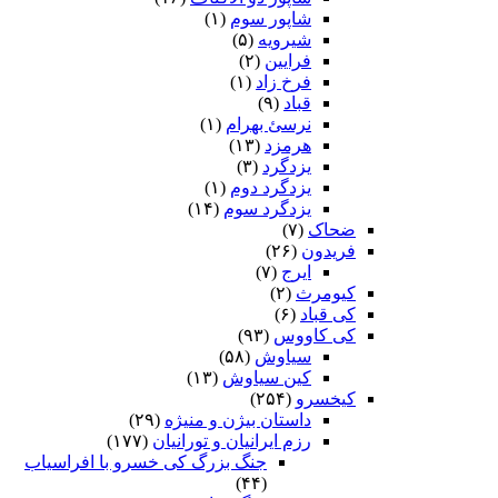
شاپور سوم‏
(۱)
شیرویه
(۵)
فرایین
(۲)
فرخ زاد
(۱)
قباد
(۹)
نرسئ بهرام‏
(۱)
هرمزد
(۱۳)
یزدگرد
(۳)
یزدگرد دوم
(۱)
یزدگرد سوم
(۱۴)
ضحاک
(۷)
فریدون
(۲۶)
ایرج
(۷)
کیومرث
(۲)
کی قباد
(۶)
کی کاووس
(۹۳)
سیاوش
(۵۸)
کین سیاوش
(۱۳)
کیخسرو
(۲۵۴)
داستان بیژن و منیژه
(۲۹)
رزم ایرانیان و تورانیان
(۱۷۷)
جنگ بزرگ کی خسرو با افراسیاب
(۴۴)