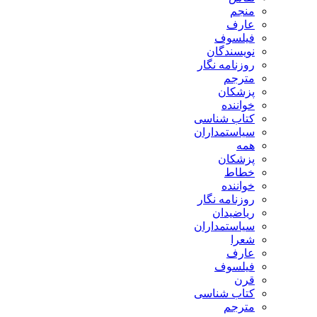
منجم
عارف
فیلسوف
نویسندگان
روزنامه نگار
مترجم
پزشکان
خواننده
کتاب شناسی
سیاستمداران
همه
پزشکان
خطاط
خواننده
روزنامه نگار
ریاضیدان
سیاستمداران
شعرا
عارف
فیلسوف
قرن
کتاب شناسی
مترجم