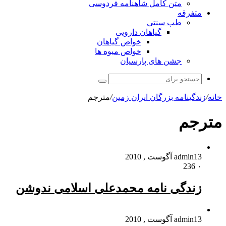
متن کامل شاهنامه فردوسی
متفرقه
طب سنتی
گیاهان دارویی
خواص گیاهان
خواص میوه ها
جشن های پارسیان
جستجو
برای
خانه
/
زندگینامه بزرگان ایران زمین
/
مترجم
مترجم
13 آگوست , 2010
admin
236
۰
زندگی نامه محمدعلی اسلامی ندوشن
13 آگوست , 2010
admin