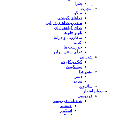
پیتزا
آشپزی
میگو
غذاهای گوشتی
ماهی و غذاهای دریایی
غذای گیاهخواران
پلو و چلو ها
ماکارونی و لازانیا
کباب
خورشت ها
غذای سنتی ایران
شیرینی
کیک و کلوچه
.بیسکویت
پیش غذا
دسر
سالاد
ساندویچ
دیوان اشعار
فردوسی
شاهنامه فردوسی
جمشید
اسکندر