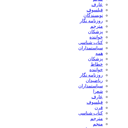
عارف
فیلسوف
نویسندگان
روزنامه نگار
مترجم
پزشکان
خواننده
کتاب شناسی
سیاستمداران
همه
پزشکان
خطاط
خواننده
روزنامه نگار
ریاضیدان
سیاستمداران
شعرا
عارف
فیلسوف
قرن
کتاب شناسی
مترجم
منجم