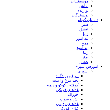
موسیقیدان
نقاش
نوازنده
نویسندگان
داستان کوتاه
طنز
عشق
زیبا
پند آموز
همه
پند آموز
زیبا
طنز
عشق
آموزش آشپزی
آشپزی
مرغ و پرندگان
تخم مرغ و املت
کوفته ، کوکو و دلمه
غذاهای فرنگی
خوراک
آش و سوپ
غذاهای رژیمی
غذای کودک