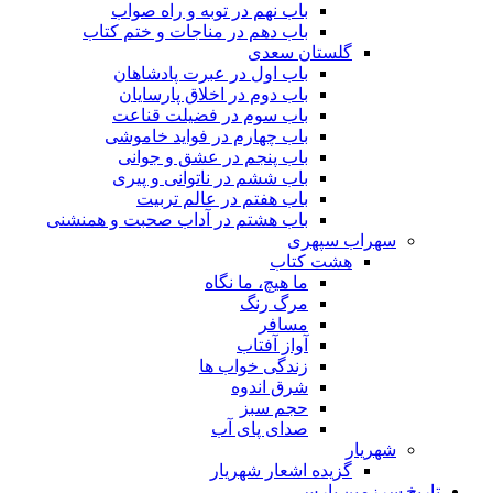
باب نهم در توبه و راه صواب
باب دهم در مناجات و ختم کتاب
گلستان سعدی
باب اول در عبرت پادشاهان
باب دوم در اخلاق پارسایان
باب سوم در فضیلت قناعت
باب چهارم در فواید خاموشى
باب پنجم در عشق و جوانى
باب ششم در ناتوانى و پیرى
باب هفتم در عالم تربیت
باب هشتم در آداب صحبت و همنشنى
سهراب سپهری
هشت کتاب
ما هیچ، ما نگاه
مرگ رنگ
مسافر
آواز آفتاب
زندگی خواب ها
شرق اندوه
حجم سبز
صدای پای آب
شهریار
گزیده اشعار شهریار
تاریخ سرزمین پارس