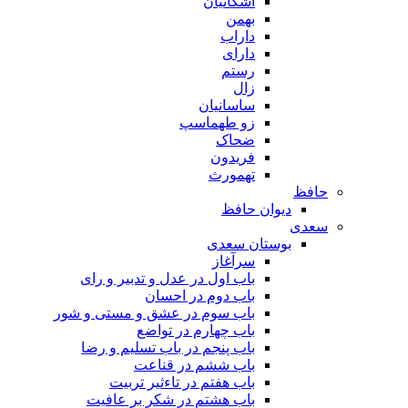
اشکانیان
بهمن
داراب
دارای
رستم
زال
ساسانیان
زو طهماسپ‏
ضحاک
فریدون
تهمورث
حافظ
دیوان حافظ
سعدی
بوستان سعدی
سرآغاز
باب اول در عدل و تدبیر و رای
باب دوم در احسان
باب سوم در عشق و مستی و شور
باب چهارم در تواضع
باب پنجم در باب تسلیم و رضا
باب ششم در قناعت
باب هفتم در تاءثیر تربیت
باب هشتم در شکر بر عافیت