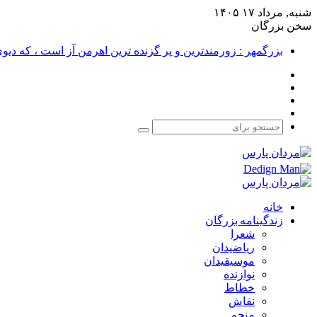
شنبه, مرداد ۱۷ ۱۴۰۵
سخن بزرگان
بزرگمهر : زورمندترین و پر گزنده ترین اهرمن آز است ، که دی
فیس
X
بوک
یوتیوب
اینستاگرام
جستجو
برای
خانه
زندگینامه بزرگان
شعرا
ریاضیدان
موسیقیدان
نوازنده
خطاط
نقاش
منجم