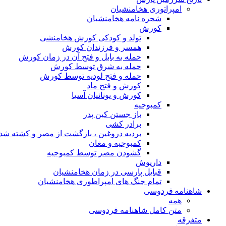
امپراتوری هخامنشیان
شجره نامه هخامنشیان
کورش
تولد و کودکی کورش هخامنشی
همسر و فرزندان کورش
حمله به بابل و فتح آن در زمان کورش
حمله به شرق توسط کورش
حمله و فتح لودیه توسط کورش
کورش و فتح ماد
کورش و یونانیان آسیا
کمبوجیه
باز جستن کین پدر
برادر کشی
بردیه دروغین ، بازگشت از مصر و کشته شد
کمبوجیه و مغان
گشودن مصر توسط کمبوجیه
داریوش
قبایل پارسی در زمان هخامنشیان
تمام جنگ های امپراطوری هخامنشیان
شاهنامه فردوسی
همه
متن کامل شاهنامه فردوسی
متفرقه