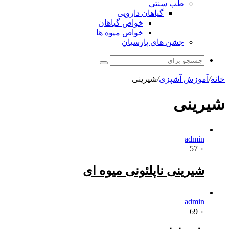
طب سنتی
گیاهان دارویی
خواص گیاهان
خواص میوه ها
جشن های پارسیان
جستجو
برای
خانه
/
آموزش آشپزی
/
شیرینی
شیرینی
admin
57
۰
شیرینی ناپلئونی میوه ای
admin
69
۰