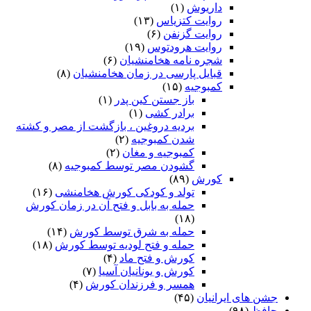
داریوش
(۱)
روایت کتزیاس
(۱۳)
روایت گزنفن
(۶)
روایت هرودتوس
(۱۹)
شجره نامه هخامنشیان
(۶)
قبایل پارسی در زمان هخامنشیان
(۸)
کمبوجیه
(۱۵)
باز جستن کین پدر
(۱)
برادر کشی
(۱)
بردیه دروغین ، بازگشت از مصر و کشته
شدن کمبوجیه
(۲)
کمبوجیه و مغان
(۲)
گشودن مصر توسط کمبوجیه
(۸)
کورش
(۸۹)
تولد و کودکی کورش هخامنشی
(۱۶)
حمله به بابل و فتح آن در زمان کورش
(۱۸)
حمله به شرق توسط کورش
(۱۴)
حمله و فتح لودیه توسط کورش
(۱۸)
کورش و فتح ماد
(۴)
کورش و یونانیان آسیا
(۷)
همسر و فرزندان کورش
(۴)
جشن های ایرانیان
(۴۵)
حافظ
(۹۸)