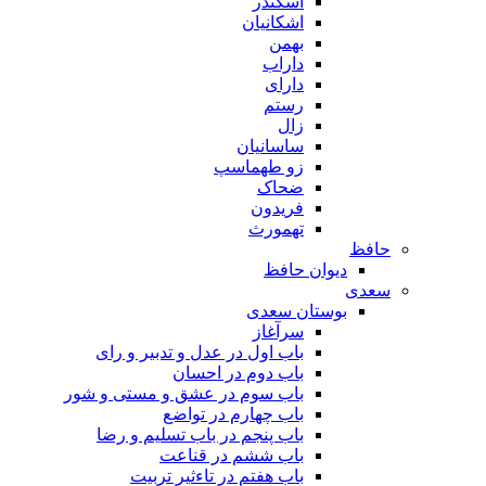
اسکندر
اشکانیان
بهمن
داراب
دارای
رستم
زال
ساسانیان
زو طهماسپ‏
ضحاک
فریدون
تهمورث
حافظ
دیوان حافظ
سعدی
بوستان سعدی
سرآغاز
باب اول در عدل و تدبیر و رای
باب دوم در احسان
باب سوم در عشق و مستی و شور
باب چهارم در تواضع
باب پنجم در باب تسلیم و رضا
باب ششم در قناعت
باب هفتم در تاءثیر تربیت