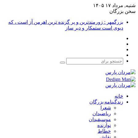
شنبه, مرداد ۱۷ ۱۴۰۵
سخن بزرگان
بزرگمهر : زورمندترین و پر گزنده ترین اهرمن آز است ، که
دیوی است ستمکار و دیر ساز
فیس
X
بوک
یوتیوب
اینستاگرام
جستجو
برای
خانه
زندگینامه بزرگان
شعرا
ریاضیدان
موسیقیدان
نوازنده
خطاط
نقاش