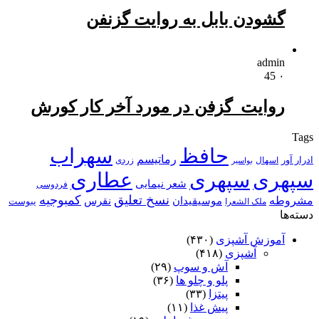
گشودن بابل به روایت گزنفن
admin
45
۰
روایت گزفن در مورد آخر کار کورش
Tags
حافظ
سهراب
رماتیسم
ادرار آور
اسهال
زردی
بواسیر
سپهری
سپهری
عطاری
شعر نیمایی
فردوسی
نسخ تعلیق
کمبوجیه
مشروطه
موسیقیدان
نقرس
یبوست
ملک الشعرا
دسته‌ها
آموزش آشپزی
(۴۳۰)
آشپزی
(۴۱۸)
آش و سوپ
(۲۹)
پلو و چلو ها
(۳۶)
پیتزا
(۳۳)
پیش غذا
(۱۱)