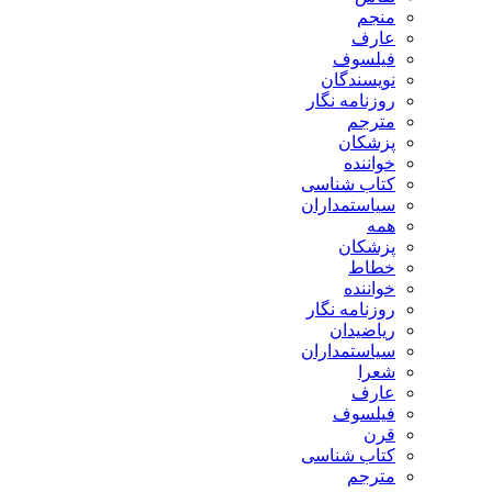
منجم
عارف
فیلسوف
نویسندگان
روزنامه نگار
مترجم
پزشکان
خواننده
کتاب شناسی
سیاستمداران
همه
پزشکان
خطاط
خواننده
روزنامه نگار
ریاضیدان
سیاستمداران
شعرا
عارف
فیلسوف
قرن
کتاب شناسی
مترجم