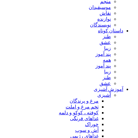
منجم
موسیقیدان
نقاش
نوازنده
نویسندگان
داستان کوتاه
طنز
عشق
زیبا
پند آموز
همه
پند آموز
زیبا
طنز
عشق
آموزش آشپزی
آشپزی
مرغ و پرندگان
تخم مرغ و املت
کوفته ، کوکو و دلمه
غذاهای فرنگی
خوراک
آش و سوپ
غذاهای رژیمی