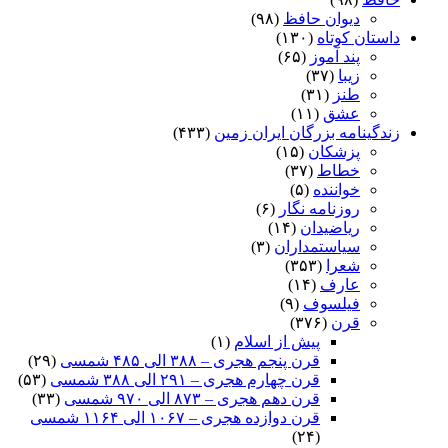
دیوان حافظ
(۹۸)
داستان کوتاه
(۱۳۰)
پند آموز
(۶۵)
زیبا
(۳۷)
طنز
(۳۱)
عشق
(۱۱)
زندگینامه بزرگان ایران زمین
(۴۳۳)
پزشکان
(۱۵)
خطاط
(۳۷)
خواننده
(۵)
روزنامه نگار
(۶)
ریاضیدان
(۱۴)
سیاستمداران
(۳)
شعرا
(۳۵۳)
عارف
(۱۴)
فیلسوف
(۹)
قرن
(۳۷۶)
پیش از اسلام
(۱)
قرن پنجم هجری – ۳۸۸ الی ۴۸۵ شمسی
(۲۹)
قرن چهارم هجری – ۲۹۱ الی ۳۸۸ شمسی
(۵۳)
قرن دهم هجری – ۸۷۳ الی ۹۷۰ شمسی
(۳۳)
قرن دوازده هجری – ۱۰۶۷ الی ۱۱۶۴ شمسی
(۲۴)