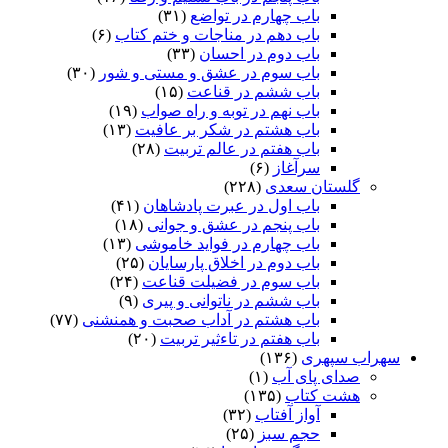
باب چهارم در تواضع
(۳۱)
باب دهم در مناجات و ختم کتاب
(۶)
باب دوم در احسان
(۳۳)
باب سوم در عشق و مستی و شور
(۳۰)
باب ششم در قناعت
(۱۵)
باب نهم در توبه و راه صواب
(۱۹)
باب هشتم در شکر بر عافیت
(۱۳)
باب هفتم در عالم تربیت
(۲۸)
سرآغاز
(۶)
گلستان سعدی
(۲۲۸)
باب اول در عبرت پادشاهان
(۴۱)
باب پنجم در عشق و جوانى
(۱۸)
باب چهارم در فواید خاموشى
(۱۳)
باب دوم در اخلاق پارسایان
(۲۵)
باب سوم در فضیلت قناعت
(۲۴)
باب ششم در ناتوانى و پیرى
(۹)
باب هشتم در آداب صحبت و همنشنى
(۷۷)
باب هفتم در تاءثیر تربیت
(۲۰)
سهراب سپهری
(۱۳۶)
صدای پای آب
(۱)
هشت کتاب
(۱۳۵)
آواز آفتاب
(۳۲)
حجم سبز
(۲۵)