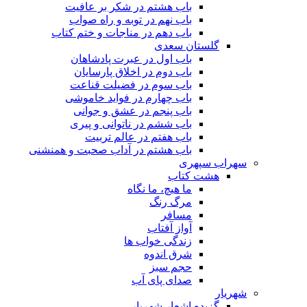
باب هشتم در شکر بر عافیت
باب نهم در توبه و راه صواب
باب دهم در مناجات و ختم کتاب
گلستان سعدی
باب اول در عبرت پادشاهان
باب دوم در اخلاق پارسایان
باب سوم در فضیلت قناعت
باب چهارم در فواید خاموشى
باب پنجم در عشق و جوانى
باب ششم در ناتوانى و پیرى
باب هفتم در عالم تربیت
باب هشتم در آداب صحبت و همنشنى
سهراب سپهری
هشت کتاب
ما هیچ، ما نگاه
مرگ رنگ
مسافر
آواز آفتاب
زندگی خواب ها
شرق اندوه
حجم سبز
صدای پای آب
شهریار
گزیده اشعار شهریار