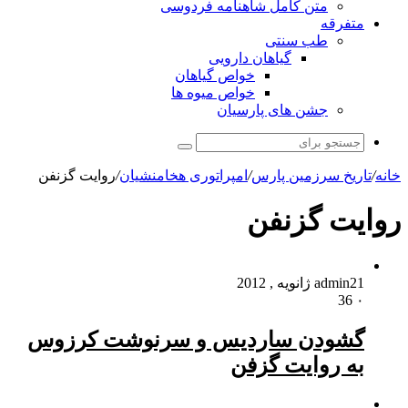
متن کامل شاهنامه فردوسی
متفرقه
طب سنتی
گیاهان دارویی
خواص گیاهان
خواص میوه ها
جشن های پارسیان
جستجو
برای
خانه
/
تاریخ سرزمین پارس
/
امپراتوری هخامنشیان
/
روایت گزنفن
روایت گزنفن
21 ژانویه , 2012
admin
36
۰
گشودن ساردیس و سرنوشت کرزوس
به روایت گزفن