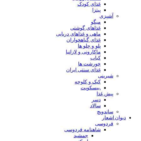
غذای کودک
پیتزا
آشپزی
میگو
غذاهای گوشتی
ماهی و غذاهای دریایی
غذای گیاهخواران
پلو و چلو ها
ماکارونی و لازانیا
کباب
خورشت ها
غذای سنتی ایران
شیرینی
کیک و کلوچه
.بیسکویت
پیش غذا
دسر
سالاد
ساندویچ
دیوان اشعار
فردوسی
شاهنامه فردوسی
جمشید