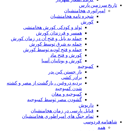
تاریخ سرزمین پارس
امپراتوری هخامنشیان
شجره نامه هخامنشیان
کورش
تولد و کودکی کورش هخامنشی
همسر و فرزندان کورش
حمله به بابل و فتح آن در زمان کورش
حمله به شرق توسط کورش
حمله و فتح لودیه توسط کورش
کورش و فتح ماد
کورش و یونانیان آسیا
کمبوجیه
باز جستن کین پدر
برادر کشی
بردیه دروغین ، بازگشت از مصر و کشته
شدن کمبوجیه
کمبوجیه و مغان
گشودن مصر توسط کمبوجیه
داریوش
قبایل پارسی در زمان هخامنشیان
تمام جنگ های امپراطوری هخامنشیان
شاهنامه فردوسی
همه