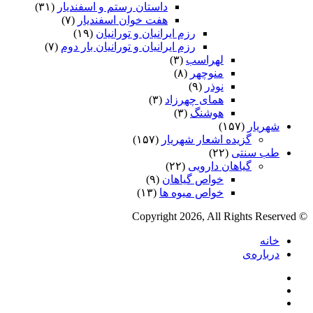
داستان رستم و اسفندیار
(۳۱)
هفت خوان اسفندیار
(۷)
رزم ایرانیان و تورانیان
(۱۹)
رزم ایرانیان و تورانیان بار دوم
(۷)
لهراسب
(۳)
منوچهر
(۸)
نوذر
(۹)
هماى چهرزاد
(۳)
هوشنگ
(۳)
شهریار
(۱۵۷)
گزیده اشعار شهریار
(۱۵۷)
طب سنتی
(۲۲)
گیاهان دارویی
(۲۲)
خواص گیاهان
(۹)
خواص میوه ها
(۱۳)
© Copyright 2026, All Rights Reserved
خانه
درباره‌ی
فیس
X
بوک
یوتیوب