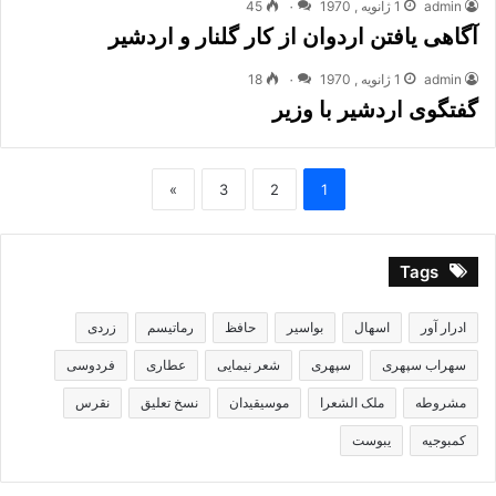
admin
1 ژانویه , 1970
۰
45
آگاهى یافتن اردوان از کار گلنار و اردشیر
admin
1 ژانویه , 1970
۰
18
گفتگوى اردشیر با وزیر
»
3
2
1
Tags
ادرار آور
اسهال
بواسیر
حافظ
رماتیسم
زردی
سهراب سپهری
سپهری
شعر نیمایی
عطاری
فردوسی
مشروطه
ملک الشعرا
موسیقیدان
نسخ تعلیق
نقرس
کمبوجیه
یبوست