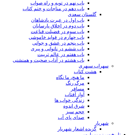
باب نهم در توبه و راه صواب
باب دهم در مناجات و ختم کتاب
گلستان سعدی
باب اول در عبرت پادشاهان
باب دوم در اخلاق پارسایان
باب سوم در فضیلت قناعت
باب چهارم در فواید خاموشى
باب پنجم در عشق و جوانى
باب ششم در ناتوانى و پیرى
باب هفتم در عالم تربیت
باب هشتم در آداب صحبت و همنشنى
سهراب سپهری
هشت کتاب
ما هیچ، ما نگاه
مرگ رنگ
مسافر
آواز آفتاب
زندگی خواب ها
شرق اندوه
حجم سبز
صدای پای آب
شهریار
گزیده اشعار شهریار
تاریخ سرزمین پارس