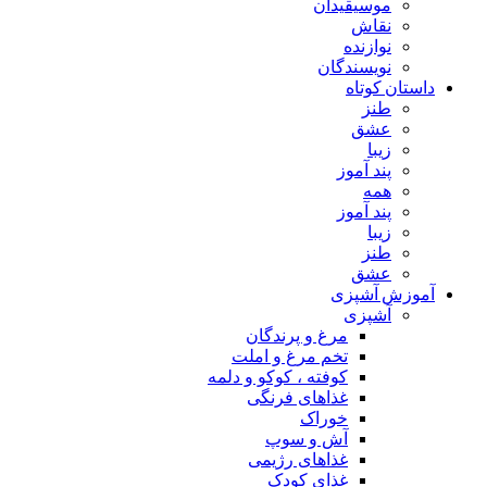
موسیقیدان
نقاش
نوازنده
نویسندگان
داستان کوتاه
طنز
عشق
زیبا
پند آموز
همه
پند آموز
زیبا
طنز
عشق
آموزش آشپزی
آشپزی
مرغ و پرندگان
تخم مرغ و املت
کوفته ، کوکو و دلمه
غذاهای فرنگی
خوراک
آش و سوپ
غذاهای رژیمی
غذای کودک