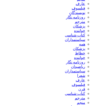
عارف
فیلسوف
نویسندگان
روزنامه نگار
مترجم
پزشکان
خواننده
کتاب شناسی
سیاستمداران
همه
پزشکان
خطاط
خواننده
روزنامه نگار
ریاضیدان
سیاستمداران
شعرا
عارف
فیلسوف
قرن
کتاب شناسی
مترجم
منجم