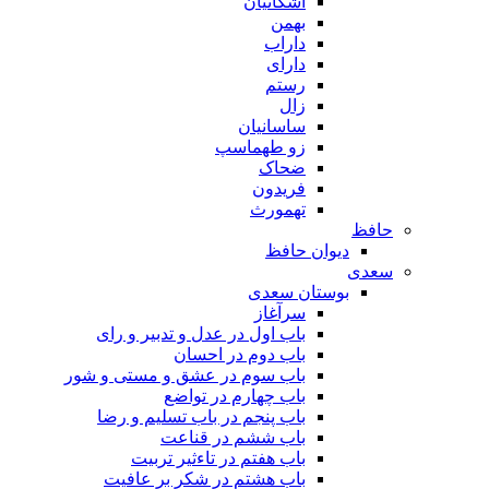
اشکانیان
بهمن
داراب
دارای
رستم
زال
ساسانیان
زو طهماسپ‏
ضحاک
فریدون
تهمورث
حافظ
دیوان حافظ
سعدی
بوستان سعدی
سرآغاز
باب اول در عدل و تدبیر و رای
باب دوم در احسان
باب سوم در عشق و مستی و شور
باب چهارم در تواضع
باب پنجم در باب تسلیم و رضا
باب ششم در قناعت
باب هفتم در تاءثیر تربیت
باب هشتم در شکر بر عافیت