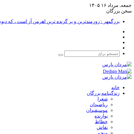
جمعه, مرداد ۱۶ ۱۴۰۵
سخن بزرگان
بزرگمهر : زورمندترین و پر گزنده ترین اهرمن آز است ، که دی
فیس
X
بوک
یوتیوب
اینستاگرام
جستجو
برای
خانه
زندگینامه بزرگان
شعرا
ریاضیدان
موسیقیدان
نوازنده
خطاط
نقاش
منجم