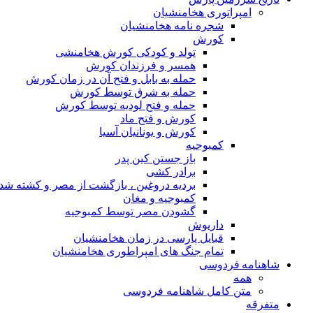
امپراتوری هخامنشیان
شجره نامه هخامنشیان
کورش
تولد و کودکی کورش هخامنشی
همسر و فرزندان کورش
حمله به بابل و فتح آن در زمان کورش
حمله به شرق توسط کورش
حمله و فتح لودیه توسط کورش
کورش و فتح ماد
کورش و یونانیان آسیا
کمبوجیه
باز جستن کین پدر
برادر کشی
بردیه دروغین ، بازگشت از مصر و کشته شد
کمبوجیه و مغان
گشودن مصر توسط کمبوجیه
داریوش
قبایل پارسی در زمان هخامنشیان
تمام جنگ های امپراطوری هخامنشیان
شاهنامه فردوسی
همه
متن کامل شاهنامه فردوسی
متفرقه