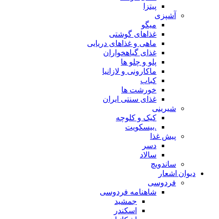
پیتزا
آشپزی
میگو
غذاهای گوشتی
ماهی و غذاهای دریایی
غذای گیاهخواران
پلو و چلو ها
ماکارونی و لازانیا
کباب
خورشت ها
غذای سنتی ایران
شیرینی
کیک و کلوچه
.بیسکویت
پیش غذا
دسر
سالاد
ساندویچ
دیوان اشعار
فردوسی
شاهنامه فردوسی
جمشید
اسکندر