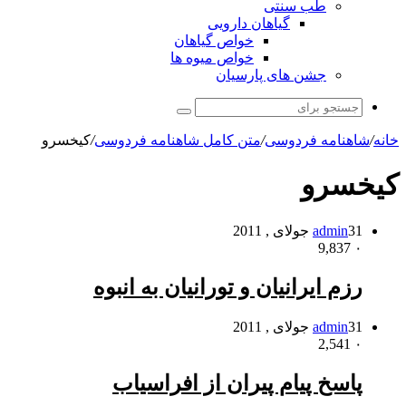
طب سنتی
گیاهان دارویی
خواص گیاهان
خواص میوه ها
جشن های پارسیان
جستجو
برای
خانه
/
شاهنامه فردوسی
/
متن کامل شاهنامه فردوسی
/
کیخسرو
کیخسرو
31 جولای , 2011
admin
9,837
۰
رزم ایرانیان و تورانیان به انبوه
31 جولای , 2011
admin
2,541
۰
پاسخ پیام پیران از افراسیاب