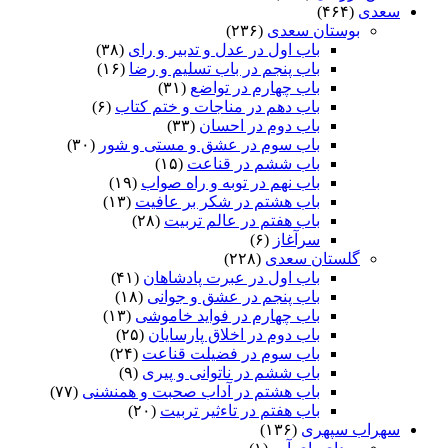
سعدی
(۴۶۴)
بوستان سعدی
(۲۳۶)
باب اول در عدل و تدبیر و رای
(۳۸)
باب پنجم در باب تسلیم و رضا
(۱۶)
باب چهارم در تواضع
(۳۱)
باب دهم در مناجات و ختم کتاب
(۶)
باب دوم در احسان
(۳۳)
باب سوم در عشق و مستی و شور
(۳۰)
باب ششم در قناعت
(۱۵)
باب نهم در توبه و راه صواب
(۱۹)
باب هشتم در شکر بر عافیت
(۱۳)
باب هفتم در عالم تربیت
(۲۸)
سرآغاز
(۶)
گلستان سعدی
(۲۲۸)
باب اول در عبرت پادشاهان
(۴۱)
باب پنجم در عشق و جوانى
(۱۸)
باب چهارم در فواید خاموشى
(۱۳)
باب دوم در اخلاق پارسایان
(۲۵)
باب سوم در فضیلت قناعت
(۲۴)
باب ششم در ناتوانى و پیرى
(۹)
باب هشتم در آداب صحبت و همنشنى
(۷۷)
باب هفتم در تاءثیر تربیت
(۲۰)
سهراب سپهری
(۱۳۶)