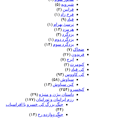
شیرویه
(۵)
فرایین
(۲)
فرخ زاد
(۱)
قباد
(۹)
نرسئ بهرام‏
(۱)
هرمزد
(۱۳)
یزدگرد
(۳)
یزدگرد دوم
(۱)
یزدگرد سوم
(۱۴)
ضحاک
(۷)
فریدون
(۲۶)
ایرج
(۷)
کیومرث
(۲)
کی قباد
(۶)
کی کاووس
(۹۳)
سیاوش
(۵۸)
کین سیاوش
(۱۳)
کیخسرو
(۲۵۴)
داستان بیژن و منیژه
(۲۹)
رزم ایرانیان و تورانیان
(۱۷۷)
جنگ بزرگ کی خسرو با افراسیاب
(۴۴)
جنگ دوازده رخ
(۱۴)