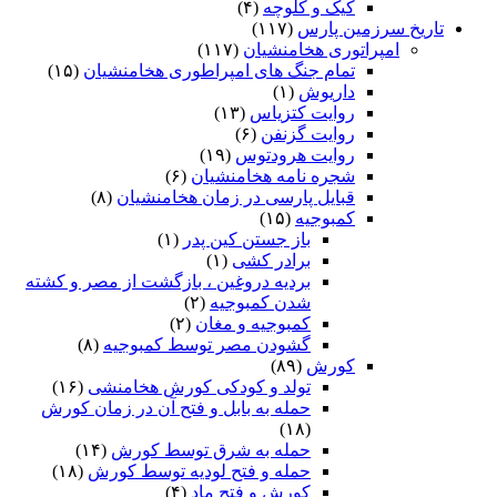
کیک و کلوچه
(۴)
تاریخ سرزمین پارس
(۱۱۷)
امپراتوری هخامنشیان
(۱۱۷)
تمام جنگ های امپراطوری هخامنشیان
(۱۵)
داریوش
(۱)
روایت کتزیاس
(۱۳)
روایت گزنفن
(۶)
روایت هرودتوس
(۱۹)
شجره نامه هخامنشیان
(۶)
قبایل پارسی در زمان هخامنشیان
(۸)
کمبوجیه
(۱۵)
باز جستن کین پدر
(۱)
برادر کشی
(۱)
بردیه دروغین ، بازگشت از مصر و کشته
شدن کمبوجیه
(۲)
کمبوجیه و مغان
(۲)
گشودن مصر توسط کمبوجیه
(۸)
کورش
(۸۹)
تولد و کودکی کورش هخامنشی
(۱۶)
حمله به بابل و فتح آن در زمان کورش
(۱۸)
حمله به شرق توسط کورش
(۱۴)
حمله و فتح لودیه توسط کورش
(۱۸)
کورش و فتح ماد
(۴)