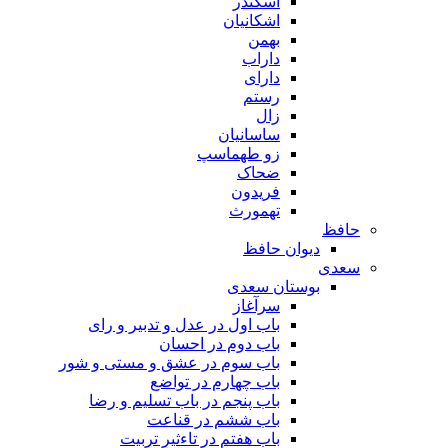
اسکندر
اشکانیان
بهمن
داراب
دارای
رستم
زال
ساسانیان
زو طهماسپ‏
ضحاک
فریدون
تهمورث
حافظ
دیوان حافظ
سعدی
بوستان سعدی
سرآغاز
باب اول در عدل و تدبیر و رای
باب دوم در احسان
باب سوم در عشق و مستی و شور
باب چهارم در تواضع
باب پنجم در باب تسلیم و رضا
باب ششم در قناعت
باب هفتم در تاءثیر تربیت