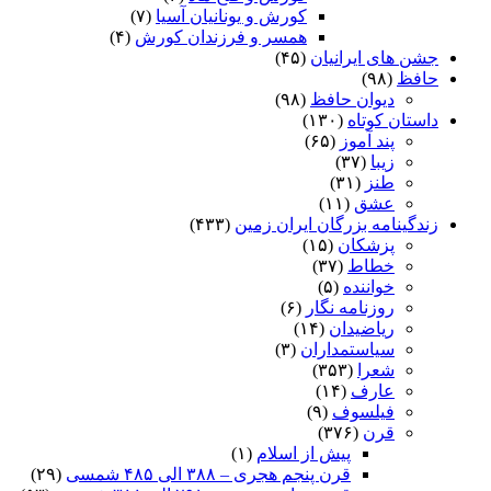
کورش و یونانیان آسیا
(۷)
همسر و فرزندان کورش
(۴)
جشن های ایرانیان
(۴۵)
حافظ
(۹۸)
دیوان حافظ
(۹۸)
داستان کوتاه
(۱۳۰)
پند آموز
(۶۵)
زیبا
(۳۷)
طنز
(۳۱)
عشق
(۱۱)
زندگینامه بزرگان ایران زمین
(۴۳۳)
پزشکان
(۱۵)
خطاط
(۳۷)
خواننده
(۵)
روزنامه نگار
(۶)
ریاضیدان
(۱۴)
سیاستمداران
(۳)
شعرا
(۳۵۳)
عارف
(۱۴)
فیلسوف
(۹)
قرن
(۳۷۶)
پیش از اسلام
(۱)
قرن پنجم هجری – ۳۸۸ الی ۴۸۵ شمسی
(۲۹)