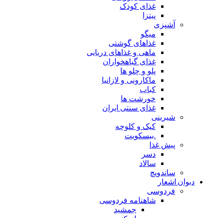
غذای کودک
پیتزا
آشپزی
میگو
غذاهای گوشتی
ماهی و غذاهای دریایی
غذای گیاهخواران
پلو و چلو ها
ماکارونی و لازانیا
کباب
خورشت ها
غذای سنتی ایران
شیرینی
کیک و کلوچه
.بیسکویت
پیش غذا
دسر
سالاد
ساندویچ
دیوان اشعار
فردوسی
شاهنامه فردوسی
جمشید