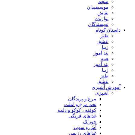
منجم
موسیقیدان
نقاش
نوازنده
نویسندگان
داستان کوتاه
طنز
عشق
زیبا
پند آموز
همه
پند آموز
زیبا
طنز
عشق
آموزش آشپزی
آشپزی
مرغ و پرندگان
تخم مرغ و املت
کوفته ، کوکو و دلمه
غذاهای فرنگی
خوراک
آش و سوپ
غذاهای رژیمی