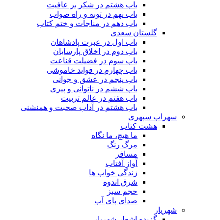
باب هشتم در شکر بر عافیت
باب نهم در توبه و راه صواب
باب دهم در مناجات و ختم کتاب
گلستان سعدی
باب اول در عبرت پادشاهان
باب دوم در اخلاق پارسایان
باب سوم در فضیلت قناعت
باب چهارم در فواید خاموشى
باب پنجم در عشق و جوانى
باب ششم در ناتوانى و پیرى
باب هفتم در عالم تربیت
باب هشتم در آداب صحبت و همنشنى
سهراب سپهری
هشت کتاب
ما هیچ، ما نگاه
مرگ رنگ
مسافر
آواز آفتاب
زندگی خواب ها
شرق اندوه
حجم سبز
صدای پای آب
شهریار
گزیده اشعار شهریار