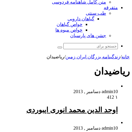
متن کامل شاهنامه فردوسی
متفرقه
طب سنتی
گیاهان دارویی
خواص گیاهان
خواص میوه ها
جشن های پارسیان
جستجو
برای
خانه
/
زندگینامه بزرگان ایران زمین
/
ریاضیدان
ریاضیدان
10 دسامبر , 2013
admin
412
۱
اوحد الدین محمد انوری ایبوردی
10 دسامبر , 2013
admin