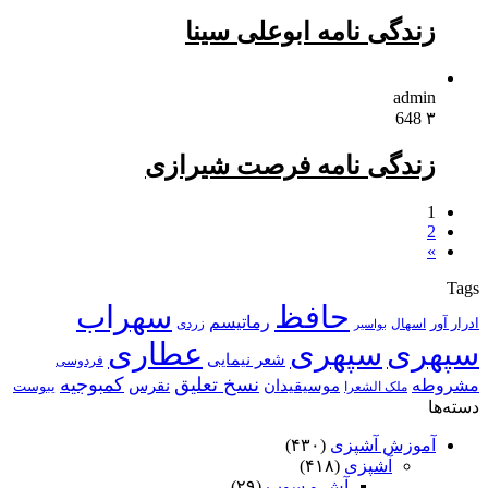
زندگی نامه ابوعلی سینا
admin
648
۳
زندگی نامه فرصت شیرازی
1
2
»
Tags
حافظ
سهراب
رماتیسم
ادرار آور
اسهال
زردی
بواسیر
سپهری
سپهری
عطاری
شعر نیمایی
فردوسی
نسخ تعلیق
کمبوجیه
مشروطه
موسیقیدان
نقرس
یبوست
ملک الشعرا
دسته‌ها
آموزش آشپزی
(۴۳۰)
آشپزی
(۴۱۸)
آش و سوپ
(۲۹)