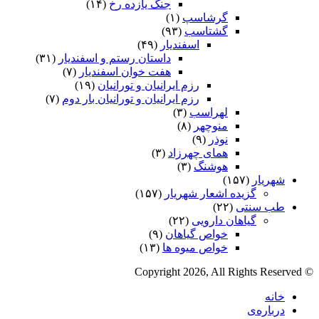
جنگ یازده رخ
(۱۴)
گرشاسپ
(۱)
گشتاسب
(۹۳)
اسفندیار
(۴۹)
داستان رستم و اسفندیار
(۳۱)
هفت خوان اسفندیار
(۷)
رزم ایرانیان و تورانیان
(۱۹)
رزم ایرانیان و تورانیان بار دوم
(۷)
لهراسب
(۳)
منوچهر
(۸)
نوذر
(۹)
هماى چهرزاد
(۳)
هوشنگ
(۳)
شهریار
(۱۵۷)
گزیده اشعار شهریار
(۱۵۷)
طب سنتی
(۲۲)
گیاهان دارویی
(۲۲)
خواص گیاهان
(۹)
خواص میوه ها
(۱۳)
© Copyright 2026, All Rights Reserved
خانه
درباره‌ی