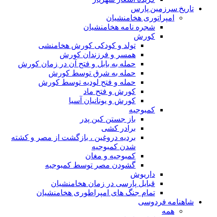
تاریخ سرزمین پارس
امپراتوری هخامنشیان
شجره نامه هخامنشیان
کورش
تولد و کودکی کورش هخامنشی
همسر و فرزندان کورش
حمله به بابل و فتح آن در زمان کورش
حمله به شرق توسط کورش
حمله و فتح لودیه توسط کورش
کورش و فتح ماد
کورش و یونانیان آسیا
کمبوجیه
باز جستن کین پدر
برادر کشی
بردیه دروغین ، بازگشت از مصر و کشته
شدن کمبوجیه
کمبوجیه و مغان
گشودن مصر توسط کمبوجیه
داریوش
قبایل پارسی در زمان هخامنشیان
تمام جنگ های امپراطوری هخامنشیان
شاهنامه فردوسی
همه