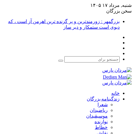
شنبه, مرداد ۱۷ ۱۴۰۵
سخن بزرگان
بزرگمهر : زورمندترین و پر گزنده ترین اهرمن آز است ، که
دیوی است ستمکار و دیر ساز
فیس
X
بوک
یوتیوب
اینستاگرام
جستجو
برای
خانه
زندگینامه بزرگان
شعرا
ریاضیدان
موسیقیدان
نوازنده
خطاط
نقاش