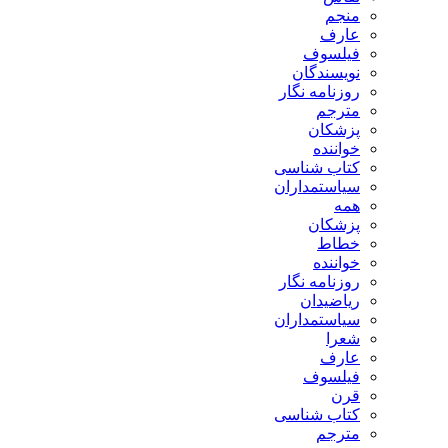
منجم
عارف
فیلسوف
نویسندگان
روزنامه نگار
مترجم
پزشکان
خواننده
کتاب شناسی
سیاستمداران
همه
پزشکان
خطاط
خواننده
روزنامه نگار
ریاضیدان
سیاستمداران
شعرا
عارف
فیلسوف
قرن
کتاب شناسی
مترجم