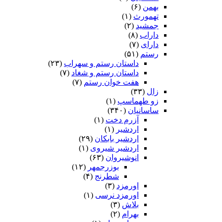
بهمن
(۶)
تهمورث
(۱)
جمشید
(۲)
داراب
(۸)
دارای
(۷)
رستم
(۵۱)
داستان رستم و سهراب
(۲۳)
داستان رستم و شغاد
(۷)
هفت خوان رستم‏
(۷)
زال
(۳۳)
زو طهماسپ‏
(۱)
ساسانیان
(۳۴۰)
آزرم دخت
(۱)
اردشیر
(۱)
اردشیر بابکان
(۲۹)
اردشیر شیروی
(۱)
انوشیروان
(۶۳)
بوزرجمهر
(۱۲)
شطرنج
(۴)
اورمزد
(۳)
اورمزد نرسى‏
(۱)
بلاش
(۳)
بهرام
(۲)