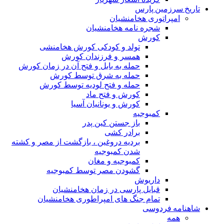
تاریخ سرزمین پارس
امپراتوری هخامنشیان
شجره نامه هخامنشیان
کورش
تولد و کودکی کورش هخامنشی
همسر و فرزندان کورش
حمله به بابل و فتح آن در زمان کورش
حمله به شرق توسط کورش
حمله و فتح لودیه توسط کورش
کورش و فتح ماد
کورش و یونانیان آسیا
کمبوجیه
باز جستن کین پدر
برادر کشی
بردیه دروغین ، بازگشت از مصر و کشته
شدن کمبوجیه
کمبوجیه و مغان
گشودن مصر توسط کمبوجیه
داریوش
قبایل پارسی در زمان هخامنشیان
تمام جنگ های امپراطوری هخامنشیان
شاهنامه فردوسی
همه