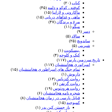
کباب
(۲۰)
کوفته ، کوکو و دلمه
(۴۵)
ماکارونی و لازانیا
(۱۵)
ماهی و غذاهای دریایی
(۱۵)
مرغ و پرندگان
(۴۷)
میگو
(۱۱)
دسر
(۹)
سالاد
(۵)
ساندویچ
(۲۵)
شیرینی
(۵)
.بیسکویت
(۱)
کیک و کلوچه
(۴)
تاریخ سرزمین پارس
(۱۱۷)
امپراتوری هخامنشیان
(۱۱۷)
تمام جنگ های امپراطوری هخامنشیان
(۱۵)
داریوش
(۱)
روایت کتزیاس
(۱۳)
روایت گزنفن
(۶)
روایت هرودتوس
(۱۹)
شجره نامه هخامنشیان
(۶)
قبایل پارسی در زمان هخامنشیان
(۸)
کمبوجیه
(۱۵)
باز جستن کین پدر
(۱)