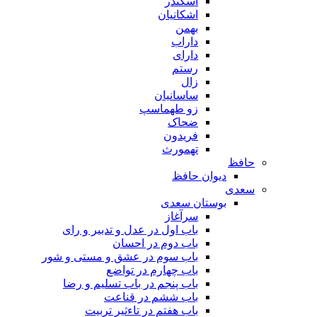
اسکندر
اشکانیان
بهمن
داراب
دارای
رستم
زال
ساسانیان
زو طهماسپ‏
ضحاک
فریدون
تهمورث
حافظ
دیوان حافظ
سعدی
بوستان سعدی
سرآغاز
باب اول در عدل و تدبیر و رای
باب دوم در احسان
باب سوم در عشق و مستی و شور
باب چهارم در تواضع
باب پنجم در باب تسلیم و رضا
باب ششم در قناعت
باب هفتم در تاءثیر تربیت