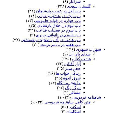
سرآغاز
(۶)
گلستان سعدی
(۲۲۸)
باب اول در عبرت پادشاهان
(۴۱)
باب پنجم در عشق و جوانى
(۱۸)
باب چهارم در فواید خاموشى
(۱۳)
باب دوم در اخلاق پارسایان
(۲۵)
باب سوم در فضیلت قناعت
(۲۴)
باب ششم در ناتوانى و پیرى
(۹)
باب هشتم در آداب صحبت و همنشنى
(۷۷)
باب هفتم در تاءثیر تربیت
(۲۰)
سهراب سپهری
(۱۳۶)
صدای پای آب
(۱)
هشت کتاب
(۱۳۵)
آواز آفتاب
(۳۲)
حجم سبز
(۲۵)
زندگی خواب ها
(۱۶)
شرق اندوه
(۲۵)
ما هیچ، ما نگاه
(۱۴)
مرگ رنگ
(۲۲)
مسافر
(۱)
شاهنامه فردوسی
(۱,۰۳۴)
متن کامل شاهنامه فردوسی
(۱,۰۳۴)
اسکندر
(۵۰)
اشکانیان
(۲)