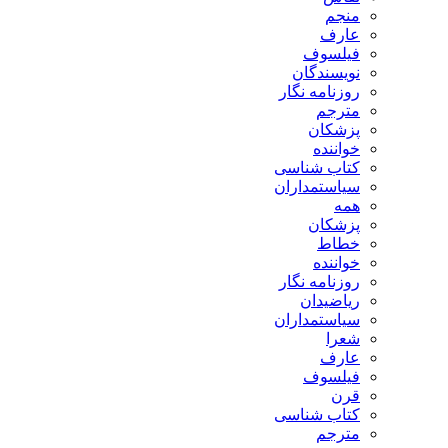
منجم
عارف
فیلسوف
نویسندگان
روزنامه نگار
مترجم
پزشکان
خواننده
کتاب شناسی
سیاستمداران
همه
پزشکان
خطاط
خواننده
روزنامه نگار
ریاضیدان
سیاستمداران
شعرا
عارف
فیلسوف
قرن
کتاب شناسی
مترجم