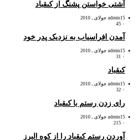
آشتى خواستن پشنگ از کى‏قباد
15 جولای , 2010
admin
45
۰
آمدن افراسیاب به نزدیک پدر خود
15 جولای , 2010
admin
31
۰
کى‏قباد
15 جولای , 2010
admin
32
۰
راى زدن رستم با کى‏قباد
15 جولای , 2010
admin
215
۰
آوردن رستم کى‏قباد را از کوه البرز