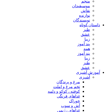
منجم
موسیقیدان
نقاش
نوازنده
نویسندگان
داستان کوتاه
طنز
عشق
زیبا
پند آموز
همه
پند آموز
زیبا
طنز
عشق
آموزش آشپزی
آشپزی
مرغ و پرندگان
تخم مرغ و املت
کوفته ، کوکو و دلمه
غذاهای فرنگی
خوراک
آش و سوپ
غذاهای رژیمی