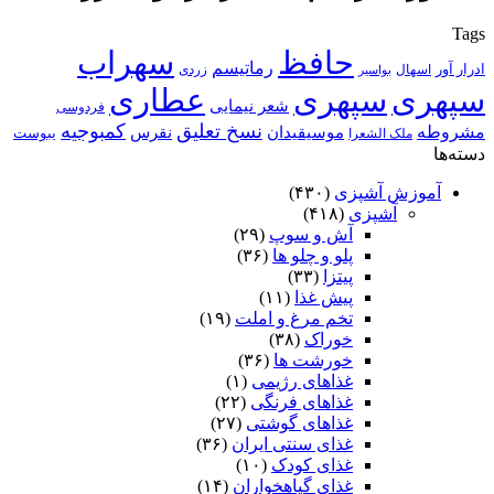
Tags
حافظ
سهراب
رماتیسم
ادرار آور
اسهال
زردی
بواسیر
سپهری
سپهری
عطاری
شعر نیمایی
فردوسی
نسخ تعلیق
کمبوجیه
مشروطه
موسیقیدان
نقرس
یبوست
ملک الشعرا
دسته‌ها
آموزش آشپزی
(۴۳۰)
آشپزی
(۴۱۸)
آش و سوپ
(۲۹)
پلو و چلو ها
(۳۶)
پیتزا
(۳۳)
پیش غذا
(۱۱)
تخم مرغ و املت
(۱۹)
خوراک
(۳۸)
خورشت ها
(۳۶)
غذاهای رژیمی
(۱)
غذاهای فرنگی
(۲۲)
غذاهای گوشتی
(۲۷)
غذای سنتی ایران
(۳۶)
غذای کودک
(۱۰)
غذای گیاهخواران
(۱۴)