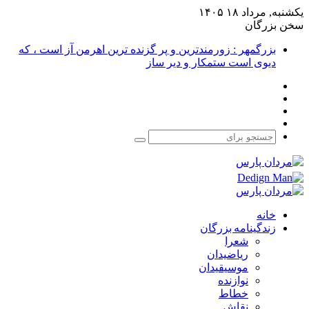
یکشنبه, مرداد ۱۸ ۱۴۰۵
سخن بزرگان
بزرگمهر : زورمندترین و پر گزنده ترین اهرمن آز است ، که
دیوی است ستمکار و دیر ساز
فیس
X
بوک
یوتیوب
اینستاگرام
جستجو
برای
خانه
زندگینامه بزرگان
شعرا
ریاضیدان
موسیقیدان
نوازنده
خطاط
نقاش