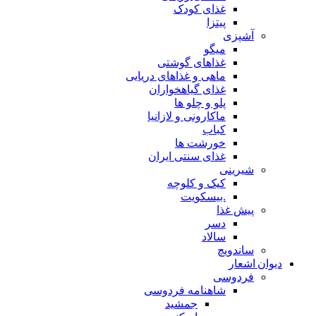
غذای کودک
پیتزا
آشپزی
میگو
غذاهای گوشتی
ماهی و غذاهای دریایی
غذای گیاهخواران
پلو و چلو ها
ماکارونی و لازانیا
کباب
خورشت ها
غذای سنتی ایران
شیرینی
کیک و کلوچه
.بیسکویت
پیش غذا
دسر
سالاد
ساندویچ
دیوان اشعار
فردوسی
شاهنامه فردوسی
جمشید