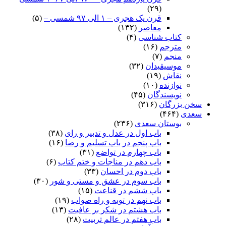
(۲۹)
قرن یک هجری – ۱ الی ۹۷ شمسی –
(۵)
معاصر
(۱۳۲)
کتاب شناسی
(۴)
مترجم
(۱۶)
منجم
(۷)
موسیقیدان
(۳۲)
نقاش
(۱۹)
نوازنده
(۱۰)
نویسندگان
(۴۵)
سخن بزرگان
(۳۱۶)
سعدی
(۴۶۴)
بوستان سعدی
(۲۳۶)
باب اول در عدل و تدبیر و رای
(۳۸)
باب پنجم در باب تسلیم و رضا
(۱۶)
باب چهارم در تواضع
(۳۱)
باب دهم در مناجات و ختم کتاب
(۶)
باب دوم در احسان
(۳۳)
باب سوم در عشق و مستی و شور
(۳۰)
باب ششم در قناعت
(۱۵)
باب نهم در توبه و راه صواب
(۱۹)
باب هشتم در شکر بر عافیت
(۱۳)
باب هفتم در عالم تربیت
(۲۸)