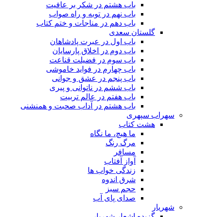
باب هشتم در شکر بر عافیت
باب نهم در توبه و راه صواب
باب دهم در مناجات و ختم کتاب
گلستان سعدی
باب اول در عبرت پادشاهان
باب دوم در اخلاق پارسایان
باب سوم در فضیلت قناعت
باب چهارم در فواید خاموشى
باب پنجم در عشق و جوانى
باب ششم در ناتوانى و پیرى
باب هفتم در عالم تربیت
باب هشتم در آداب صحبت و همنشنى
سهراب سپهری
هشت کتاب
ما هیچ، ما نگاه
مرگ رنگ
مسافر
آواز آفتاب
زندگی خواب ها
شرق اندوه
حجم سبز
صدای پای آب
شهریار
گزیده اشعار شهریار