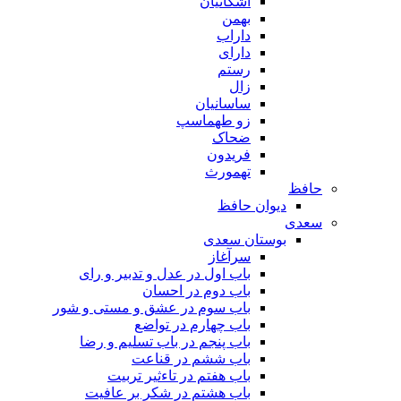
اشکانیان
بهمن
داراب
دارای
رستم
زال
ساسانیان
زو طهماسپ‏
ضحاک
فریدون
تهمورث
حافظ
دیوان حافظ
سعدی
بوستان سعدی
سرآغاز
باب اول در عدل و تدبیر و رای
باب دوم در احسان
باب سوم در عشق و مستی و شور
باب چهارم در تواضع
باب پنجم در باب تسلیم و رضا
باب ششم در قناعت
باب هفتم در تاءثیر تربیت
باب هشتم در شکر بر عافیت