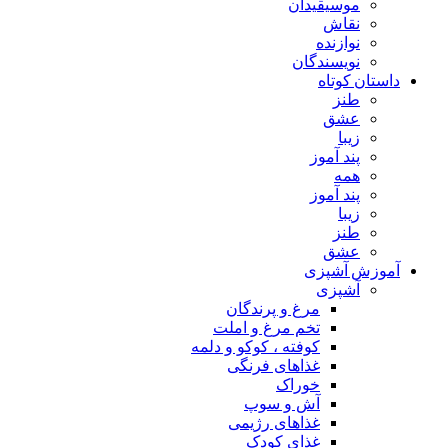
موسیقیدان
نقاش
نوازنده
نویسندگان
داستان کوتاه
طنز
عشق
زیبا
پند آموز
همه
پند آموز
زیبا
طنز
عشق
آموزش آشپزی
آشپزی
مرغ و پرندگان
تخم مرغ و املت
کوفته ، کوکو و دلمه
غذاهای فرنگی
خوراک
آش و سوپ
غذاهای رژیمی
غذای کودک