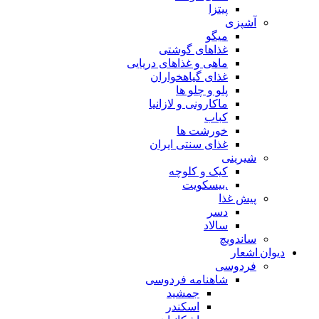
پیتزا
آشپزی
میگو
غذاهای گوشتی
ماهی و غذاهای دریایی
غذای گیاهخواران
پلو و چلو ها
ماکارونی و لازانیا
کباب
خورشت ها
غذای سنتی ایران
شیرینی
کیک و کلوچه
.بیسکویت
پیش غذا
دسر
سالاد
ساندویچ
دیوان اشعار
فردوسی
شاهنامه فردوسی
جمشید
اسکندر