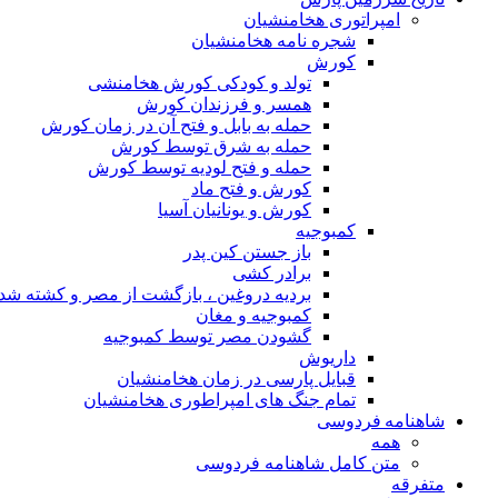
امپراتوری هخامنشیان
شجره نامه هخامنشیان
کورش
تولد و کودکی کورش هخامنشی
همسر و فرزندان کورش
حمله به بابل و فتح آن در زمان کورش
حمله به شرق توسط کورش
حمله و فتح لودیه توسط کورش
کورش و فتح ماد
کورش و یونانیان آسیا
کمبوجیه
باز جستن کین پدر
برادر کشی
بردیه دروغین ، بازگشت از مصر و کشته شد
کمبوجیه و مغان
گشودن مصر توسط کمبوجیه
داریوش
قبایل پارسی در زمان هخامنشیان
تمام جنگ های امپراطوری هخامنشیان
شاهنامه فردوسی
همه
متن کامل شاهنامه فردوسی
متفرقه