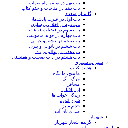
باب نهم در توبه و راه صواب
باب دهم در مناجات و ختم کتاب
گلستان سعدی
باب اول در عبرت پادشاهان
باب دوم در اخلاق پارسایان
باب سوم در فضیلت قناعت
باب چهارم در فواید خاموشى
باب پنجم در عشق و جوانى
باب ششم در ناتوانى و پیرى
باب هفتم در عالم تربیت
باب هشتم در آداب صحبت و همنشنى
سهراب سپهری
هشت کتاب
ما هیچ، ما نگاه
مرگ رنگ
مسافر
آواز آفتاب
زندگی خواب ها
شرق اندوه
حجم سبز
صدای پای آب
شهریار
گزیده اشعار شهریار
تاریخ سرزمین پارس