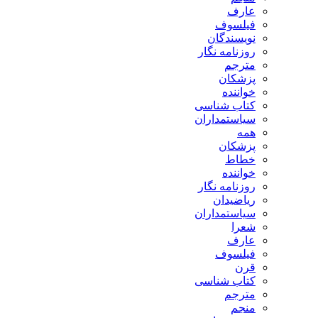
عارف
فیلسوف
نویسندگان
روزنامه نگار
مترجم
پزشکان
خواننده
کتاب شناسی
سیاستمداران
همه
پزشکان
خطاط
خواننده
روزنامه نگار
ریاضیدان
سیاستمداران
شعرا
عارف
فیلسوف
قرن
کتاب شناسی
مترجم
منجم