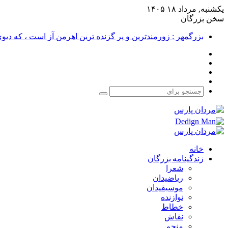
یکشنبه, مرداد ۱۸ ۱۴۰۵
سخن بزرگان
بزرگمهر : زورمندترین و پر گزنده ترین اهرمن آز است ، که دی
فیس
X
بوک
یوتیوب
اینستاگرام
جستجو
برای
خانه
زندگینامه بزرگان
شعرا
ریاضیدان
موسیقیدان
نوازنده
خطاط
نقاش
منجم