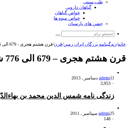
طب سنتی
گیاهان دارویی
خواص گیاهان
خواص میوه ها
جشن های پارسیان
جستجو
برای
خانه
/
زندگینامه بزرگان ایران زمین
/
قرن
/
قرن هشتم هجری - 679 الی 776 شمسی
قرن هشتم هجری – 679 الی 776 شمسی
11 دسامبر , 2013
admin
3,953
۰
زندگی نامه شمس الدین محمد بن بهاءالد
25 سپتامبر , 2011
admin
148
۰