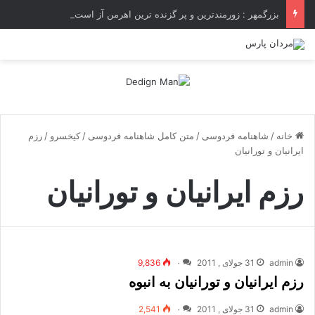
بزرگمهر : زورمندترین و پر گزنده ترین اهرمن آز است ، که دیوی است ستمکار و دیر ساز
خانه
/
شاهنامه فردوسی
/
متن کامل شاهنامه فردوسی
/
کیخسرو
/
رزم
ايرانيان و تورانيان
رزم ايرانيان و تورانيان
admin
31 جولای , 2011
۰
9,836
رزم ایرانیان و تورانیان به انبوه
admin
31 جولای , 2011
۰
2,541