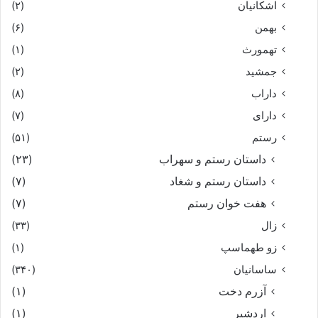
اشکانیان
(۲)
بهمن
(۶)
تهمورث
(۱)
جمشید
(۲)
داراب
(۸)
دارای
(۷)
رستم
(۵۱)
داستان رستم و سهراب
(۲۳)
داستان رستم و شغاد
(۷)
هفت خوان رستم‏
(۷)
زال
(۳۳)
زو طهماسپ‏
(۱)
ساسانیان
(۳۴۰)
آزرم دخت
(۱)
اردشیر
(۱)