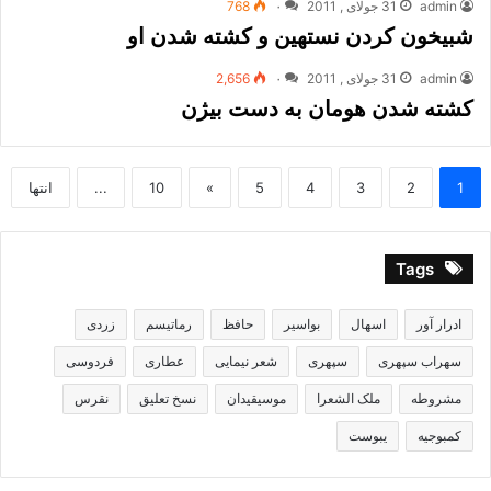
admin
31 جولای , 2011
۰
768
شبیخون کردن نستهین و کشته شدن او
admin
31 جولای , 2011
۰
2,656
کشته شدن هومان به دست بیژن
1
2
3
4
5
»
10
...
انتها
Tags
ادرار آور
اسهال
بواسیر
حافظ
رماتیسم
زردی
سهراب سپهری
سپهری
شعر نیمایی
عطاری
فردوسی
مشروطه
ملک الشعرا
موسیقیدان
نسخ تعلیق
نقرس
کمبوجیه
یبوست