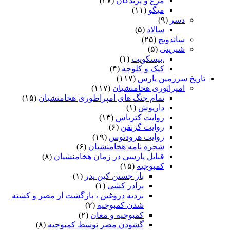
مرغ و پرندگان
(۴۷)
میگو
(۱۱)
دسر
(۹)
سالاد
(۵)
ساندویچ
(۲۵)
شیرینی
(۵)
.بیسکویت
(۱)
کیک و کلوچه
(۴)
تاریخ سرزمین پارس
(۱۱۷)
امپراتوری هخامنشیان
(۱۱۷)
تمام جنگ های امپراطوری هخامنشیان
(۱۵)
داریوش
(۱)
روایت کتزیاس
(۱۳)
روایت گزنفن
(۶)
روایت هرودتوس
(۱۹)
شجره نامه هخامنشیان
(۶)
قبایل پارسی در زمان هخامنشیان
(۸)
کمبوجیه
(۱۵)
باز جستن کین پدر
(۱)
برادر کشی
(۱)
بردیه دروغین ، بازگشت از مصر و کشته
شدن کمبوجیه
(۲)
کمبوجیه و مغان
(۲)
گشودن مصر توسط کمبوجیه
(۸)