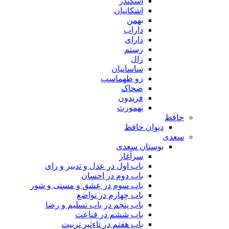
اسکندر
اشکانیان
بهمن
داراب
دارای
رستم
زال
ساسانیان
زو طهماسپ‏
ضحاک
فریدون
تهمورث
حافظ
دیوان حافظ
سعدی
بوستان سعدی
سرآغاز
باب اول در عدل و تدبیر و رای
باب دوم در احسان
باب سوم در عشق و مستی و شور
باب چهارم در تواضع
باب پنجم در باب تسلیم و رضا
باب ششم در قناعت
باب هفتم در تاءثیر تربیت