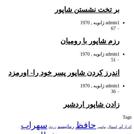
بر تخت نشستن شاپور
1 ژانویه , 1970
admin
67
۰
رزم شاپور با رومیان
1 ژانویه , 1970
admin
51
۰
اندرز کردن شاپور پسر خود را- اورمزد
1 ژانویه , 1970
admin
36
۰
زادن شاپور اردشیر
Tags
حافظ
سهراب
رماتیسم
ادرار آور
اسهال
زردی
بواسیر