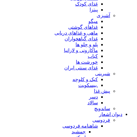
غذای کودک
پیتزا
آشپزی
میگو
غذاهای گوشتی
ماهی و غذاهای دریایی
غذای گیاهخواران
پلو و چلو ها
ماکارونی و لازانیا
کباب
خورشت ها
غذای سنتی ایران
شیرینی
کیک و کلوچه
.بیسکویت
پیش غذا
دسر
سالاد
ساندویچ
دیوان اشعار
فردوسی
شاهنامه فردوسی
جمشید