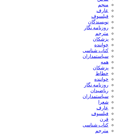
منجم
عارف
فیلسوف
نویسندگان
روزنامه نگار
مترجم
پزشکان
خواننده
کتاب شناسی
سیاستمداران
همه
پزشکان
خطاط
خواننده
روزنامه نگار
ریاضیدان
سیاستمداران
شعرا
عارف
فیلسوف
قرن
کتاب شناسی
مترجم