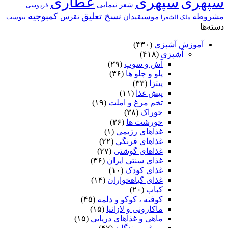
سپهری
سپهری
عطاری
شعر نیمایی
فردوسی
نسخ تعلیق
کمبوجیه
مشروطه
موسیقیدان
نقرس
یبوست
ملک الشعرا
دسته‌ها
آموزش آشپزی
(۴۳۰)
آشپزی
(۴۱۸)
آش و سوپ
(۲۹)
پلو و چلو ها
(۳۶)
پیتزا
(۳۳)
پیش غذا
(۱۱)
تخم مرغ و املت
(۱۹)
خوراک
(۳۸)
خورشت ها
(۳۶)
غذاهای رژیمی
(۱)
غذاهای فرنگی
(۲۲)
غذاهای گوشتی
(۲۷)
غذای سنتی ایران
(۳۶)
غذای کودک
(۱۰)
غذای گیاهخواران
(۱۴)
کباب
(۲۰)
کوفته ، کوکو و دلمه
(۴۵)
ماکارونی و لازانیا
(۱۵)
ماهی و غذاهای دریایی
(۱۵)