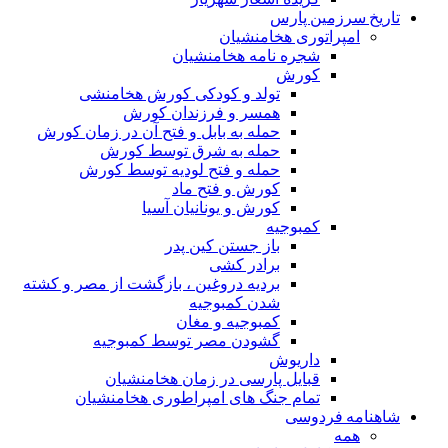
تاریخ سرزمین پارس
امپراتوری هخامنشیان
شجره نامه هخامنشیان
کورش
تولد و کودکی کورش هخامنشی
همسر و فرزندان کورش
حمله به بابل و فتح آن در زمان کورش
حمله به شرق توسط کورش
حمله و فتح لودیه توسط کورش
کورش و فتح ماد
کورش و یونانیان آسیا
کمبوجیه
باز جستن کین پدر
برادر کشی
بردیه دروغین ، بازگشت از مصر و کشته
شدن کمبوجیه
کمبوجیه و مغان
گشودن مصر توسط کمبوجیه
داریوش
قبایل پارسی در زمان هخامنشیان
تمام جنگ های امپراطوری هخامنشیان
شاهنامه فردوسی
همه