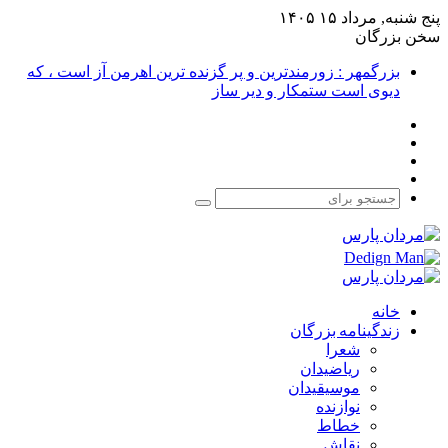
پنج شنبه, مرداد ۱۵ ۱۴۰۵
سخن بزرگان
بزرگمهر : زورمندترین و پر گزنده ترین اهرمن آز است ، که
دیوی است ستمکار و دیر ساز
فیس
X
بوک
یوتیوب
اینستاگرام
جستجو
برای
خانه
زندگینامه بزرگان
شعرا
ریاضیدان
موسیقیدان
نوازنده
خطاط
نقاش