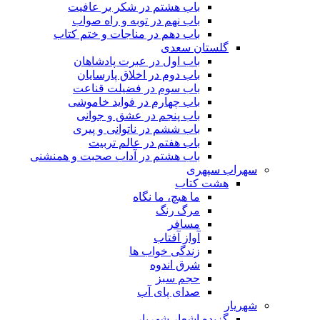
باب هشتم در شکر بر عافیت
باب نهم در توبه و راه صواب
باب دهم در مناجات و ختم کتاب
گلستان سعدی
باب اول در عبرت پادشاهان
باب دوم در اخلاق پارسایان
باب سوم در فضیلت قناعت
باب چهارم در فواید خاموشى
باب پنجم در عشق و جوانى
باب ششم در ناتوانى و پیرى
باب هفتم در عالم تربیت
باب هشتم در آداب صحبت و همنشنى
سهراب سپهری
هشت کتاب
ما هیچ، ما نگاه
مرگ رنگ
مسافر
آواز آفتاب
زندگی خواب ها
شرق اندوه
حجم سبز
صدای پای آب
شهریار
گزیده اشعار شهریار