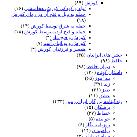
کورش
(۸۹)
تولد و کودکی کورش هخامنشی
(۱۶)
حمله به بابل و فتح آن در زمان کورش
(۱۸)
حمله به شرق توسط کورش
(۱۴)
حمله و فتح لودیه توسط کورش
(۱۸)
کورش و فتح ماد
(۴)
کورش و یونانیان آسیا
(۷)
همسر و فرزندان کورش
(۴)
جشن های ایرانیان
(۴۵)
حافظ
(۹۸)
دیوان حافظ
(۹۸)
داستان کوتاه
(۱۳۰)
پند آموز
(۶۵)
زیبا
(۳۷)
طنز
(۳۱)
عشق
(۱۱)
زندگینامه بزرگان ایران زمین
(۴۳۳)
پزشکان
(۱۵)
خطاط
(۳۷)
خواننده
(۵)
روزنامه نگار
(۶)
ریاضیدان
(۱۴)
سیاستمداران
(۳)