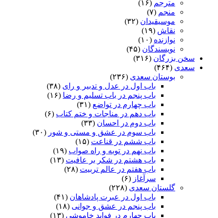
مترجم
(۱۶)
منجم
(۷)
موسیقیدان
(۳۲)
نقاش
(۱۹)
نوازنده
(۱۰)
نویسندگان
(۴۵)
سخن بزرگان
(۳۱۶)
سعدی
(۴۶۴)
بوستان سعدی
(۲۳۶)
باب اول در عدل و تدبیر و رای
(۳۸)
باب پنجم در باب تسلیم و رضا
(۱۶)
باب چهارم در تواضع
(۳۱)
باب دهم در مناجات و ختم کتاب
(۶)
باب دوم در احسان
(۳۳)
باب سوم در عشق و مستی و شور
(۳۰)
باب ششم در قناعت
(۱۵)
باب نهم در توبه و راه صواب
(۱۹)
باب هشتم در شکر بر عافیت
(۱۳)
باب هفتم در عالم تربیت
(۲۸)
سرآغاز
(۶)
گلستان سعدی
(۲۲۸)
باب اول در عبرت پادشاهان
(۴۱)
باب پنجم در عشق و جوانى
(۱۸)
باب چهارم در فواید خاموشى
(۱۳)