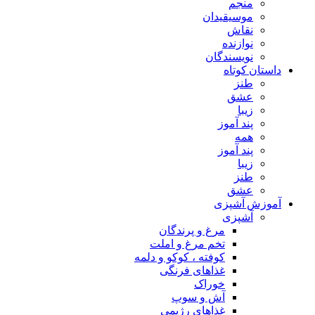
منجم
موسیقیدان
نقاش
نوازنده
نویسندگان
داستان کوتاه
طنز
عشق
زیبا
پند آموز
همه
پند آموز
زیبا
طنز
عشق
آموزش آشپزی
آشپزی
مرغ و پرندگان
تخم مرغ و املت
کوفته ، کوکو و دلمه
غذاهای فرنگی
خوراک
آش و سوپ
غذاهای رژیمی