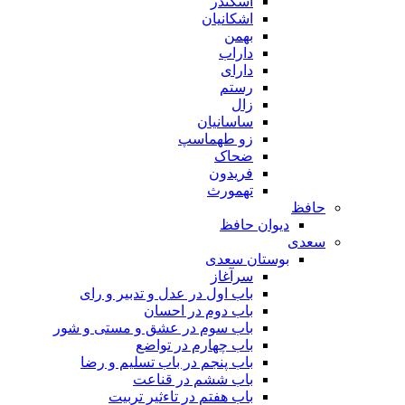
اسکندر
اشکانیان
بهمن
داراب
دارای
رستم
زال
ساسانیان
زو طهماسپ‏
ضحاک
فریدون
تهمورث
حافظ
دیوان حافظ
سعدی
بوستان سعدی
سرآغاز
باب اول در عدل و تدبیر و رای
باب دوم در احسان
باب سوم در عشق و مستی و شور
باب چهارم در تواضع
باب پنجم در باب تسلیم و رضا
باب ششم در قناعت
باب هفتم در تاءثیر تربیت