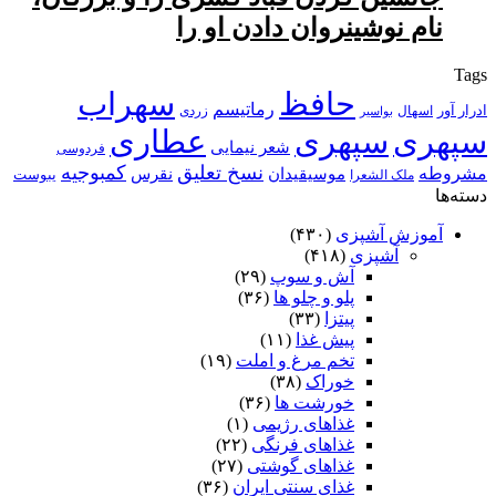
نام نوشین‏روان دادن او را
Tags
حافظ
سهراب
رماتیسم
ادرار آور
اسهال
زردی
بواسیر
سپهری
سپهری
عطاری
شعر نیمایی
فردوسی
نسخ تعلیق
کمبوجیه
مشروطه
موسیقیدان
نقرس
یبوست
ملک الشعرا
دسته‌ها
آموزش آشپزی
(۴۳۰)
آشپزی
(۴۱۸)
آش و سوپ
(۲۹)
پلو و چلو ها
(۳۶)
پیتزا
(۳۳)
پیش غذا
(۱۱)
تخم مرغ و املت
(۱۹)
خوراک
(۳۸)
خورشت ها
(۳۶)
غذاهای رژیمی
(۱)
غذاهای فرنگی
(۲۲)
غذاهای گوشتی
(۲۷)
غذای سنتی ایران
(۳۶)