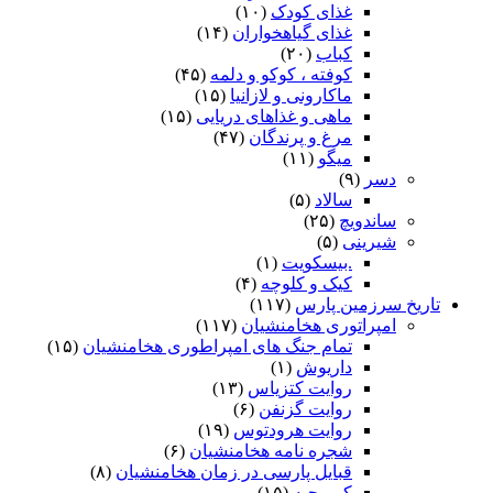
غذای کودک
(۱۰)
غذای گیاهخواران
(۱۴)
کباب
(۲۰)
کوفته ، کوکو و دلمه
(۴۵)
ماکارونی و لازانیا
(۱۵)
ماهی و غذاهای دریایی
(۱۵)
مرغ و پرندگان
(۴۷)
میگو
(۱۱)
دسر
(۹)
سالاد
(۵)
ساندویچ
(۲۵)
شیرینی
(۵)
.بیسکویت
(۱)
کیک و کلوچه
(۴)
تاریخ سرزمین پارس
(۱۱۷)
امپراتوری هخامنشیان
(۱۱۷)
تمام جنگ های امپراطوری هخامنشیان
(۱۵)
داریوش
(۱)
روایت کتزیاس
(۱۳)
روایت گزنفن
(۶)
روایت هرودتوس
(۱۹)
شجره نامه هخامنشیان
(۶)
قبایل پارسی در زمان هخامنشیان
(۸)
کمبوجیه
(۱۵)