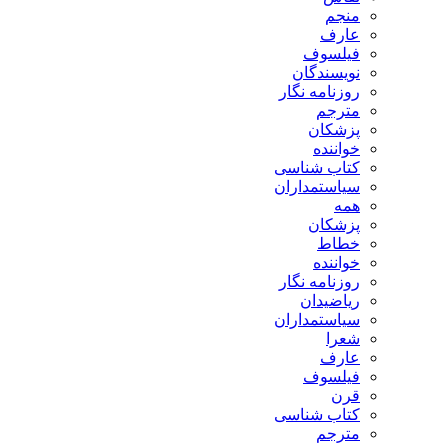
منجم
عارف
فیلسوف
نویسندگان
روزنامه نگار
مترجم
پزشکان
خواننده
کتاب شناسی
سیاستمداران
همه
پزشکان
خطاط
خواننده
روزنامه نگار
ریاضیدان
سیاستمداران
شعرا
عارف
فیلسوف
قرن
کتاب شناسی
مترجم