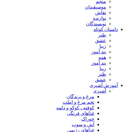
منجم
موسیقیدان
نقاش
نوازنده
نویسندگان
داستان کوتاه
طنز
عشق
زیبا
پند آموز
همه
پند آموز
زیبا
طنز
عشق
آموزش آشپزی
آشپزی
مرغ و پرندگان
تخم مرغ و املت
کوفته ، کوکو و دلمه
غذاهای فرنگی
خوراک
آش و سوپ
غذاهای رژیمی