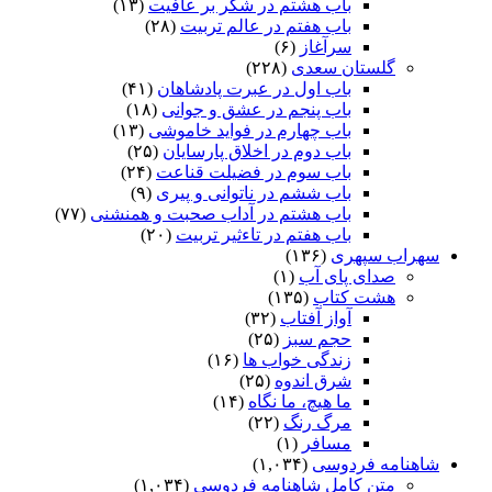
باب هشتم در شکر بر عافیت
(۱۳)
باب هفتم در عالم تربیت
(۲۸)
سرآغاز
(۶)
گلستان سعدی
(۲۲۸)
باب اول در عبرت پادشاهان
(۴۱)
باب پنجم در عشق و جوانى
(۱۸)
باب چهارم در فواید خاموشى
(۱۳)
باب دوم در اخلاق پارسایان
(۲۵)
باب سوم در فضیلت قناعت
(۲۴)
باب ششم در ناتوانى و پیرى
(۹)
باب هشتم در آداب صحبت و همنشنى
(۷۷)
باب هفتم در تاءثیر تربیت
(۲۰)
سهراب سپهری
(۱۳۶)
صدای پای آب
(۱)
هشت کتاب
(۱۳۵)
آواز آفتاب
(۳۲)
حجم سبز
(۲۵)
زندگی خواب ها
(۱۶)
شرق اندوه
(۲۵)
ما هیچ، ما نگاه
(۱۴)
مرگ رنگ
(۲۲)
مسافر
(۱)
شاهنامه فردوسی
(۱,۰۳۴)
متن کامل شاهنامه فردوسی
(۱,۰۳۴)