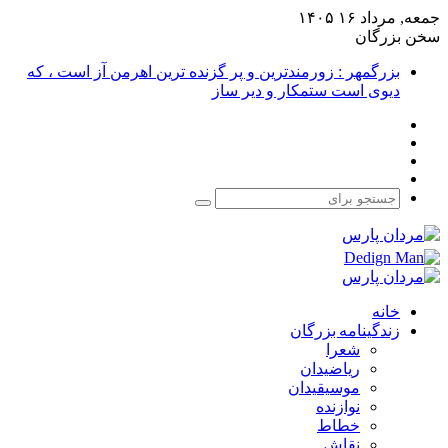
جمعه, مرداد ۱۶ ۱۴۰۵
سخن بزرگان
بزرگمهر : زورمندترین و پر گزنده ترین اهرمن آز است ، که
دیوی است ستمکار و دیر ساز
فیس
X
بوک
یوتیوب
اینستاگرام
جستجو
برای
خانه
زندگینامه بزرگان
شعرا
ریاضیدان
موسیقیدان
نوازنده
خطاط
نقاش