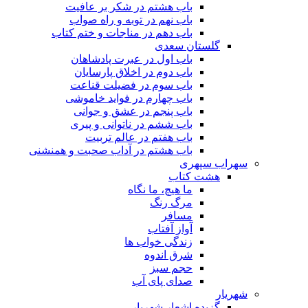
باب هشتم در شکر بر عافیت
باب نهم در توبه و راه صواب
باب دهم در مناجات و ختم کتاب
گلستان سعدی
باب اول در عبرت پادشاهان
باب دوم در اخلاق پارسایان
باب سوم در فضیلت قناعت
باب چهارم در فواید خاموشى
باب پنجم در عشق و جوانى
باب ششم در ناتوانى و پیرى
باب هفتم در عالم تربیت
باب هشتم در آداب صحبت و همنشنى
سهراب سپهری
هشت کتاب
ما هیچ، ما نگاه
مرگ رنگ
مسافر
آواز آفتاب
زندگی خواب ها
شرق اندوه
حجم سبز
صدای پای آب
شهریار
گزیده اشعار شهریار