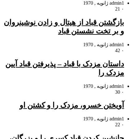
1 ژانویه , 1970
admin
21
۰
بازگشتن قباد از هیتال و زادن نوشین‏روان
و بر تخت نشستن قباد
1 ژانویه , 1970
admin
42
۰
داستان مزدک با قباد – پذیرفتن قباد آیین
مزدک را
1 ژانویه , 1970
admin
30
۰
آویختن خسرو، مزدک را و کشتن او
1 ژانویه , 1970
admin
22
۰
جانشین کردن قباد کسرى را و بزرگان،