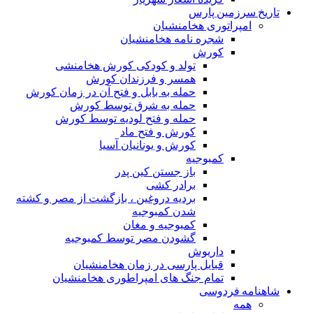
تاریخ سرزمین پارس
امپراتوری هخامنشیان
شجره نامه هخامنشیان
کورش
تولد و کودکی کورش هخامنشی
همسر و فرزندان کورش
حمله به بابل و فتح آن در زمان کورش
حمله به شرق توسط کورش
حمله و فتح لودیه توسط کورش
کورش و فتح ماد
کورش و یونانیان آسیا
کمبوجیه
باز جستن کین پدر
برادر کشی
بردیه دروغین ، بازگشت از مصر و کشته
شدن کمبوجیه
کمبوجیه و مغان
گشودن مصر توسط کمبوجیه
داریوش
قبایل پارسی در زمان هخامنشیان
تمام جنگ های امپراطوری هخامنشیان
شاهنامه فردوسی
همه