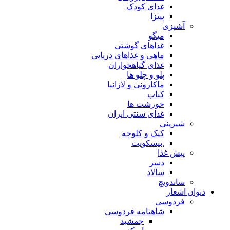
غذای کودک
پیتزا
آشپزی
میگو
غذاهای گوشتی
ماهی و غذاهای دریایی
غذای گیاهخواران
پلو و چلو ها
ماکارونی و لازانیا
کباب
خورشت ها
غذای سنتی ایران
شیرینی
کیک و کلوچه
.بیسکویت
پیش غذا
دسر
سالاد
ساندویچ
دیوان اشعار
فردوسی
شاهنامه فردوسی
جمشید