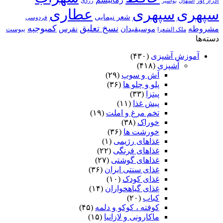
ادرار آور
اسهال
زردی
بواسیر
سپهری
سپهری
عطاری
شعر نیمایی
فردوسی
نسخ تعلیق
کمبوجیه
مشروطه
موسیقیدان
نقرس
یبوست
ملک الشعرا
دسته‌ها
آموزش آشپزی
(۴۳۰)
آشپزی
(۴۱۸)
آش و سوپ
(۲۹)
پلو و چلو ها
(۳۶)
پیتزا
(۳۳)
پیش غذا
(۱۱)
تخم مرغ و املت
(۱۹)
خوراک
(۳۸)
خورشت ها
(۳۶)
غذاهای رژیمی
(۱)
غذاهای فرنگی
(۲۲)
غذاهای گوشتی
(۲۷)
غذای سنتی ایران
(۳۶)
غذای کودک
(۱۰)
غذای گیاهخواران
(۱۴)
کباب
(۲۰)
کوفته ، کوکو و دلمه
(۴۵)
ماکارونی و لازانیا
(۱۵)