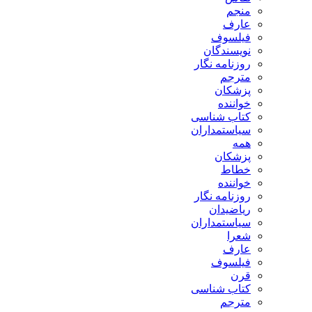
منجم
عارف
فیلسوف
نویسندگان
روزنامه نگار
مترجم
پزشکان
خواننده
کتاب شناسی
سیاستمداران
همه
پزشکان
خطاط
خواننده
روزنامه نگار
ریاضیدان
سیاستمداران
شعرا
عارف
فیلسوف
قرن
کتاب شناسی
مترجم