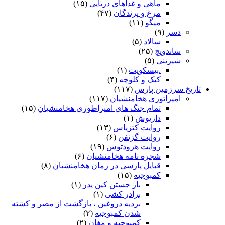
ماهی و غذاهای دریایی
(۱۵)
مرغ و پرندگان
(۴۷)
میگو
(۱۱)
دسر
(۹)
سالاد
(۵)
ساندویچ
(۲۵)
شیرینی
(۵)
.بیسکویت
(۱)
کیک و کلوچه
(۴)
تاریخ سرزمین پارس
(۱۱۷)
امپراتوری هخامنشیان
(۱۱۷)
تمام جنگ های امپراطوری هخامنشیان
(۱۵)
داریوش
(۱)
روایت کتزیاس
(۱۳)
روایت گزنفن
(۶)
روایت هرودتوس
(۱۹)
شجره نامه هخامنشیان
(۶)
قبایل پارسی در زمان هخامنشیان
(۸)
کمبوجیه
(۱۵)
باز جستن کین پدر
(۱)
برادر کشی
(۱)
بردیه دروغین ، بازگشت از مصر و کشته
شدن کمبوجیه
(۲)
کمبوجیه و مغان
(۲)