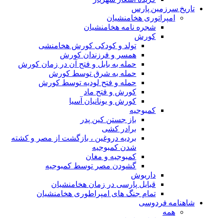
تاریخ سرزمین پارس
امپراتوری هخامنشیان
شجره نامه هخامنشیان
کورش
تولد و کودکی کورش هخامنشی
همسر و فرزندان کورش
حمله به بابل و فتح آن در زمان کورش
حمله به شرق توسط کورش
حمله و فتح لودیه توسط کورش
کورش و فتح ماد
کورش و یونانیان آسیا
کمبوجیه
باز جستن کین پدر
برادر کشی
بردیه دروغین ، بازگشت از مصر و کشته
شدن کمبوجیه
کمبوجیه و مغان
گشودن مصر توسط کمبوجیه
داریوش
قبایل پارسی در زمان هخامنشیان
تمام جنگ های امپراطوری هخامنشیان
شاهنامه فردوسی
همه