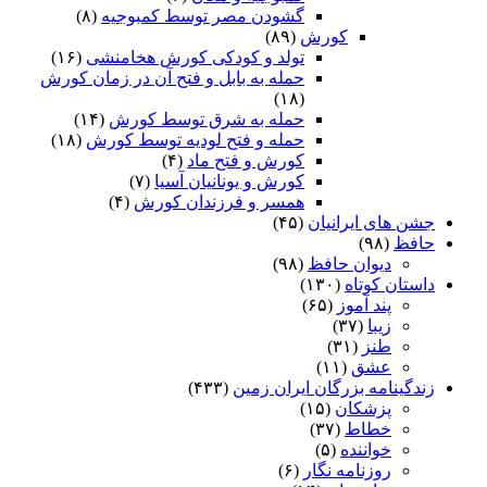
گشودن مصر توسط کمبوجیه
(۸)
کورش
(۸۹)
تولد و کودکی کورش هخامنشی
(۱۶)
حمله به بابل و فتح آن در زمان کورش
(۱۸)
حمله به شرق توسط کورش
(۱۴)
حمله و فتح لودیه توسط کورش
(۱۸)
کورش و فتح ماد
(۴)
کورش و یونانیان آسیا
(۷)
همسر و فرزندان کورش
(۴)
جشن های ایرانیان
(۴۵)
حافظ
(۹۸)
دیوان حافظ
(۹۸)
داستان کوتاه
(۱۳۰)
پند آموز
(۶۵)
زیبا
(۳۷)
طنز
(۳۱)
عشق
(۱۱)
زندگینامه بزرگان ایران زمین
(۴۳۳)
پزشکان
(۱۵)
خطاط
(۳۷)
خواننده
(۵)
روزنامه نگار
(۶)