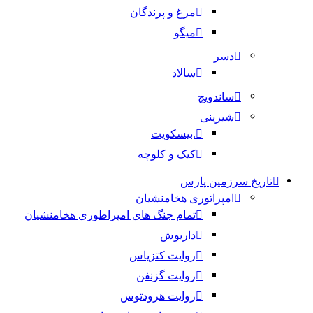
مرغ و پرندگان
میگو
دسر
سالاد
ساندویچ
شیرینی
.بیسکویت
کیک و کلوچه
تاریخ سرزمین پارس
امپراتوری هخامنشیان
تمام جنگ های امپراطوری هخامنشیان
داریوش
روایت کتزیاس
روایت گزنفن
روایت هرودتوس