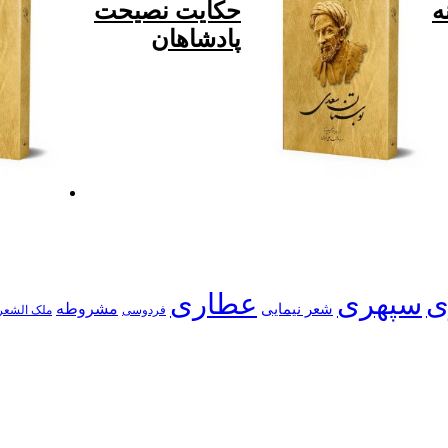
ه
حکایت نصیحت
پادشاهان
ی
سپهری
عطاری
شعر نیمایی
مشروطه
فردوسی
ملک الشعر