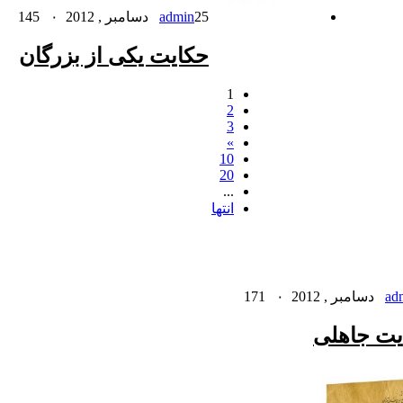
25 دسامبر , 2012
admin
۰
145
حکایت یکى از بزرگان
1
2
3
»
10
20
...
انتها
171
۰
ad
یت جاهلی