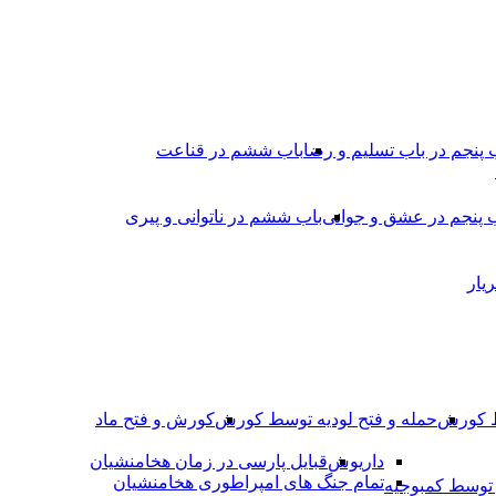
 پنجم در باب تسلیم و رضا
باب ششم در قناعت
 پنجم در عشق و جوانى
باب ششم در ناتوانى و پیرى
یار
ط کورش
حمله و فتح لودیه توسط کورش
کورش و فتح ماد
داریوش
قبایل پارسی در زمان هخامنشیان
تمام جنگ های امپراطوری هخامنشیان
وسط کمبوجیه