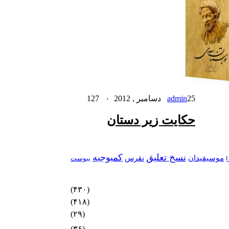
25 دسامبر , 2012
admin
۰
127
حکایت زیر دستان
نسخ تعلیق
کمبوجیه
موسیقیدان
نقرس
یبوست
ا
(۴۳۰)
(۴۱۸)
(۲۹)
(۳۶)