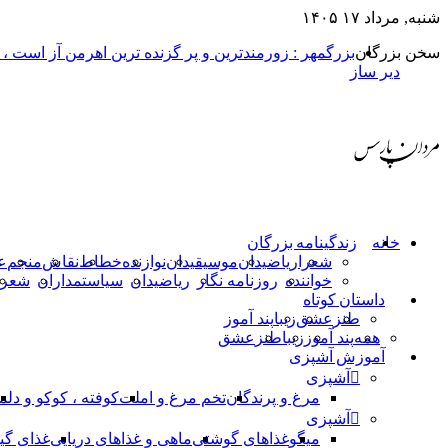
شنبه, مرداد ۱۷ ۱۴۰۵
سخن بزرگان
بزرگمهر : زورمندترین و پر گزنده ترین اهرمن آز است ،
دیر ساز
خانه
زندگینامه بزرگان
شعرا
ریاضیدان
موسیقیدان
نوازنده
خطاط
نقاش
منجم
ع
خواننده
روزنامه نگار
ریاضیدان
سیاستمداران
شعرا
داستان کوتاه
طنز
عشق
زیبا
پند آموز
همه
پند آموز
زیبا
طنز
عشق
آموزش آشپزی
آشپزی
مرغ و پرندگان
تخم مرغ و املت
کوفته ، کوکو و دلم
آشپزی
میگو
غذاهای گوشتی
ماهی و غذاهای دریایی
غذای گی