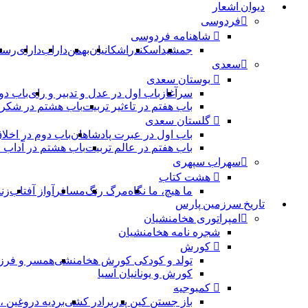
دیوان اشعار
فردوسی
شاهنامه فردوسی
جمشید
اسکندر
اشکانیان
بهمن
داراب
دارای
رست
سعدی
بوستان سعدی
سرآغاز
باب اول در عدل و تدبیر و رای
باب دو
باب هفتم در تاءثیر تربیت
باب هشتم در شکر 
گلستان سعدی
باب اول در عبرت پادشاهان
باب دوم در اخلا
باب هفتم در عالم تربیت
باب هشتم در آداب
سهراب سپهری
هشت کتاب
ما هیچ، ما نگاه
مرگ رنگ
مسافر
آواز آفتاب
زن
تاریخ سرزمین پارس
امپراتوری هخامنشیان
شجره نامه هخامنشیان
کورش
تولد و کودکی کورش هخامنشی
همسر و فرز
کورش و یونانیان آسیا
کمبوجیه
باز جستن کین پدر
برادر کشی
بردیه دروغین 