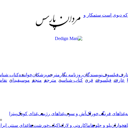
دکمه
 که دیوی است ستمکار و
بازگشت
به
بالا
ارف
فیلسوف
نویسندگان
روزنامه نگار
مترجم
پزشکان
خواننده
کتاب شنا
عارف
فیلسوف
قرن
کتاب شناسی
مترجم
منجم
موسیقیدان
نقا
ه
غذاهای فرنگی
خوراک
آش و سوپ
غذاهای رژیمی
غذای کودک
پیتزا
اهخواران
پلو و چلو ها
ماکارونی و لازانیا
کباب
خورشت ها
غذای سنتی ایرا