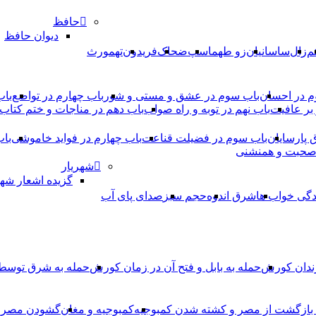
حافظ
دیوان حافظ
م
زال
ساسانیان
زو طهماسپ‏
ضحاک
فریدون
تهمورث
م در احسان
باب سوم در عشق و مستی و شور
باب چهارم در تواضع
باب
بر عافیت
باب نهم در توبه و راه صواب
باب دهم در مناجات و ختم کتاب
ق پارسایان
باب سوم در فضیلت قناعت
باب چهارم در فواید خاموشى
باب
 صحبت و همنشنى
شهریار
گزیده اشعار شهر
دگی خواب ها
شرق اندوه
حجم سبز
صدای پای آب
ندان کورش
حمله به بابل و فتح آن در زمان کورش
حمله به شرق توس
، بازگشت از مصر و کشته شدن کمبوجیه
کمبوجیه و مغان
گشودن مصر ت