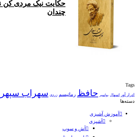
حکایت نیک مردى کن ن
چندان
Tags
حافظ
سهراب سپهر
رماتیسم
ادرار آور
اسهال
زردی
بواسیر
دسته‌ها
آموزش آشپزی
آشپزی
آش و سوپ