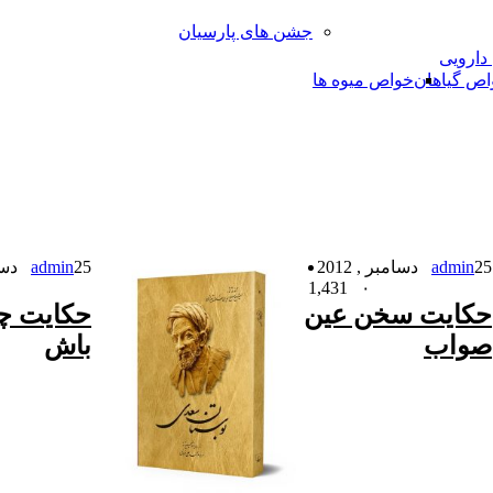
جشن های پارسیان
 دارویی
اص گیاهان
خواص میوه ها
25 دسامبر , 2012
admin
25 دسامبر , 2012
admin
1,431
۰
حکایت سخن عین
حکایت چ
صواب
باش