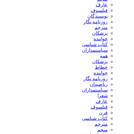
عارف
فیلسوف
نویسندگان
روزنامه نگار
مترجم
پزشکان
خواننده
کتاب شناسی
سیاستمداران
همه
پزشکان
خطاط
خواننده
روزنامه نگار
ریاضیدان
سیاستمداران
شعرا
عارف
فیلسوف
قرن
کتاب شناسی
مترجم
منجم