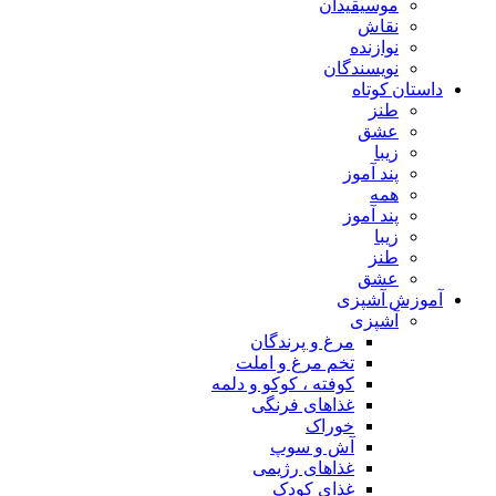
موسیقیدان
نقاش
نوازنده
نویسندگان
داستان کوتاه
طنز
عشق
زیبا
پند آموز
همه
پند آموز
زیبا
طنز
عشق
آموزش آشپزی
آشپزی
مرغ و پرندگان
تخم مرغ و املت
کوفته ، کوکو و دلمه
غذاهای فرنگی
خوراک
آش و سوپ
غذاهای رژیمی
غذای کودک