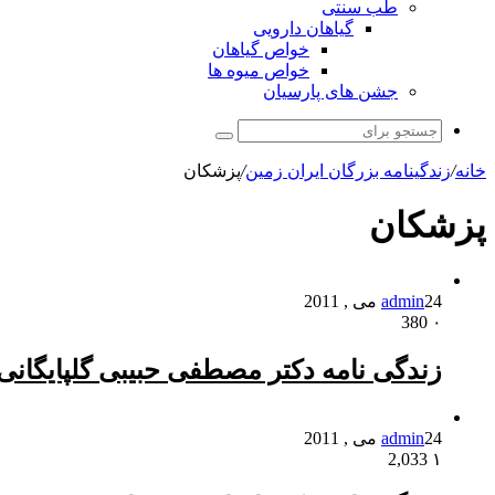
طب سنتی
گیاهان دارویی
خواص گیاهان
خواص میوه ها
جشن های پارسیان
جستجو
برای
خانه
/
زندگینامه بزرگان ایران زمین
/
پزشکان
پزشکان
24 می , 2011
admin
380
۰
زندگی نامه دکتر مصطفی حبیبی گلپایگانی
24 می , 2011
admin
2,033
۱