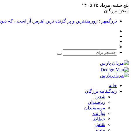
پنج شنبه, مرداد ۱۵ ۱۴۰۵
سخن بزرگان
بزرگمهر : زورمندترین و پر گزنده ترین اهرمن آز است ، که دی
فیس
X
بوک
یوتیوب
اینستاگرام
جستجو
برای
خانه
زندگینامه بزرگان
شعرا
ریاضیدان
موسیقیدان
نوازنده
خطاط
نقاش
منجم