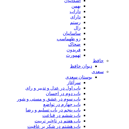
اشکانیان
بهمن
داراب
دارای
رستم
زال
ساسانیان
زو طهماسپ‏
ضحاک
فریدون
تهمورث
حافظ
دیوان حافظ
سعدی
بوستان سعدی
سرآغاز
باب اول در عدل و تدبیر و رای
باب دوم در احسان
باب سوم در عشق و مستی و شور
باب چهارم در تواضع
باب پنجم در باب تسلیم و رضا
باب ششم در قناعت
باب هفتم در تاءثیر تربیت
باب هشتم در شکر بر عافیت