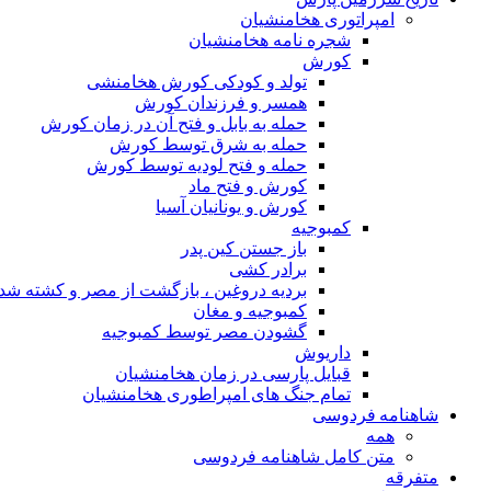
امپراتوری هخامنشیان
شجره نامه هخامنشیان
کورش
تولد و کودکی کورش هخامنشی
همسر و فرزندان کورش
حمله به بابل و فتح آن در زمان کورش
حمله به شرق توسط کورش
حمله و فتح لودیه توسط کورش
کورش و فتح ماد
کورش و یونانیان آسیا
کمبوجیه
باز جستن کین پدر
برادر کشی
بردیه دروغین ، بازگشت از مصر و کشته شد
کمبوجیه و مغان
گشودن مصر توسط کمبوجیه
داریوش
قبایل پارسی در زمان هخامنشیان
تمام جنگ های امپراطوری هخامنشیان
شاهنامه فردوسی
همه
متن کامل شاهنامه فردوسی
متفرقه