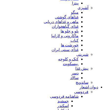
پیتزا
آشپزی
میگو
غذاهای گوشتی
ماهی و غذاهای دریایی
غذای گیاهخواران
پلو و چلو ها
ماکارونی و لازانیا
کباب
خورشت ها
غذای سنتی ایران
شیرینی
کیک و کلوچه
.بیسکویت
پیش غذا
دسر
سالاد
ساندویچ
دیوان اشعار
فردوسی
شاهنامه فردوسی
جمشید
اسکندر