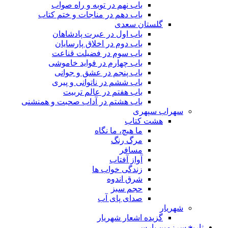
باب نهم در توبه و راه صواب
باب دهم در مناجات و ختم کتاب
گلستان سعدی
باب اول در عبرت پادشاهان
باب دوم در اخلاق پارسایان
باب سوم در فضیلت قناعت
باب چهارم در فواید خاموشى
باب پنجم در عشق و جوانى
باب ششم در ناتوانى و پیرى
باب هفتم در عالم تربیت
باب هشتم در آداب صحبت و همنشنى
سهراب سپهری
هشت کتاب
ما هیچ، ما نگاه
مرگ رنگ
مسافر
آواز آفتاب
زندگی خواب ها
شرق اندوه
حجم سبز
صدای پای آب
شهریار
گزیده اشعار شهریار
تاریخ سرزمین پارس