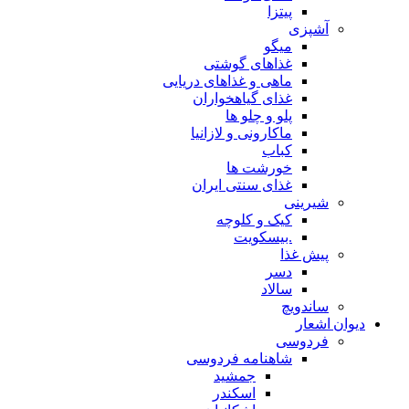
پیتزا
آشپزی
میگو
غذاهای گوشتی
ماهی و غذاهای دریایی
غذای گیاهخواران
پلو و چلو ها
ماکارونی و لازانیا
کباب
خورشت ها
غذای سنتی ایران
شیرینی
کیک و کلوچه
.بیسکویت
پیش غذا
دسر
سالاد
ساندویچ
دیوان اشعار
فردوسی
شاهنامه فردوسی
جمشید
اسکندر