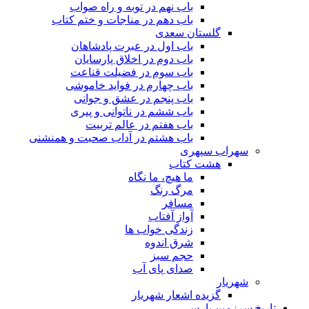
باب نهم در توبه و راه صواب
باب دهم در مناجات و ختم کتاب
گلستان سعدی
باب اول در عبرت پادشاهان
باب دوم در اخلاق پارسایان
باب سوم در فضیلت قناعت
باب چهارم در فواید خاموشى
باب پنجم در عشق و جوانى
باب ششم در ناتوانى و پیرى
باب هفتم در عالم تربیت
باب هشتم در آداب صحبت و همنشنى
سهراب سپهری
هشت کتاب
ما هیچ، ما نگاه
مرگ رنگ
مسافر
آواز آفتاب
زندگی خواب ها
شرق اندوه
حجم سبز
صدای پای آب
شهریار
گزیده اشعار شهریار
تاریخ سرزمین پارس