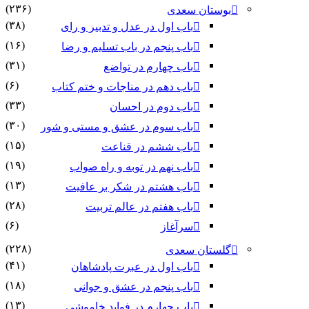
(۲۳۶)
بوستان سعدی
(۳۸)
باب اول در عدل و تدبیر و رای
(۱۶)
باب پنجم در باب تسلیم و رضا
(۳۱)
باب چهارم در تواضع
(۶)
باب دهم در مناجات و ختم کتاب
(۳۳)
باب دوم در احسان
(۳۰)
باب سوم در عشق و مستی و شور
(۱۵)
باب ششم در قناعت
(۱۹)
باب نهم در توبه و راه صواب
(۱۳)
باب هشتم در شکر بر عافیت
(۲۸)
باب هفتم در عالم تربیت
(۶)
سرآغاز
(۲۲۸)
گلستان سعدی
(۴۱)
باب اول در عبرت پادشاهان
(۱۸)
باب پنجم در عشق و جوانى
(۱۳)
باب چهارم در فواید خاموشى