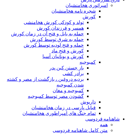
امپراتوری هخامنشیان
شجره نامه هخامنشیان
کورش
تولد و کودکی کورش هخامنشی
همسر و فرزندان کورش
حمله به بابل و فتح آن در زمان کورش
حمله به شرق توسط کورش
حمله و فتح لودیه توسط کورش
کورش و فتح ماد
کورش و یونانیان آسیا
کمبوجیه
باز جستن کین پدر
برادر کشی
بردیه دروغین ، بازگشت از مصر و کشته
شدن کمبوجیه
کمبوجیه و مغان
گشودن مصر توسط کمبوجیه
داریوش
قبایل پارسی در زمان هخامنشیان
تمام جنگ های امپراطوری هخامنشیان
شاهنامه فردوسی
همه
متن کامل شاهنامه فردوسی