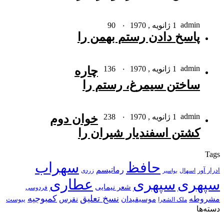
admin
1 ژانویه , 1970
۰
90
پاسخ دادن رستم بهمن را
admin
1 ژانویه , 1970
۰
136
چاره
ساختن سیمرغ، رستم را
admin
1 ژانویه , 1970
۰
238
خوان دوم
کشتن اسفندیار شیران را
Tags
حافظ
سهراب
رماتیسم
ادرار آور
اسهال
زردی
بواسیر
سپهری
سپهری
عطاری
شعر نیمایی
فردوسی
نسخ تعلیق
کمبوجیه
مشروطه
موسیقیدان
نقرس
یبوست
ملک الشعرا
دسته‌ها