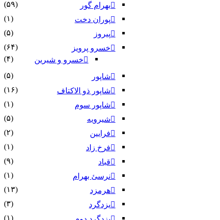
(۵۹)
بهرام گور
(۱)
پوران دخت
(۵)
پیروز
(۶۴)
خسرو پرویز
(۴)
خسرو و شیرین
(۵)
شاپور
(۱۶)
شاپور ذو الاکتاف
(۱)
شاپور سوم‏
(۵)
شیرویه
(۲)
فرایین
(۱)
فرخ زاد
(۹)
قباد
(۱)
نرسئ بهرام‏
(۱۳)
هرمزد
(۳)
یزدگرد
(۱)
یزدگرد دوم