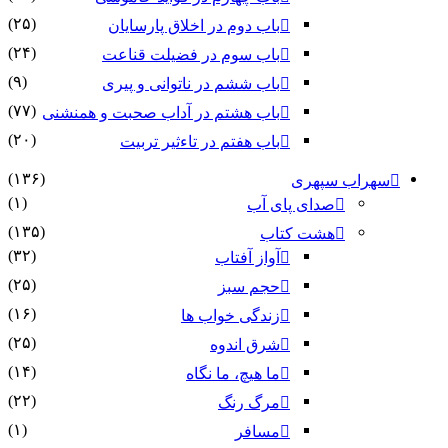
(۲۵)
باب دوم در اخلاق پارسایان
(۲۴)
باب سوم در فضیلت قناعت
(۹)
باب ششم در ناتوانى و پیرى
(۷۷)
باب هشتم در آداب صحبت و همنشنى
(۲۰)
باب هفتم در تاءثیر تربیت
(۱۳۶)
سهراب سپهری
(۱)
صدای پای آب
(۱۳۵)
هشت کتاب
(۳۲)
آواز آفتاب
(۲۵)
حجم سبز
(۱۶)
زندگی خواب ها
(۲۵)
شرق اندوه
(۱۴)
ما هیچ، ما نگاه
(۲۲)
مرگ رنگ
(۱)
مسافر