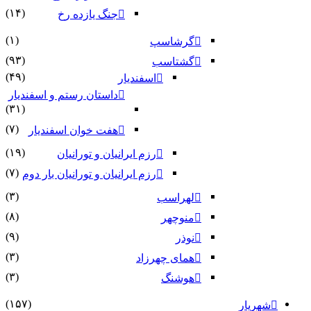
(۱۴)
جنگ یازده رخ
(۱)
گرشاسپ
(۹۳)
گشتاسب
(۴۹)
اسفندیار
داستان رستم و اسفندیار
(۳۱)
(۷)
هفت خوان اسفندیار
(۱۹)
رزم ایرانیان و تورانیان
(۷)
رزم ایرانیان و تورانیان بار دوم
(۳)
لهراسب
(۸)
منوچهر
(۹)
نوذر
(۳)
هماى چهرزاد
(۳)
هوشنگ
(۱۵۷)
شهریار