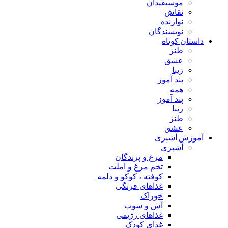
موسیقیدان
نقاش
نوازنده
نویسندگان
داستان کوتاه
طنز
عشق
زیبا
پند آموز
همه
پند آموز
زیبا
طنز
عشق
آموزش آشپزی
آشپزی
مرغ و پرندگان
تخم مرغ و املت
کوفته ، کوکو و دلمه
غذاهای فرنگی
خوراک
آش و سوپ
غذاهای رژیمی
غذای کودک