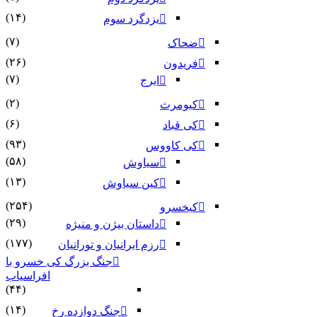
(۱۴)
یزدگرد سوم
(۷)
ضحاک
(۲۶)
فریدون
(۷)
ایرج
(۲)
کیومرث
(۶)
کی قباد
(۹۳)
کی کاووس
(۵۸)
سیاوش
(۱۳)
کین سیاوش
(۲۵۴)
کیخسرو
(۲۹)
داستان بیژن و منیژه
(۱۷۷)
رزم ایرانیان و تورانیان
جنگ بزرگ کی خسرو با
افراسیاب
(۴۴)
(۱۴)
جنگ دوازده رخ