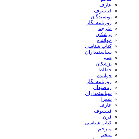
عارف
فیلسوف
نویسندگان
روزنامه نگار
مترجم
پزشکان
خواننده
کتاب شناسی
سیاستمداران
همه
پزشکان
خطاط
خواننده
روزنامه نگار
ریاضیدان
سیاستمداران
شعرا
عارف
فیلسوف
قرن
کتاب شناسی
مترجم
منجم