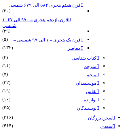
قرن هفتم هجری ۵۸۲ الی ۶۷۹ شمسی
(۲۰)
قرن یازدهم هجری – ۹۷۰ الی ۱۰۶۷
شمسی
(۲۹)
(۵)
قرن یک هجری – ۱ الی ۹۷ شمسی –
(۱۳۲)
معاصر
(۴)
کتاب شناسی
(۱۶)
مترجم
(۷)
منجم
(۳۲)
موسیقیدان
(۱۹)
نقاش
(۱۰)
نوازنده
(۴۵)
نویسندگان
(۳۱۶)
سخن بزرگان
(۴۶۴)
سعدی