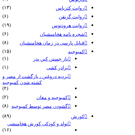
(۱۳)
روایت کتزیاس
(۶)
روایت گزنفن
(۱۹)
روایت هرودتوس
(۶)
شجره نامه هخامنشیان
(۸)
قبایل پارسی در زمان هخامنشیان
(۱۵)
کمبوجیه
(۱)
باز جستن کین پدر
(۱)
برادر کشی
بردیه دروغین ، بازگشت از مصر و
کشته شدن کمبوجیه
(۲)
(۲)
کمبوجیه و مغان
(۸)
گشودن مصر توسط کمبوجیه
(۸۹)
کورش
تولد و کودکی کورش هخامنشی
(۱۶)