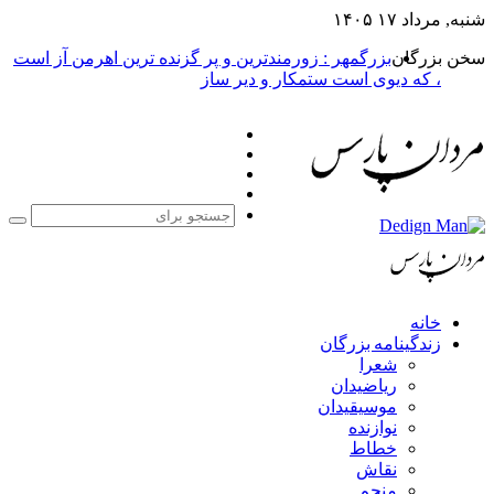
شنبه, مرداد ۱۷ ۱۴۰۵
سخن بزرگان
بزرگمهر : زورمندترین و پر گزنده ترین اهرمن آز است
، که دیوی است ستمکار و دیر ساز
فیس
X
بوک
یوتیوب
اینستاگرام
جست
برا
خانه
زندگینامه بزرگان
شعرا
ریاضیدان
موسیقیدان
نوازنده
خطاط
نقاش
منجم