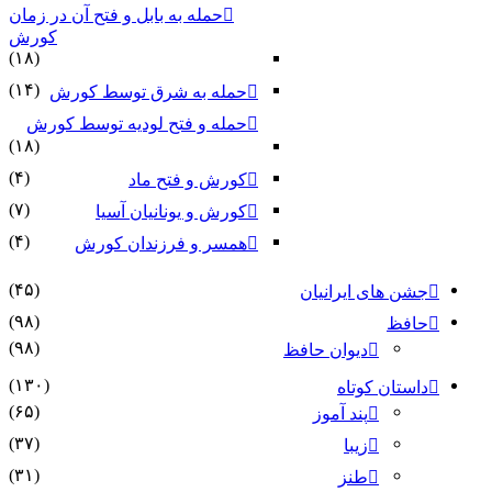
حمله به بابل و فتح آن در زمان
کورش
(۱۸)
(۱۴)
حمله به شرق توسط کورش
حمله و فتح لودیه توسط کورش
(۱۸)
(۴)
کورش و فتح ماد
(۷)
کورش و یونانیان آسیا
(۴)
همسر و فرزندان کورش
(۴۵)
جشن های ایرانیان
(۹۸)
حافظ
(۹۸)
دیوان حافظ
(۱۳۰)
داستان کوتاه
(۶۵)
پند آموز
(۳۷)
زیبا
(۳۱)
طنز