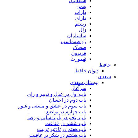
اشکانیان
بهمن
داراب
دارای
رستم
زال
ساسانیان
زو طهماسپ‏
ضحاک
فریدون
تهمورث
حافظ
دیوان حافظ
سعدی
بوستان سعدی
سرآغاز
باب اول در عدل و تدبیر و رای
باب دوم در احسان
باب سوم در عشق و مستی و شور
باب چهارم در تواضع
باب پنجم در باب تسلیم و رضا
باب ششم در قناعت
باب هفتم در تاءثیر تربیت
باب هشتم در شکر بر عافیت