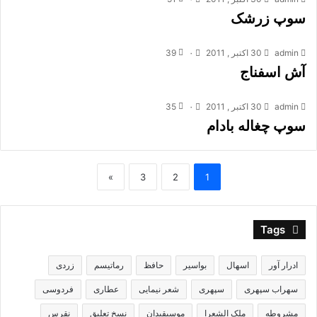
سوپ زرشک
admin
30 اکتبر , 2011
۰
39
آش اسفناج
admin
30 اکتبر , 2011
۰
35
سوپ چغاله بادام
»
3
2
1
Tags
ادرار آور
اسهال
بواسیر
حافظ
رماتیسم
زردی
سهراب سپهری
سپهری
شعر نیمایی
عطاری
فردوسی
مشروطه
ملک الشعرا
موسیقیدان
نسخ تعلیق
نقرس