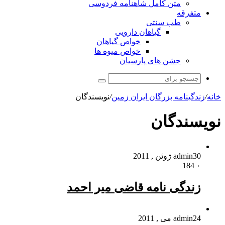
متن کامل شاهنامه فردوسی
متفرقه
طب سنتی
گیاهان دارویی
خواص گیاهان
خواص میوه ها
جشن های پارسیان
جستجو
برای
خانه
/
زندگینامه بزرگان ایران زمین
/
نویسندگان
نویسندگان
30 ژوئن , 2011
admin
184
۰
زندگی نامه قاضی میر احمد
24 می , 2011
admin