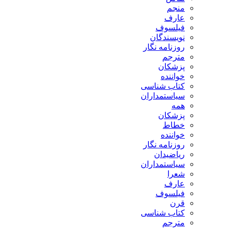
منجم
عارف
فیلسوف
نویسندگان
روزنامه نگار
مترجم
پزشکان
خواننده
کتاب شناسی
سیاستمداران
همه
پزشکان
خطاط
خواننده
روزنامه نگار
ریاضیدان
سیاستمداران
شعرا
عارف
فیلسوف
قرن
کتاب شناسی
مترجم