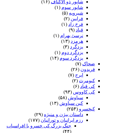
شاپور ذو الاکتاف
(۱۶)
شاپور سوم‏
(۱)
شیرویه
(۵)
فرایین
(۲)
فرخ زاد
(۱)
قباد
(۹)
نرسئ بهرام‏
(۱)
هرمزد
(۱۳)
یزدگرد
(۳)
یزدگرد دوم
(۱)
یزدگرد سوم
(۱۴)
ضحاک
(۷)
فریدون
(۲۶)
ایرج
(۷)
کیومرث
(۲)
کی قباد
(۶)
کی کاووس
(۹۳)
سیاوش
(۵۸)
کین سیاوش
(۱۳)
کیخسرو
(۲۵۴)
داستان بیژن و منیژه
(۲۹)
رزم ایرانیان و تورانیان
(۱۷۷)
جنگ بزرگ کی خسرو با افراسیاب
(۴۴)