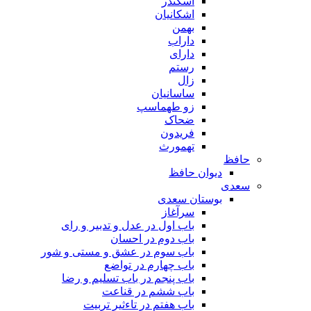
اسکندر
اشکانیان
بهمن
داراب
دارای
رستم
زال
ساسانیان
زو طهماسپ‏
ضحاک
فریدون
تهمورث
حافظ
دیوان حافظ
سعدی
بوستان سعدی
سرآغاز
باب اول در عدل و تدبیر و رای
باب دوم در احسان
باب سوم در عشق و مستی و شور
باب چهارم در تواضع
باب پنجم در باب تسلیم و رضا
باب ششم در قناعت
باب هفتم در تاءثیر تربیت