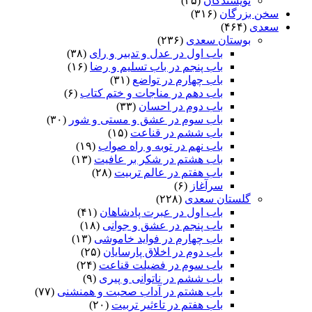
نویسندگان
(۴۵)
سخن بزرگان
(۳۱۶)
سعدی
(۴۶۴)
بوستان سعدی
(۲۳۶)
باب اول در عدل و تدبیر و رای
(۳۸)
باب پنجم در باب تسلیم و رضا
(۱۶)
باب چهارم در تواضع
(۳۱)
باب دهم در مناجات و ختم کتاب
(۶)
باب دوم در احسان
(۳۳)
باب سوم در عشق و مستی و شور
(۳۰)
باب ششم در قناعت
(۱۵)
باب نهم در توبه و راه صواب
(۱۹)
باب هشتم در شکر بر عافیت
(۱۳)
باب هفتم در عالم تربیت
(۲۸)
سرآغاز
(۶)
گلستان سعدی
(۲۲۸)
باب اول در عبرت پادشاهان
(۴۱)
باب پنجم در عشق و جوانى
(۱۸)
باب چهارم در فواید خاموشى
(۱۳)
باب دوم در اخلاق پارسایان
(۲۵)
باب سوم در فضیلت قناعت
(۲۴)
باب ششم در ناتوانى و پیرى
(۹)
باب هشتم در آداب صحبت و همنشنى
(۷۷)
باب هفتم در تاءثیر تربیت
(۲۰)