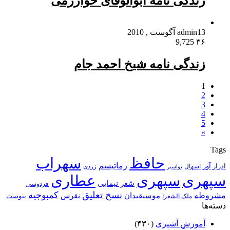
زندگی نامه ابوالوفای خوارزمی
13 آگوست , 2010
admin
9,725
۳۶
زندگی نامه شیخ احمد جام
1
2
3
4
5
»
Tags
حافظ
سهراب
رماتیسم
ادرار آور
اسهال
زردی
بواسیر
سپهری
سپهری
عطاری
شعر نیمایی
فردوسی
نسخ تعلیق
کمبوجیه
مشروطه
موسیقیدان
نقرس
یبوست
ملک الشعرا
دسته‌ها
آموزش آشپزی
(۴۳۰)