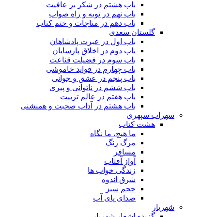
باب هشتم در شکر بر عافیت
باب نهم در توبه و راه صواب
باب دهم در مناجات و ختم کتاب
گلستان سعدی
باب اول در عبرت پادشاهان
باب دوم در اخلاق پارسایان
باب سوم در فضیلت قناعت
باب چهارم در فواید خاموشى
باب پنجم در عشق و جوانى
باب ششم در ناتوانى و پیرى
باب هفتم در عالم تربیت
باب هشتم در آداب صحبت و همنشنى
سهراب سپهری
هشت کتاب
ما هیچ، ما نگاه
مرگ رنگ
مسافر
آواز آفتاب
زندگی خواب ها
شرق اندوه
حجم سبز
صدای پای آب
شهریار
گزیده اشعار شهریار