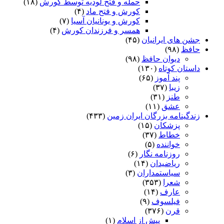
حمله و فتح لودیه توسط کورش
(۱۸)
کورش و فتح ماد
(۴)
کورش و یونانیان آسیا
(۷)
همسر و فرزندان کورش
(۴)
جشن های ایرانیان
(۴۵)
حافظ
(۹۸)
دیوان حافظ
(۹۸)
داستان کوتاه
(۱۳۰)
پند آموز
(۶۵)
زیبا
(۳۷)
طنز
(۳۱)
عشق
(۱۱)
زندگینامه بزرگان ایران زمین
(۴۳۳)
پزشکان
(۱۵)
خطاط
(۳۷)
خواننده
(۵)
روزنامه نگار
(۶)
ریاضیدان
(۱۴)
سیاستمداران
(۳)
شعرا
(۳۵۳)
عارف
(۱۴)
فیلسوف
(۹)
قرن
(۳۷۶)
پیش از اسلام
(۱)