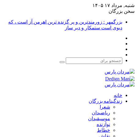
شنبه, مرداد ۱۷ ۱۴۰۵
سخن بزرگان
بزرگمهر : زورمندترین و پر گزنده ترین اهرمن آز است ، که
دیوی است ستمکار و دیر ساز
فیس
X
بوک
یوتیوب
اینستاگرام
جستجو
برای
خانه
زندگینامه بزرگان
شعرا
ریاضیدان
موسیقیدان
نوازنده
خطاط
نقاش