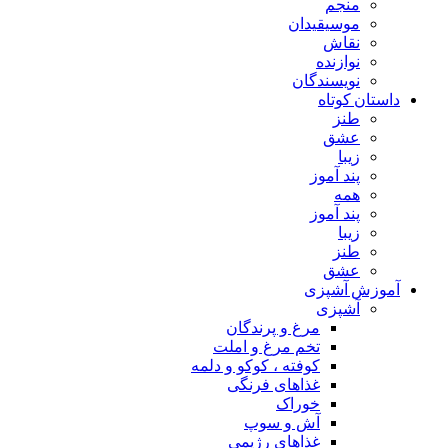
منجم
موسیقیدان
نقاش
نوازنده
نویسندگان
داستان کوتاه
طنز
عشق
زیبا
پند آموز
همه
پند آموز
زیبا
طنز
عشق
آموزش آشپزی
آشپزی
مرغ و پرندگان
تخم مرغ و املت
کوفته ، کوکو و دلمه
غذاهای فرنگی
خوراک
آش و سوپ
غذاهای رژیمی