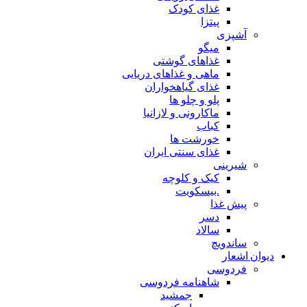
غذای کودک
پیتزا
آشپزی
میگو
غذاهای گوشتی
ماهی و غذاهای دریایی
غذای گیاهخواران
پلو و چلو ها
ماکارونی و لازانیا
کباب
خورشت ها
غذای سنتی ایران
شیرینی
کیک و کلوچه
.بیسکویت
پیش غذا
دسر
سالاد
ساندویچ
دیوان اشعار
فردوسی
شاهنامه فردوسی
جمشید