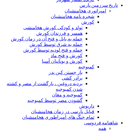
تاریخ سرزمین پارس
امپراتوری هخامنشیان
شجره نامه هخامنشیان
کورش
تولد و کودکی کورش هخامنشی
همسر و فرزندان کورش
حمله به بابل و فتح آن در زمان کورش
حمله به شرق توسط کورش
حمله و فتح لودیه توسط کورش
کورش و فتح ماد
کورش و یونانیان آسیا
کمبوجیه
باز جستن کین پدر
برادر کشی
بردیه دروغین ، بازگشت از مصر و کشته
شدن کمبوجیه
کمبوجیه و مغان
گشودن مصر توسط کمبوجیه
داریوش
قبایل پارسی در زمان هخامنشیان
تمام جنگ های امپراطوری هخامنشیان
شاهنامه فردوسی
همه